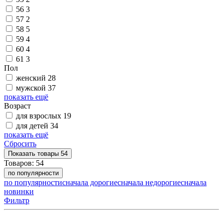
56
3
57
2
58
5
59
4
60
4
61
3
Пол
женский
28
мужской
37
показать ещё
Возраст
для взрослых
19
для детей
34
показать ещё
Сбросить
Показать
товары
54
Товаров:
54
по популярности
по популярности
сначала дорогие
сначала недорогие
сначала
новинки
Фильтр