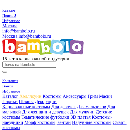
Каталог
0
Поиск
Избранное
Москва
info@bambolo.ru
Москва
info@bambolo.ru
15 лет в карнавальной индустрии
Контакты
Войти
Избранное
Каталог
Хэлллоуин
Костюмы
Аксессуары
Грим
Маски
Парики
Шляпы
Декорации
Карнавальные костюмы
Для девочек
Для мальчиков
Для
малышей
Для женщин и девушек
Для мужчин
Детские
костюмы
Тематические футболки
3D платья
Костюмы-
наездники
Морф-костюмы, зентай
Надувные костюмы
Смарт-
костюмы