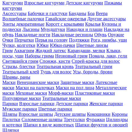
Кигуруми
Взрослые кигуруми
Детские кигуруми
Пижамы
кигуруми
Аксессуары
Бабочки и галстуки
Банданы
Боа
Веера
Волшебные палочки
Гавайские ожерелья
Другие аксессуары
Зонты декоративные
Корсет с крыльями
Крылья
Кулоны и
подвески
Лысины
Мундштуки
Накидки и плащи
Накладки на
обувь
Накладные ногти
Накладные ресницы
Обувь
Оружие
Очки
Перчатки
Перья на голову
Подтяжки
Рога, нимбы, уши
Чулки, колготки
Юбки
Юбки-пачки
Цветные линзы
Грим
Аквагрим
Жидкий латекс
Карандаши, мелки
Клыки,
носы, уши
Наборы грима
Неоновый грим
Помада, лаки, гели
Светящийся грим
Спонжи, кисти
Спрей-краска для волос
Стразы, блестки
Театральная кровь
Театральный грим
Театральный клей
Тушь для волос
Усы, бороды, брови
Шрамы, раны
Маски
Венецианские маски
Защитные маски
Латексные
маски
Маски на палочках
Маски на пол лица
Металлические
маски
Меховые маски
Морф-маски
Пластиковые маски
Популярные маски
Театральные маски
Парики
Взрослые парики
Детские парики
Женские парики
Мужские парики
Цветные парики
Шляпы
Взрослые шляпы
Детские шляпы
Кокошники
Короны
Пилотки
Соломенные шляпы
Треуголки
Фуражки
Цилиндры
и котелки
Шапки в виде животных
Шапки фруктов и овощей
Шляпки