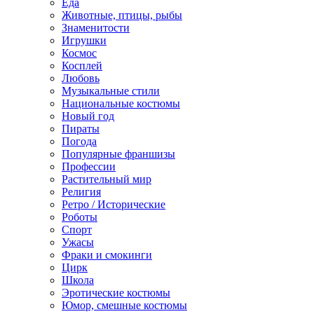
Еда
Животные, птицы, рыбы
Знаменитости
Игрушки
Космос
Косплей
Любовь
Музыкальные стили
Национальные костюмы
Новый год
Пираты
Погода
Популярные франшизы
Профессии
Растительный мир
Религия
Ретро / Исторические
Роботы
Спорт
Ужасы
Фраки и смокинги
Цирк
Школа
Эротические костюмы
Юмор, смешные костюмы