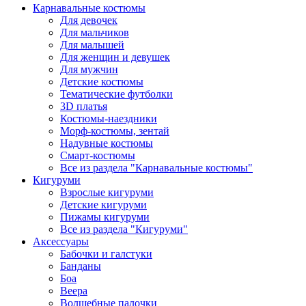
Карнавальные костюмы
Для девочек
Для мальчиков
Для малышей
Для женщин и девушек
Для мужчин
Детские костюмы
Тематические футболки
3D платья
Костюмы-наездники
Морф-костюмы, зентай
Надувные костюмы
Смарт-костюмы
Все из раздела "Карнавальные костюмы"
Кигуруми
Взрослые кигуруми
Детские кигуруми
Пижамы кигуруми
Все из раздела "Кигуруми"
Аксессуары
Бабочки и галстуки
Банданы
Боа
Веера
Волшебные палочки