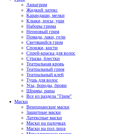
Аквагрим
Жидкий латекс
Карандаши, мелки
Клыки, носы, уши
Наборы грима
Неоновый грим
Помада, лаки, гели
Светящийся грим
Спонжи, кисти
Спрей-краска для волос
Стразы, блестки
Театральная кровь
Театральный грим
Театральный клей
Тушь для волос
Усы, бороды, брови
Шрамы, раны
Все из раздела "Грим"
Маски
Венецианские маски
Защитные маски
Латексные маски
Маски на палочках
Маски на пол лица
Металлические маски