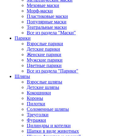
Меховые маски
Морф-маски
Пластиковые маски
Популярные маски
Театральные маски
Все из раздела "Маски"
Парики
Взрослые парики
Детские парики
Женские парики
Мужские парики
Цветные парики
Все из раздела "Парики"
Шляпы
Взрослые шляпы
Детские шляпы
Кокошники
Короны
Пилотки
Соломенные шляпы
Треуголки
Фуражки
Цилиндры и котелки
Шапки в виде животных