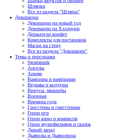
Шапки фруктов и овощей
Шляпки
Все из раздела "Шляпы"
Декорации
Декорации на новый год
Декорации на Хэллоуин
Держатели конфет
Комплекты для постановок
Маски на стену
Все из раздела "Декорации"
Темы и персонажи
Steampunk
Ангелы
Аниме
Вампиры и вампирши
Ведьмы и колдуны
Вирусы, микробы
Военные
Времена года
Гангстеры и гангстерши
Герои игр
Герои кино и комиксов
Герои мультфильмов и сказок
Дикий запад
Дьяволы и Дьяволицы