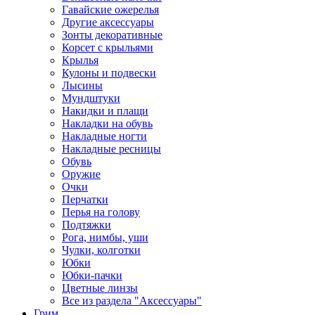
Гавайские ожерелья
Другие аксессуары
Зонты декоративные
Корсет с крыльями
Крылья
Кулоны и подвески
Лысины
Мундштуки
Накидки и плащи
Накладки на обувь
Накладные ногти
Накладные ресницы
Обувь
Оружие
Очки
Перчатки
Перья на голову
Подтяжки
Рога, нимбы, уши
Чулки, колготки
Юбки
Юбки-пачки
Цветные линзы
Все из раздела "Аксессуары"
Грим