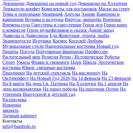
Декорации
Декорации на новый год
Декорации на Хэллоуин
Держатели конфет
Комплекты для постановок
Маски на стену
Темы и персонажи
Steampunk
Ангелы
Аниме
Вампиры и
вампирши
Ведьмы и колдуны
Вирусы, микробы
Военные
Времена года
Гангстеры и гангстерши
Герои игр
Герои кино
и комиксов
Герои мультфильмов и сказок
Дикий запад
Дьяволы и Дьяволицы
Еда
Животные, птицы, рыбы
Знаменитости
Игрушки
Космос
Косплей
Любовь
Музыкальные стили
Национальные костюмы
Новый год
Пираты
Погода
Популярные франшизы
Профессии
Растительный мир
Религия
Ретро / Исторические
Роботы
Спорт
Ужасы
Фраки и смокинги
Цирк
Школа
Эротические
костюмы
Юмор, смешные костюмы
Праздники
На детский спектакль
На масленицу
На
Октоберфест
На Новый Год 2026
На 14 февраля
На 23 февраля
На 8 марта
На день Св. Патрика
На Хэллоуин
На 1 апреля
На
день космонавтики
На парад победы
На праздник Осени
На
утренник
Выпускной в детский сад
Распродажа
Новинки
закрыть
Личный кабинет
Контакты
info@bambolo.ru