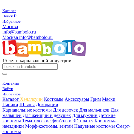
Каталог
0
Поиск
Избранное
Москва
info@bambolo.ru
Москва
info@bambolo.ru
15 лет в карнавальной индустрии
Контакты
Войти
Избранное
Каталог
Хэлллоуин
Костюмы
Аксессуары
Грим
Маски
Парики
Шляпы
Декорации
Карнавальные костюмы
Для девочек
Для мальчиков
Для
малышей
Для женщин и девушек
Для мужчин
Детские
костюмы
Тематические футболки
3D платья
Костюмы-
наездники
Морф-костюмы, зентай
Надувные костюмы
Смарт-
костюмы