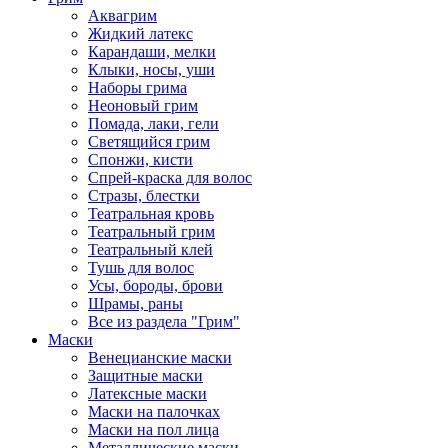
Аквагрим
Жидкий латекс
Карандаши, мелки
Клыки, носы, уши
Наборы грима
Неоновый грим
Помада, лаки, гели
Светящийся грим
Спонжи, кисти
Спрей-краска для волос
Стразы, блестки
Театральная кровь
Театральный грим
Театральный клей
Тушь для волос
Усы, бороды, брови
Шрамы, раны
Все из раздела "Грим"
Маски
Венецианские маски
Защитные маски
Латексные маски
Маски на палочках
Маски на пол лица
Металлические маски