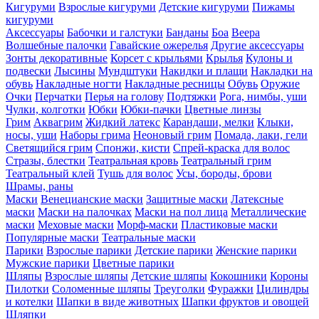
Кигуруми
Взрослые кигуруми
Детские кигуруми
Пижамы
кигуруми
Аксессуары
Бабочки и галстуки
Банданы
Боа
Веера
Волшебные палочки
Гавайские ожерелья
Другие аксессуары
Зонты декоративные
Корсет с крыльями
Крылья
Кулоны и
подвески
Лысины
Мундштуки
Накидки и плащи
Накладки на
обувь
Накладные ногти
Накладные ресницы
Обувь
Оружие
Очки
Перчатки
Перья на голову
Подтяжки
Рога, нимбы, уши
Чулки, колготки
Юбки
Юбки-пачки
Цветные линзы
Грим
Аквагрим
Жидкий латекс
Карандаши, мелки
Клыки,
носы, уши
Наборы грима
Неоновый грим
Помада, лаки, гели
Светящийся грим
Спонжи, кисти
Спрей-краска для волос
Стразы, блестки
Театральная кровь
Театральный грим
Театральный клей
Тушь для волос
Усы, бороды, брови
Шрамы, раны
Маски
Венецианские маски
Защитные маски
Латексные
маски
Маски на палочках
Маски на пол лица
Металлические
маски
Меховые маски
Морф-маски
Пластиковые маски
Популярные маски
Театральные маски
Парики
Взрослые парики
Детские парики
Женские парики
Мужские парики
Цветные парики
Шляпы
Взрослые шляпы
Детские шляпы
Кокошники
Короны
Пилотки
Соломенные шляпы
Треуголки
Фуражки
Цилиндры
и котелки
Шапки в виде животных
Шапки фруктов и овощей
Шляпки