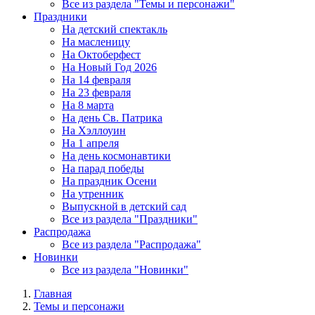
Все из раздела "Темы и персонажи"
Праздники
На детский спектакль
На масленицу
На Октоберфест
На Новый Год 2026
На 14 февраля
На 23 февраля
На 8 марта
На день Св. Патрика
На Хэллоуин
На 1 апреля
На день космонавтики
На парад победы
На праздник Осени
На утренник
Выпускной в детский сад
Все из раздела "Праздники"
Распродажа
Все из раздела "Распродажа"
Новинки
Все из раздела "Новинки"
Главная
Темы и персонажи