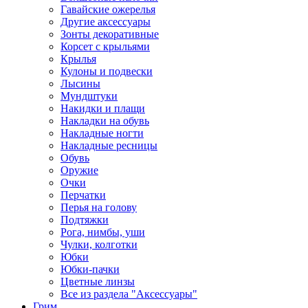
Гавайские ожерелья
Другие аксессуары
Зонты декоративные
Корсет с крыльями
Крылья
Кулоны и подвески
Лысины
Мундштуки
Накидки и плащи
Накладки на обувь
Накладные ногти
Накладные ресницы
Обувь
Оружие
Очки
Перчатки
Перья на голову
Подтяжки
Рога, нимбы, уши
Чулки, колготки
Юбки
Юбки-пачки
Цветные линзы
Все из раздела "Аксессуары"
Грим