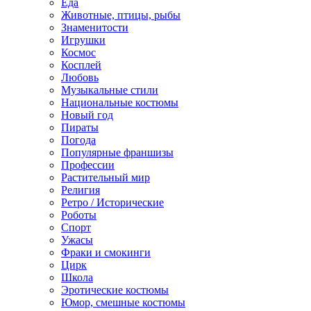
Еда
Животные, птицы, рыбы
Знаменитости
Игрушки
Космос
Косплей
Любовь
Музыкальные стили
Национальные костюмы
Новый год
Пираты
Погода
Популярные франшизы
Профессии
Растительный мир
Религия
Ретро / Исторические
Роботы
Спорт
Ужасы
Фраки и смокинги
Цирк
Школа
Эротические костюмы
Юмор, смешные костюмы