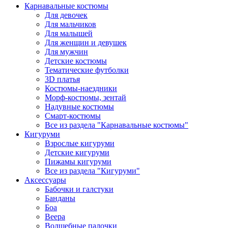
Карнавальные костюмы
Для девочек
Для мальчиков
Для малышей
Для женщин и девушек
Для мужчин
Детские костюмы
Тематические футболки
3D платья
Костюмы-наездники
Морф-костюмы, зентай
Надувные костюмы
Смарт-костюмы
Все из раздела "Карнавальные костюмы"
Кигуруми
Взрослые кигуруми
Детские кигуруми
Пижамы кигуруми
Все из раздела "Кигуруми"
Аксессуары
Бабочки и галстуки
Банданы
Боа
Веера
Волшебные палочки