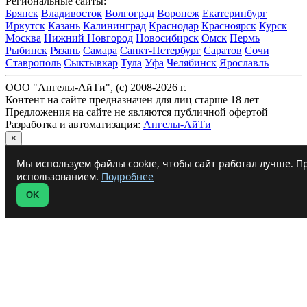
Региональные сайты:
Брянск
Владивосток
Волгоград
Воронеж
Екатеринбург
Иркутск
Казань
Калининград
Краснодар
Красноярск
Курск
Москва
Нижний Новгород
Новосибирск
Омск
Пермь
Рыбинск
Рязань
Самара
Санкт-Петербург
Саратов
Сочи
Ставрополь
Сыктывкар
Тула
Уфа
Челябинск
Ярославль
ООО "Ангелы-АйТи", (c) 2008-2026 г.
Контент на сайте предназначен для лиц старше 18 лет
Предложения на сайте не являются публичной офертой
Разработка и автоматизация:
Ангелы-АйТи
×
Мы используем файлы cookie, чтобы сайт работал лучше. Пр
использованием.
Подробнее
OK