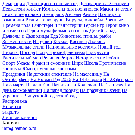
Декорации
Декорации на новый год
Декорации на Хэллоуин
Держатели конфет
Комплекты для постановок
Маски на стену
Темы и персонажи
Steampunk
Ангелы
Аниме
Вампиры и
вампирши
Ведьмы и колдуны
Вирусы, микробы
Военные
Времена года
Гангстеры и гангстерши
Герои игр
Герои кино
и комиксов
Герои мультфильмов и сказок
Дикий запад
Дьяволы и Дьяволицы
Еда
Животные, птицы, рыбы
Знаменитости
Игрушки
Космос
Косплей
Любовь
Музыкальные стили
Национальные костюмы
Новый год
Пираты
Погода
Популярные франшизы
Профессии
Растительный мир
Религия
Ретро / Исторические
Роботы
Спорт
Ужасы
Фраки и смокинги
Цирк
Школа
Эротические
костюмы
Юмор, смешные костюмы
Праздники
На детский спектакль
На масленицу
На
Октоберфест
На Новый Год 2026
На 14 февраля
На 23 февраля
На 8 марта
На день Св. Патрика
На Хэллоуин
На 1 апреля
На
день космонавтики
На парад победы
На праздник Осени
На
утренник
Выпускной в детский сад
Распродажа
Новинки
закрыть
Личный кабинет
Контакты
info@bambolo.ru