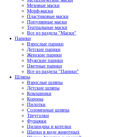
Меховые маски
Морф-маски
Пластиковые маски
Популярные маски
Театральные маски
Все из раздела "Маски"
Парики
Взрослые парики
Детские парики
Женские парики
Мужские парики
Цветные парики
Все из раздела "Парики"
Шляпы
Взрослые шляпы
Детские шляпы
Кокошники
Короны
Пилотки
Соломенные шляпы
Треуголки
Фуражки
Цилиндры и котелки
Шапки в виде животных