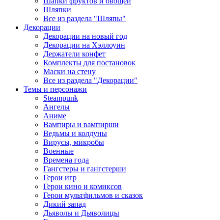
Шапки фруктов и овощей
Шляпки
Все из раздела "Шляпы"
Декорации
Декорации на новый год
Декорации на Хэллоуин
Держатели конфет
Комплекты для постановок
Маски на стену
Все из раздела "Декорации"
Темы и персонажи
Steampunk
Ангелы
Аниме
Вампиры и вампирши
Ведьмы и колдуны
Вирусы, микробы
Военные
Времена года
Гангстеры и гангстерши
Герои игр
Герои кино и комиксов
Герои мультфильмов и сказок
Дикий запад
Дьяволы и Дьяволицы