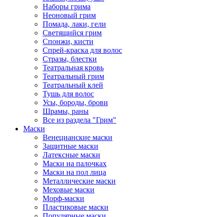
Наборы грима
Неоновый грим
Помада, лаки, гели
Светящийся грим
Спонжи, кисти
Спрей-краска для волос
Стразы, блестки
Театральная кровь
Театральный грим
Театральный клей
Тушь для волос
Усы, бороды, брови
Шрамы, раны
Все из раздела "Грим"
Маски
Венецианские маски
Защитные маски
Латексные маски
Маски на палочках
Маски на пол лица
Металлические маски
Меховые маски
Морф-маски
Пластиковые маски
Популярные маски