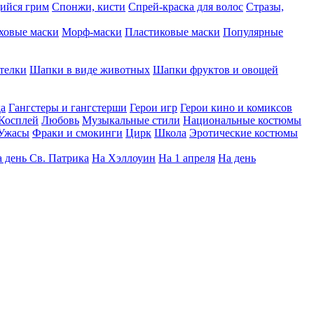
ийся грим
Спонжи, кисти
Спрей-краска для волос
Стразы,
ховые маски
Морф-маски
Пластиковые маски
Популярные
телки
Шапки в виде животных
Шапки фруктов и овощей
да
Гангстеры и гангстерши
Герои игр
Герои кино и комиксов
Косплей
Любовь
Музыкальные стили
Национальные костюмы
Ужасы
Фраки и смокинги
Цирк
Школа
Эротические костюмы
 день Св. Патрика
На Хэллоуин
На 1 апреля
На день