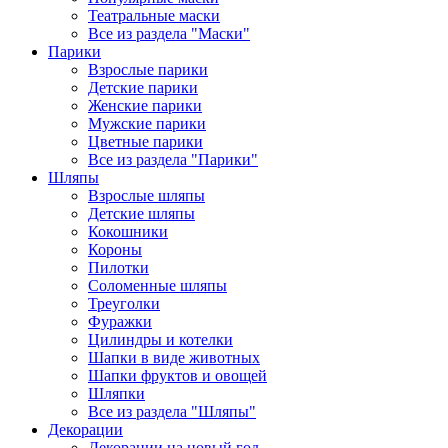
Театральные маски
Все из раздела "Маски"
Парики
Взрослые парики
Детские парики
Женские парики
Мужские парики
Цветные парики
Все из раздела "Парики"
Шляпы
Взрослые шляпы
Детские шляпы
Кокошники
Короны
Пилотки
Соломенные шляпы
Треуголки
Фуражки
Цилиндры и котелки
Шапки в виде животных
Шапки фруктов и овощей
Шляпки
Все из раздела "Шляпы"
Декорации
Декорации на новый год