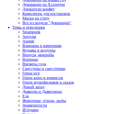
Декорации на Хэллоуин
Держатели конфет
Комплекты для постановок
Маски на стену
Все из раздела "Декорации"
Темы и персонажи
Steampunk
Ангелы
Аниме
Вампиры и вампирши
Ведьмы и колдуны
Вирусы, микробы
Военные
Времена года
Гангстеры и гангстерши
Герои игр
Герои кино и комиксов
Герои мультфильмов и сказок
Дикий запад
Дьяволы и Дьяволицы
Еда
Животные, птицы, рыбы
Знаменитости
Игрушки