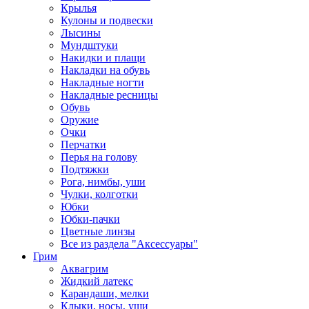
Крылья
Кулоны и подвески
Лысины
Мундштуки
Накидки и плащи
Накладки на обувь
Накладные ногти
Накладные ресницы
Обувь
Оружие
Очки
Перчатки
Перья на голову
Подтяжки
Рога, нимбы, уши
Чулки, колготки
Юбки
Юбки-пачки
Цветные линзы
Все из раздела "Аксессуары"
Грим
Аквагрим
Жидкий латекс
Карандаши, мелки
Клыки, носы, уши