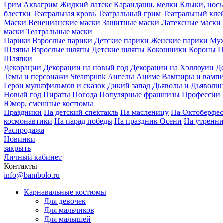
Грим
Аквагрим
Жидкий латекс
Карандаши, мелки
Клыки, нос
блестки
Театральная кровь
Театральный грим
Театральный кле
Маски
Венецианские маски
Защитные маски
Латексные маски
маски
Театральные маски
Парики
Взрослые парики
Детские парики
Женские парики
Муж
Шляпы
Взрослые шляпы
Детские шляпы
Кокошники
Короны
П
Шляпки
Декорации
Декорации на новый год
Декорации на Хэллоуин
Д
Темы и персонажи
Steampunk
Ангелы
Аниме
Вампиры и вамп
Герои мультфильмов и сказок
Дикий запад
Дьяволы и Дьяволи
Новый год
Пираты
Погода
Популярные франшизы
Профессии
Юмор, смешные костюмы
Праздники
На детский спектакль
На масленицу
На Октоберфес
космонавтики
На парад победы
На праздник Осени
На утренн
Распродажа
Новинки
закрыть
Личный кабинет
Контакты
info@bambolo.ru
Карнавальные костюмы
Для девочек
Для мальчиков
Для малышей