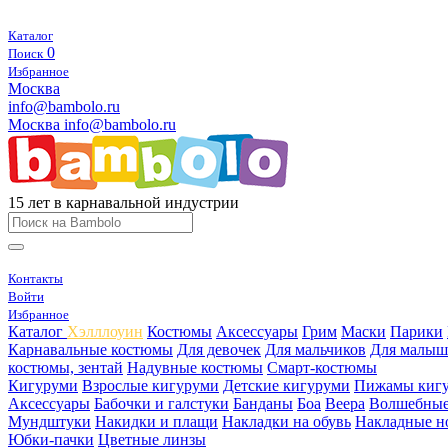
Каталог
0
Поиск
Избранное
Москва
info@bambolo.ru
Москва
info@bambolo.ru
15 лет в карнавальной индустрии
Контакты
Войти
Избранное
Каталог
Хэлллоуин
Костюмы
Аксессуары
Грим
Маски
Парики
Карнавальные костюмы
Для девочек
Для мальчиков
Для малыш
костюмы, зентай
Надувные костюмы
Смарт-костюмы
Кигуруми
Взрослые кигуруми
Детские кигуруми
Пижамы киг
Аксессуары
Бабочки и галстуки
Банданы
Боа
Веера
Волшебные
Мундштуки
Накидки и плащи
Накладки на обувь
Накладные н
Юбки-пачки
Цветные линзы