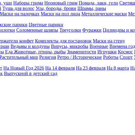
ы, уши
Наборы грима
Неоновый грим
Помада, лаки, гели
Светящ
й
Тушь для волос
Усы, бороды, брови
Шрамы, раны
Маски на палочках
Маски на пол лица
Металлические маски
Ме
ские парики
Цветные парики
илотки
Соломенные шляпы
Треуголки
Фуражки
Цилиндры и ко
ержатели конфет
Комплекты для постановок
Маски на стену
ирши
Ведьмы и колдуны
Вирусы, микробы
Военные
Времена го
цы
Еда
Животные, птицы, рыбы
Знаменитости
Игрушки
Космос
Растительный мир
Религия
Ретро / Исторические
Роботы
Спорт
т
На Новый Год 2026
На 14 февраля
На 23 февраля
На 8 марта
На
ик
Выпускной в детский сад