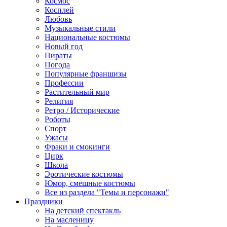
Космос
Косплей
Любовь
Музыкальные стили
Национальные костюмы
Новый год
Пираты
Погода
Популярные франшизы
Профессии
Растительный мир
Религия
Ретро / Исторические
Роботы
Спорт
Ужасы
Фраки и смокинги
Цирк
Школа
Эротические костюмы
Юмор, смешные костюмы
Все из раздела "Темы и персонажи"
Праздники
На детский спектакль
На масленицу