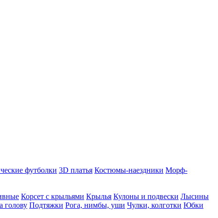
ческие футболки
3D платья
Костюмы-наездники
Морф-
ивные
Корсет с крыльями
Крылья
Кулоны и подвески
Лысины
а голову
Подтяжки
Рога, нимбы, уши
Чулки, колготки
Юбки