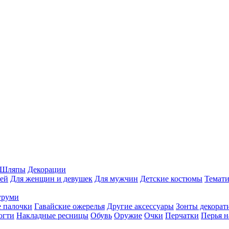
Шляпы
Декорации
ей
Для женщин и девушек
Для мужчин
Детские костюмы
Темати
уруми
 палочки
Гавайские ожерелья
Другие аксессуары
Зонты декорат
огти
Накладные ресницы
Обувь
Оружие
Очки
Перчатки
Перья н