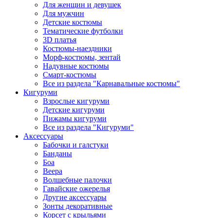
Для женщин и девушек
Для мужчин
Детские костюмы
Тематические футболки
3D платья
Костюмы-наездники
Морф-костюмы, зентай
Надувные костюмы
Смарт-костюмы
Все из раздела "Карнавальные костюмы"
Кигуруми
Взрослые кигуруми
Детские кигуруми
Пижамы кигуруми
Все из раздела "Кигуруми"
Аксессуары
Бабочки и галстуки
Банданы
Боа
Веера
Волшебные палочки
Гавайские ожерелья
Другие аксессуары
Зонты декоративные
Корсет с крыльями