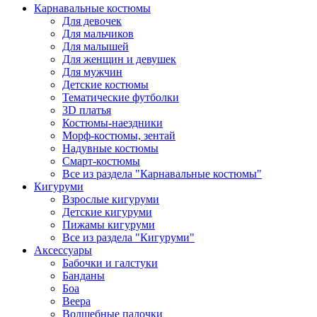
Карнавальные костюмы
Для девочек
Для мальчиков
Для малышей
Для женщин и девушек
Для мужчин
Детские костюмы
Тематические футболки
3D платья
Костюмы-наездники
Морф-костюмы, зентай
Надувные костюмы
Смарт-костюмы
Все из раздела "Карнавальные костюмы"
Кигуруми
Взрослые кигуруми
Детские кигуруми
Пижамы кигуруми
Все из раздела "Кигуруми"
Аксессуары
Бабочки и галстуки
Банданы
Боа
Веера
Волшебные палочки