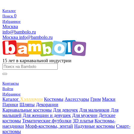
Каталог
0
Поиск
Избранное
Москва
info@bambolo.ru
Москва
info@bambolo.ru
15 лет в карнавальной индустрии
Контакты
Войти
Избранное
Каталог
Хэлллоуин
Костюмы
Аксессуары
Грим
Маски
Парики
Шляпы
Декорации
Карнавальные костюмы
Для девочек
Для мальчиков
Для
малышей
Для женщин и девушек
Для мужчин
Детские
костюмы
Тематические футболки
3D платья
Костюмы-
наездники
Морф-костюмы, зентай
Надувные костюмы
Смарт-
костюмы