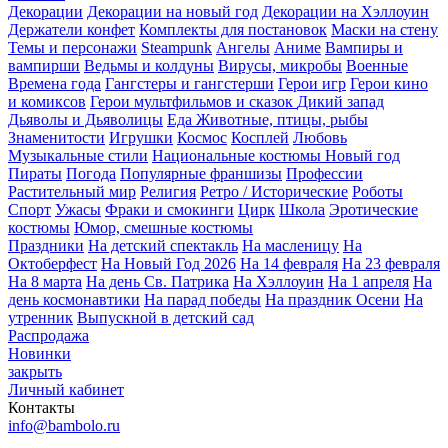
Декорации
Декорации на новый год
Декорации на Хэллоуин
Держатели конфет
Комплекты для постановок
Маски на стену
Темы и персонажи
Steampunk
Ангелы
Аниме
Вампиры и
вампирши
Ведьмы и колдуны
Вирусы, микробы
Военные
Времена года
Гангстеры и гангстерши
Герои игр
Герои кино
и комиксов
Герои мультфильмов и сказок
Дикий запад
Дьяволы и Дьяволицы
Еда
Животные, птицы, рыбы
Знаменитости
Игрушки
Космос
Косплей
Любовь
Музыкальные стили
Национальные костюмы
Новый год
Пираты
Погода
Популярные франшизы
Профессии
Растительный мир
Религия
Ретро / Исторические
Роботы
Спорт
Ужасы
Фраки и смокинги
Цирк
Школа
Эротические
костюмы
Юмор, смешные костюмы
Праздники
На детский спектакль
На масленицу
На
Октоберфест
На Новый Год 2026
На 14 февраля
На 23 февраля
На 8 марта
На день Св. Патрика
На Хэллоуин
На 1 апреля
На
день космонавтики
На парад победы
На праздник Осени
На
утренник
Выпускной в детский сад
Распродажа
Новинки
закрыть
Личный кабинет
Контакты
info@bambolo.ru