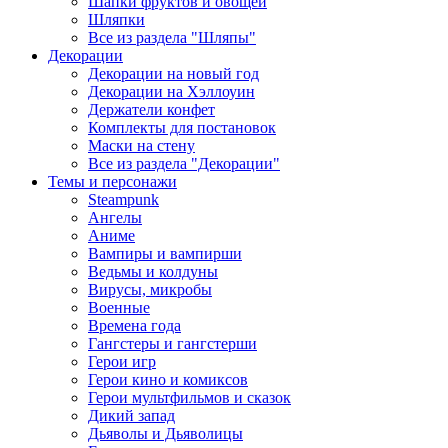
Шапки фруктов и овощей
Шляпки
Все из раздела "Шляпы"
Декорации
Декорации на новый год
Декорации на Хэллоуин
Держатели конфет
Комплекты для постановок
Маски на стену
Все из раздела "Декорации"
Темы и персонажи
Steampunk
Ангелы
Аниме
Вампиры и вампирши
Ведьмы и колдуны
Вирусы, микробы
Военные
Времена года
Гангстеры и гангстерши
Герои игр
Герои кино и комиксов
Герои мультфильмов и сказок
Дикий запад
Дьяволы и Дьяволицы