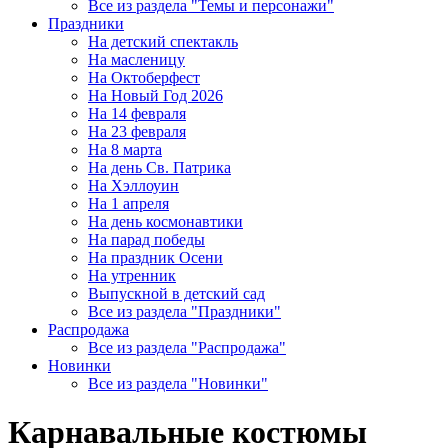
Все из раздела "Темы и персонажи"
Праздники
На детский спектакль
На масленицу
На Октоберфест
На Новый Год 2026
На 14 февраля
На 23 февраля
На 8 марта
На день Св. Патрика
На Хэллоуин
На 1 апреля
На день космонавтики
На парад победы
На праздник Осени
На утренник
Выпускной в детский сад
Все из раздела "Праздники"
Распродажа
Все из раздела "Распродажа"
Новинки
Все из раздела "Новинки"
Карнавальные костюмы