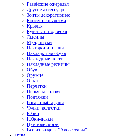
Гавайские ожерелья
Другие аксессуары
Зонты декоративные
Корсет с крыльями
Крылья
Кулоны и подвески
Лысины
Мундштуки
Накидки и плащи
Накладки на обувь
Накладные ногти
Накладные ресницы
Обувь
Оружие
Очки
Перчатки
Перья на голову
Подтяжки
Рога, нимбы, уши
Чулки, колготки
Юбки
Юбки-пачки
Цветные линзы
Все из раздела "Аксессуары"
Грим