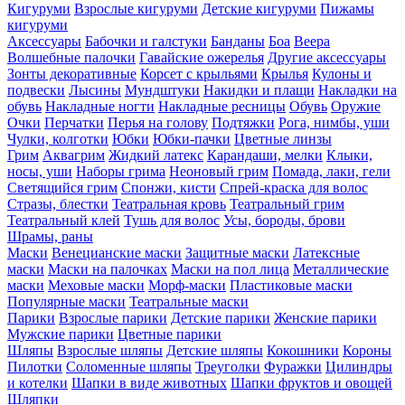
Кигуруми
Взрослые кигуруми
Детские кигуруми
Пижамы
кигуруми
Аксессуары
Бабочки и галстуки
Банданы
Боа
Веера
Волшебные палочки
Гавайские ожерелья
Другие аксессуары
Зонты декоративные
Корсет с крыльями
Крылья
Кулоны и
подвески
Лысины
Мундштуки
Накидки и плащи
Накладки на
обувь
Накладные ногти
Накладные ресницы
Обувь
Оружие
Очки
Перчатки
Перья на голову
Подтяжки
Рога, нимбы, уши
Чулки, колготки
Юбки
Юбки-пачки
Цветные линзы
Грим
Аквагрим
Жидкий латекс
Карандаши, мелки
Клыки,
носы, уши
Наборы грима
Неоновый грим
Помада, лаки, гели
Светящийся грим
Спонжи, кисти
Спрей-краска для волос
Стразы, блестки
Театральная кровь
Театральный грим
Театральный клей
Тушь для волос
Усы, бороды, брови
Шрамы, раны
Маски
Венецианские маски
Защитные маски
Латексные
маски
Маски на палочках
Маски на пол лица
Металлические
маски
Меховые маски
Морф-маски
Пластиковые маски
Популярные маски
Театральные маски
Парики
Взрослые парики
Детские парики
Женские парики
Мужские парики
Цветные парики
Шляпы
Взрослые шляпы
Детские шляпы
Кокошники
Короны
Пилотки
Соломенные шляпы
Треуголки
Фуражки
Цилиндры
и котелки
Шапки в виде животных
Шапки фруктов и овощей
Шляпки