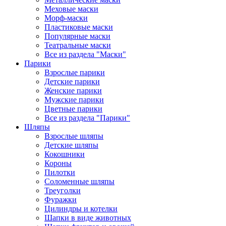
Меховые маски
Морф-маски
Пластиковые маски
Популярные маски
Театральные маски
Все из раздела "Маски"
Парики
Взрослые парики
Детские парики
Женские парики
Мужские парики
Цветные парики
Все из раздела "Парики"
Шляпы
Взрослые шляпы
Детские шляпы
Кокошники
Короны
Пилотки
Соломенные шляпы
Треуголки
Фуражки
Цилиндры и котелки
Шапки в виде животных