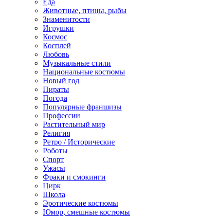
Еда
Животные, птицы, рыбы
Знаменитости
Игрушки
Космос
Косплей
Любовь
Музыкальные стили
Национальные костюмы
Новый год
Пираты
Погода
Популярные франшизы
Профессии
Растительный мир
Религия
Ретро / Исторические
Роботы
Спорт
Ужасы
Фраки и смокинги
Цирк
Школа
Эротические костюмы
Юмор, смешные костюмы