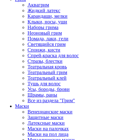
Аквагрим
Жидкий латекс
Карандаши, мелки
Клыки, носы, уши
Наборы грима
Неоновый грим
Помада, лаки, гели
Светящийся грим
Спонжи, кисти
Спрей-краска для волос
Стразы, блестки
Театральная кровь
Театральный грим
Театральный клей
Тушь для волос
Усы, бороды, брови
Шрамы, раны
Все из раздела "Грим"
Маски
Венецианские маски
Защитные маски
Латексные маски
Маски на палочках
Маски на пол лица
Металлические маски