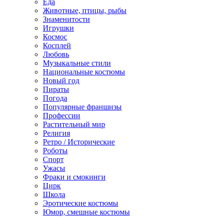
Еда
Животные, птицы, рыбы
Знаменитости
Игрушки
Космос
Косплей
Любовь
Музыкальные стили
Национальные костюмы
Новый год
Пираты
Погода
Популярные франшизы
Профессии
Растительный мир
Религия
Ретро / Исторические
Роботы
Спорт
Ужасы
Фраки и смокинги
Цирк
Школа
Эротические костюмы
Юмор, смешные костюмы