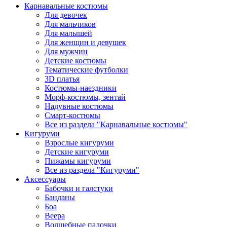
Карнавальные костюмы
Для девочек
Для мальчиков
Для малышей
Для женщин и девушек
Для мужчин
Детские костюмы
Тематические футболки
3D платья
Костюмы-наездники
Морф-костюмы, зентай
Надувные костюмы
Смарт-костюмы
Все из раздела "Карнавальные костюмы"
Кигуруми
Взрослые кигуруми
Детские кигуруми
Пижамы кигуруми
Все из раздела "Кигуруми"
Аксессуары
Бабочки и галстуки
Банданы
Боа
Веера
Волшебные палочки