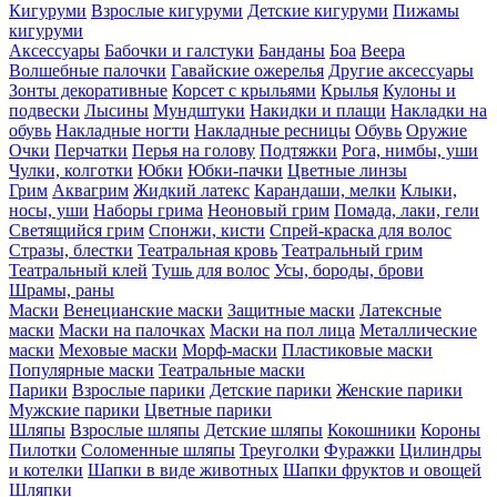
Кигуруми
Взрослые кигуруми
Детские кигуруми
Пижамы
кигуруми
Аксессуары
Бабочки и галстуки
Банданы
Боа
Веера
Волшебные палочки
Гавайские ожерелья
Другие аксессуары
Зонты декоративные
Корсет с крыльями
Крылья
Кулоны и
подвески
Лысины
Мундштуки
Накидки и плащи
Накладки на
обувь
Накладные ногти
Накладные ресницы
Обувь
Оружие
Очки
Перчатки
Перья на голову
Подтяжки
Рога, нимбы, уши
Чулки, колготки
Юбки
Юбки-пачки
Цветные линзы
Грим
Аквагрим
Жидкий латекс
Карандаши, мелки
Клыки,
носы, уши
Наборы грима
Неоновый грим
Помада, лаки, гели
Светящийся грим
Спонжи, кисти
Спрей-краска для волос
Стразы, блестки
Театральная кровь
Театральный грим
Театральный клей
Тушь для волос
Усы, бороды, брови
Шрамы, раны
Маски
Венецианские маски
Защитные маски
Латексные
маски
Маски на палочках
Маски на пол лица
Металлические
маски
Меховые маски
Морф-маски
Пластиковые маски
Популярные маски
Театральные маски
Парики
Взрослые парики
Детские парики
Женские парики
Мужские парики
Цветные парики
Шляпы
Взрослые шляпы
Детские шляпы
Кокошники
Короны
Пилотки
Соломенные шляпы
Треуголки
Фуражки
Цилиндры
и котелки
Шапки в виде животных
Шапки фруктов и овощей
Шляпки