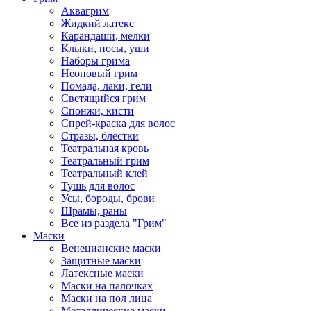
Аквагрим
Жидкий латекс
Карандаши, мелки
Клыки, носы, уши
Наборы грима
Неоновый грим
Помада, лаки, гели
Светящийся грим
Спонжи, кисти
Спрей-краска для волос
Стразы, блестки
Театральная кровь
Театральный грим
Театральный клей
Тушь для волос
Усы, бороды, брови
Шрамы, раны
Все из раздела "Грим"
Маски
Венецианские маски
Защитные маски
Латексные маски
Маски на палочках
Маски на пол лица
Металлические маски