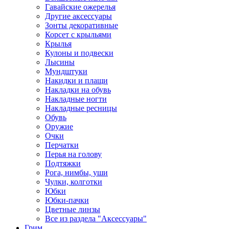
Гавайские ожерелья
Другие аксессуары
Зонты декоративные
Корсет с крыльями
Крылья
Кулоны и подвески
Лысины
Мундштуки
Накидки и плащи
Накладки на обувь
Накладные ногти
Накладные ресницы
Обувь
Оружие
Очки
Перчатки
Перья на голову
Подтяжки
Рога, нимбы, уши
Чулки, колготки
Юбки
Юбки-пачки
Цветные линзы
Все из раздела "Аксессуары"
Грим