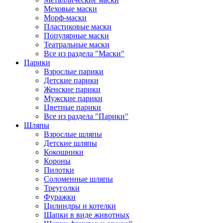
Меховые маски
Морф-маски
Пластиковые маски
Популярные маски
Театральные маски
Все из раздела "Маски"
Парики
Взрослые парики
Детские парики
Женские парики
Мужские парики
Цветные парики
Все из раздела "Парики"
Шляпы
Взрослые шляпы
Детские шляпы
Кокошники
Короны
Пилотки
Соломенные шляпы
Треуголки
Фуражки
Цилиндры и котелки
Шапки в виде животных