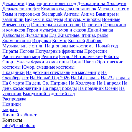
Декорации
Декорации на новый год
Декорации на Хэллоуин
Держатели конфет
Комплекты для постановок
Маски на стену
Темы и персонажи
Steampunk
Ангелы
Аниме
Вампиры и
вампирши
Ведьмы и колдуны
Вирусы, микробы
Военные
Времена года
Гангстеры и гангстерши
Герои игр
Герои кино
и комиксов
Герои мультфильмов и сказок
Дикий запад
Дьяволы и Дьяволицы
Еда
Животные, птицы, рыбы
Знаменитости
Игрушки
Космос
Косплей
Любовь
Музыкальные стили
Национальные костюмы
Новый год
Пираты
Погода
Популярные франшизы
Профессии
Растительный мир
Религия
Ретро / Исторические
Роботы
Спорт
Ужасы
Фраки и смокинги
Цирк
Школа
Эротические
костюмы
Юмор, смешные костюмы
Праздники
На детский спектакль
На масленицу
На
Октоберфест
На Новый Год 2026
На 14 февраля
На 23 февраля
На 8 марта
На день Св. Патрика
На Хэллоуин
На 1 апреля
На
день космонавтики
На парад победы
На праздник Осени
На
утренник
Выпускной в детский сад
Распродажа
Новинки
закрыть
Личный кабинет
Контакты
info@bambolo.ru