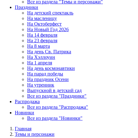
Все из раздела "Темы и персонажи"
Праздники
На детский спектакль
На масленицу
На Октоберфест
На Новый Год 2026
На 14 февраля
На 23 февраля
На 8 марта
На день Св. Патрика
На Хэллоуин
На 1 апреля
На день космонавтики
На парад победы
На праздник Осени
На утренник
Выпускной в детский сад
Все из раздела "Праздники"
Распродажа
Все из раздела "Распродажа"
Новинки
Все из раздела "Новинки"
Главная
Темы и персонажи