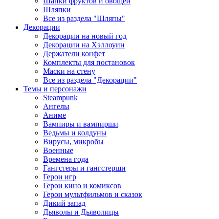
Шапки фруктов и овощей
Шляпки
Все из раздела "Шляпы"
Декорации
Декорации на новый год
Декорации на Хэллоуин
Держатели конфет
Комплекты для постановок
Маски на стену
Все из раздела "Декорации"
Темы и персонажи
Steampunk
Ангелы
Аниме
Вампиры и вампирши
Ведьмы и колдуны
Вирусы, микробы
Военные
Времена года
Гангстеры и гангстерши
Герои игр
Герои кино и комиксов
Герои мультфильмов и сказок
Дикий запад
Дьяволы и Дьяволицы