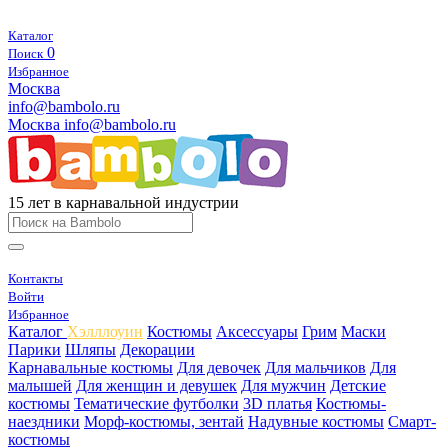
Каталог
0
Поиск
Избранное
Москва
info@bambolo.ru
Москва
info@bambolo.ru
15 лет в карнавальной индустрии
Контакты
Войти
Избранное
Каталог
Хэлллоуин
Костюмы
Аксессуары
Грим
Маски
Парики
Шляпы
Декорации
Карнавальные костюмы
Для девочек
Для мальчиков
Для
малышей
Для женщин и девушек
Для мужчин
Детские
костюмы
Тематические футболки
3D платья
Костюмы-
наездники
Морф-костюмы, зентай
Надувные костюмы
Смарт-
костюмы