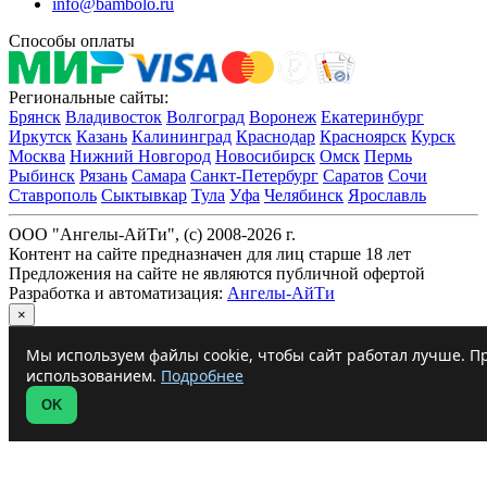
info@bambolo.ru
Способы оплаты
Региональные сайты:
Брянск
Владивосток
Волгоград
Воронеж
Екатеринбург
Иркутск
Казань
Калининград
Краснодар
Красноярск
Курск
Москва
Нижний Новгород
Новосибирск
Омск
Пермь
Рыбинск
Рязань
Самара
Санкт-Петербург
Саратов
Сочи
Ставрополь
Сыктывкар
Тула
Уфа
Челябинск
Ярославль
ООО "Ангелы-АйТи", (c) 2008-2026 г.
Контент на сайте предназначен для лиц старше 18 лет
Предложения на сайте не являются публичной офертой
Разработка и автоматизация:
Ангелы-АйТи
×
Мы используем файлы cookie, чтобы сайт работал лучше. Пр
использованием.
Подробнее
OK