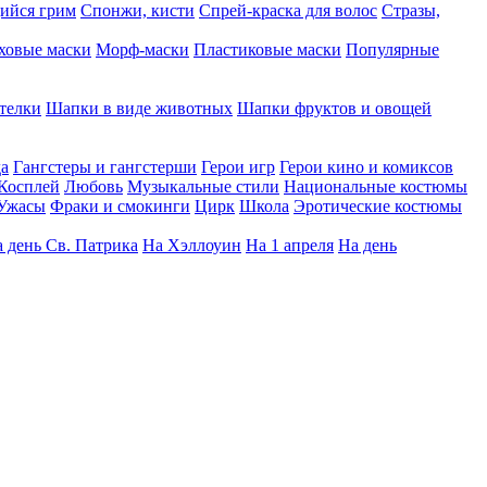
ийся грим
Спонжи, кисти
Спрей-краска для волос
Стразы,
ховые маски
Морф-маски
Пластиковые маски
Популярные
телки
Шапки в виде животных
Шапки фруктов и овощей
да
Гангстеры и гангстерши
Герои игр
Герои кино и комиксов
Косплей
Любовь
Музыкальные стили
Национальные костюмы
Ужасы
Фраки и смокинги
Цирк
Школа
Эротические костюмы
 день Св. Патрика
На Хэллоуин
На 1 апреля
На день