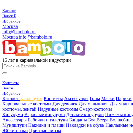
Каталог
0
Поиск
Избранное
Москва
info@bambolo.ru
Москва
info@bambolo.ru
15 лет в карнавальной индустрии
Контакты
Войти
Избранное
Каталог
Хэлллоуин
Костюмы
Аксессуары
Грим
Маски
Парики
Карнавальные костюмы
Для девочек
Для мальчиков
Для малыш
костюмы, зентай
Надувные костюмы
Смарт-костюмы
Кигуруми
Взрослые кигуруми
Детские кигуруми
Пижамы киг
Аксессуары
Бабочки и галстуки
Банданы
Боа
Веера
Волшебные
Мундштуки
Накидки и плащи
Накладки на обувь
Накладные н
Юбки-пачки
Цветные линзы