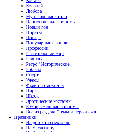
Космос
Косплей
Любовь
Музыкальные стили
Национальные костюмы
Новый год
Пираты
Погода
Популярные франшизы
Профессии
Растительный мир
Религия
Ретро / Исторические
Роботы
Спорт
Ужасы
Фраки и смокинги
Цирк
Школа
Эротические костюмы
Юмор, смешные костюмы
Все из раздела "Темы и персонажи"
Праздники
На детский спектакль
На масленицу