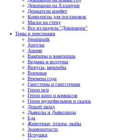
Декорации на Хэллоуин
Держатели конфет
Комплекты для постановок
Маски на стену
Все из раздела "Декорации"
Темы и персонажи
Steampunk
Ангелы
Аниме
Вампиры и вампирши
Ведьмы и колдуны
Вирусы, микробы
Военные
Времена года
Гангстеры и гангстерши
Герои игр
Герои кино и комиксов
Герои мультфильмов и сказок
Дикий запад
Дьяволы и Дьяволицы
Еда
Животные, птицы, рыбы
Знаменитости
Игрушки