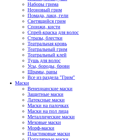
Наборы грима
Неоновый грим
Помада, лаки, гели
Светящийся грим
Спонжи, кисти
Спрей-краска для волос
Стразы, блестки
Театральная кровь
Театральный грим
Театральный клей
Тушь для волос
Усы, бороды, брови
Шрамы, раны
Все из раздела "Грим"
Маски
Венецианские маски
Защитные маски
Латексные маски
Маски на палочках
Маски на пол лица
Металлические маски
Меховые маски
Морф-маски
Пластиковые маски
Популярные маски