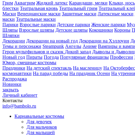
Грим
Аквагрим
Жидкий латекс
Карандаши, мелки
Клыки, нос
блестки
Театральная кровь
Театральный грим
Театральный кле
Маски
Венецианские маски
Защитные маски
Латексные маски
маски
Театральные маски
Парики
Взрослые парики
Детские парики
Женские парики
Муж
Шляпы
Взрослые шляпы
Детские шляпы
Кокошники
Короны
П
Шляпки
Декорации
Декорации на новый год
Декорации на Хэллоуин
Д
Темы и персонажи
Steampunk
Ангелы
Аниме
Вампиры и вамп
Герои мультфильмов и сказок
Дикий запад
Дьяволы и Дьяволи
Новый год
Пираты
Погода
Популярные франшизы
Профессии
Юмор, смешные костюмы
Праздники
На детский спектакль
На масленицу
На Октоберфес
космонавтики
На парад победы
На праздник Осени
На утренн
Распродажа
Новинки
закрыть
Личный кабинет
Контакты
info@bambolo.ru
Карнавальные костюмы
Для девочек
Для мальчиков
Для малышей