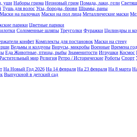
ы, уши
Наборы грима
Неоновый грим
Помада, лаки, гели
Светящ
й
Тушь для волос
Усы, бороды, брови
Шрамы, раны
Маски на палочках
Маски на пол лица
Металлические маски
Ме
ские парики
Цветные парики
илотки
Соломенные шляпы
Треуголки
Фуражки
Цилиндры и ко
ержатели конфет
Комплекты для постановок
Маски на стену
ирши
Ведьмы и колдуны
Вирусы, микробы
Военные
Времена го
цы
Еда
Животные, птицы, рыбы
Знаменитости
Игрушки
Космос
Растительный мир
Религия
Ретро / Исторические
Роботы
Спорт
т
На Новый Год 2026
На 14 февраля
На 23 февраля
На 8 марта
На
ик
Выпускной в детский сад