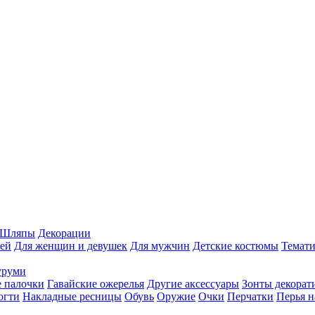
Шляпы
Декорации
ей
Для женщин и девушек
Для мужчин
Детские костюмы
Темати
уруми
 палочки
Гавайские ожерелья
Другие аксессуары
Зонты декорат
огти
Накладные ресницы
Обувь
Оружие
Очки
Перчатки
Перья н