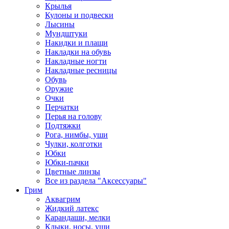
Крылья
Кулоны и подвески
Лысины
Мундштуки
Накидки и плащи
Накладки на обувь
Накладные ногти
Накладные ресницы
Обувь
Оружие
Очки
Перчатки
Перья на голову
Подтяжки
Рога, нимбы, уши
Чулки, колготки
Юбки
Юбки-пачки
Цветные линзы
Все из раздела "Аксессуары"
Грим
Аквагрим
Жидкий латекс
Карандаши, мелки
Клыки, носы, уши