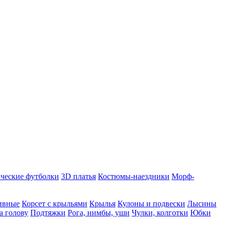
ческие футболки
3D платья
Костюмы-наездники
Морф-
ивные
Корсет с крыльями
Крылья
Кулоны и подвески
Лысины
а голову
Подтяжки
Рога, нимбы, уши
Чулки, колготки
Юбки