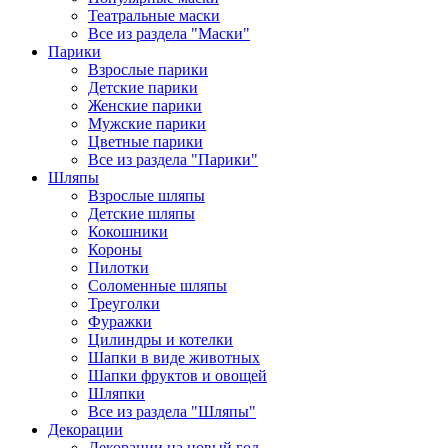
Театральные маски
Все из раздела "Маски"
Парики
Взрослые парики
Детские парики
Женские парики
Мужские парики
Цветные парики
Все из раздела "Парики"
Шляпы
Взрослые шляпы
Детские шляпы
Кокошники
Короны
Пилотки
Соломенные шляпы
Треуголки
Фуражки
Цилиндры и котелки
Шапки в виде животных
Шапки фруктов и овощей
Шляпки
Все из раздела "Шляпы"
Декорации
Декорации на новый год