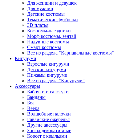
Для женщин и девушек
Для мужчин
Детские костюмы
Тематические футболки
3D платья
Костюмы-наездники
Морф-костюмы, зентай
Надувные костюмы
Смарт-костюмы
Все из раздела "Карнавальные костюмы"
Кигуруми
Взрослые кигуруми
Детские кигуруми
Пижамы кигуруми
Все из раздела "Кигуруми"
Аксессуары
Бабочки и галстуки
Банданы
Боа
Веера
Волшебные палочки
Гавайские ожерелья
Другие аксессуары
Зонты декоративные
Корсет с крыльями