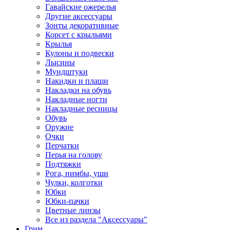
Гавайские ожерелья
Другие аксессуары
Зонты декоративные
Корсет с крыльями
Крылья
Кулоны и подвески
Лысины
Мундштуки
Накидки и плащи
Накладки на обувь
Накладные ногти
Накладные ресницы
Обувь
Оружие
Очки
Перчатки
Перья на голову
Подтяжки
Рога, нимбы, уши
Чулки, колготки
Юбки
Юбки-пачки
Цветные линзы
Все из раздела "Аксессуары"
Грим