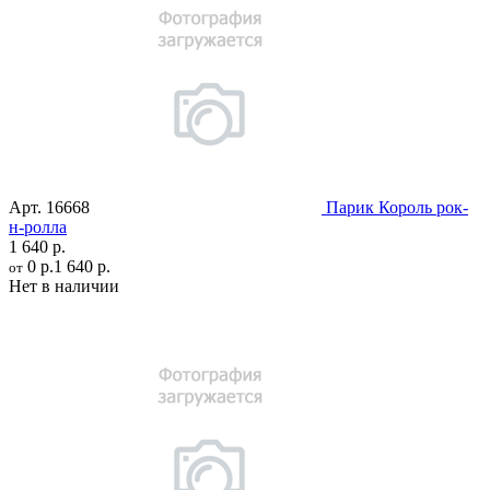
Арт.
16668
Парик Король рок-
н-ролла
1 640 р.
0 р.
1 640 р.
от
Нет в наличии