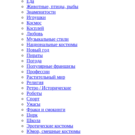
Еда
Животные, птицы, рыбы
Знаменитости
Игрушки
Космос
Косплей
Любовь
Музыкальные стили
Национальные костюмы
Новый год
Пираты
Погода
Популярные франшизы
Профессии
Растительный мир
Религия
Ретро / Исторические
Роботы
Спорт
Ужасы
Фраки и смокинги
Цирк
Школа
Эротические костюмы
Юмор, смешные костюмы