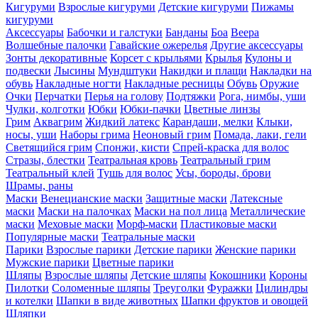
Кигуруми
Взрослые кигуруми
Детские кигуруми
Пижамы
кигуруми
Аксессуары
Бабочки и галстуки
Банданы
Боа
Веера
Волшебные палочки
Гавайские ожерелья
Другие аксессуары
Зонты декоративные
Корсет с крыльями
Крылья
Кулоны и
подвески
Лысины
Мундштуки
Накидки и плащи
Накладки на
обувь
Накладные ногти
Накладные ресницы
Обувь
Оружие
Очки
Перчатки
Перья на голову
Подтяжки
Рога, нимбы, уши
Чулки, колготки
Юбки
Юбки-пачки
Цветные линзы
Грим
Аквагрим
Жидкий латекс
Карандаши, мелки
Клыки,
носы, уши
Наборы грима
Неоновый грим
Помада, лаки, гели
Светящийся грим
Спонжи, кисти
Спрей-краска для волос
Стразы, блестки
Театральная кровь
Театральный грим
Театральный клей
Тушь для волос
Усы, бороды, брови
Шрамы, раны
Маски
Венецианские маски
Защитные маски
Латексные
маски
Маски на палочках
Маски на пол лица
Металлические
маски
Меховые маски
Морф-маски
Пластиковые маски
Популярные маски
Театральные маски
Парики
Взрослые парики
Детские парики
Женские парики
Мужские парики
Цветные парики
Шляпы
Взрослые шляпы
Детские шляпы
Кокошники
Короны
Пилотки
Соломенные шляпы
Треуголки
Фуражки
Цилиндры
и котелки
Шапки в виде животных
Шапки фруктов и овощей
Шляпки