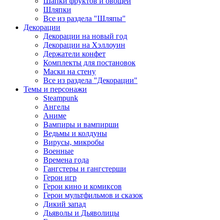
Шапки фруктов и овощей
Шляпки
Все из раздела "Шляпы"
Декорации
Декорации на новый год
Декорации на Хэллоуин
Держатели конфет
Комплекты для постановок
Маски на стену
Все из раздела "Декорации"
Темы и персонажи
Steampunk
Ангелы
Аниме
Вампиры и вампирши
Ведьмы и колдуны
Вирусы, микробы
Военные
Времена года
Гангстеры и гангстерши
Герои игр
Герои кино и комиксов
Герои мультфильмов и сказок
Дикий запад
Дьяволы и Дьяволицы