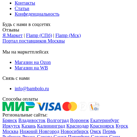
Контакты
Статьи
Конфеденциальность
Будь с нами в соцсетях
Отзывы
Я.Маркет
|
Flamp (СПб)
|
Flamp (Мск)
Портал поставщиков Москвы
Мы на маркетплейсах
Магазин на Ozon
Магазин на WB
Связь с нами
info@bambolo.ru
Способы оплаты
Региональные сайты:
Брянск
Владивосток
Волгоград
Воронеж
Екатеринбург
Иркутск
Казань
Калининград
Краснодар
Красноярск
Курск
Москва
Нижний Новгород
Новосибирск
Омск
Пермь
Рыбинск
Рязань
Самара
Санкт-Петербург
Саратов
Сочи