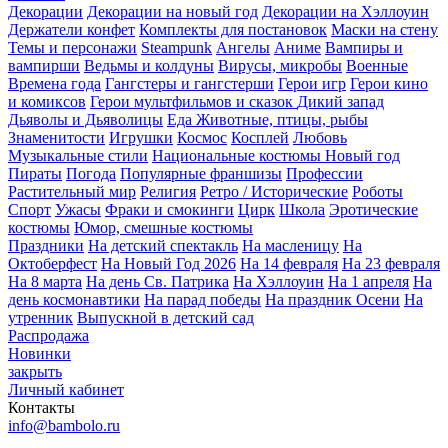
Декорации
Декорации на новый год
Декорации на Хэллоуин
Держатели конфет
Комплекты для постановок
Маски на стену
Темы и персонажи
Steampunk
Ангелы
Аниме
Вампиры и
вампирши
Ведьмы и колдуны
Вирусы, микробы
Военные
Времена года
Гангстеры и гангстерши
Герои игр
Герои кино
и комиксов
Герои мультфильмов и сказок
Дикий запад
Дьяволы и Дьяволицы
Еда
Животные, птицы, рыбы
Знаменитости
Игрушки
Космос
Косплей
Любовь
Музыкальные стили
Национальные костюмы
Новый год
Пираты
Погода
Популярные франшизы
Профессии
Растительный мир
Религия
Ретро / Исторические
Роботы
Спорт
Ужасы
Фраки и смокинги
Цирк
Школа
Эротические
костюмы
Юмор, смешные костюмы
Праздники
На детский спектакль
На масленицу
На
Октоберфест
На Новый Год 2026
На 14 февраля
На 23 февраля
На 8 марта
На день Св. Патрика
На Хэллоуин
На 1 апреля
На
день космонавтики
На парад победы
На праздник Осени
На
утренник
Выпускной в детский сад
Распродажа
Новинки
закрыть
Личный кабинет
Контакты
info@bambolo.ru