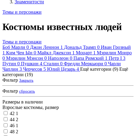
Знаменитости
Темы и персонажи
Костюмы известных людей
Темы и персонажи
Боб Марли
0
Джон Леннон
1
Дональд Трамп
0
Иван Грозный
1
Ким Чен Ын
0
Майкл Джексон
1
Моцарт
1
Мэрилин Монро
0
Мэрилин Мэнсон
0
Наполеон
0
Папа Римский
1
Петр I
3
Путин
0
Пушкин
4
Сталин
0
Фредди Меркьюри
0
Чарли
Чаплин
3
Черчесов
5
Юлий Цезарь
4
Ещё категории (9)
Ещё
категории (19)
Фильтр
Закрыть
Фильтр
сбросить
Размеры в наличии
Взрослые костюмы, размер
42
1
44
2
46
1
48
2