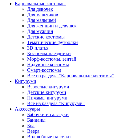
Карнавальные костюмы
Для девочек
Для мальчиков
Для малышей
Для женщин и девушек
Для мужчин
Детские костюмы
Тематические футболки
3D платья
Костюмы-наездники
Морф-костюмы, зентай
Надувные костюмы
Смарт-костюмы
Все из раздела "Карнавальные костюмы"
Кигуруми
Взрослые кигуруми
Детские кигуруми
Пижамы кигуруми
Все из раздела "Кигуруми"
Аксессуары
Бабочки и галстуки
Банданы
Боа
Веера
Волшебные палочки