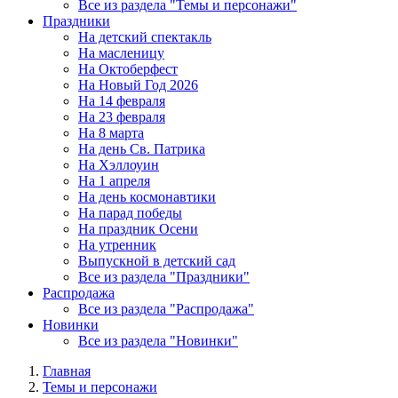
Все из раздела "Темы и персонажи"
Праздники
На детский спектакль
На масленицу
На Октоберфест
На Новый Год 2026
На 14 февраля
На 23 февраля
На 8 марта
На день Св. Патрика
На Хэллоуин
На 1 апреля
На день космонавтики
На парад победы
На праздник Осени
На утренник
Выпускной в детский сад
Все из раздела "Праздники"
Распродажа
Все из раздела "Распродажа"
Новинки
Все из раздела "Новинки"
Главная
Темы и персонажи