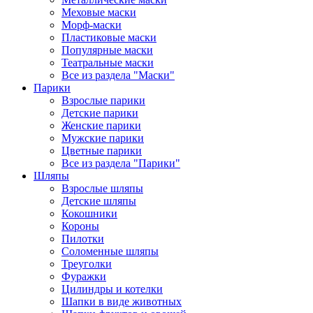
Меховые маски
Морф-маски
Пластиковые маски
Популярные маски
Театральные маски
Все из раздела "Маски"
Парики
Взрослые парики
Детские парики
Женские парики
Мужские парики
Цветные парики
Все из раздела "Парики"
Шляпы
Взрослые шляпы
Детские шляпы
Кокошники
Короны
Пилотки
Соломенные шляпы
Треуголки
Фуражки
Цилиндры и котелки
Шапки в виде животных