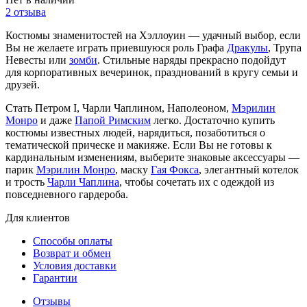
2 отзыва
Костюмы знаменитостей на Хэллоуин — удачный выбор, если
Вы не желаете играть приевшуюся роль Графа
Дракулы
, Трупа
Невесты или
зомби
. Стильные наряды прекрасно подойдут
для корпоративных вечеринок, празднований в кругу семьи и
друзей.
Стать Петром I, Чарли Чаплином, Наполеоном,
Мэрилин
Монро
и даже
Папой Римским
легко. Достаточно купить
костюмы известных людей, нарядиться, позаботиться о
тематической прическе и макияже. Если Вы не готовы к
кардинальным изменениям, выберите знаковые аксессуары —
парик
Мэрилин Монро
, маску
Гая Фокса
, элегантный котелок
и трость
Чарли Чаплина
, чтобы сочетать их с одеждой из
повседневного гардероба.
Для клиентов
Способы оплаты
Возврат и обмен
Условия доставки
Гарантии
Отзывы