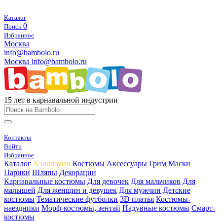
Каталог
0
Поиск
Избранное
Москва
info@bambolo.ru
Москва
info@bambolo.ru
15 лет в карнавальной индустрии
Контакты
Войти
Избранное
Каталог
Хэлллоуин
Костюмы
Аксессуары
Грим
Маски
Парики
Шляпы
Декорации
Карнавальные костюмы
Для девочек
Для мальчиков
Для
малышей
Для женщин и девушек
Для мужчин
Детские
костюмы
Тематические футболки
3D платья
Костюмы-
наездники
Морф-костюмы, зентай
Надувные костюмы
Смарт-
костюмы