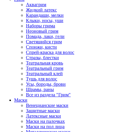
Аквагрим
Жидкий латекс
Карандаши, мелки
Клыки, носы, уши
Наборы грима
Неоновый грим
Помада, лаки, гели
Светящийся грим
Спонжи, кисти
Спрей-краска для волос
Стразы, блестки
Театральная кровь
Театральный грим
Театральный клей
Тушь для волос
Усы, бороды, брови
Шрамы, раны
Все из раздела "Грим"
Маски
Венецианские маски
Защитные маски
Латексные маски
Маски на палочках
Маски на пол лица
Металлические маски