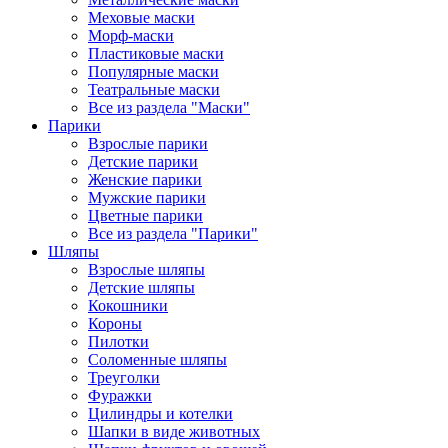
Меховые маски
Морф-маски
Пластиковые маски
Популярные маски
Театральные маски
Все из раздела "Маски"
Парики
Взрослые парики
Детские парики
Женские парики
Мужские парики
Цветные парики
Все из раздела "Парики"
Шляпы
Взрослые шляпы
Детские шляпы
Кокошники
Короны
Пилотки
Соломенные шляпы
Треуголки
Фуражки
Цилиндры и котелки
Шапки в виде животных