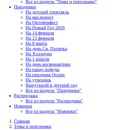
Все из раздела "Темы и персонажи"
Праздники
На детский спектакль
На масленицу
На Октоберфест
На Новый Год 2026
На 14 февраля
На 23 февраля
На 8 марта
На день Св. Патрика
На Хэллоуин
На 1 апреля
На день космонавтики
На парад победы
На праздник Осени
На утренник
Выпускной в детский сад
Все из раздела "Праздники"
Распродажа
Все из раздела "Распродажа"
Новинки
Все из раздела "Новинки"
Главная
Темы и персонажи