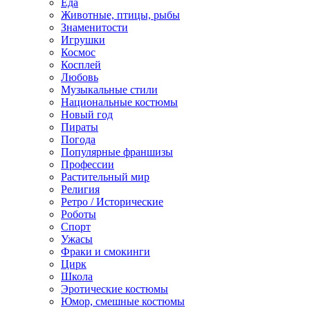
Еда
Животные, птицы, рыбы
Знаменитости
Игрушки
Космос
Косплей
Любовь
Музыкальные стили
Национальные костюмы
Новый год
Пираты
Погода
Популярные франшизы
Профессии
Растительный мир
Религия
Ретро / Исторические
Роботы
Спорт
Ужасы
Фраки и смокинги
Цирк
Школа
Эротические костюмы
Юмор, смешные костюмы