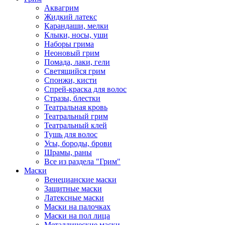
Аквагрим
Жидкий латекс
Карандаши, мелки
Клыки, носы, уши
Наборы грима
Неоновый грим
Помада, лаки, гели
Светящийся грим
Спонжи, кисти
Спрей-краска для волос
Стразы, блестки
Театральная кровь
Театральный грим
Театральный клей
Тушь для волос
Усы, бороды, брови
Шрамы, раны
Все из раздела "Грим"
Маски
Венецианские маски
Защитные маски
Латексные маски
Маски на палочках
Маски на пол лица
Металлические маски