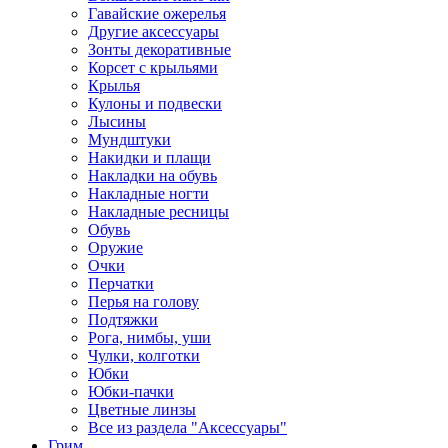
Гавайские ожерелья
Другие аксессуары
Зонты декоративные
Корсет с крыльями
Крылья
Кулоны и подвески
Лысины
Мундштуки
Накидки и плащи
Накладки на обувь
Накладные ногти
Накладные ресницы
Обувь
Оружие
Очки
Перчатки
Перья на голову
Подтяжки
Рога, нимбы, уши
Чулки, колготки
Юбки
Юбки-пачки
Цветные линзы
Все из раздела "Аксессуары"
Грим