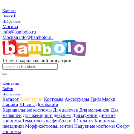
Каталог
0
Поиск
Избранное
Москва
info@bambolo.ru
Москва
info@bambolo.ru
15 лет в карнавальной индустрии
Контакты
Войти
Избранное
Каталог
Хэлллоуин
Костюмы
Аксессуары
Грим
Маски
Парики
Шляпы
Декорации
Карнавальные костюмы
Для девочек
Для мальчиков
Для
малышей
Для женщин и девушек
Для мужчин
Детские
костюмы
Тематические футболки
3D платья
Костюмы-
наездники
Морф-костюмы, зентай
Надувные костюмы
Смарт-
костюмы