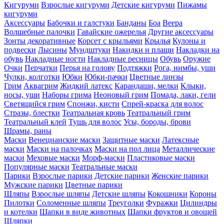
Кигуруми
Взрослые кигуруми
Детские кигуруми
Пижамы
кигуруми
Аксессуары
Бабочки и галстуки
Банданы
Боа
Веера
Волшебные палочки
Гавайские ожерелья
Другие аксессуары
Зонты декоративные
Корсет с крыльями
Крылья
Кулоны и
подвески
Лысины
Мундштуки
Накидки и плащи
Накладки на
обувь
Накладные ногти
Накладные ресницы
Обувь
Оружие
Очки
Перчатки
Перья на голову
Подтяжки
Рога, нимбы, уши
Чулки, колготки
Юбки
Юбки-пачки
Цветные линзы
Грим
Аквагрим
Жидкий латекс
Карандаши, мелки
Клыки,
носы, уши
Наборы грима
Неоновый грим
Помада, лаки, гели
Светящийся грим
Спонжи, кисти
Спрей-краска для волос
Стразы, блестки
Театральная кровь
Театральный грим
Театральный клей
Тушь для волос
Усы, бороды, брови
Шрамы, раны
Маски
Венецианские маски
Защитные маски
Латексные
маски
Маски на палочках
Маски на пол лица
Металлические
маски
Меховые маски
Морф-маски
Пластиковые маски
Популярные маски
Театральные маски
Парики
Взрослые парики
Детские парики
Женские парики
Мужские парики
Цветные парики
Шляпы
Взрослые шляпы
Детские шляпы
Кокошники
Короны
Пилотки
Соломенные шляпы
Треуголки
Фуражки
Цилиндры
и котелки
Шапки в виде животных
Шапки фруктов и овощей
Шляпки