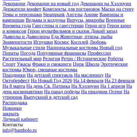
Декорации
Декорации на новый год
Декорации на Хэллоуин
Держатели конфет
Комплекты для постановок
Маски на стену
Темы и персонажи
Steampunk
Ангелы
Аниме
Вампиры и
вампирши
Ведьмы и колдуны
Вирусы, микробы
Военные
Времена года
Гангстеры и гангстерши
Герои игр
Герои кино
и комиксов
Герои мультфильмов и сказок
Дикий запад
Дьяволы и Дьяволицы
Еда
Животные, птицы, рыбы
Знаменитости
Игрушки
Космос
Косплей
Любовь
Музыкальные стили
Национальные костюмы
Новый год
Пираты
Погода
Популярные франшизы
Профессии
Растительный мир
Религия
Ретро / Исторические
Роботы
Спорт
Ужасы
Фраки и смокинги
Цирк
Школа
Эротические
костюмы
Юмор, смешные костюмы
Праздники
На детский спектакль
На масленицу
На
Октоберфест
На Новый Год 2026
На 14 февраля
На 23 февраля
На 8 марта
На день Св. Патрика
На Хэллоуин
На 1 апреля
На
день космонавтики
На парад победы
На праздник Осени
На
утренник
Выпускной в детский сад
Распродажа
Новинки
закрыть
Личный кабинет
Контакты
info@bambolo.ru