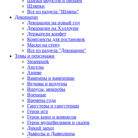
Шапки фруктов и овощей
Шляпки
Все из раздела "Шляпы"
Декорации
Декорации на новый год
Декорации на Хэллоуин
Держатели конфет
Комплекты для постановок
Маски на стену
Все из раздела "Декорации"
Темы и персонажи
Steampunk
Ангелы
Аниме
Вампиры и вампирши
Ведьмы и колдуны
Вирусы, микробы
Военные
Времена года
Гангстеры и гангстерши
Герои игр
Герои кино и комиксов
Герои мультфильмов и сказок
Дикий запад
Дьяволы и Дьяволицы