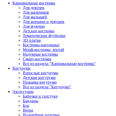
Карнавальные костюмы
Для девочек
Для мальчиков
Для малышей
Для женщин и девушек
Для мужчин
Детские костюмы
Тематические футболки
3D платья
Костюмы-наездники
Морф-костюмы, зентай
Надувные костюмы
Смарт-костюмы
Все из раздела "Карнавальные костюмы"
Кигуруми
Взрослые кигуруми
Детские кигуруми
Пижамы кигуруми
Все из раздела "Кигуруми"
Аксессуары
Бабочки и галстуки
Банданы
Боа
Веера
Волшебные палочки