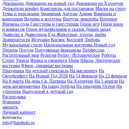
Декорации
Декорации на новый год
Декорации на Хэллоуин
Держатели конфет
Комплекты для постановок
Маски на стену
Темы и персонажи
Steampunk
Ангелы
Аниме
Вампиры и
вампирши
Ведьмы и колдуны
Вирусы, микробы
Военные
Времена года
Гангстеры и гангстерши
Герои игр
Герои кино
и комиксов
Герои мультфильмов и сказок
Дикий запад
Дьяволы и Дьяволицы
Еда
Животные, птицы, рыбы
Знаменитости
Игрушки
Космос
Косплей
Любовь
Музыкальные стили
Национальные костюмы
Новый год
Пираты
Погода
Популярные франшизы
Профессии
Растительный мир
Религия
Ретро / Исторические
Роботы
Спорт
Ужасы
Фраки и смокинги
Цирк
Школа
Эротические
костюмы
Юмор, смешные костюмы
Праздники
На детский спектакль
На масленицу
На
Октоберфест
На Новый Год 2026
На 14 февраля
На 23 февраля
На 8 марта
На день Св. Патрика
На Хэллоуин
На 1 апреля
На
день космонавтики
На парад победы
На праздник Осени
На
утренник
Выпускной в детский сад
Распродажа
Новинки
закрыть
Личный кабинет
Контакты
info@bambolo.ru