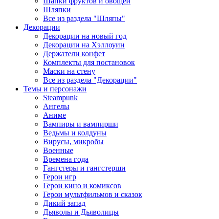
Шапки фруктов и овощей
Шляпки
Все из раздела "Шляпы"
Декорации
Декорации на новый год
Декорации на Хэллоуин
Держатели конфет
Комплекты для постановок
Маски на стену
Все из раздела "Декорации"
Темы и персонажи
Steampunk
Ангелы
Аниме
Вампиры и вампирши
Ведьмы и колдуны
Вирусы, микробы
Военные
Времена года
Гангстеры и гангстерши
Герои игр
Герои кино и комиксов
Герои мультфильмов и сказок
Дикий запад
Дьяволы и Дьяволицы