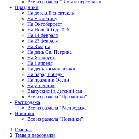
Все из раздела "Темы и персонажи"
Праздники
На детский спектакль
На масленицу
На Октоберфест
На Новый Год 2026
На 14 февраля
На 23 февраля
На 8 марта
На день Св. Патрика
На Хэллоуин
На 1 апреля
На день космонавтики
На парад победы
На праздник Осени
На утренник
Выпускной в детский сад
Все из раздела "Праздники"
Распродажа
Все из раздела "Распродажа"
Новинки
Все из раздела "Новинки"
Главная
Темы и персонажи