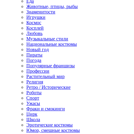
Еда
Животные, птицы, рыбы
Знаменитости
Игрушки
Космос
Косплей
Любовь
Музыкальные стили
Национальные костюмы
Новый год
Пираты
Погода
Популярные франшизы
Профессии
Растительный мир
Религия
Ретро / Исторические
Роботы
Спорт
Ужасы
Фраки и смокинги
Цирк
Школа
Эротические костюмы
Юмор, смешные костюмы