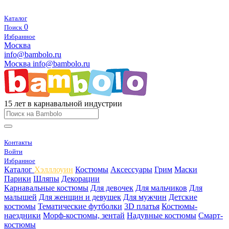
Каталог
0
Поиск
Избранное
Москва
info@bambolo.ru
Москва
info@bambolo.ru
15 лет в карнавальной индустрии
Контакты
Войти
Избранное
Каталог
Хэлллоуин
Костюмы
Аксессуары
Грим
Маски
Парики
Шляпы
Декорации
Карнавальные костюмы
Для девочек
Для мальчиков
Для
малышей
Для женщин и девушек
Для мужчин
Детские
костюмы
Тематические футболки
3D платья
Костюмы-
наездники
Морф-костюмы, зентай
Надувные костюмы
Смарт-
костюмы