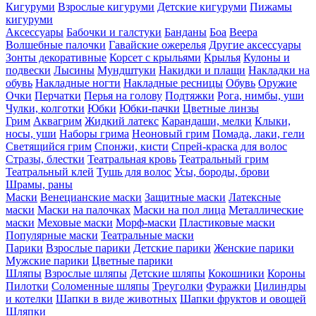
Кигуруми
Взрослые кигуруми
Детские кигуруми
Пижамы
кигуруми
Аксессуары
Бабочки и галстуки
Банданы
Боа
Веера
Волшебные палочки
Гавайские ожерелья
Другие аксессуары
Зонты декоративные
Корсет с крыльями
Крылья
Кулоны и
подвески
Лысины
Мундштуки
Накидки и плащи
Накладки на
обувь
Накладные ногти
Накладные ресницы
Обувь
Оружие
Очки
Перчатки
Перья на голову
Подтяжки
Рога, нимбы, уши
Чулки, колготки
Юбки
Юбки-пачки
Цветные линзы
Грим
Аквагрим
Жидкий латекс
Карандаши, мелки
Клыки,
носы, уши
Наборы грима
Неоновый грим
Помада, лаки, гели
Светящийся грим
Спонжи, кисти
Спрей-краска для волос
Стразы, блестки
Театральная кровь
Театральный грим
Театральный клей
Тушь для волос
Усы, бороды, брови
Шрамы, раны
Маски
Венецианские маски
Защитные маски
Латексные
маски
Маски на палочках
Маски на пол лица
Металлические
маски
Меховые маски
Морф-маски
Пластиковые маски
Популярные маски
Театральные маски
Парики
Взрослые парики
Детские парики
Женские парики
Мужские парики
Цветные парики
Шляпы
Взрослые шляпы
Детские шляпы
Кокошники
Короны
Пилотки
Соломенные шляпы
Треуголки
Фуражки
Цилиндры
и котелки
Шапки в виде животных
Шапки фруктов и овощей
Шляпки