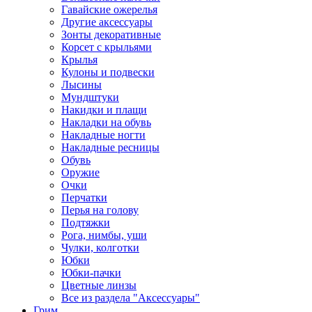
Гавайские ожерелья
Другие аксессуары
Зонты декоративные
Корсет с крыльями
Крылья
Кулоны и подвески
Лысины
Мундштуки
Накидки и плащи
Накладки на обувь
Накладные ногти
Накладные ресницы
Обувь
Оружие
Очки
Перчатки
Перья на голову
Подтяжки
Рога, нимбы, уши
Чулки, колготки
Юбки
Юбки-пачки
Цветные линзы
Все из раздела "Аксессуары"
Грим