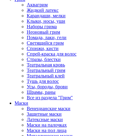
Аквагрим
Жидкий латекс
Карандаши, мелки
Клыки, носы, уши
Наборы грима
Неоновый грим
Помада, лаки, гели
Светящийся грим
Спонжи, кисти
Спрей-краска для волос
Стразы, блестки
Театральная кровь
Театральный грим
Театральный клей
Тушь для волос
Усы, бороды, брови
Шрамы, раны
Все из раздела "Грим"
Маски
Венецианские маски
Защитные маски
Латексные маски
Маски на палочках
Маски на пол лица
Металлические маски