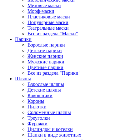
Меховые маски
Морф-маски
Пластиковые маски
Популярные маски
Театральные маски
Все из раздела "Маски"
Парики
Взрослые парики
Детские парики
Женские парики
Мужские парики
Цветные парики
Все из раздела "Парики"
Шляпы
Взрослые шляпы
Детские шляпы
Кокошники
Короны
Пилотки
Соломенные шляпы
Треуголки
Фуражки
Цилиндры и котелки
Шапки в виде животных