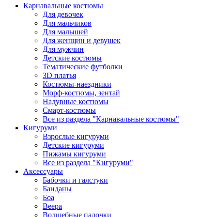
Карнавальные костюмы
Для девочек
Для мальчиков
Для малышей
Для женщин и девушек
Для мужчин
Детские костюмы
Тематические футболки
3D платья
Костюмы-наездники
Морф-костюмы, зентай
Надувные костюмы
Смарт-костюмы
Все из раздела "Карнавальные костюмы"
Кигуруми
Взрослые кигуруми
Детские кигуруми
Пижамы кигуруми
Все из раздела "Кигуруми"
Аксессуары
Бабочки и галстуки
Банданы
Боа
Веера
Волшебные палочки