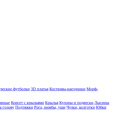
ческие футболки
3D платья
Костюмы-наездники
Морф-
ивные
Корсет с крыльями
Крылья
Кулоны и подвески
Лысины
а голову
Подтяжки
Рога, нимбы, уши
Чулки, колготки
Юбки