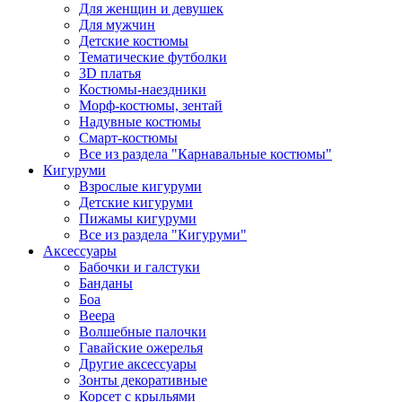
Для женщин и девушек
Для мужчин
Детские костюмы
Тематические футболки
3D платья
Костюмы-наездники
Морф-костюмы, зентай
Надувные костюмы
Смарт-костюмы
Все из раздела "Карнавальные костюмы"
Кигуруми
Взрослые кигуруми
Детские кигуруми
Пижамы кигуруми
Все из раздела "Кигуруми"
Аксессуары
Бабочки и галстуки
Банданы
Боа
Веера
Волшебные палочки
Гавайские ожерелья
Другие аксессуары
Зонты декоративные
Корсет с крыльями