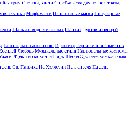
ийся грим
Спонжи, кисти
Спрей-краска для волос
Стразы,
ховые маски
Морф-маски
Пластиковые маски
Популярные
телки
Шапки в виде животных
Шапки фруктов и овощей
да
Гангстеры и гангстерши
Герои игр
Герои кино и комиксов
Косплей
Любовь
Музыкальные стили
Национальные костюмы
Ужасы
Фраки и смокинги
Цирк
Школа
Эротические костюмы
 день Св. Патрика
На Хэллоуин
На 1 апреля
На день