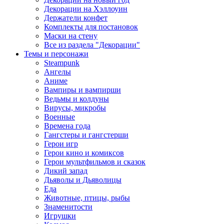
Декорации на Хэллоуин
Держатели конфет
Комплекты для постановок
Маски на стену
Все из раздела "Декорации"
Темы и персонажи
Steampunk
Ангелы
Аниме
Вампиры и вампирши
Ведьмы и колдуны
Вирусы, микробы
Военные
Времена года
Гангстеры и гангстерши
Герои игр
Герои кино и комиксов
Герои мультфильмов и сказок
Дикий запад
Дьяволы и Дьяволицы
Еда
Животные, птицы, рыбы
Знаменитости
Игрушки