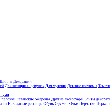
Шляпы
Декорации
ей
Для женщин и девушек
Для мужчин
Детские костюмы
Темати
уруми
 палочки
Гавайские ожерелья
Другие аксессуары
Зонты декорат
огти
Накладные ресницы
Обувь
Оружие
Очки
Перчатки
Перья н