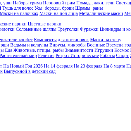
ы, уши
Наборы грима
Неоновый грим
Помада, лаки, гели
Светящ
й
Тушь для волос
Усы, бороды, брови
Шрамы, раны
Маски на палочках
Маски на пол лица
Металлические маски
Ме
ские парики
Цветные парики
илотки
Соломенные шляпы
Треуголки
Фуражки
Цилиндры и ко
ержатели конфет
Комплекты для постановок
Маски на стену
ирши
Ведьмы и колдуны
Вирусы, микробы
Военные
Времена го
цы
Еда
Животные, птицы, рыбы
Знаменитости
Игрушки
Космос
Растительный мир
Религия
Ретро / Исторические
Роботы
Спорт
т
На Новый Год 2026
На 14 февраля
На 23 февраля
На 8 марта
На
ик
Выпускной в детский сад