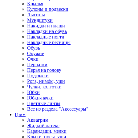
Крылья
Кулоны и подвески
Лысины
Мундштуки
Накидки и плащи
Накладки на обувь
Накладные ногти
Накладные ресницы
Обувь
Оружие
Очки
Перчатки
Перья на голову
Подтяжки
Рога, нимбы, уши
Чулки, колготки
Юбки
Юбки-пачки
Цветные линзы
Все из раздела "Аксессуары"
Грим
Аквагрим
Жидкий латекс
Карандаши, мелки
Клыки, носы, уши