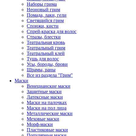
Наборы грима
Неоновый грим
Помада, лаки, гели
Светящийся грим
Спонжи, кисти
Спрей-краска для волос
Стразы, блестки
Театральная кровь
Театральный грим
Театральный клей
Тушь для волос
Усы, бороды, брови
Шрамы, раны
Все из раздела "Грим"
Маски
Венецианские маски
Защитные маски
Латексные маски
Маски на палочках
Маски на пол лица
Металлические маски
Меховые маски
Морф-маски
Пластиковые маски
Популярные маски