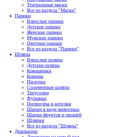
Театральные маски
Все из раздела "Маски"
Парики
Взрослые парики
Детские парики
Женские парики
Мужские парики
Цветные парики
Все из раздела "Парики"
Шляпы
Взрослые шляпы
Детские шляпы
Кокошники
Короны
Пилотки
Соломенные шляпы
Треуголки
Фуражки
Цилиндры и котелки
Шапки в виде животных
Шапки фруктов и овощей
Шляпки
Все из раздела "Шляпы"
Декорации
Декорации на новый год