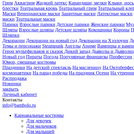
Грим
Аквагрим
Жидкий латекс
Карандаши, мелки
Клыки, нос
блестки
Театральная кровь
Театральный грим
Театральный кле
Маски
Венецианские маски
Защитные маски
Латексные маски
маски
Театральные маски
Парики
Взрослые парики
Детские парики
Женские парики
Муж
Шляпы
Взрослые шляпы
Детские шляпы
Кокошники
Короны
П
Шляпки
Декорации
Декорации на новый год
Декорации на Хэллоуин
Д
Темы и персонажи
Steampunk
Ангелы
Аниме
Вампиры и вамп
Герои мультфильмов и сказок
Дикий запад
Дьяволы и Дьяволи
Новый год
Пираты
Погода
Популярные франшизы
Профессии
Юмор, смешные костюмы
Праздники
На детский спектакль
На масленицу
На Октоберфес
космонавтики
На парад победы
На праздник Осени
На утренн
Распродажа
Новинки
закрыть
Личный кабинет
Контакты
info@bambolo.ru
Карнавальные костюмы
Для девочек
Для мальчиков
Для малышей