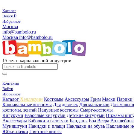
Каталог
0
Поиск
Избранное
Москва
info@bambolo.ru
Москва
info@bambolo.ru
15 лет в карнавальной индустрии
Контакты
Войти
Избранное
Каталог
Хэлллоуин
Костюмы
Аксессуары
Грим
Маски
Парики
Карнавальные костюмы
Для девочек
Для мальчиков
Для малыш
костюмы, зентай
Надувные костюмы
Смарт-костюмы
Кигуруми
Взрослые кигуруми
Детские кигуруми
Пижамы киг
Аксессуары
Бабочки и галстуки
Банданы
Боа
Веера
Волшебные
Мундштуки
Накидки и плащи
Накладки на обувь
Накладные н
Юбки-пачки
Цветные линзы