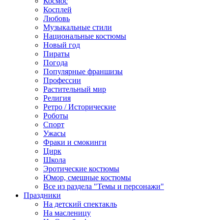
Космос
Косплей
Любовь
Музыкальные стили
Национальные костюмы
Новый год
Пираты
Погода
Популярные франшизы
Профессии
Растительный мир
Религия
Ретро / Исторические
Роботы
Спорт
Ужасы
Фраки и смокинги
Цирк
Школа
Эротические костюмы
Юмор, смешные костюмы
Все из раздела "Темы и персонажи"
Праздники
На детский спектакль
На масленицу