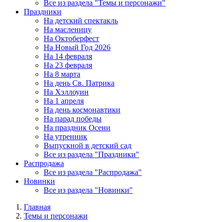
Все из раздела "Темы и персонажи"
Праздники
На детский спектакль
На масленицу
На Октоберфест
На Новый Год 2026
На 14 февраля
На 23 февраля
На 8 марта
На день Св. Патрика
На Хэллоуин
На 1 апреля
На день космонавтики
На парад победы
На праздник Осени
На утренник
Выпускной в детский сад
Все из раздела "Праздники"
Распродажа
Все из раздела "Распродажа"
Новинки
Все из раздела "Новинки"
Главная
Темы и персонажи