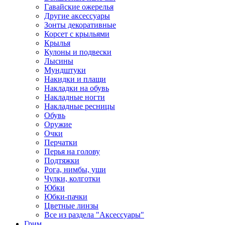
Гавайские ожерелья
Другие аксессуары
Зонты декоративные
Корсет с крыльями
Крылья
Кулоны и подвески
Лысины
Мундштуки
Накидки и плащи
Накладки на обувь
Накладные ногти
Накладные ресницы
Обувь
Оружие
Очки
Перчатки
Перья на голову
Подтяжки
Рога, нимбы, уши
Чулки, колготки
Юбки
Юбки-пачки
Цветные линзы
Все из раздела "Аксессуары"
Грим