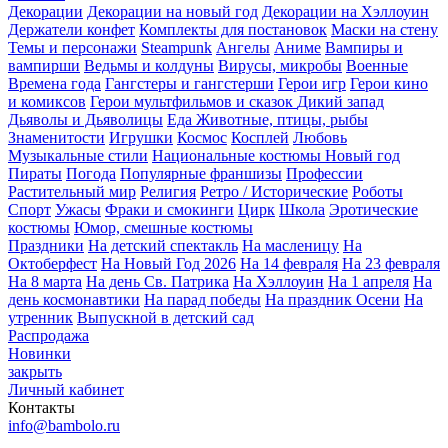
Декорации
Декорации на новый год
Декорации на Хэллоуин
Держатели конфет
Комплекты для постановок
Маски на стену
Темы и персонажи
Steampunk
Ангелы
Аниме
Вампиры и
вампирши
Ведьмы и колдуны
Вирусы, микробы
Военные
Времена года
Гангстеры и гангстерши
Герои игр
Герои кино
и комиксов
Герои мультфильмов и сказок
Дикий запад
Дьяволы и Дьяволицы
Еда
Животные, птицы, рыбы
Знаменитости
Игрушки
Космос
Косплей
Любовь
Музыкальные стили
Национальные костюмы
Новый год
Пираты
Погода
Популярные франшизы
Профессии
Растительный мир
Религия
Ретро / Исторические
Роботы
Спорт
Ужасы
Фраки и смокинги
Цирк
Школа
Эротические
костюмы
Юмор, смешные костюмы
Праздники
На детский спектакль
На масленицу
На
Октоберфест
На Новый Год 2026
На 14 февраля
На 23 февраля
На 8 марта
На день Св. Патрика
На Хэллоуин
На 1 апреля
На
день космонавтики
На парад победы
На праздник Осени
На
утренник
Выпускной в детский сад
Распродажа
Новинки
закрыть
Личный кабинет
Контакты
info@bambolo.ru