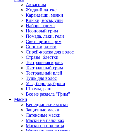
Аквагрим
Жидкий латекс
Карандаши, мелки
Клыки, носы, уши
Наборы грима
Неоновый грим
Помада, лаки, гели
Светящийся грим
Спонжи, кисти
Спрей-краска для волос
Стразы, блестки
Театральная кровь
Театральный грим
Театральный клей
Тушь для волос
Усы, бороды, брови
Шрамы, раны
Все из раздела "Грим"
Маски
Венецианские маски
Защитные маски
Латексные маски
Маски на палочках
Маски на пол лица
Металлические маски