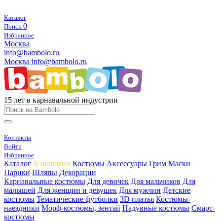
Каталог
0
Поиск
Избранное
Москва
info@bambolo.ru
Москва
info@bambolo.ru
15 лет в карнавальной индустрии
Контакты
Войти
Избранное
Каталог
Хэлллоуин
Костюмы
Аксессуары
Грим
Маски
Парики
Шляпы
Декорации
Карнавальные костюмы
Для девочек
Для мальчиков
Для
малышей
Для женщин и девушек
Для мужчин
Детские
костюмы
Тематические футболки
3D платья
Костюмы-
наездники
Морф-костюмы, зентай
Надувные костюмы
Смарт-
костюмы