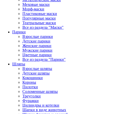
Меховые маски
Морф-маски
Пластиковые маски
Популярные маски
Театральные маски
Все из раздела "Маски"
Парики
Взрослые парики
Детские парики
Женские парики
Мужские парики
Цветные парики
Все из раздела "Парики"
Шляпы
Взрослые шляпы
Детские шляпы
Кокошники
Короны
Пилотки
Соломенные шляпы
Треуголки
Фуражки
Цилиндры и котелки
Шапки в виде животных