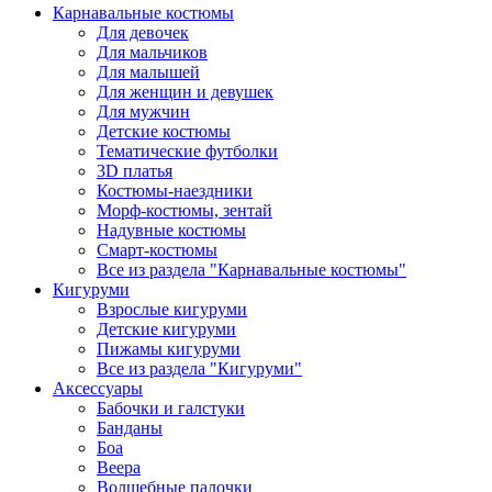
Карнавальные костюмы
Для девочек
Для мальчиков
Для малышей
Для женщин и девушек
Для мужчин
Детские костюмы
Тематические футболки
3D платья
Костюмы-наездники
Морф-костюмы, зентай
Надувные костюмы
Смарт-костюмы
Все из раздела "Карнавальные костюмы"
Кигуруми
Взрослые кигуруми
Детские кигуруми
Пижамы кигуруми
Все из раздела "Кигуруми"
Аксессуары
Бабочки и галстуки
Банданы
Боа
Веера
Волшебные палочки