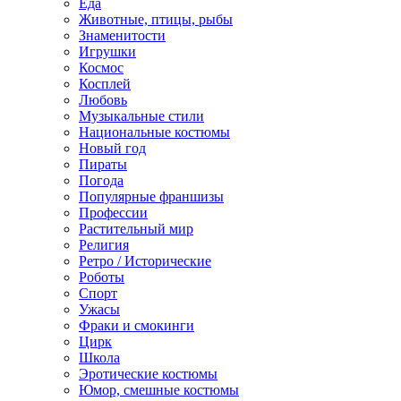
Еда
Животные, птицы, рыбы
Знаменитости
Игрушки
Космос
Косплей
Любовь
Музыкальные стили
Национальные костюмы
Новый год
Пираты
Погода
Популярные франшизы
Профессии
Растительный мир
Религия
Ретро / Исторические
Роботы
Спорт
Ужасы
Фраки и смокинги
Цирк
Школа
Эротические костюмы
Юмор, смешные костюмы