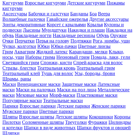
Кигуруми
Взрослые кигуруми
Детские кигуруми
Пижамы
кигуруми
Аксессуары
Бабочки и галстуки
Банданы
Боа
Веера
Волшебные палочки
Гавайские ожерелья
Другие аксессуары
Зонты декоративные
Корсет с крыльями
Крылья
Кулоны и
подвески
Лысины
Мундштуки
Накидки и плащи
Накладки на
обувь
Накладные ногти
Накладные ресницы
Обувь
Оружие
Очки
Перчатки
Перья на голову
Подтяжки
Рога, нимбы, уши
Чулки, колготки
Юбки
Юбки-пачки
Цветные линзы
Грим
Аквагрим
Жидкий латекс
Карандаши, мелки
Клыки,
носы, уши
Наборы грима
Неоновый грим
Помада, лаки, гели
Светящийся грим
Спонжи, кисти
Спрей-краска для волос
Стразы, блестки
Театральная кровь
Театральный грим
Театральный клей
Тушь для волос
Усы, бороды, брови
Шрамы, раны
Маски
Венецианские маски
Защитные маски
Латексные
маски
Маски на палочках
Маски на пол лица
Металлические
маски
Меховые маски
Морф-маски
Пластиковые маски
Популярные маски
Театральные маски
Парики
Взрослые парики
Детские парики
Женские парики
Мужские парики
Цветные парики
Шляпы
Взрослые шляпы
Детские шляпы
Кокошники
Короны
Пилотки
Соломенные шляпы
Треуголки
Фуражки
Цилиндры
и котелки
Шапки в виде животных
Шапки фруктов и овощей
Шляпки