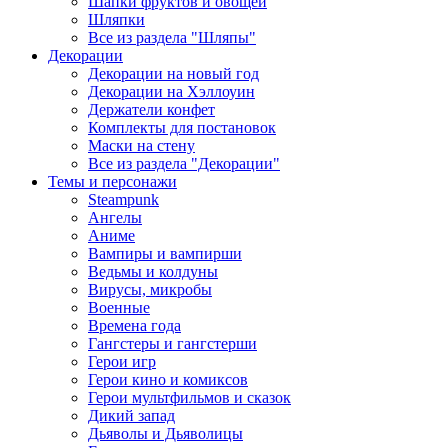
Шапки фруктов и овощей
Шляпки
Все из раздела "Шляпы"
Декорации
Декорации на новый год
Декорации на Хэллоуин
Держатели конфет
Комплекты для постановок
Маски на стену
Все из раздела "Декорации"
Темы и персонажи
Steampunk
Ангелы
Аниме
Вампиры и вампирши
Ведьмы и колдуны
Вирусы, микробы
Военные
Времена года
Гангстеры и гангстерши
Герои игр
Герои кино и комиксов
Герои мультфильмов и сказок
Дикий запад
Дьяволы и Дьяволицы