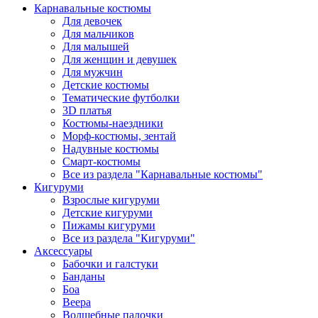
Карнавальные костюмы
Для девочек
Для мальчиков
Для малышей
Для женщин и девушек
Для мужчин
Детские костюмы
Тематические футболки
3D платья
Костюмы-наездники
Морф-костюмы, зентай
Надувные костюмы
Смарт-костюмы
Все из раздела "Карнавальные костюмы"
Кигуруми
Взрослые кигуруми
Детские кигуруми
Пижамы кигуруми
Все из раздела "Кигуруми"
Аксессуары
Бабочки и галстуки
Банданы
Боа
Веера
Волшебные палочки