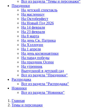
Все из раздела "Темы и персонажи"
Праздники
На детский спектакль
На масленицу
На Октоберфест
На Новый Год 2026
На 14 февраля
На 23 февраля
На 8 марта
На день Св. Патрика
На Хэллоуин
На 1 апреля
На день космонавтики
На парад победы
На праздник Осени
На утренник
Выпускной в детский сад
Все из раздела "Праздники"
Распродажа
Все из раздела "Распродажа"
Новинки
Все из раздела "Новинки"
Главная
Темы и персонажи