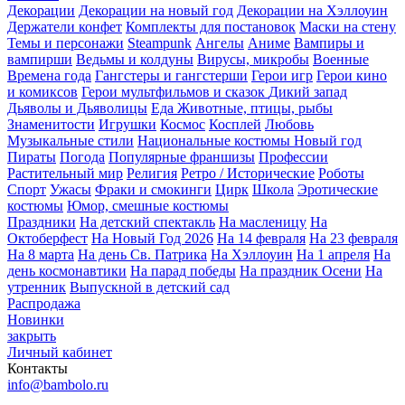
Декорации
Декорации на новый год
Декорации на Хэллоуин
Держатели конфет
Комплекты для постановок
Маски на стену
Темы и персонажи
Steampunk
Ангелы
Аниме
Вампиры и
вампирши
Ведьмы и колдуны
Вирусы, микробы
Военные
Времена года
Гангстеры и гангстерши
Герои игр
Герои кино
и комиксов
Герои мультфильмов и сказок
Дикий запад
Дьяволы и Дьяволицы
Еда
Животные, птицы, рыбы
Знаменитости
Игрушки
Космос
Косплей
Любовь
Музыкальные стили
Национальные костюмы
Новый год
Пираты
Погода
Популярные франшизы
Профессии
Растительный мир
Религия
Ретро / Исторические
Роботы
Спорт
Ужасы
Фраки и смокинги
Цирк
Школа
Эротические
костюмы
Юмор, смешные костюмы
Праздники
На детский спектакль
На масленицу
На
Октоберфест
На Новый Год 2026
На 14 февраля
На 23 февраля
На 8 марта
На день Св. Патрика
На Хэллоуин
На 1 апреля
На
день космонавтики
На парад победы
На праздник Осени
На
утренник
Выпускной в детский сад
Распродажа
Новинки
закрыть
Личный кабинет
Контакты
info@bambolo.ru