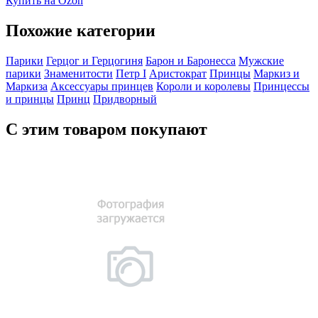
Купить на Ozon
Похожие категории
Парики
Герцог и Герцогиня
Барон и Баронесса
Мужские
парики
Знаменитости
Петр I
Аристократ
Принцы
Маркиз и
Маркиза
Аксессуары принцев
Короли и королевы
Принцессы
и принцы
Принц
Придворный
С этим товаром покупают