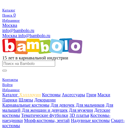
Каталог
0
Поиск
Избранное
Москва
info@bambolo.ru
Москва
info@bambolo.ru
15 лет в карнавальной индустрии
Контакты
Войти
Избранное
Каталог
Хэлллоуин
Костюмы
Аксессуары
Грим
Маски
Парики
Шляпы
Декорации
Карнавальные костюмы
Для девочек
Для мальчиков
Для
малышей
Для женщин и девушек
Для мужчин
Детские
костюмы
Тематические футболки
3D платья
Костюмы-
наездники
Морф-костюмы, зентай
Надувные костюмы
Смарт-
костюмы