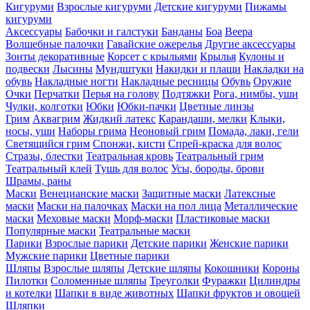
Кигуруми
Взрослые кигуруми
Детские кигуруми
Пижамы
кигуруми
Аксессуары
Бабочки и галстуки
Банданы
Боа
Веера
Волшебные палочки
Гавайские ожерелья
Другие аксессуары
Зонты декоративные
Корсет с крыльями
Крылья
Кулоны и
подвески
Лысины
Мундштуки
Накидки и плащи
Накладки на
обувь
Накладные ногти
Накладные ресницы
Обувь
Оружие
Очки
Перчатки
Перья на голову
Подтяжки
Рога, нимбы, уши
Чулки, колготки
Юбки
Юбки-пачки
Цветные линзы
Грим
Аквагрим
Жидкий латекс
Карандаши, мелки
Клыки,
носы, уши
Наборы грима
Неоновый грим
Помада, лаки, гели
Светящийся грим
Спонжи, кисти
Спрей-краска для волос
Стразы, блестки
Театральная кровь
Театральный грим
Театральный клей
Тушь для волос
Усы, бороды, брови
Шрамы, раны
Маски
Венецианские маски
Защитные маски
Латексные
маски
Маски на палочках
Маски на пол лица
Металлические
маски
Меховые маски
Морф-маски
Пластиковые маски
Популярные маски
Театральные маски
Парики
Взрослые парики
Детские парики
Женские парики
Мужские парики
Цветные парики
Шляпы
Взрослые шляпы
Детские шляпы
Кокошники
Короны
Пилотки
Соломенные шляпы
Треуголки
Фуражки
Цилиндры
и котелки
Шапки в виде животных
Шапки фруктов и овощей
Шляпки