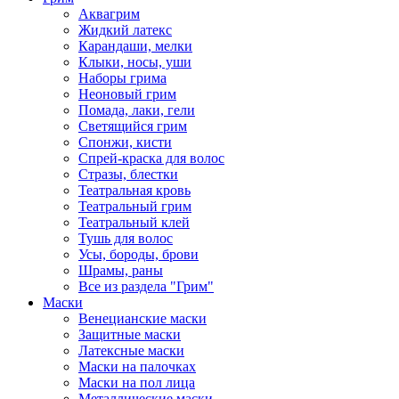
Аквагрим
Жидкий латекс
Карандаши, мелки
Клыки, носы, уши
Наборы грима
Неоновый грим
Помада, лаки, гели
Светящийся грим
Спонжи, кисти
Спрей-краска для волос
Стразы, блестки
Театральная кровь
Театральный грим
Театральный клей
Тушь для волос
Усы, бороды, брови
Шрамы, раны
Все из раздела "Грим"
Маски
Венецианские маски
Защитные маски
Латексные маски
Маски на палочках
Маски на пол лица
Металлические маски