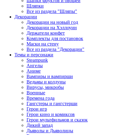
Шапки фруктов и овощей
Шляпки
Все из раздела "Шляпы"
Декорации
Декорации на новый год
Декорации на Хэллоуин
Держатели конфет
Комплекты для постановок
Маски на стену
Все из раздела "Декорации"
Темы и персонажи
Steampunk
Ангелы
Аниме
Вампиры и вампирши
Ведьмы и колдуны
Вирусы, микробы
Военные
Времена года
Гангстеры и гангстерши
Герои игр
Герои кино и комиксов
Герои мультфильмов и сказок
Дикий запад
Дьяволы и Дьяволицы