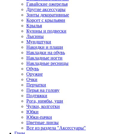
Гавайские ожерелья
Другие аксессуары
Зонты декоративные
Корсет с крыльями
Крылья
Кулоны и подвески
Лысины
Мундштуки
Накидки и плащи
Накладки на обувь
Накладные ногти
Накладные ресницы
Обувь
Оружие
Очки
Перчатки
Перья на голову
Подтяжки
Рога, нимбы, уши
Чулки, колготки
Юбки
Юбки-пачки
Цветные линзы
Все из раздела "Аксессуары"
Грим