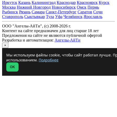
Иркутск
Казань
Калининград
Краснодар
Красноярск
Курск
Москва
Нижний Новгород
Новосибирск
Омск
Пермь
Рыбинск
Рязань
Самара
Санкт-Петербург
Саратов
Сочи
Ставрополь
Сыктывкар
Тула
Уфа
Челябинск
Ярославль
ООО "Ангелы-АйТи", (c) 2008-2026 г.
Контент на сайте предназначен для лиц старше 18 лет
Предложения на сайте не являются публичной офертой
Разработка и автоматизация:
Ангелы-АйТи
×
Мы используем файлы cookie, чтобы сайт работал лучше. Пр
использованием.
Подробнее
OK