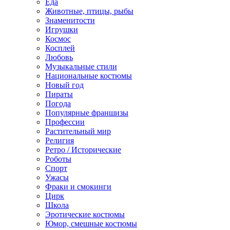
Еда
Животные, птицы, рыбы
Знаменитости
Игрушки
Космос
Косплей
Любовь
Музыкальные стили
Национальные костюмы
Новый год
Пираты
Погода
Популярные франшизы
Профессии
Растительный мир
Религия
Ретро / Исторические
Роботы
Спорт
Ужасы
Фраки и смокинги
Цирк
Школа
Эротические костюмы
Юмор, смешные костюмы