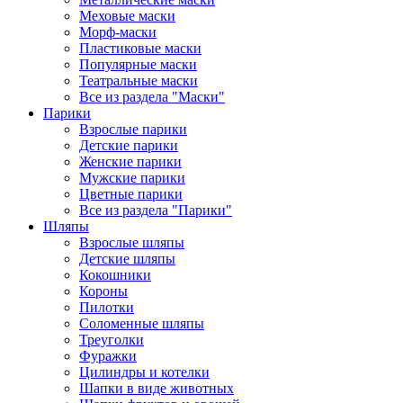
Меховые маски
Морф-маски
Пластиковые маски
Популярные маски
Театральные маски
Все из раздела "Маски"
Парики
Взрослые парики
Детские парики
Женские парики
Мужские парики
Цветные парики
Все из раздела "Парики"
Шляпы
Взрослые шляпы
Детские шляпы
Кокошники
Короны
Пилотки
Соломенные шляпы
Треуголки
Фуражки
Цилиндры и котелки
Шапки в виде животных