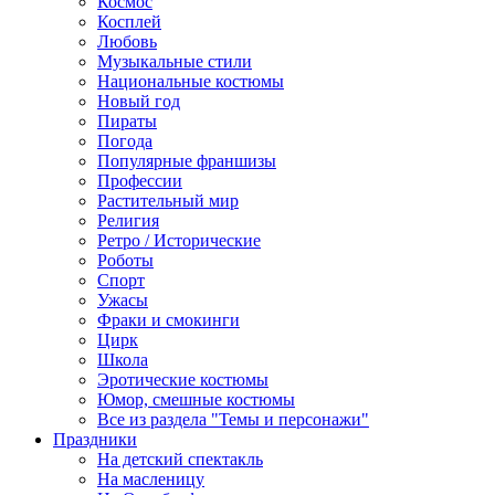
Космос
Косплей
Любовь
Музыкальные стили
Национальные костюмы
Новый год
Пираты
Погода
Популярные франшизы
Профессии
Растительный мир
Религия
Ретро / Исторические
Роботы
Спорт
Ужасы
Фраки и смокинги
Цирк
Школа
Эротические костюмы
Юмор, смешные костюмы
Все из раздела "Темы и персонажи"
Праздники
На детский спектакль
На масленицу