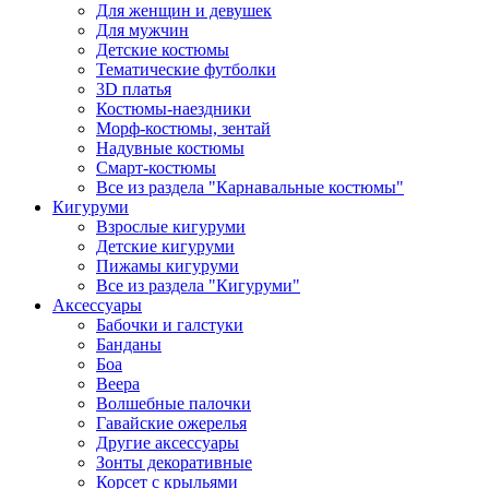
Для женщин и девушек
Для мужчин
Детские костюмы
Тематические футболки
3D платья
Костюмы-наездники
Морф-костюмы, зентай
Надувные костюмы
Смарт-костюмы
Все из раздела "Карнавальные костюмы"
Кигуруми
Взрослые кигуруми
Детские кигуруми
Пижамы кигуруми
Все из раздела "Кигуруми"
Аксессуары
Бабочки и галстуки
Банданы
Боа
Веера
Волшебные палочки
Гавайские ожерелья
Другие аксессуары
Зонты декоративные
Корсет с крыльями