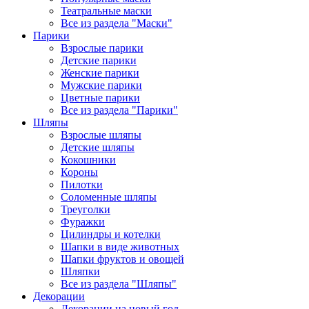
Театральные маски
Все из раздела "Маски"
Парики
Взрослые парики
Детские парики
Женские парики
Мужские парики
Цветные парики
Все из раздела "Парики"
Шляпы
Взрослые шляпы
Детские шляпы
Кокошники
Короны
Пилотки
Соломенные шляпы
Треуголки
Фуражки
Цилиндры и котелки
Шапки в виде животных
Шапки фруктов и овощей
Шляпки
Все из раздела "Шляпы"
Декорации
Декорации на новый год