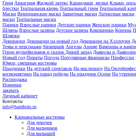
Грим
Аквагрим
Жидкий латекс
Карандаши, мелки
Клыки, нос
блестки
Театральная кровь
Театральный грим
Театральный кле
Маски
Венецианские маски
Защитные маски
Латексные маски
маски
Театральные маски
Парики
Взрослые парики
Детские парики
Женские парики
Муж
Шляпы
Взрослые шляпы
Детские шляпы
Кокошники
Короны
П
Шляпки
Декорации
Декорации на новый год
Декорации на Хэллоуин
Д
Темы и персонажи
Steampunk
Ангелы
Аниме
Вампиры и вамп
Герои мультфильмов и сказок
Дикий запад
Дьяволы и Дьяволи
Новый год
Пираты
Погода
Популярные франшизы
Профессии
Юмор, смешные костюмы
Праздники
На детский спектакль
На масленицу
На Октоберфес
космонавтики
На парад победы
На праздник Осени
На утренн
Распродажа
Новинки
закрыть
Личный кабинет
Контакты
info@bambolo.ru
Карнавальные костюмы
Для девочек
Для мальчиков
Для малышей