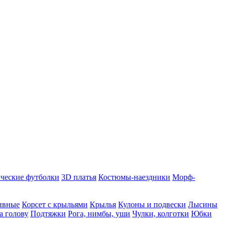
ческие футболки
3D платья
Костюмы-наездники
Морф-
ивные
Корсет с крыльями
Крылья
Кулоны и подвески
Лысины
а голову
Подтяжки
Рога, нимбы, уши
Чулки, колготки
Юбки