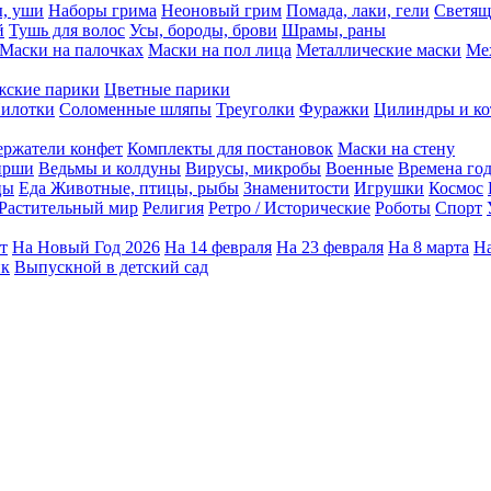
ы, уши
Наборы грима
Неоновый грим
Помада, лаки, гели
Светящ
й
Тушь для волос
Усы, бороды, брови
Шрамы, раны
Маски на палочках
Маски на пол лица
Металлические маски
Ме
ские парики
Цветные парики
илотки
Соломенные шляпы
Треуголки
Фуражки
Цилиндры и ко
ержатели конфет
Комплекты для постановок
Маски на стену
ирши
Ведьмы и колдуны
Вирусы, микробы
Военные
Времена го
цы
Еда
Животные, птицы, рыбы
Знаменитости
Игрушки
Космос
Растительный мир
Религия
Ретро / Исторические
Роботы
Спорт
т
На Новый Год 2026
На 14 февраля
На 23 февраля
На 8 марта
На
ик
Выпускной в детский сад