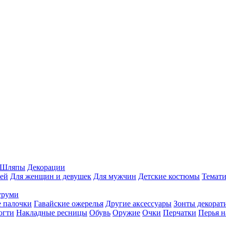
Шляпы
Декорации
ей
Для женщин и девушек
Для мужчин
Детские костюмы
Темати
уруми
 палочки
Гавайские ожерелья
Другие аксессуары
Зонты декорат
огти
Накладные ресницы
Обувь
Оружие
Очки
Перчатки
Перья н