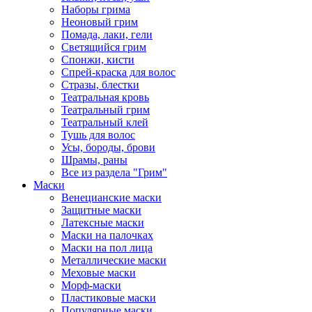
Наборы грима
Неоновый грим
Помада, лаки, гели
Светящийся грим
Спонжи, кисти
Спрей-краска для волос
Стразы, блестки
Театральная кровь
Театральный грим
Театральный клей
Тушь для волос
Усы, бороды, брови
Шрамы, раны
Все из раздела "Грим"
Маски
Венецианские маски
Защитные маски
Латексные маски
Маски на палочках
Маски на пол лица
Металлические маски
Меховые маски
Морф-маски
Пластиковые маски
Популярные маски