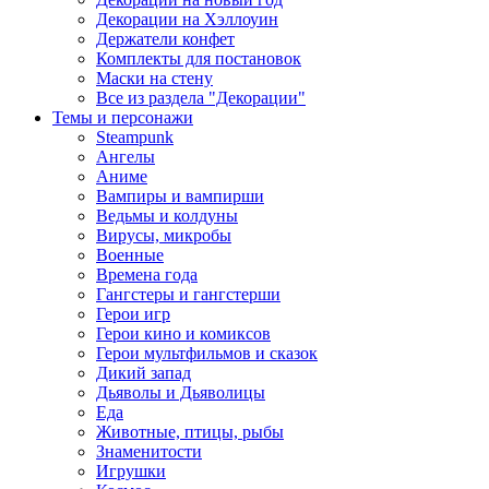
Декорации на Хэллоуин
Держатели конфет
Комплекты для постановок
Маски на стену
Все из раздела "Декорации"
Темы и персонажи
Steampunk
Ангелы
Аниме
Вампиры и вампирши
Ведьмы и колдуны
Вирусы, микробы
Военные
Времена года
Гангстеры и гангстерши
Герои игр
Герои кино и комиксов
Герои мультфильмов и сказок
Дикий запад
Дьяволы и Дьяволицы
Еда
Животные, птицы, рыбы
Знаменитости
Игрушки