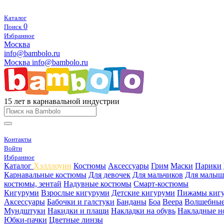
Каталог
0
Поиск
Избранное
Москва
info@bambolo.ru
Москва
info@bambolo.ru
15 лет в карнавальной индустрии
Контакты
Войти
Избранное
Каталог
Хэлллоуин
Костюмы
Аксессуары
Грим
Маски
Парики
Карнавальные костюмы
Для девочек
Для мальчиков
Для малыш
костюмы, зентай
Надувные костюмы
Смарт-костюмы
Кигуруми
Взрослые кигуруми
Детские кигуруми
Пижамы киг
Аксессуары
Бабочки и галстуки
Банданы
Боа
Веера
Волшебные
Мундштуки
Накидки и плащи
Накладки на обувь
Накладные н
Юбки-пачки
Цветные линзы