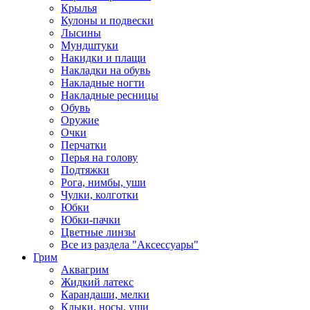
Крылья
Кулоны и подвески
Лысины
Мундштуки
Накидки и плащи
Накладки на обувь
Накладные ногти
Накладные ресницы
Обувь
Оружие
Очки
Перчатки
Перья на голову
Подтяжки
Рога, нимбы, уши
Чулки, колготки
Юбки
Юбки-пачки
Цветные линзы
Все из раздела "Аксессуары"
Грим
Аквагрим
Жидкий латекс
Карандаши, мелки
Клыки, носы, уши