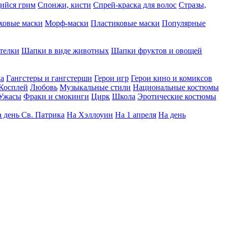
ийся грим
Спонжи, кисти
Спрей-краска для волос
Стразы,
ховые маски
Морф-маски
Пластиковые маски
Популярные
телки
Шапки в виде животных
Шапки фруктов и овощей
да
Гангстеры и гангстерши
Герои игр
Герои кино и комиксов
Косплей
Любовь
Музыкальные стили
Национальные костюмы
Ужасы
Фраки и смокинги
Цирк
Школа
Эротические костюмы
 день Св. Патрика
На Хэллоуин
На 1 апреля
На день