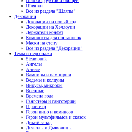
Шапки фруктов и овощей
Шляпки
Все из раздела "Шляпы"
Декорации
Декорации на новый год
Декорации на Хэллоуин
Держатели конфет
Комплекты для постановок
Маски на стену
Все из раздела "Декорации"
Темы и персонажи
Steampunk
Ангелы
Аниме
Вампиры и вампирши
Ведьмы и колдуны
Вирусы, микробы
Военные
Времена года
Гангстеры и гангстерши
Герои игр
Герои кино и комиксов
Герои мультфильмов и сказок
Дикий запад
Дьяволы и Дьяволицы