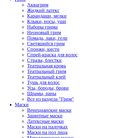
Аквагрим
Жидкий латекс
Карандаши, мелки
Клыки, носы, уши
Наборы грима
Неоновый грим
Помада, лаки, гели
Светящийся грим
Спонжи, кисти
Спрей-краска для волос
Стразы, блестки
Театральная кровь
Театральный грим
Театральный клей
Тушь для волос
Усы, бороды, брови
Шрамы, раны
Все из раздела "Грим"
Маски
Венецианские маски
Защитные маски
Латексные маски
Маски на палочках
Маски на пол лица
Металлические маски