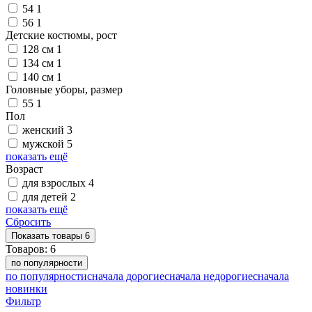
54
1
56
1
Детские костюмы, рост
128 см
1
134 см
1
140 см
1
Головные уборы, размер
55
1
Пол
женский
3
мужской
5
показать ещё
Возраст
для взрослых
4
для детей
2
показать ещё
Сбросить
Показать
товары
6
Товаров:
6
по популярности
по популярности
сначала дорогие
сначала недорогие
сначала
новинки
Фильтр