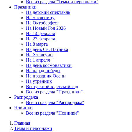
Все из раздела "Темы и персонажи"
Праздники
На детский спектакль
На масленицу
На Октоберфест
На Новый Год 2026
На 14 февраля
На 23 февраля
На 8 марта
На день Св. Патрика
На Хэллоуин
На 1 апреля
На день космонавтики
На парад победы
На праздник Осени
На утренник
Выпускной в детский сад
Все из раздела "Праздники"
Распродажа
Все из раздела "Распродажа"
Новинки
Все из раздела "Новинки"
Главная
Темы и персонажи