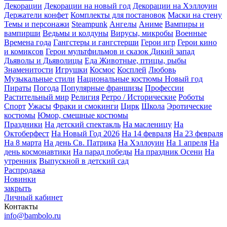
Декорации
Декорации на новый год
Декорации на Хэллоуин
Держатели конфет
Комплекты для постановок
Маски на стену
Темы и персонажи
Steampunk
Ангелы
Аниме
Вампиры и
вампирши
Ведьмы и колдуны
Вирусы, микробы
Военные
Времена года
Гангстеры и гангстерши
Герои игр
Герои кино
и комиксов
Герои мультфильмов и сказок
Дикий запад
Дьяволы и Дьяволицы
Еда
Животные, птицы, рыбы
Знаменитости
Игрушки
Космос
Косплей
Любовь
Музыкальные стили
Национальные костюмы
Новый год
Пираты
Погода
Популярные франшизы
Профессии
Растительный мир
Религия
Ретро / Исторические
Роботы
Спорт
Ужасы
Фраки и смокинги
Цирк
Школа
Эротические
костюмы
Юмор, смешные костюмы
Праздники
На детский спектакль
На масленицу
На
Октоберфест
На Новый Год 2026
На 14 февраля
На 23 февраля
На 8 марта
На день Св. Патрика
На Хэллоуин
На 1 апреля
На
день космонавтики
На парад победы
На праздник Осени
На
утренник
Выпускной в детский сад
Распродажа
Новинки
закрыть
Личный кабинет
Контакты
info@bambolo.ru