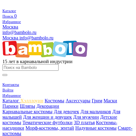
Каталог
0
Поиск
Избранное
Москва
info@bambolo.ru
Москва
info@bambolo.ru
15 лет в карнавальной индустрии
Контакты
Войти
Избранное
Каталог
Хэлллоуин
Костюмы
Аксессуары
Грим
Маски
Парики
Шляпы
Декорации
Карнавальные костюмы
Для девочек
Для мальчиков
Для
малышей
Для женщин и девушек
Для мужчин
Детские
костюмы
Тематические футболки
3D платья
Костюмы-
наездники
Морф-костюмы, зентай
Надувные костюмы
Смарт-
костюмы