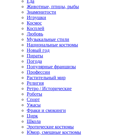
Еда
Животные, птицы, рыбы
Знаменитости
Игрушки
Космос
Косплей
Любовь
Музыкальные стили
Национальные костюмы
Новый год
Пираты
Погода
Популярные франшизы
Профессии
Растительный мир
Религия
Ретро / Исторические
Роботы
Спорт
Ужасы
Фраки и смокинги
Цирк
Школа
Эротические костюмы
Юмор, смешные костюмы