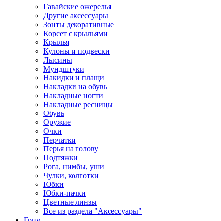
Гавайские ожерелья
Другие аксессуары
Зонты декоративные
Корсет с крыльями
Крылья
Кулоны и подвески
Лысины
Мундштуки
Накидки и плащи
Накладки на обувь
Накладные ногти
Накладные ресницы
Обувь
Оружие
Очки
Перчатки
Перья на голову
Подтяжки
Рога, нимбы, уши
Чулки, колготки
Юбки
Юбки-пачки
Цветные линзы
Все из раздела "Аксессуары"
Грим