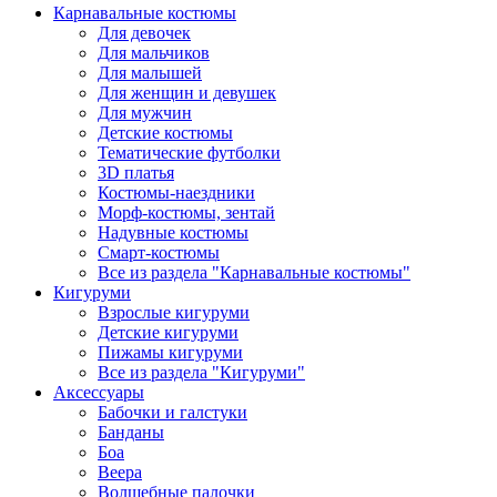
Карнавальные костюмы
Для девочек
Для мальчиков
Для малышей
Для женщин и девушек
Для мужчин
Детские костюмы
Тематические футболки
3D платья
Костюмы-наездники
Морф-костюмы, зентай
Надувные костюмы
Смарт-костюмы
Все из раздела "Карнавальные костюмы"
Кигуруми
Взрослые кигуруми
Детские кигуруми
Пижамы кигуруми
Все из раздела "Кигуруми"
Аксессуары
Бабочки и галстуки
Банданы
Боа
Веера
Волшебные палочки