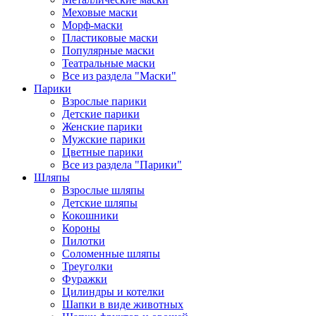
Меховые маски
Морф-маски
Пластиковые маски
Популярные маски
Театральные маски
Все из раздела "Маски"
Парики
Взрослые парики
Детские парики
Женские парики
Мужские парики
Цветные парики
Все из раздела "Парики"
Шляпы
Взрослые шляпы
Детские шляпы
Кокошники
Короны
Пилотки
Соломенные шляпы
Треуголки
Фуражки
Цилиндры и котелки
Шапки в виде животных