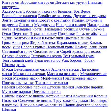
Кигуруми
Взрослые кигуруми
Детские кигуруми
Пижамы
кигуруми
Аксессуары
Бабочки и галстуки
Банданы
Боа
Веера
Волшебные палочки
Гавайские ожерелья
Другие аксессуары
Зонты декоративные
Корсет с крыльями
Крылья
Кулоны и
подвески
Лысины
Мундштуки
Накидки и плащи
Накладки на
обувь
Накладные ногти
Накладные ресницы
Обувь
Оружие
Очки
Перчатки
Перья на голову
Подтяжки
Рога, нимбы, уши
Чулки, колготки
Юбки
Юбки-пачки
Цветные линзы
Грим
Аквагрим
Жидкий латекс
Карандаши, мелки
Клыки,
носы, уши
Наборы грима
Неоновый грим
Помада, лаки, гели
Светящийся грим
Спонжи, кисти
Спрей-краска для волос
Стразы, блестки
Театральная кровь
Театральный грим
Театральный клей
Тушь для волос
Усы, бороды, брови
Шрамы, раны
Маски
Венецианские маски
Защитные маски
Латексные
маски
Маски на палочках
Маски на пол лица
Металлические
маски
Меховые маски
Морф-маски
Пластиковые маски
Популярные маски
Театральные маски
Парики
Взрослые парики
Детские парики
Женские парики
Мужские парики
Цветные парики
Шляпы
Взрослые шляпы
Детские шляпы
Кокошники
Короны
Пилотки
Соломенные шляпы
Треуголки
Фуражки
Цилиндры
и котелки
Шапки в виде животных
Шапки фруктов и овощей
Шляпки