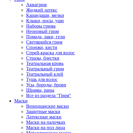
Аквагрим
Жидкий латекс
Карандаши, мелки
Клыки, носы, уши
Наборы грима
Неоновый грим
Помада, лаки, гели
Светящийся грим
Спонжи, кисти
Спрей-краска для волос
Стразы, блестки
Театральная кровь
Театральный грим
Театральный клей
Тушь для волос
Усы, бороды, брови
Шрамы, раны
Все из раздела "Грим"
Маски
Венецианские маски
Защитные маски
Латексные маски
Маски на палочках
Маски на пол лица
Металлические маски