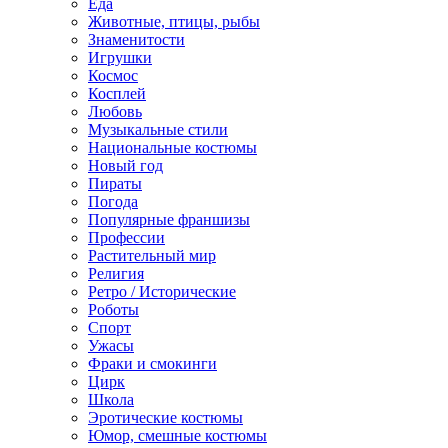
Еда
Животные, птицы, рыбы
Знаменитости
Игрушки
Космос
Косплей
Любовь
Музыкальные стили
Национальные костюмы
Новый год
Пираты
Погода
Популярные франшизы
Профессии
Растительный мир
Религия
Ретро / Исторические
Роботы
Спорт
Ужасы
Фраки и смокинги
Цирк
Школа
Эротические костюмы
Юмор, смешные костюмы