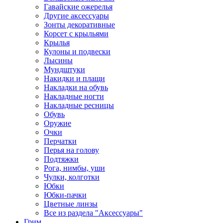
Гавайские ожерелья
Другие аксессуары
Зонты декоративные
Корсет с крыльями
Крылья
Кулоны и подвески
Лысины
Мундштуки
Накидки и плащи
Накладки на обувь
Накладные ногти
Накладные ресницы
Обувь
Оружие
Очки
Перчатки
Перья на голову
Подтяжки
Рога, нимбы, уши
Чулки, колготки
Юбки
Юбки-пачки
Цветные линзы
Все из раздела "Аксессуары"
Грим