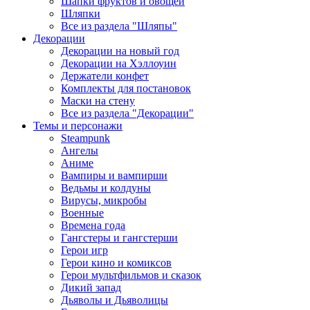
Шапки фруктов и овощей
Шляпки
Все из раздела "Шляпы"
Декорации
Декорации на новый год
Декорации на Хэллоуин
Держатели конфет
Комплекты для постановок
Маски на стену
Все из раздела "Декорации"
Темы и персонажи
Steampunk
Ангелы
Аниме
Вампиры и вампирши
Ведьмы и колдуны
Вирусы, микробы
Военные
Времена года
Гангстеры и гангстерши
Герои игр
Герои кино и комиксов
Герои мультфильмов и сказок
Дикий запад
Дьяволы и Дьяволицы