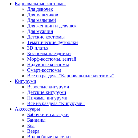
Карнавальные костюмы
Для девочек
Для мальчиков
Для малышей
Для женщин и девушек
Для мужчин
Детские костюмы
Тематические футболки
3D платья
Костюмы-наездники
Морф-костюмы, зентай
Надувные костюмы
Смарт-костюмы
Все из раздела "Карнавальные костюмы"
Кигуруми
Взрослые кигуруми
Детские кигуруми
Пижамы кигуруми
Все из раздела "Кигуруми"
Аксессуары
Бабочки и галстуки
Банданы
Боа
Веера
Волшебные палочки