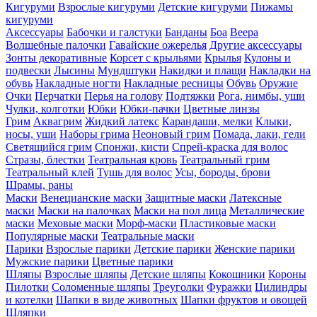
Кигуруми
Взрослые кигуруми
Детские кигуруми
Пижамы
кигуруми
Аксессуары
Бабочки и галстуки
Банданы
Боа
Веера
Волшебные палочки
Гавайские ожерелья
Другие аксессуары
Зонты декоративные
Корсет с крыльями
Крылья
Кулоны и
подвески
Лысины
Мундштуки
Накидки и плащи
Накладки на
обувь
Накладные ногти
Накладные ресницы
Обувь
Оружие
Очки
Перчатки
Перья на голову
Подтяжки
Рога, нимбы, уши
Чулки, колготки
Юбки
Юбки-пачки
Цветные линзы
Грим
Аквагрим
Жидкий латекс
Карандаши, мелки
Клыки,
носы, уши
Наборы грима
Неоновый грим
Помада, лаки, гели
Светящийся грим
Спонжи, кисти
Спрей-краска для волос
Стразы, блестки
Театральная кровь
Театральный грим
Театральный клей
Тушь для волос
Усы, бороды, брови
Шрамы, раны
Маски
Венецианские маски
Защитные маски
Латексные
маски
Маски на палочках
Маски на пол лица
Металлические
маски
Меховые маски
Морф-маски
Пластиковые маски
Популярные маски
Театральные маски
Парики
Взрослые парики
Детские парики
Женские парики
Мужские парики
Цветные парики
Шляпы
Взрослые шляпы
Детские шляпы
Кокошники
Короны
Пилотки
Соломенные шляпы
Треуголки
Фуражки
Цилиндры
и котелки
Шапки в виде животных
Шапки фруктов и овощей
Шляпки