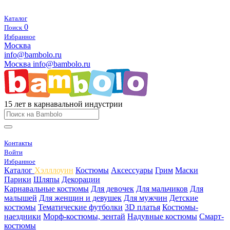
Каталог
0
Поиск
Избранное
Москва
info@bambolo.ru
Москва
info@bambolo.ru
15 лет в карнавальной индустрии
Контакты
Войти
Избранное
Каталог
Хэлллоуин
Костюмы
Аксессуары
Грим
Маски
Парики
Шляпы
Декорации
Карнавальные костюмы
Для девочек
Для мальчиков
Для
малышей
Для женщин и девушек
Для мужчин
Детские
костюмы
Тематические футболки
3D платья
Костюмы-
наездники
Морф-костюмы, зентай
Надувные костюмы
Смарт-
костюмы