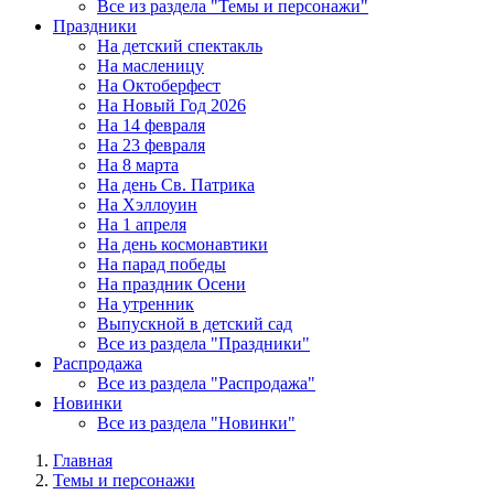
Все из раздела "Темы и персонажи"
Праздники
На детский спектакль
На масленицу
На Октоберфест
На Новый Год 2026
На 14 февраля
На 23 февраля
На 8 марта
На день Св. Патрика
На Хэллоуин
На 1 апреля
На день космонавтики
На парад победы
На праздник Осени
На утренник
Выпускной в детский сад
Все из раздела "Праздники"
Распродажа
Все из раздела "Распродажа"
Новинки
Все из раздела "Новинки"
Главная
Темы и персонажи