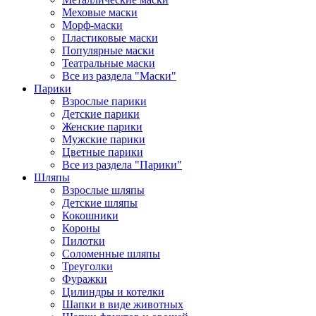
Меховые маски
Морф-маски
Пластиковые маски
Популярные маски
Театральные маски
Все из раздела "Маски"
Парики
Взрослые парики
Детские парики
Женские парики
Мужские парики
Цветные парики
Все из раздела "Парики"
Шляпы
Взрослые шляпы
Детские шляпы
Кокошники
Короны
Пилотки
Соломенные шляпы
Треуголки
Фуражки
Цилиндры и котелки
Шапки в виде животных