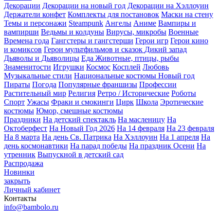
Декорации
Декорации на новый год
Декорации на Хэллоуин
Держатели конфет
Комплекты для постановок
Маски на стену
Темы и персонажи
Steampunk
Ангелы
Аниме
Вампиры и
вампирши
Ведьмы и колдуны
Вирусы, микробы
Военные
Времена года
Гангстеры и гангстерши
Герои игр
Герои кино
и комиксов
Герои мультфильмов и сказок
Дикий запад
Дьяволы и Дьяволицы
Еда
Животные, птицы, рыбы
Знаменитости
Игрушки
Космос
Косплей
Любовь
Музыкальные стили
Национальные костюмы
Новый год
Пираты
Погода
Популярные франшизы
Профессии
Растительный мир
Религия
Ретро / Исторические
Роботы
Спорт
Ужасы
Фраки и смокинги
Цирк
Школа
Эротические
костюмы
Юмор, смешные костюмы
Праздники
На детский спектакль
На масленицу
На
Октоберфест
На Новый Год 2026
На 14 февраля
На 23 февраля
На 8 марта
На день Св. Патрика
На Хэллоуин
На 1 апреля
На
день космонавтики
На парад победы
На праздник Осени
На
утренник
Выпускной в детский сад
Распродажа
Новинки
закрыть
Личный кабинет
Контакты
info@bambolo.ru