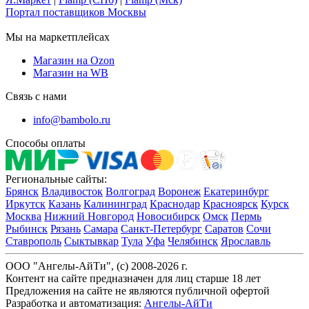
Портал поставщиков Москвы
Мы на маркетплейсах
Магазин на Ozon
Магазин на WB
Связь с нами
info@bambolo.ru
Способы оплаты
Региональные сайты:
Брянск
Владивосток
Волгоград
Воронеж
Екатеринбург
Иркутск
Казань
Калининград
Краснодар
Красноярск
Курск
Москва
Нижний Новгород
Новосибирск
Омск
Пермь
Рыбинск
Рязань
Самара
Санкт-Петербург
Саратов
Сочи
Ставрополь
Сыктывкар
Тула
Уфа
Челябинск
Ярославль
ООО "Ангелы-АйТи", (c) 2008-2026 г.
Контент на сайте предназначен для лиц старше 18 лет
Предложения на сайте не являются публичной офертой
Разработка и автоматизация:
Ангелы-АйТи