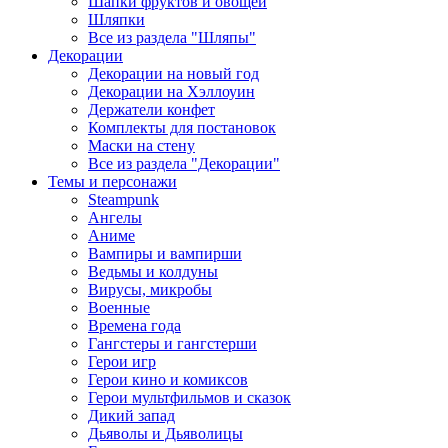
Шапки фруктов и овощей
Шляпки
Все из раздела "Шляпы"
Декорации
Декорации на новый год
Декорации на Хэллоуин
Держатели конфет
Комплекты для постановок
Маски на стену
Все из раздела "Декорации"
Темы и персонажи
Steampunk
Ангелы
Аниме
Вампиры и вампирши
Ведьмы и колдуны
Вирусы, микробы
Военные
Времена года
Гангстеры и гангстерши
Герои игр
Герои кино и комиксов
Герои мультфильмов и сказок
Дикий запад
Дьяволы и Дьяволицы