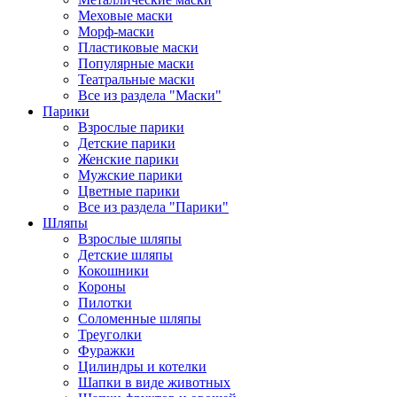
Меховые маски
Морф-маски
Пластиковые маски
Популярные маски
Театральные маски
Все из раздела "Маски"
Парики
Взрослые парики
Детские парики
Женские парики
Мужские парики
Цветные парики
Все из раздела "Парики"
Шляпы
Взрослые шляпы
Детские шляпы
Кокошники
Короны
Пилотки
Соломенные шляпы
Треуголки
Фуражки
Цилиндры и котелки
Шапки в виде животных