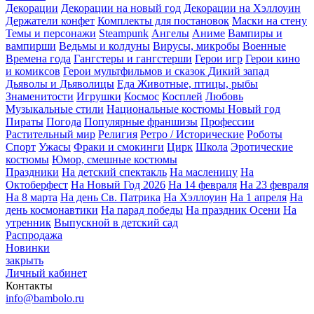
Декорации
Декорации на новый год
Декорации на Хэллоуин
Держатели конфет
Комплекты для постановок
Маски на стену
Темы и персонажи
Steampunk
Ангелы
Аниме
Вампиры и
вампирши
Ведьмы и колдуны
Вирусы, микробы
Военные
Времена года
Гангстеры и гангстерши
Герои игр
Герои кино
и комиксов
Герои мультфильмов и сказок
Дикий запад
Дьяволы и Дьяволицы
Еда
Животные, птицы, рыбы
Знаменитости
Игрушки
Космос
Косплей
Любовь
Музыкальные стили
Национальные костюмы
Новый год
Пираты
Погода
Популярные франшизы
Профессии
Растительный мир
Религия
Ретро / Исторические
Роботы
Спорт
Ужасы
Фраки и смокинги
Цирк
Школа
Эротические
костюмы
Юмор, смешные костюмы
Праздники
На детский спектакль
На масленицу
На
Октоберфест
На Новый Год 2026
На 14 февраля
На 23 февраля
На 8 марта
На день Св. Патрика
На Хэллоуин
На 1 апреля
На
день космонавтики
На парад победы
На праздник Осени
На
утренник
Выпускной в детский сад
Распродажа
Новинки
закрыть
Личный кабинет
Контакты
info@bambolo.ru