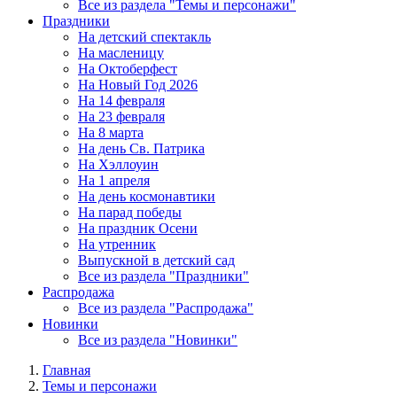
Все из раздела "Темы и персонажи"
Праздники
На детский спектакль
На масленицу
На Октоберфест
На Новый Год 2026
На 14 февраля
На 23 февраля
На 8 марта
На день Св. Патрика
На Хэллоуин
На 1 апреля
На день космонавтики
На парад победы
На праздник Осени
На утренник
Выпускной в детский сад
Все из раздела "Праздники"
Распродажа
Все из раздела "Распродажа"
Новинки
Все из раздела "Новинки"
Главная
Темы и персонажи