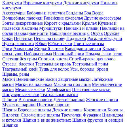
Кигуруми
Взрослые кигуруми
Детские кигуруми
Пижамы
кигуруми
Аксессуары
Бабочки и галстуки
Банданы
Боа
Веера
Волшебные палочки
Гавайские ожерелья
Другие аксессуары
Зонты декоративные
Корсет с крыльями
Крылья
Кулоны и
подвески
Лысины
Мундштуки
Накидки и плащи
Накладки на
обувь
Накладные ногти
Накладные ресницы
Обувь
Оружие
Очки
Перчатки
Перья на голову
Подтяжки
Рога, нимбы, уши
Чулки, колготки
Юбки
Юбки-пачки
Цветные линзы
Грим
Аквагрим
Жидкий латекс
Карандаши, мелки
Клыки,
носы, уши
Наборы грима
Неоновый грим
Помада, лаки, гели
Светящийся грим
Спонжи, кисти
Спрей-краска для волос
Стразы, блестки
Театральная кровь
Театральный грим
Театральный клей
Тушь для волос
Усы, бороды, брови
Шрамы, раны
Маски
Венецианские маски
Защитные маски
Латексные
маски
Маски на палочках
Маски на пол лица
Металлические
маски
Меховые маски
Морф-маски
Пластиковые маски
Популярные маски
Театральные маски
Парики
Взрослые парики
Детские парики
Женские парики
Мужские парики
Цветные парики
Шляпы
Взрослые шляпы
Детские шляпы
Кокошники
Короны
Пилотки
Соломенные шляпы
Треуголки
Фуражки
Цилиндры
и котелки
Шапки в виде животных
Шапки фруктов и овощей
Шляпки