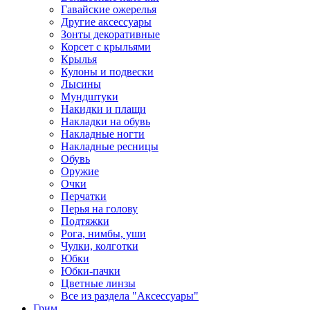
Гавайские ожерелья
Другие аксессуары
Зонты декоративные
Корсет с крыльями
Крылья
Кулоны и подвески
Лысины
Мундштуки
Накидки и плащи
Накладки на обувь
Накладные ногти
Накладные ресницы
Обувь
Оружие
Очки
Перчатки
Перья на голову
Подтяжки
Рога, нимбы, уши
Чулки, колготки
Юбки
Юбки-пачки
Цветные линзы
Все из раздела "Аксессуары"
Грим