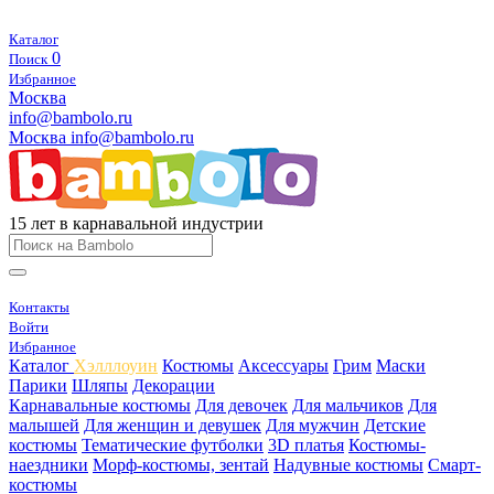
Каталог
0
Поиск
Избранное
Москва
info@bambolo.ru
Москва
info@bambolo.ru
15 лет в карнавальной индустрии
Контакты
Войти
Избранное
Каталог
Хэлллоуин
Костюмы
Аксессуары
Грим
Маски
Парики
Шляпы
Декорации
Карнавальные костюмы
Для девочек
Для мальчиков
Для
малышей
Для женщин и девушек
Для мужчин
Детские
костюмы
Тематические футболки
3D платья
Костюмы-
наездники
Морф-костюмы, зентай
Надувные костюмы
Смарт-
костюмы