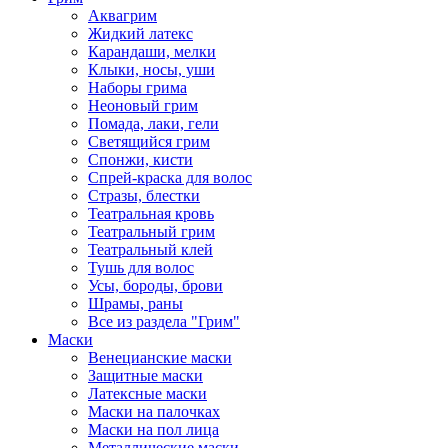
Аквагрим
Жидкий латекс
Карандаши, мелки
Клыки, носы, уши
Наборы грима
Неоновый грим
Помада, лаки, гели
Светящийся грим
Спонжи, кисти
Спрей-краска для волос
Стразы, блестки
Театральная кровь
Театральный грим
Театральный клей
Тушь для волос
Усы, бороды, брови
Шрамы, раны
Все из раздела "Грим"
Маски
Венецианские маски
Защитные маски
Латексные маски
Маски на палочках
Маски на пол лица
Металлические маски