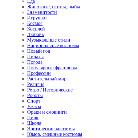
Еда
Животные, птицы, рыбы
Знаменитости
Игрушки
Космос
Косплей
Любовь
Музыкальные стили
Национальные костюмы
Новый год
Пираты
Погода
Популярные франшизы
Профессии
Растительный мир
Религия
Ретро / Исторические
Роботы
Спорт
Ужасы
Фраки и смокинги
Цирк
Школа
Эротические костюмы
Юмор, смешные костюмы