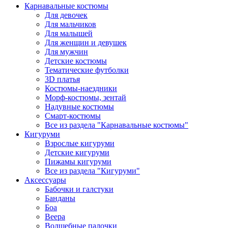
Карнавальные костюмы
Для девочек
Для мальчиков
Для малышей
Для женщин и девушек
Для мужчин
Детские костюмы
Тематические футболки
3D платья
Костюмы-наездники
Морф-костюмы, зентай
Надувные костюмы
Смарт-костюмы
Все из раздела "Карнавальные костюмы"
Кигуруми
Взрослые кигуруми
Детские кигуруми
Пижамы кигуруми
Все из раздела "Кигуруми"
Аксессуары
Бабочки и галстуки
Банданы
Боа
Веера
Волшебные палочки