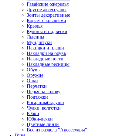
Гавайские ожерелья
Другие аксессуары
Зонты декоративные
Корсет с крыльями
Крылья
Кулоны и подвески
Лысины
Мундштуки
Накидки и плащи
Накладки на обувь
Накладные ногти
Накладные ресницы
Обувь
Оружие
Очки
Перчатки
Перья на голову
Подтяжки
Рога, нимбы, уши
Чулки, колготки
Юбки
Юбки-пачки
Цветные линзы
Все из раздела "Аксессуары"
Грим