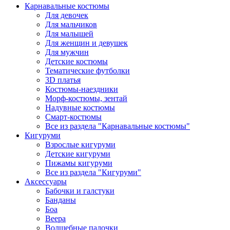
Карнавальные костюмы
Для девочек
Для мальчиков
Для малышей
Для женщин и девушек
Для мужчин
Детские костюмы
Тематические футболки
3D платья
Костюмы-наездники
Морф-костюмы, зентай
Надувные костюмы
Смарт-костюмы
Все из раздела "Карнавальные костюмы"
Кигуруми
Взрослые кигуруми
Детские кигуруми
Пижамы кигуруми
Все из раздела "Кигуруми"
Аксессуары
Бабочки и галстуки
Банданы
Боа
Веера
Волшебные палочки