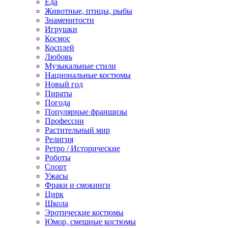
Еда
Животные, птицы, рыбы
Знаменитости
Игрушки
Космос
Косплей
Любовь
Музыкальные стили
Национальные костюмы
Новый год
Пираты
Погода
Популярные франшизы
Профессии
Растительный мир
Религия
Ретро / Исторические
Роботы
Спорт
Ужасы
Фраки и смокинги
Цирк
Школа
Эротические костюмы
Юмор, смешные костюмы