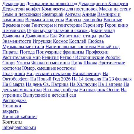
Декорации
Декорации на новый год
Декорации на Хэллоуин
Держатели конфет
Комплекты для постановок
Маски на стену
Темы и персонажи
Steampunk
Ангелы
Аниме
Вампиры и
вампирши
Ведьмы и колдуны
Вирусы, микробы
Военные
Времена года
Гангстеры и гангстерши
Герои игр
Герои кино
и комиксов
Герои мультфильмов и сказок
Дикий запад
Дьяволы и Дьяволицы
Еда
Животные, птицы, рыбы
Знаменитости
Игрушки
Космос
Косплей
Любовь
Музыкальные стили
Национальные костюмы
Новый год
Пираты
Погода
Популярные франшизы
Профессии
Растительный мир
Религия
Ретро / Исторические
Роботы
Спорт
Ужасы
Фраки и смокинги
Цирк
Школа
Эротические
костюмы
Юмор, смешные костюмы
Праздники
На детский спектакль
На масленицу
На
Октоберфест
На Новый Год 2026
На 14 февраля
На 23 февраля
На 8 марта
На день Св. Патрика
На Хэллоуин
На 1 апреля
На
день космонавтики
На парад победы
На праздник Осени
На
утренник
Выпускной в детский сад
Распродажа
Новинки
закрыть
Личный кабинет
Контакты
info@bambolo.ru