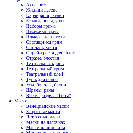
Аквагрим
Жидкий латекс
Карандаши, мелки
Клыки, носы, уши
Наборы грима
Неоновый грим
Помада, лаки, гели
Светящийся грим
Спонжи, кисти
Спрей-краска для волос
Стразы, блестки
Театральная кровь
Театральный грим
Театральный клей
Тушь для волос
Усы, бороды, брови
Шрамы, раны
Все из раздела "Грим"
Маски
Венецианские маски
Защитные маски
Латексные маски
Маски на палочках
Маски на пол лица
Металлические маски