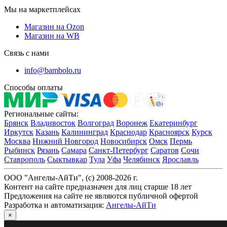
Мы на маркетплейсах
Магазин на Ozon
Магазин на WB
Связь с нами
info@bambolo.ru
Способы оплаты
Региональные сайты:
Брянск
Владивосток
Волгоград
Воронеж
Екатеринбург
Иркутск
Казань
Калининград
Краснодар
Красноярск
Курск
Москва
Нижний Новгород
Новосибирск
Омск
Пермь
Рыбинск
Рязань
Самара
Санкт-Петербург
Саратов
Сочи
Ставрополь
Сыктывкар
Тула
Уфа
Челябинск
Ярославль
ООО "Ангелы-АйТи", (c) 2008-2026 г.
Контент на сайте предназначен для лиц старше 18 лет
Предложения на сайте не являются публичной офертой
Разработка и автоматизация:
Ангелы-АйТи
×