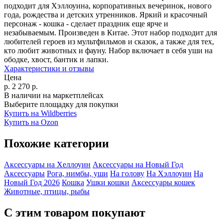
подходит для Хэллоуина, корпоративных вечеринок, нового
года, рождества и детских утренников. Яркий и красочный
персонаж - кошка - сделает праздник еще ярче и
незабываемым. Произведен в Китае. Этот набор подходит для
любителей героев из мультфильмов и сказок, а также для тех,
кто любит животных и фауну. Набор включает в себя уши на
ободке, хвост, бантик и лапки.
Характеристики и отзывы
Цена
р.
2 270
р.
В наличии на маркетплейсах
Выберите площадку для покупки
Купить на Wildberries
Купить на Ozon
Похожие категории
Аксессуары на Хеллоуин
Аксессуары на Новый Год
Аксессуары
Рога, нимбы, уши
На голову
На Хэллоуин
На
Новый Год 2026
Кошка
Ушки кошки
Аксессуары кошек
Животные, птицы, рыбы
С этим товаром покупают