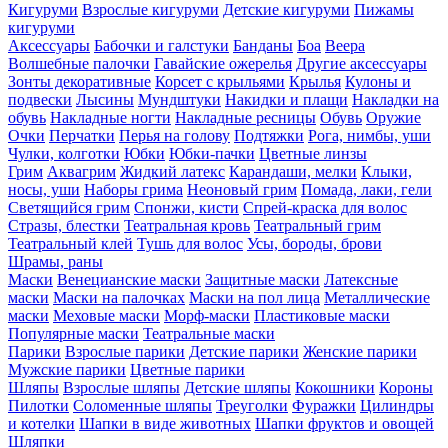
Кигуруми
Взрослые кигуруми
Детские кигуруми
Пижамы
кигуруми
Аксессуары
Бабочки и галстуки
Банданы
Боа
Веера
Волшебные палочки
Гавайские ожерелья
Другие аксессуары
Зонты декоративные
Корсет с крыльями
Крылья
Кулоны и
подвески
Лысины
Мундштуки
Накидки и плащи
Накладки на
обувь
Накладные ногти
Накладные ресницы
Обувь
Оружие
Очки
Перчатки
Перья на голову
Подтяжки
Рога, нимбы, уши
Чулки, колготки
Юбки
Юбки-пачки
Цветные линзы
Грим
Аквагрим
Жидкий латекс
Карандаши, мелки
Клыки,
носы, уши
Наборы грима
Неоновый грим
Помада, лаки, гели
Светящийся грим
Спонжи, кисти
Спрей-краска для волос
Стразы, блестки
Театральная кровь
Театральный грим
Театральный клей
Тушь для волос
Усы, бороды, брови
Шрамы, раны
Маски
Венецианские маски
Защитные маски
Латексные
маски
Маски на палочках
Маски на пол лица
Металлические
маски
Меховые маски
Морф-маски
Пластиковые маски
Популярные маски
Театральные маски
Парики
Взрослые парики
Детские парики
Женские парики
Мужские парики
Цветные парики
Шляпы
Взрослые шляпы
Детские шляпы
Кокошники
Короны
Пилотки
Соломенные шляпы
Треуголки
Фуражки
Цилиндры
и котелки
Шапки в виде животных
Шапки фруктов и овощей
Шляпки