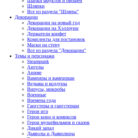
Шапки фруктов и овощей
Шляпки
Все из раздела "Шляпы"
Декорации
Декорации на новый год
Декорации на Хэллоуин
Держатели конфет
Комплекты для постановок
Маски на стену
Все из раздела "Декорации"
Темы и персонажи
Steampunk
Ангелы
Аниме
Вампиры и вампирши
Ведьмы и колдуны
Вирусы, микробы
Военные
Времена года
Гангстеры и гангстерши
Герои игр
Герои кино и комиксов
Герои мультфильмов и сказок
Дикий запад
Дьяволы и Дьяволицы