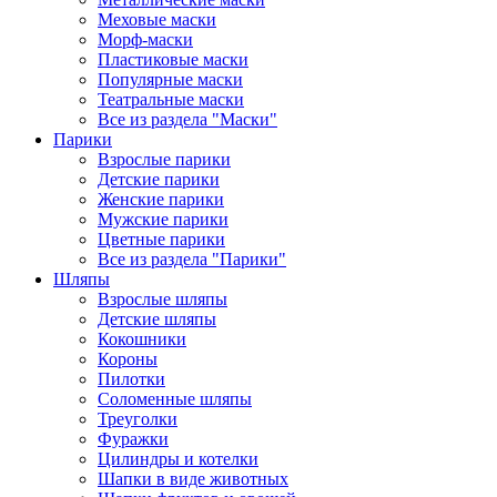
Меховые маски
Морф-маски
Пластиковые маски
Популярные маски
Театральные маски
Все из раздела "Маски"
Парики
Взрослые парики
Детские парики
Женские парики
Мужские парики
Цветные парики
Все из раздела "Парики"
Шляпы
Взрослые шляпы
Детские шляпы
Кокошники
Короны
Пилотки
Соломенные шляпы
Треуголки
Фуражки
Цилиндры и котелки
Шапки в виде животных