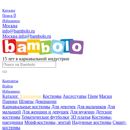
Каталог
0
Поиск
Избранное
Москва
info@bambolo.ru
Москва
info@bambolo.ru
15 лет в карнавальной индустрии
Контакты
Войти
Избранное
Каталог
Хэлллоуин
Костюмы
Аксессуары
Грим
Маски
Парики
Шляпы
Декорации
Карнавальные костюмы
Для девочек
Для мальчиков
Для
малышей
Для женщин и девушек
Для мужчин
Детские
костюмы
Тематические футболки
3D платья
Костюмы-
наездники
Морф-костюмы, зентай
Надувные костюмы
Смарт-
костюмы