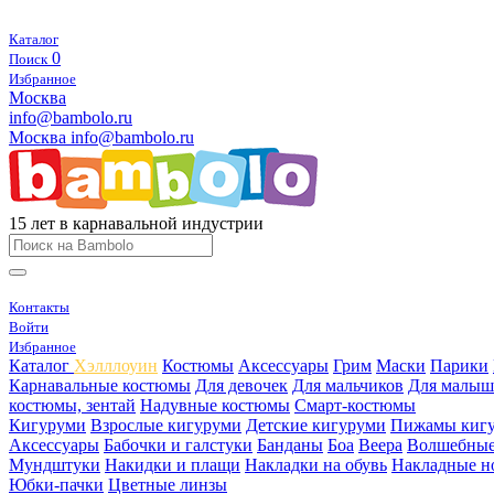
Каталог
0
Поиск
Избранное
Москва
info@bambolo.ru
Москва
info@bambolo.ru
15 лет в карнавальной индустрии
Контакты
Войти
Избранное
Каталог
Хэлллоуин
Костюмы
Аксессуары
Грим
Маски
Парики
Карнавальные костюмы
Для девочек
Для мальчиков
Для малыш
костюмы, зентай
Надувные костюмы
Смарт-костюмы
Кигуруми
Взрослые кигуруми
Детские кигуруми
Пижамы киг
Аксессуары
Бабочки и галстуки
Банданы
Боа
Веера
Волшебные
Мундштуки
Накидки и плащи
Накладки на обувь
Накладные н
Юбки-пачки
Цветные линзы