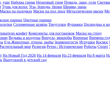
ы, уши
Наборы грима
Неоновый грим
Помада, лаки, гели
Светящ
й
Тушь для волос
Усы, бороды, брови
Шрамы, раны
Маски на палочках
Маски на пол лица
Металлические маски
Ме
ские парики
Цветные парики
илотки
Соломенные шляпы
Треуголки
Фуражки
Цилиндры и ко
ержатели конфет
Комплекты для постановок
Маски на стену
ирши
Ведьмы и колдуны
Вирусы, микробы
Военные
Времена го
цы
Еда
Животные, птицы, рыбы
Знаменитости
Игрушки
Космос
Растительный мир
Религия
Ретро / Исторические
Роботы
Спорт
т
На Новый Год 2026
На 14 февраля
На 23 февраля
На 8 марта
На
ик
Выпускной в детский сад