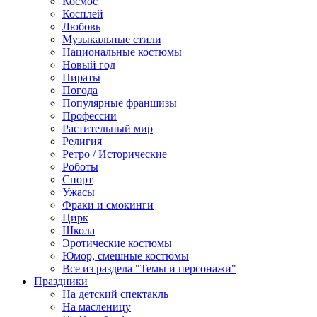
Космос
Косплей
Любовь
Музыкальные стили
Национальные костюмы
Новый год
Пираты
Погода
Популярные франшизы
Профессии
Растительный мир
Религия
Ретро / Исторические
Роботы
Спорт
Ужасы
Фраки и смокинги
Цирк
Школа
Эротические костюмы
Юмор, смешные костюмы
Все из раздела "Темы и персонажи"
Праздники
На детский спектакль
На масленицу