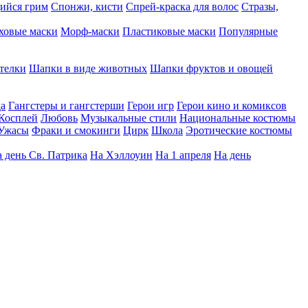
ийся грим
Спонжи, кисти
Спрей-краска для волос
Стразы,
ховые маски
Морф-маски
Пластиковые маски
Популярные
телки
Шапки в виде животных
Шапки фруктов и овощей
да
Гангстеры и гангстерши
Герои игр
Герои кино и комиксов
Косплей
Любовь
Музыкальные стили
Национальные костюмы
Ужасы
Фраки и смокинги
Цирк
Школа
Эротические костюмы
 день Св. Патрика
На Хэллоуин
На 1 апреля
На день