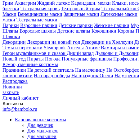
Грим
Аквагрим
Жидкий латекс
Карандаши, мелки
Клыки, нос
блестки
Театральная кровь
Театральный грим
Театральный кле
Маски
Венецианские маски
Защитные маски
Латексные маски
маски
Театральные маски
Парики
Взрослые парики
Детские парики
Женские парики
Муж
Шляпы
Взрослые шляпы
Детские шляпы
Кокошники
Короны
П
Шляпки
Декорации
Декорации на новый год
Декорации на Хэллоуин
Д
Темы и персонажи
Steampunk
Ангелы
Аниме
Вампиры и вамп
Герои мультфильмов и сказок
Дикий запад
Дьяволы и Дьяволи
Новый год
Пираты
Погода
Популярные франшизы
Профессии
Юмор, смешные костюмы
Праздники
На детский спектакль
На масленицу
На Октоберфес
космонавтики
На парад победы
На праздник Осени
На утренн
Распродажа
Новинки
закрыть
Личный кабинет
Контакты
info@bambolo.ru
Карнавальные костюмы
Для девочек
Для мальчиков
Для малышей