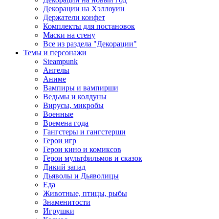
Декорации на Хэллоуин
Держатели конфет
Комплекты для постановок
Маски на стену
Все из раздела "Декорации"
Темы и персонажи
Steampunk
Ангелы
Аниме
Вампиры и вампирши
Ведьмы и колдуны
Вирусы, микробы
Военные
Времена года
Гангстеры и гангстерши
Герои игр
Герои кино и комиксов
Герои мультфильмов и сказок
Дикий запад
Дьяволы и Дьяволицы
Еда
Животные, птицы, рыбы
Знаменитости
Игрушки