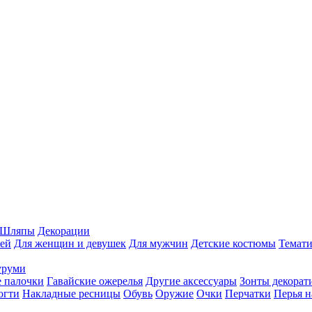
Шляпы
Декорации
ей
Для женщин и девушек
Для мужчин
Детские костюмы
Темати
уруми
 палочки
Гавайские ожерелья
Другие аксессуары
Зонты декорат
огти
Накладные ресницы
Обувь
Оружие
Очки
Перчатки
Перья н