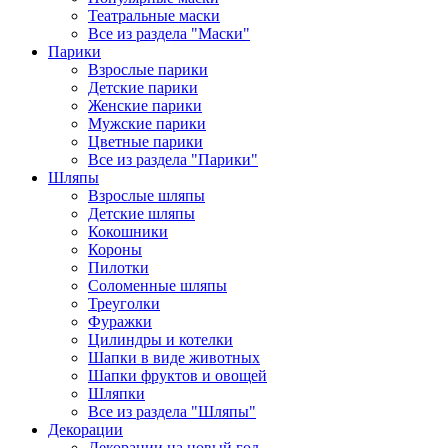
Театральные маски
Все из раздела "Маски"
Парики
Взрослые парики
Детские парики
Женские парики
Мужские парики
Цветные парики
Все из раздела "Парики"
Шляпы
Взрослые шляпы
Детские шляпы
Кокошники
Короны
Пилотки
Соломенные шляпы
Треуголки
Фуражки
Цилиндры и котелки
Шапки в виде животных
Шапки фруктов и овощей
Шляпки
Все из раздела "Шляпы"
Декорации
Декорации на новый год