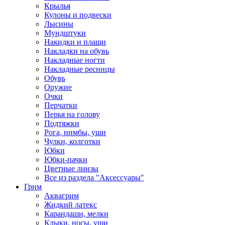
Крылья
Кулоны и подвески
Лысины
Мундштуки
Накидки и плащи
Накладки на обувь
Накладные ногти
Накладные ресницы
Обувь
Оружие
Очки
Перчатки
Перья на голову
Подтяжки
Рога, нимбы, уши
Чулки, колготки
Юбки
Юбки-пачки
Цветные линзы
Все из раздела "Аксессуары"
Грим
Аквагрим
Жидкий латекс
Карандаши, мелки
Клыки, носы, уши