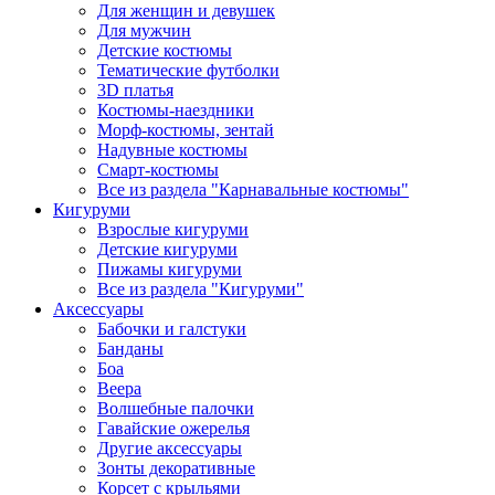
Для женщин и девушек
Для мужчин
Детские костюмы
Тематические футболки
3D платья
Костюмы-наездники
Морф-костюмы, зентай
Надувные костюмы
Смарт-костюмы
Все из раздела "Карнавальные костюмы"
Кигуруми
Взрослые кигуруми
Детские кигуруми
Пижамы кигуруми
Все из раздела "Кигуруми"
Аксессуары
Бабочки и галстуки
Банданы
Боа
Веера
Волшебные палочки
Гавайские ожерелья
Другие аксессуары
Зонты декоративные
Корсет с крыльями