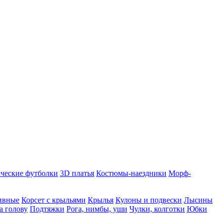
ческие футболки
3D платья
Костюмы-наездники
Морф-
ивные
Корсет с крыльями
Крылья
Кулоны и подвески
Лысины
а голову
Подтяжки
Рога, нимбы, уши
Чулки, колготки
Юбки