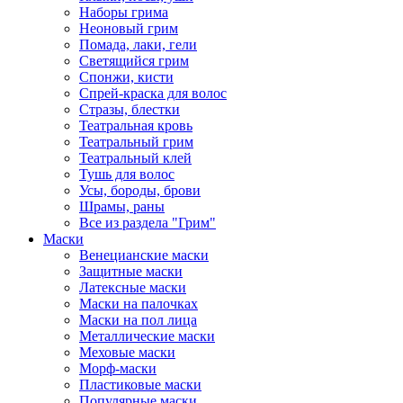
Наборы грима
Неоновый грим
Помада, лаки, гели
Светящийся грим
Спонжи, кисти
Спрей-краска для волос
Стразы, блестки
Театральная кровь
Театральный грим
Театральный клей
Тушь для волос
Усы, бороды, брови
Шрамы, раны
Все из раздела "Грим"
Маски
Венецианские маски
Защитные маски
Латексные маски
Маски на палочках
Маски на пол лица
Металлические маски
Меховые маски
Морф-маски
Пластиковые маски
Популярные маски