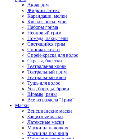
Аквагрим
Жидкий латекс
Карандаши, мелки
Клыки, носы, уши
Наборы грима
Неоновый грим
Помада, лаки, гели
Светящийся грим
Спонжи, кисти
Спрей-краска для волос
Стразы, блестки
Театральная кровь
Театральный грим
Театральный клей
Тушь для волос
Усы, бороды, брови
Шрамы, раны
Все из раздела "Грим"
Маски
Венецианские маски
Защитные маски
Латексные маски
Маски на палочках
Маски на пол лица
Металлические маски