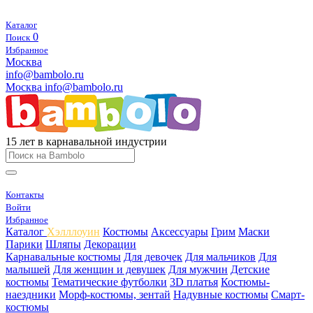
Каталог
0
Поиск
Избранное
Москва
info@bambolo.ru
Москва
info@bambolo.ru
15 лет в карнавальной индустрии
Контакты
Войти
Избранное
Каталог
Хэлллоуин
Костюмы
Аксессуары
Грим
Маски
Парики
Шляпы
Декорации
Карнавальные костюмы
Для девочек
Для мальчиков
Для
малышей
Для женщин и девушек
Для мужчин
Детские
костюмы
Тематические футболки
3D платья
Костюмы-
наездники
Морф-костюмы, зентай
Надувные костюмы
Смарт-
костюмы