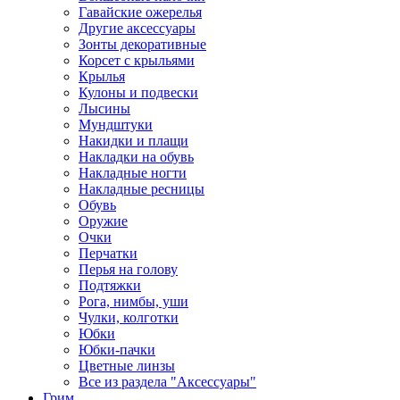
Гавайские ожерелья
Другие аксессуары
Зонты декоративные
Корсет с крыльями
Крылья
Кулоны и подвески
Лысины
Мундштуки
Накидки и плащи
Накладки на обувь
Накладные ногти
Накладные ресницы
Обувь
Оружие
Очки
Перчатки
Перья на голову
Подтяжки
Рога, нимбы, уши
Чулки, колготки
Юбки
Юбки-пачки
Цветные линзы
Все из раздела "Аксессуары"
Грим