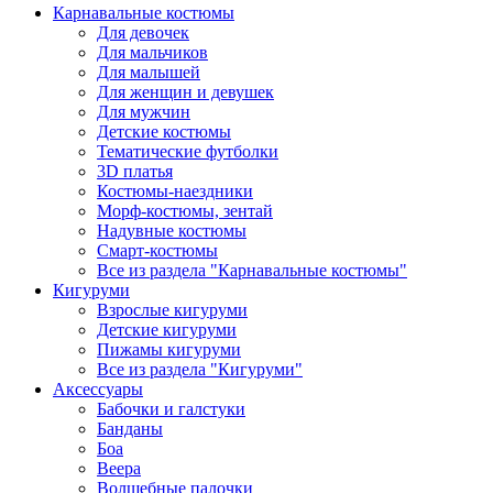
Карнавальные костюмы
Для девочек
Для мальчиков
Для малышей
Для женщин и девушек
Для мужчин
Детские костюмы
Тематические футболки
3D платья
Костюмы-наездники
Морф-костюмы, зентай
Надувные костюмы
Смарт-костюмы
Все из раздела "Карнавальные костюмы"
Кигуруми
Взрослые кигуруми
Детские кигуруми
Пижамы кигуруми
Все из раздела "Кигуруми"
Аксессуары
Бабочки и галстуки
Банданы
Боа
Веера
Волшебные палочки