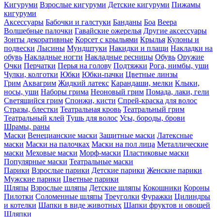
Кигуруми
Взрослые кигуруми
Детские кигуруми
Пижамы
кигуруми
Аксессуары
Бабочки и галстуки
Банданы
Боа
Веера
Волшебные палочки
Гавайские ожерелья
Другие аксессуары
Зонты декоративные
Корсет с крыльями
Крылья
Кулоны и
подвески
Лысины
Мундштуки
Накидки и плащи
Накладки на
обувь
Накладные ногти
Накладные ресницы
Обувь
Оружие
Очки
Перчатки
Перья на голову
Подтяжки
Рога, нимбы, уши
Чулки, колготки
Юбки
Юбки-пачки
Цветные линзы
Грим
Аквагрим
Жидкий латекс
Карандаши, мелки
Клыки,
носы, уши
Наборы грима
Неоновый грим
Помада, лаки, гели
Светящийся грим
Спонжи, кисти
Спрей-краска для волос
Стразы, блестки
Театральная кровь
Театральный грим
Театральный клей
Тушь для волос
Усы, бороды, брови
Шрамы, раны
Маски
Венецианские маски
Защитные маски
Латексные
маски
Маски на палочках
Маски на пол лица
Металлические
маски
Меховые маски
Морф-маски
Пластиковые маски
Популярные маски
Театральные маски
Парики
Взрослые парики
Детские парики
Женские парики
Мужские парики
Цветные парики
Шляпы
Взрослые шляпы
Детские шляпы
Кокошники
Короны
Пилотки
Соломенные шляпы
Треуголки
Фуражки
Цилиндры
и котелки
Шапки в виде животных
Шапки фруктов и овощей
Шляпки