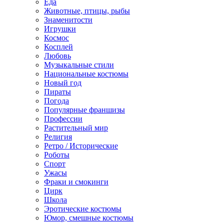
Еда
Животные, птицы, рыбы
Знаменитости
Игрушки
Космос
Косплей
Любовь
Музыкальные стили
Национальные костюмы
Новый год
Пираты
Погода
Популярные франшизы
Профессии
Растительный мир
Религия
Ретро / Исторические
Роботы
Спорт
Ужасы
Фраки и смокинги
Цирк
Школа
Эротические костюмы
Юмор, смешные костюмы