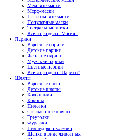
Меховые маски
Морф-маски
Пластиковые маски
Популярные маски
Театральные маски
Все из раздела "Маски"
Парики
Взрослые парики
Детские парики
Женские парики
Мужские парики
Цветные парики
Все из раздела "Парики"
Шляпы
Взрослые шляпы
Детские шляпы
Кокошники
Короны
Пилотки
Соломенные шляпы
Треуголки
Фуражки
Цилиндры и котелки
Шапки в виде животных