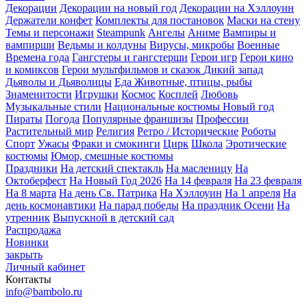
Декорации
Декорации на новый год
Декорации на Хэллоуин
Держатели конфет
Комплекты для постановок
Маски на стену
Темы и персонажи
Steampunk
Ангелы
Аниме
Вампиры и
вампирши
Ведьмы и колдуны
Вирусы, микробы
Военные
Времена года
Гангстеры и гангстерши
Герои игр
Герои кино
и комиксов
Герои мультфильмов и сказок
Дикий запад
Дьяволы и Дьяволицы
Еда
Животные, птицы, рыбы
Знаменитости
Игрушки
Космос
Косплей
Любовь
Музыкальные стили
Национальные костюмы
Новый год
Пираты
Погода
Популярные франшизы
Профессии
Растительный мир
Религия
Ретро / Исторические
Роботы
Спорт
Ужасы
Фраки и смокинги
Цирк
Школа
Эротические
костюмы
Юмор, смешные костюмы
Праздники
На детский спектакль
На масленицу
На
Октоберфест
На Новый Год 2026
На 14 февраля
На 23 февраля
На 8 марта
На день Св. Патрика
На Хэллоуин
На 1 апреля
На
день космонавтики
На парад победы
На праздник Осени
На
утренник
Выпускной в детский сад
Распродажа
Новинки
закрыть
Личный кабинет
Контакты
info@bambolo.ru