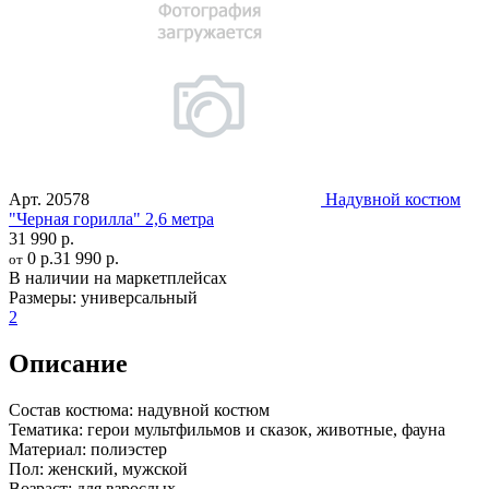
Арт.
20578
Надувной костюм
"Черная горилла" 2,6 метра
31 990 р.
0 р.
31 990 р.
от
В наличии на маркетплейсах
Размеры:
универсальный
2
Описание
Состав костюма:
надувной костюм
Тематика:
герои мультфильмов и сказок, животные, фауна
Материал:
полиэстер
Пол:
женский, мужской
Возраст:
для взрослых