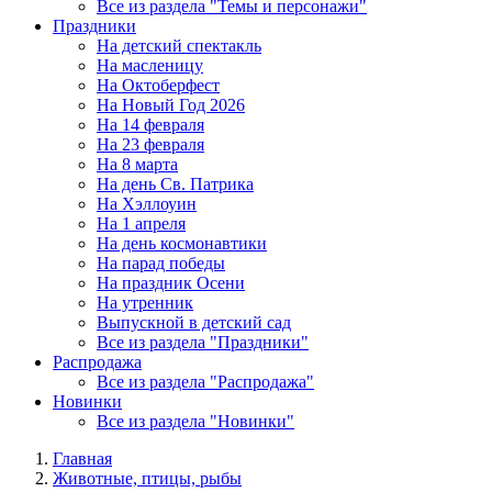
Все из раздела "Темы и персонажи"
Праздники
На детский спектакль
На масленицу
На Октоберфест
На Новый Год 2026
На 14 февраля
На 23 февраля
На 8 марта
На день Св. Патрика
На Хэллоуин
На 1 апреля
На день космонавтики
На парад победы
На праздник Осени
На утренник
Выпускной в детский сад
Все из раздела "Праздники"
Распродажа
Все из раздела "Распродажа"
Новинки
Все из раздела "Новинки"
Главная
Животные, птицы, рыбы