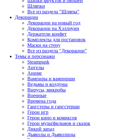
Шапки фруктов и овощей
Шляпки
Все из раздела "Шляпы"
Декорации
Декорации на новый год
Декорации на Хэллоуин
Держатели конфет
Комплекты для постановок
Маски на стену
Все из раздела "Декорации"
Темы и персонажи
Steampunk
Ангелы
Аниме
Вампиры и вампирши
Ведьмы и колдуны
Вирусы, микробы
Военные
Времена года
Гангстеры и гангстерши
Герои игр
Герои кино и комиксов
Герои мультфильмов и сказок
Дикий запад
Дьяволы и Дьяволицы