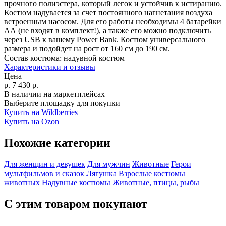
прочного полиэстера, который легок и устойчив к истиранию.
Костюм надувается за счет постоянного нагнетания воздуха
встроенным насосом. Для его работы необходимы 4 батарейки
АА (не входят в комплект!), а также его можно подключить
через USB к вашему Power Bank. Костюм универсального
размера и подойдет на рост от 160 см до 190 см.
Состав костюма:
надувной костюм
Характеристики и отзывы
Цена
р.
7 430
р.
В наличии на маркетплейсах
Выберите площадку для покупки
Купить на Wildberries
Купить на Ozon
Похожие категории
Для женщин и девушек
Для мужчин
Животные
Герои
мультфильмов и сказок
Лягушка
Взрослые костюмы
животных
Надувные костюмы
Животные, птицы, рыбы
С этим товаром покупают