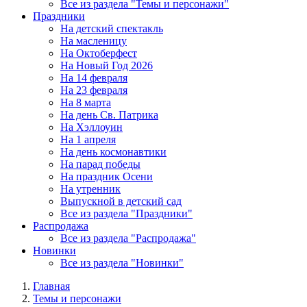
Все из раздела "Темы и персонажи"
Праздники
На детский спектакль
На масленицу
На Октоберфест
На Новый Год 2026
На 14 февраля
На 23 февраля
На 8 марта
На день Св. Патрика
На Хэллоуин
На 1 апреля
На день космонавтики
На парад победы
На праздник Осени
На утренник
Выпускной в детский сад
Все из раздела "Праздники"
Распродажа
Все из раздела "Распродажа"
Новинки
Все из раздела "Новинки"
Главная
Темы и персонажи