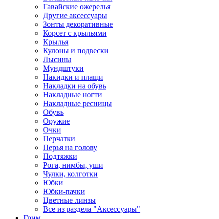
Гавайские ожерелья
Другие аксессуары
Зонты декоративные
Корсет с крыльями
Крылья
Кулоны и подвески
Лысины
Мундштуки
Накидки и плащи
Накладки на обувь
Накладные ногти
Накладные ресницы
Обувь
Оружие
Очки
Перчатки
Перья на голову
Подтяжки
Рога, нимбы, уши
Чулки, колготки
Юбки
Юбки-пачки
Цветные линзы
Все из раздела "Аксессуары"
Грим