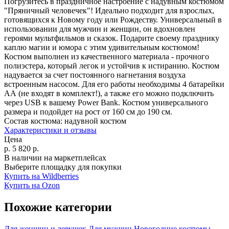
Погрузитесь в праздничное настроение с надувным костюмом
"Пряничный человечек"! Идеально подходит для взрослых,
готовящихся к Новому году или Рождеству. Универсальный в
использовании для мужчин и женщин, он вдохновлен
героями мультфильмов и сказок. Подарите своему празднику
каплю магии и юмора с этим удивительным костюмом!
Костюм выполнен из качественного материала - прочного
полиэстера, который легок и устойчив к истиранию. Костюм
надувается за счет постоянного нагнетания воздуха
встроенным насосом. Для его работы необходимы 4 батарейки
АА (не входят в комплект!), а также его можно подключить
через USB к вашему Power Bank. Костюм универсального
размера и подойдет на рост от 160 см до 190 см.
Состав костюма:
надувной костюм
Характеристики и отзывы
Цена
р.
5 820
р.
В наличии на маркетплейсах
Выберите площадку для покупки
Купить на Wildberries
Купить на Ozon
Похожие категории
Для женщин и девушек
Для мужчин
Новогодние костюмы