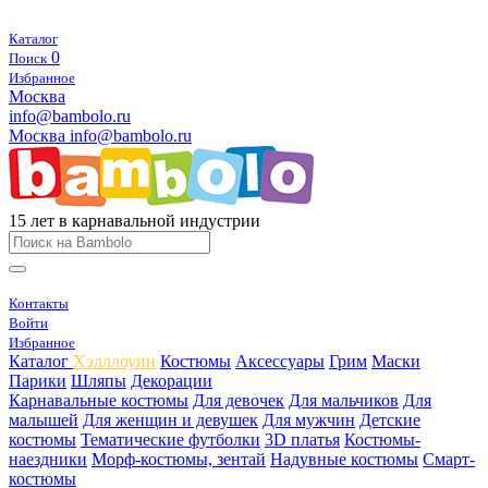
Каталог
0
Поиск
Избранное
Москва
info@bambolo.ru
Москва
info@bambolo.ru
15 лет в карнавальной индустрии
Контакты
Войти
Избранное
Каталог
Хэлллоуин
Костюмы
Аксессуары
Грим
Маски
Парики
Шляпы
Декорации
Карнавальные костюмы
Для девочек
Для мальчиков
Для
малышей
Для женщин и девушек
Для мужчин
Детские
костюмы
Тематические футболки
3D платья
Костюмы-
наездники
Морф-костюмы, зентай
Надувные костюмы
Смарт-
костюмы