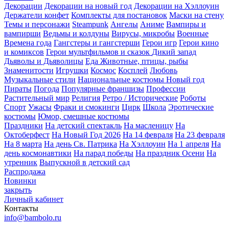
Декорации
Декорации на новый год
Декорации на Хэллоуин
Держатели конфет
Комплекты для постановок
Маски на стену
Темы и персонажи
Steampunk
Ангелы
Аниме
Вампиры и
вампирши
Ведьмы и колдуны
Вирусы, микробы
Военные
Времена года
Гангстеры и гангстерши
Герои игр
Герои кино
и комиксов
Герои мультфильмов и сказок
Дикий запад
Дьяволы и Дьяволицы
Еда
Животные, птицы, рыбы
Знаменитости
Игрушки
Космос
Косплей
Любовь
Музыкальные стили
Национальные костюмы
Новый год
Пираты
Погода
Популярные франшизы
Профессии
Растительный мир
Религия
Ретро / Исторические
Роботы
Спорт
Ужасы
Фраки и смокинги
Цирк
Школа
Эротические
костюмы
Юмор, смешные костюмы
Праздники
На детский спектакль
На масленицу
На
Октоберфест
На Новый Год 2026
На 14 февраля
На 23 февраля
На 8 марта
На день Св. Патрика
На Хэллоуин
На 1 апреля
На
день космонавтики
На парад победы
На праздник Осени
На
утренник
Выпускной в детский сад
Распродажа
Новинки
закрыть
Личный кабинет
Контакты
info@bambolo.ru