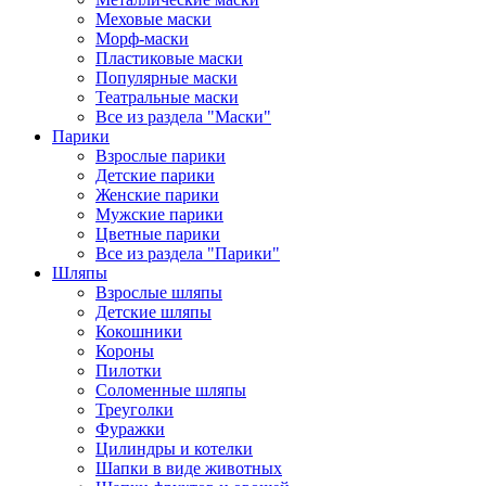
Меховые маски
Морф-маски
Пластиковые маски
Популярные маски
Театральные маски
Все из раздела "Маски"
Парики
Взрослые парики
Детские парики
Женские парики
Мужские парики
Цветные парики
Все из раздела "Парики"
Шляпы
Взрослые шляпы
Детские шляпы
Кокошники
Короны
Пилотки
Соломенные шляпы
Треуголки
Фуражки
Цилиндры и котелки
Шапки в виде животных