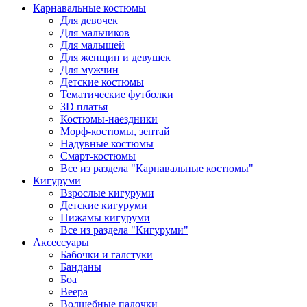
Карнавальные костюмы
Для девочек
Для мальчиков
Для малышей
Для женщин и девушек
Для мужчин
Детские костюмы
Тематические футболки
3D платья
Костюмы-наездники
Морф-костюмы, зентай
Надувные костюмы
Смарт-костюмы
Все из раздела "Карнавальные костюмы"
Кигуруми
Взрослые кигуруми
Детские кигуруми
Пижамы кигуруми
Все из раздела "Кигуруми"
Аксессуары
Бабочки и галстуки
Банданы
Боа
Веера
Волшебные палочки