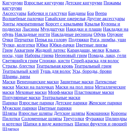
Кигуруми
Взрослые кигуруми
Детские кигуруми
Пижамы
кигуруми
Аксессуары
Бабочки и галстуки
Банданы
Боа
Веера
Волшебные палочки
Гавайские ожерелья
Другие аксессуары
Зонты декоративные
Корсет с крыльями
Крылья
Кулоны и
подвески
Лысины
Мундштуки
Накидки и плащи
Накладки на
обувь
Накладные ногти
Накладные ресницы
Обувь
Оружие
Очки
Перчатки
Перья на голову
Подтяжки
Рога, нимбы, уши
Чулки, колготки
Юбки
Юбки-пачки
Цветные линзы
Грим
Аквагрим
Жидкий латекс
Карандаши, мелки
Клыки,
носы, уши
Наборы грима
Неоновый грим
Помада, лаки, гели
Светящийся грим
Спонжи, кисти
Спрей-краска для волос
Стразы, блестки
Театральная кровь
Театральный грим
Театральный клей
Тушь для волос
Усы, бороды, брови
Шрамы, раны
Маски
Венецианские маски
Защитные маски
Латексные
маски
Маски на палочках
Маски на пол лица
Металлические
маски
Меховые маски
Морф-маски
Пластиковые маски
Популярные маски
Театральные маски
Парики
Взрослые парики
Детские парики
Женские парики
Мужские парики
Цветные парики
Шляпы
Взрослые шляпы
Детские шляпы
Кокошники
Короны
Пилотки
Соломенные шляпы
Треуголки
Фуражки
Цилиндры
и котелки
Шапки в виде животных
Шапки фруктов и овощей
Шляпки