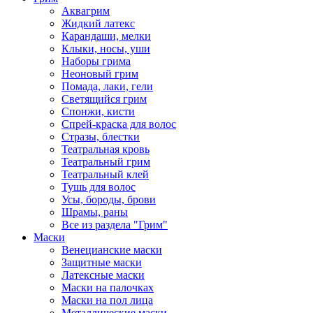
Аквагрим
Жидкий латекс
Карандаши, мелки
Клыки, носы, уши
Наборы грима
Неоновый грим
Помада, лаки, гели
Светящийся грим
Спонжи, кисти
Спрей-краска для волос
Стразы, блестки
Театральная кровь
Театральный грим
Театральный клей
Тушь для волос
Усы, бороды, брови
Шрамы, раны
Все из раздела "Грим"
Маски
Венецианские маски
Защитные маски
Латексные маски
Маски на палочках
Маски на пол лица
Металлические маски