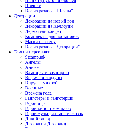
Шапки фруктов и овощей
Шляпки
Все из раздела "Шляпы"
Декорации
Декорации на новый год
Декорации на Хэллоуин
Держатели конфет
Комплекты для постановок
Маски на стену
Все из раздела "Декорации"
Темы и персонажи
Steampunk
Ангелы
Аниме
Вампиры и вампирши
Ведьмы и колдуны
Вирусы, микробы
Военные
Времена года
Гангстеры и гангстерши
Герои игр
Герои кино и комиксов
Герои мультфильмов и сказок
Дикий запад
Дьяволы и Дьяволицы