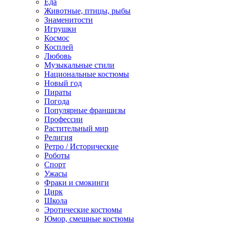
Еда
Животные, птицы, рыбы
Знаменитости
Игрушки
Космос
Косплей
Любовь
Музыкальные стили
Национальные костюмы
Новый год
Пираты
Погода
Популярные франшизы
Профессии
Растительный мир
Религия
Ретро / Исторические
Роботы
Спорт
Ужасы
Фраки и смокинги
Цирк
Школа
Эротические костюмы
Юмор, смешные костюмы