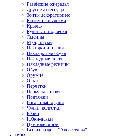
Гавайские ожерелья
Другие аксессуары
Зонты декоративные
Корсет с крыльями
Крылья
Кулоны и подвески
Лысины
Мундштуки
Накидки и плащи
Накладки на обувь
Накладные ногти
Накладные ресницы
Обувь
Оружие
Очки
Перчатки
Перья на голову
Подтяжки
Рога, нимбы, уши
Чулки, колготки
Юбки
Юбки-пачки
Цветные линзы
Все из раздела "Аксессуары"
Грим