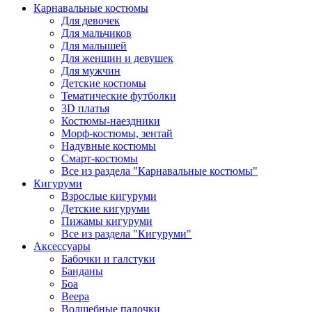
Карнавальные костюмы
Для девочек
Для мальчиков
Для малышей
Для женщин и девушек
Для мужчин
Детские костюмы
Тематические футболки
3D платья
Костюмы-наездники
Морф-костюмы, зентай
Надувные костюмы
Смарт-костюмы
Все из раздела "Карнавальные костюмы"
Кигуруми
Взрослые кигуруми
Детские кигуруми
Пижамы кигуруми
Все из раздела "Кигуруми"
Аксессуары
Бабочки и галстуки
Банданы
Боа
Веера
Волшебные палочки