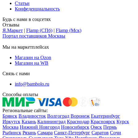
Статьи
Конфеденциальность
Будь с нами в соцсетях
Отзывы
Я.Маркет
|
Flamp (СПб)
|
Flamp (Мск)
Портал поставщиков Москвы
Мы на маркетплейсах
Магазин на Ozon
Магазин на WB
Связь с нами
info@bambolo.ru
Способы оплаты
Региональные сайты:
Брянск
Владивосток
Волгоград
Воронеж
Екатеринбург
Иркутск
Казань
Калининград
Краснодар
Красноярск
Курск
Москва
Нижний Новгород
Новосибирск
Омск
Пермь
Рыбинск
Рязань
Самара
Санкт-Петербург
Саратов
Сочи