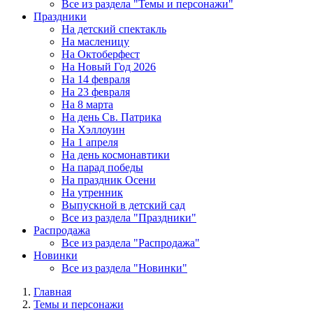
Все из раздела "Темы и персонажи"
Праздники
На детский спектакль
На масленицу
На Октоберфест
На Новый Год 2026
На 14 февраля
На 23 февраля
На 8 марта
На день Св. Патрика
На Хэллоуин
На 1 апреля
На день космонавтики
На парад победы
На праздник Осени
На утренник
Выпускной в детский сад
Все из раздела "Праздники"
Распродажа
Все из раздела "Распродажа"
Новинки
Все из раздела "Новинки"
Главная
Темы и персонажи