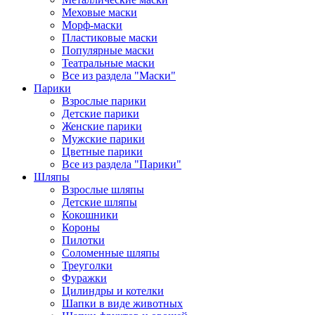
Меховые маски
Морф-маски
Пластиковые маски
Популярные маски
Театральные маски
Все из раздела "Маски"
Парики
Взрослые парики
Детские парики
Женские парики
Мужские парики
Цветные парики
Все из раздела "Парики"
Шляпы
Взрослые шляпы
Детские шляпы
Кокошники
Короны
Пилотки
Соломенные шляпы
Треуголки
Фуражки
Цилиндры и котелки
Шапки в виде животных