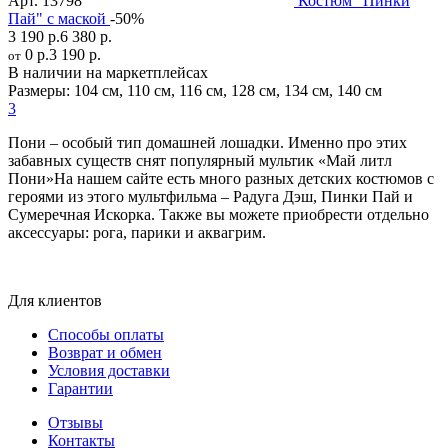
Арт.
13798
Костюм "Пинки
Пай" с маской
-50%
3 190 р.
6 380 р.
0 р.
3 190 р.
от
В наличии на маркетплейсах
Размеры:
104 см
,
110 см
,
116 см
,
128 см
,
134 см
,
140 см
3
Пони – особый тип домашней лошадки. Именно про этих
забавных существ снят популярный мультик «Май литл
Пони»На нашем сайте есть много разных детских костюмов с
героями из этого мультфильма – Радуга Дэш, Пинки Пай и
Сумеречная Искорка. Также вы можете приобрести отдельно
аксессуары: рога, парики и аквагрим.
Для клиентов
Способы оплаты
Возврат и обмен
Условия доставки
Гарантии
Отзывы
Контакты