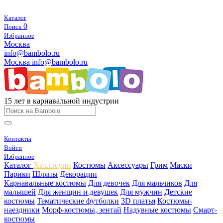
Каталог
0
Поиск
Избранное
Москва
info@bambolo.ru
Москва
info@bambolo.ru
15 лет в карнавальной индустрии
Контакты
Войти
Избранное
Каталог
Хэлллоуин
Костюмы
Аксессуары
Грим
Маски
Парики
Шляпы
Декорации
Карнавальные костюмы
Для девочек
Для мальчиков
Для
малышей
Для женщин и девушек
Для мужчин
Детские
костюмы
Тематические футболки
3D платья
Костюмы-
наездники
Морф-костюмы, зентай
Надувные костюмы
Смарт-
костюмы