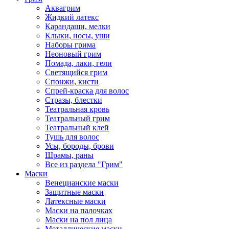
Аквагрим
Жидкий латекс
Карандаши, мелки
Клыки, носы, уши
Наборы грима
Неоновый грим
Помада, лаки, гели
Светящийся грим
Спонжи, кисти
Спрей-краска для волос
Стразы, блестки
Театральная кровь
Театральный грим
Театральный клей
Тушь для волос
Усы, бороды, брови
Шрамы, раны
Все из раздела "Грим"
Маски
Венецианские маски
Защитные маски
Латексные маски
Маски на палочках
Маски на пол лица
Металлические маски