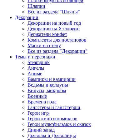
Шапки фруктов и овощей
Шляпки
Все из раздела "Шляпы"
Декорации
Декорации на новый год
Декорации на Хэллоуин
Держатели конфет
Комплекты для постановок
Маски на стену
Все из раздела "Декорации"
Темы и персонажи
Steampunk
Ангелы
Аниме
Вампиры и вампирши
Ведьмы и колдуны
Вирусы, микробы
Военные
Времена года
Гангстеры и гангстерши
Герои игр
Герои кино и комиксов
Герои мультфильмов и сказок
Дикий запад
Дьяволы и Дьяволицы