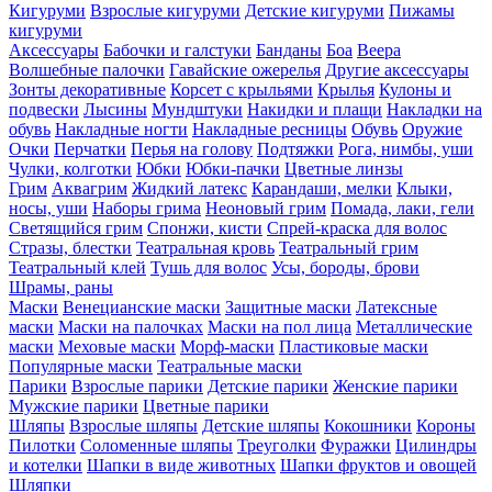
Кигуруми
Взрослые кигуруми
Детские кигуруми
Пижамы
кигуруми
Аксессуары
Бабочки и галстуки
Банданы
Боа
Веера
Волшебные палочки
Гавайские ожерелья
Другие аксессуары
Зонты декоративные
Корсет с крыльями
Крылья
Кулоны и
подвески
Лысины
Мундштуки
Накидки и плащи
Накладки на
обувь
Накладные ногти
Накладные ресницы
Обувь
Оружие
Очки
Перчатки
Перья на голову
Подтяжки
Рога, нимбы, уши
Чулки, колготки
Юбки
Юбки-пачки
Цветные линзы
Грим
Аквагрим
Жидкий латекс
Карандаши, мелки
Клыки,
носы, уши
Наборы грима
Неоновый грим
Помада, лаки, гели
Светящийся грим
Спонжи, кисти
Спрей-краска для волос
Стразы, блестки
Театральная кровь
Театральный грим
Театральный клей
Тушь для волос
Усы, бороды, брови
Шрамы, раны
Маски
Венецианские маски
Защитные маски
Латексные
маски
Маски на палочках
Маски на пол лица
Металлические
маски
Меховые маски
Морф-маски
Пластиковые маски
Популярные маски
Театральные маски
Парики
Взрослые парики
Детские парики
Женские парики
Мужские парики
Цветные парики
Шляпы
Взрослые шляпы
Детские шляпы
Кокошники
Короны
Пилотки
Соломенные шляпы
Треуголки
Фуражки
Цилиндры
и котелки
Шапки в виде животных
Шапки фруктов и овощей
Шляпки