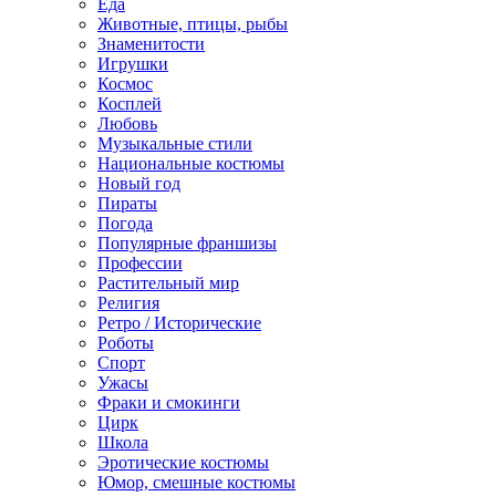
Еда
Животные, птицы, рыбы
Знаменитости
Игрушки
Космос
Косплей
Любовь
Музыкальные стили
Национальные костюмы
Новый год
Пираты
Погода
Популярные франшизы
Профессии
Растительный мир
Религия
Ретро / Исторические
Роботы
Спорт
Ужасы
Фраки и смокинги
Цирк
Школа
Эротические костюмы
Юмор, смешные костюмы