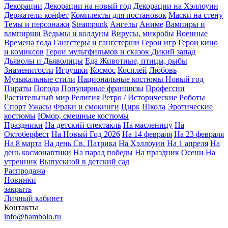
Декорации
Декорации на новый год
Декорации на Хэллоуин
Держатели конфет
Комплекты для постановок
Маски на стену
Темы и персонажи
Steampunk
Ангелы
Аниме
Вампиры и
вампирши
Ведьмы и колдуны
Вирусы, микробы
Военные
Времена года
Гангстеры и гангстерши
Герои игр
Герои кино
и комиксов
Герои мультфильмов и сказок
Дикий запад
Дьяволы и Дьяволицы
Еда
Животные, птицы, рыбы
Знаменитости
Игрушки
Космос
Косплей
Любовь
Музыкальные стили
Национальные костюмы
Новый год
Пираты
Погода
Популярные франшизы
Профессии
Растительный мир
Религия
Ретро / Исторические
Роботы
Спорт
Ужасы
Фраки и смокинги
Цирк
Школа
Эротические
костюмы
Юмор, смешные костюмы
Праздники
На детский спектакль
На масленицу
На
Октоберфест
На Новый Год 2026
На 14 февраля
На 23 февраля
На 8 марта
На день Св. Патрика
На Хэллоуин
На 1 апреля
На
день космонавтики
На парад победы
На праздник Осени
На
утренник
Выпускной в детский сад
Распродажа
Новинки
закрыть
Личный кабинет
Контакты
info@bambolo.ru