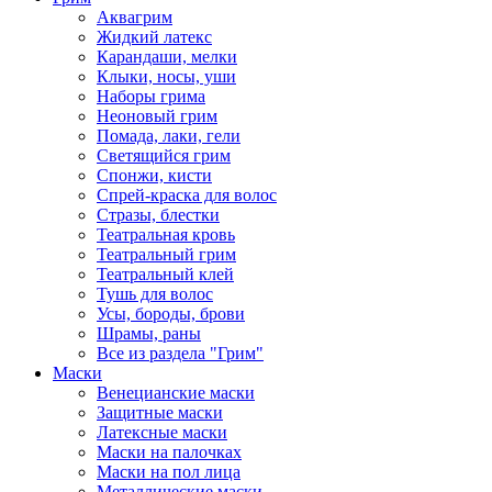
Аквагрим
Жидкий латекс
Карандаши, мелки
Клыки, носы, уши
Наборы грима
Неоновый грим
Помада, лаки, гели
Светящийся грим
Спонжи, кисти
Спрей-краска для волос
Стразы, блестки
Театральная кровь
Театральный грим
Театральный клей
Тушь для волос
Усы, бороды, брови
Шрамы, раны
Все из раздела "Грим"
Маски
Венецианские маски
Защитные маски
Латексные маски
Маски на палочках
Маски на пол лица
Металлические маски