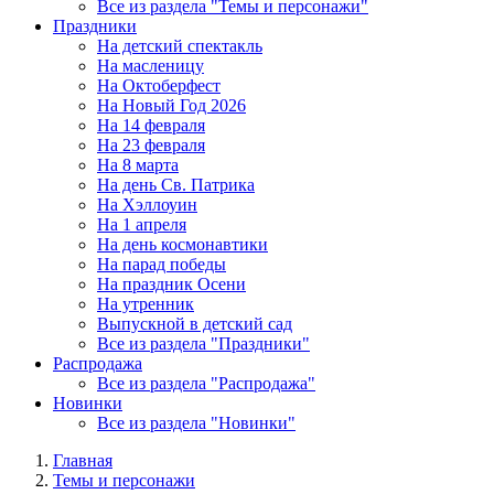
Все из раздела "Темы и персонажи"
Праздники
На детский спектакль
На масленицу
На Октоберфест
На Новый Год 2026
На 14 февраля
На 23 февраля
На 8 марта
На день Св. Патрика
На Хэллоуин
На 1 апреля
На день космонавтики
На парад победы
На праздник Осени
На утренник
Выпускной в детский сад
Все из раздела "Праздники"
Распродажа
Все из раздела "Распродажа"
Новинки
Все из раздела "Новинки"
Главная
Темы и персонажи