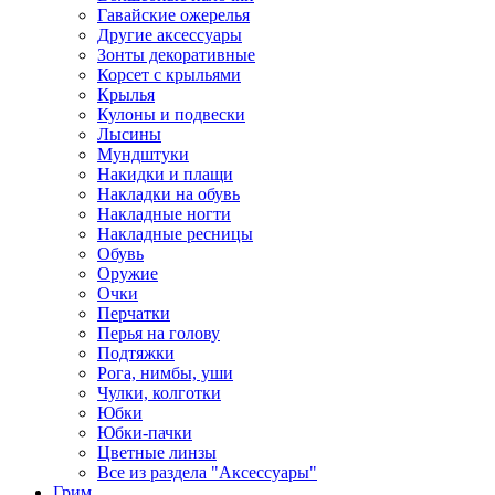
Гавайские ожерелья
Другие аксессуары
Зонты декоративные
Корсет с крыльями
Крылья
Кулоны и подвески
Лысины
Мундштуки
Накидки и плащи
Накладки на обувь
Накладные ногти
Накладные ресницы
Обувь
Оружие
Очки
Перчатки
Перья на голову
Подтяжки
Рога, нимбы, уши
Чулки, колготки
Юбки
Юбки-пачки
Цветные линзы
Все из раздела "Аксессуары"
Грим