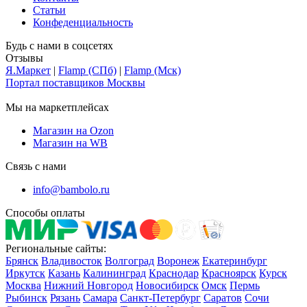
Статьи
Конфеденциальность
Будь с нами в соцсетях
Отзывы
Я.Маркет
|
Flamp (СПб)
|
Flamp (Мск)
Портал поставщиков Москвы
Мы на маркетплейсах
Магазин на Ozon
Магазин на WB
Связь с нами
info@bambolo.ru
Способы оплаты
Региональные сайты:
Брянск
Владивосток
Волгоград
Воронеж
Екатеринбург
Иркутск
Казань
Калининград
Краснодар
Красноярск
Курск
Москва
Нижний Новгород
Новосибирск
Омск
Пермь
Рыбинск
Рязань
Самара
Санкт-Петербург
Саратов
Сочи