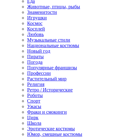
Еда
Животные, птицы, рыбы
Знаменитости
Игрушки
Космос
Косплей
Любовь
Музыкальные стили
Национальные костюмы
Новый год
Пираты
Погода
Популярные франшизы
Профессии
Растительный мир
Религия
Ретро / Исторические
Роботы
Спорт
Ужасы
Фраки и смокинги
Цирк
Школа
Эротические костюмы
Юмор, смешные костюмы