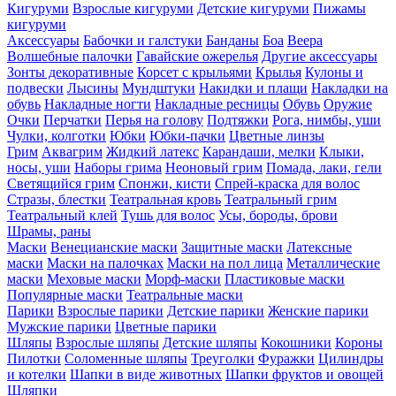
Кигуруми
Взрослые кигуруми
Детские кигуруми
Пижамы
кигуруми
Аксессуары
Бабочки и галстуки
Банданы
Боа
Веера
Волшебные палочки
Гавайские ожерелья
Другие аксессуары
Зонты декоративные
Корсет с крыльями
Крылья
Кулоны и
подвески
Лысины
Мундштуки
Накидки и плащи
Накладки на
обувь
Накладные ногти
Накладные ресницы
Обувь
Оружие
Очки
Перчатки
Перья на голову
Подтяжки
Рога, нимбы, уши
Чулки, колготки
Юбки
Юбки-пачки
Цветные линзы
Грим
Аквагрим
Жидкий латекс
Карандаши, мелки
Клыки,
носы, уши
Наборы грима
Неоновый грим
Помада, лаки, гели
Светящийся грим
Спонжи, кисти
Спрей-краска для волос
Стразы, блестки
Театральная кровь
Театральный грим
Театральный клей
Тушь для волос
Усы, бороды, брови
Шрамы, раны
Маски
Венецианские маски
Защитные маски
Латексные
маски
Маски на палочках
Маски на пол лица
Металлические
маски
Меховые маски
Морф-маски
Пластиковые маски
Популярные маски
Театральные маски
Парики
Взрослые парики
Детские парики
Женские парики
Мужские парики
Цветные парики
Шляпы
Взрослые шляпы
Детские шляпы
Кокошники
Короны
Пилотки
Соломенные шляпы
Треуголки
Фуражки
Цилиндры
и котелки
Шапки в виде животных
Шапки фруктов и овощей
Шляпки