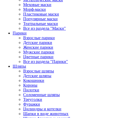
Меховые маски
Морф-маски
Пластиковые маски
Популярные маски
Театральные маски
Все из раздела "Маски"
Парики
Взрослые парики
Детские парики
Женские парики
Мужские парики
Цветные парики
Все из раздела "Парики"
Шляпы
Взрослые шляпы
Детские шляпы
Кокошники
Короны
Пилотки
Соломенные шляпы
Треуголки
Фуражки
Цилиндры и котелки
Шапки в виде животных