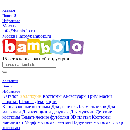
Каталог
0
Поиск
Избранное
Москва
info@bambolo.ru
Москва
info@bambolo.ru
15 лет в карнавальной индустрии
Контакты
Войти
Избранное
Каталог
Хэлллоуин
Костюмы
Аксессуары
Грим
Маски
Парики
Шляпы
Декорации
Карнавальные костюмы
Для девочек
Для мальчиков
Для
малышей
Для женщин и девушек
Для мужчин
Детские
костюмы
Тематические футболки
3D платья
Костюмы-
наездники
Морф-костюмы, зентай
Надувные костюмы
Смарт-
костюмы