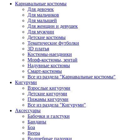
Карнавальные костюмы
Для девочек
Для мальчиков
Для малышей
Для женщин и девушек
Для мужчин
Детские костюмы
Тематические футболки
3D платья
Костюмы-наездники
Морф-костюмы, зентай
Надувные костюмы
Смарт-костюмы
Все из раздела "Карнавальные костюмы"
Кигуруми
Взрослые кигуруми
Детские кигуруми
Пижамы кигуруми
Все из раздела "Кигуруми"
Аксессуары
Бабочки и галстуки
Банданы
Боа
Веера
Волшебные палочки