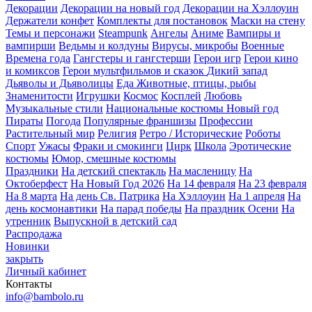
Декорации
Декорации на новый год
Декорации на Хэллоуин
Держатели конфет
Комплекты для постановок
Маски на стену
Темы и персонажи
Steampunk
Ангелы
Аниме
Вампиры и
вампирши
Ведьмы и колдуны
Вирусы, микробы
Военные
Времена года
Гангстеры и гангстерши
Герои игр
Герои кино
и комиксов
Герои мультфильмов и сказок
Дикий запад
Дьяволы и Дьяволицы
Еда
Животные, птицы, рыбы
Знаменитости
Игрушки
Космос
Косплей
Любовь
Музыкальные стили
Национальные костюмы
Новый год
Пираты
Погода
Популярные франшизы
Профессии
Растительный мир
Религия
Ретро / Исторические
Роботы
Спорт
Ужасы
Фраки и смокинги
Цирк
Школа
Эротические
костюмы
Юмор, смешные костюмы
Праздники
На детский спектакль
На масленицу
На
Октоберфест
На Новый Год 2026
На 14 февраля
На 23 февраля
На 8 марта
На день Св. Патрика
На Хэллоуин
На 1 апреля
На
день космонавтики
На парад победы
На праздник Осени
На
утренник
Выпускной в детский сад
Распродажа
Новинки
закрыть
Личный кабинет
Контакты
info@bambolo.ru