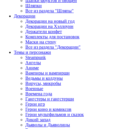
Шапки фруктов и овощей
Шляпки
Все из раздела "Шляпы"
Декорации
Декорации на новый год
Декорации на Хэллоуин
Держатели конфет
Комплекты для постановок
Маски на стену
Все из раздела "Декорации"
Темы и персонажи
Steampunk
Ангелы
Аниме
Вампиры и вампирши
Ведьмы и колдуны
Вирусы, микробы
Военные
Времена года
Гангстеры и гангстерши
Герои игр
Герои кино и комиксов
Герои мультфильмов и сказок
Дикий запад
Дьяволы и Дьяволицы