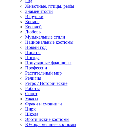
Еда
Животные, птицы, рыбы
Знаменитости
Игрушки
Космос
Косплей
Любовь
Музыкальные стили
Национальные костюмы
Новый год
Пираты
Погода
Популярные франшизы
Профессии
Растительный мир
Религия
Ретро / Исторические
Роботы
Спорт
Ужасы
Фраки и смокинги
Цирк
Школа
Эротические костюмы
Юмор, смешные костюмы