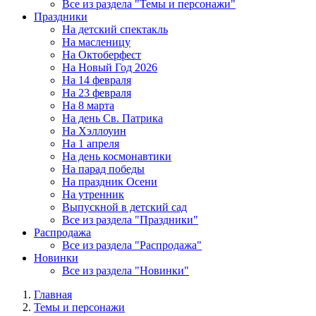
Все из раздела "Темы и персонажи"
Праздники
На детский спектакль
На масленицу
На Октоберфест
На Новый Год 2026
На 14 февраля
На 23 февраля
На 8 марта
На день Св. Патрика
На Хэллоуин
На 1 апреля
На день космонавтики
На парад победы
На праздник Осени
На утренник
Выпускной в детский сад
Все из раздела "Праздники"
Распродажа
Все из раздела "Распродажа"
Новинки
Все из раздела "Новинки"
Главная
Темы и персонажи