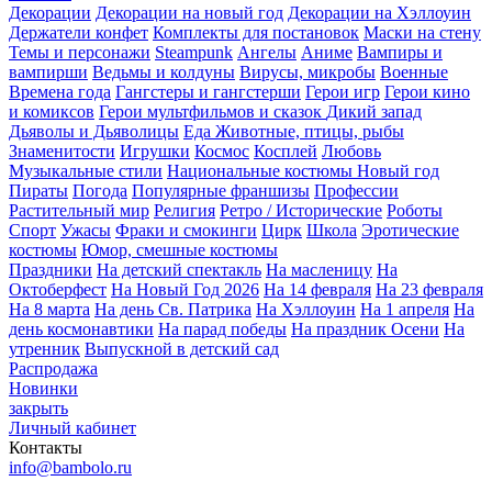
Декорации
Декорации на новый год
Декорации на Хэллоуин
Держатели конфет
Комплекты для постановок
Маски на стену
Темы и персонажи
Steampunk
Ангелы
Аниме
Вампиры и
вампирши
Ведьмы и колдуны
Вирусы, микробы
Военные
Времена года
Гангстеры и гангстерши
Герои игр
Герои кино
и комиксов
Герои мультфильмов и сказок
Дикий запад
Дьяволы и Дьяволицы
Еда
Животные, птицы, рыбы
Знаменитости
Игрушки
Космос
Косплей
Любовь
Музыкальные стили
Национальные костюмы
Новый год
Пираты
Погода
Популярные франшизы
Профессии
Растительный мир
Религия
Ретро / Исторические
Роботы
Спорт
Ужасы
Фраки и смокинги
Цирк
Школа
Эротические
костюмы
Юмор, смешные костюмы
Праздники
На детский спектакль
На масленицу
На
Октоберфест
На Новый Год 2026
На 14 февраля
На 23 февраля
На 8 марта
На день Св. Патрика
На Хэллоуин
На 1 апреля
На
день космонавтики
На парад победы
На праздник Осени
На
утренник
Выпускной в детский сад
Распродажа
Новинки
закрыть
Личный кабинет
Контакты
info@bambolo.ru