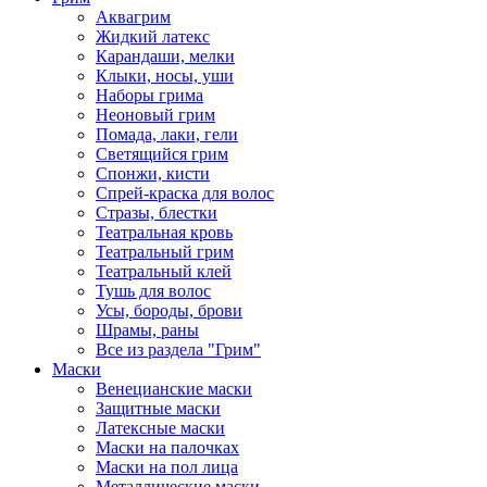
Аквагрим
Жидкий латекс
Карандаши, мелки
Клыки, носы, уши
Наборы грима
Неоновый грим
Помада, лаки, гели
Светящийся грим
Спонжи, кисти
Спрей-краска для волос
Стразы, блестки
Театральная кровь
Театральный грим
Театральный клей
Тушь для волос
Усы, бороды, брови
Шрамы, раны
Все из раздела "Грим"
Маски
Венецианские маски
Защитные маски
Латексные маски
Маски на палочках
Маски на пол лица
Металлические маски