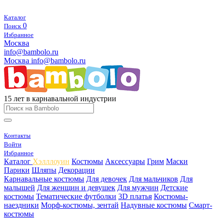
Каталог
0
Поиск
Избранное
Москва
info@bambolo.ru
Москва
info@bambolo.ru
15 лет в карнавальной индустрии
Контакты
Войти
Избранное
Каталог
Хэлллоуин
Костюмы
Аксессуары
Грим
Маски
Парики
Шляпы
Декорации
Карнавальные костюмы
Для девочек
Для мальчиков
Для
малышей
Для женщин и девушек
Для мужчин
Детские
костюмы
Тематические футболки
3D платья
Костюмы-
наездники
Морф-костюмы, зентай
Надувные костюмы
Смарт-
костюмы