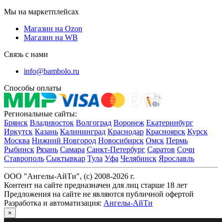
Мы на маркетплейсах
Магазин на Ozon
Магазин на WB
Связь с нами
info@bambolo.ru
Способы оплаты
Региональные сайты:
Брянск
Владивосток
Волгоград
Воронеж
Екатеринбург
Иркутск
Казань
Калининград
Краснодар
Красноярск
Курск
Москва
Нижний Новгород
Новосибирск
Омск
Пермь
Рыбинск
Рязань
Самара
Санкт-Петербург
Саратов
Сочи
Ставрополь
Сыктывкар
Тула
Уфа
Челябинск
Ярославль
ООО "Ангелы-АйТи", (c) 2008-2026 г.
Контент на сайте предназначен для лиц старше 18 лет
Предложения на сайте не являются публичной офертой
Разработка и автоматизация:
Ангелы-АйТи
×