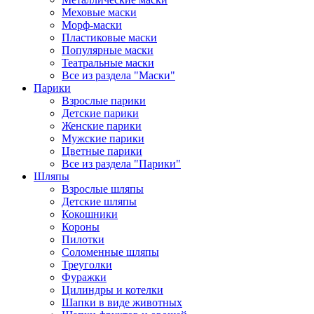
Меховые маски
Морф-маски
Пластиковые маски
Популярные маски
Театральные маски
Все из раздела "Маски"
Парики
Взрослые парики
Детские парики
Женские парики
Мужские парики
Цветные парики
Все из раздела "Парики"
Шляпы
Взрослые шляпы
Детские шляпы
Кокошники
Короны
Пилотки
Соломенные шляпы
Треуголки
Фуражки
Цилиндры и котелки
Шапки в виде животных