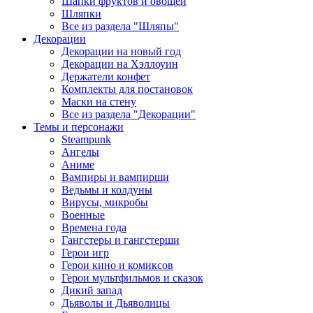
Шапки фруктов и овощей
Шляпки
Все из раздела "Шляпы"
Декорации
Декорации на новый год
Декорации на Хэллоуин
Держатели конфет
Комплекты для постановок
Маски на стену
Все из раздела "Декорации"
Темы и персонажи
Steampunk
Ангелы
Аниме
Вампиры и вампирши
Ведьмы и колдуны
Вирусы, микробы
Военные
Времена года
Гангстеры и гангстерши
Герои игр
Герои кино и комиксов
Герои мультфильмов и сказок
Дикий запад
Дьяволы и Дьяволицы