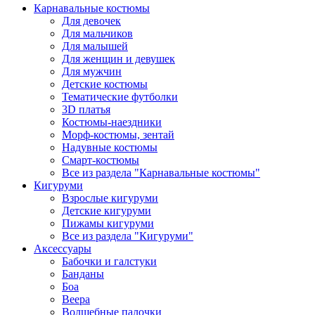
Карнавальные костюмы
Для девочек
Для мальчиков
Для малышей
Для женщин и девушек
Для мужчин
Детские костюмы
Тематические футболки
3D платья
Костюмы-наездники
Морф-костюмы, зентай
Надувные костюмы
Смарт-костюмы
Все из раздела "Карнавальные костюмы"
Кигуруми
Взрослые кигуруми
Детские кигуруми
Пижамы кигуруми
Все из раздела "Кигуруми"
Аксессуары
Бабочки и галстуки
Банданы
Боа
Веера
Волшебные палочки