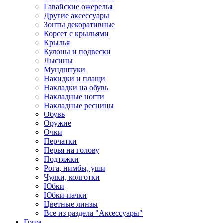
Гавайские ожерелья
Другие аксессуары
Зонты декоративные
Корсет с крыльями
Крылья
Кулоны и подвески
Лысины
Мундштуки
Накидки и плащи
Накладки на обувь
Накладные ногти
Накладные ресницы
Обувь
Оружие
Очки
Перчатки
Перья на голову
Подтяжки
Рога, нимбы, уши
Чулки, колготки
Юбки
Юбки-пачки
Цветные линзы
Все из раздела "Аксессуары"
Грим