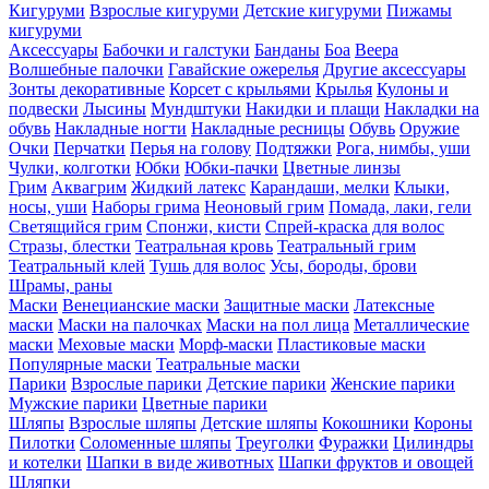
Кигуруми
Взрослые кигуруми
Детские кигуруми
Пижамы
кигуруми
Аксессуары
Бабочки и галстуки
Банданы
Боа
Веера
Волшебные палочки
Гавайские ожерелья
Другие аксессуары
Зонты декоративные
Корсет с крыльями
Крылья
Кулоны и
подвески
Лысины
Мундштуки
Накидки и плащи
Накладки на
обувь
Накладные ногти
Накладные ресницы
Обувь
Оружие
Очки
Перчатки
Перья на голову
Подтяжки
Рога, нимбы, уши
Чулки, колготки
Юбки
Юбки-пачки
Цветные линзы
Грим
Аквагрим
Жидкий латекс
Карандаши, мелки
Клыки,
носы, уши
Наборы грима
Неоновый грим
Помада, лаки, гели
Светящийся грим
Спонжи, кисти
Спрей-краска для волос
Стразы, блестки
Театральная кровь
Театральный грим
Театральный клей
Тушь для волос
Усы, бороды, брови
Шрамы, раны
Маски
Венецианские маски
Защитные маски
Латексные
маски
Маски на палочках
Маски на пол лица
Металлические
маски
Меховые маски
Морф-маски
Пластиковые маски
Популярные маски
Театральные маски
Парики
Взрослые парики
Детские парики
Женские парики
Мужские парики
Цветные парики
Шляпы
Взрослые шляпы
Детские шляпы
Кокошники
Короны
Пилотки
Соломенные шляпы
Треуголки
Фуражки
Цилиндры
и котелки
Шапки в виде животных
Шапки фруктов и овощей
Шляпки