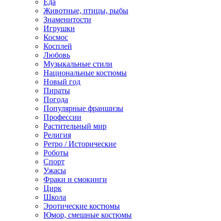
Еда
Животные, птицы, рыбы
Знаменитости
Игрушки
Космос
Косплей
Любовь
Музыкальные стили
Национальные костюмы
Новый год
Пираты
Погода
Популярные франшизы
Профессии
Растительный мир
Религия
Ретро / Исторические
Роботы
Спорт
Ужасы
Фраки и смокинги
Цирк
Школа
Эротические костюмы
Юмор, смешные костюмы