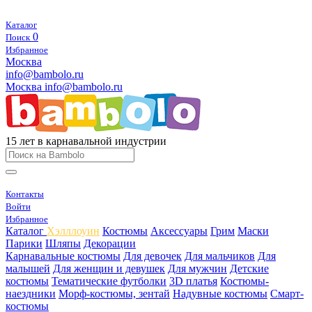
Каталог
0
Поиск
Избранное
Москва
info@bambolo.ru
Москва
info@bambolo.ru
15 лет в карнавальной индустрии
Контакты
Войти
Избранное
Каталог
Хэлллоуин
Костюмы
Аксессуары
Грим
Маски
Парики
Шляпы
Декорации
Карнавальные костюмы
Для девочек
Для мальчиков
Для
малышей
Для женщин и девушек
Для мужчин
Детские
костюмы
Тематические футболки
3D платья
Костюмы-
наездники
Морф-костюмы, зентай
Надувные костюмы
Смарт-
костюмы