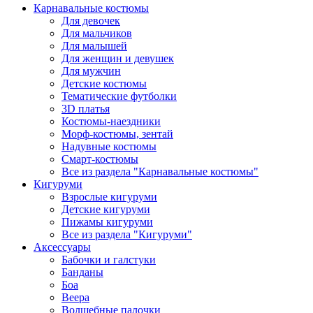
Карнавальные костюмы
Для девочек
Для мальчиков
Для малышей
Для женщин и девушек
Для мужчин
Детские костюмы
Тематические футболки
3D платья
Костюмы-наездники
Морф-костюмы, зентай
Надувные костюмы
Смарт-костюмы
Все из раздела "Карнавальные костюмы"
Кигуруми
Взрослые кигуруми
Детские кигуруми
Пижамы кигуруми
Все из раздела "Кигуруми"
Аксессуары
Бабочки и галстуки
Банданы
Боа
Веера
Волшебные палочки