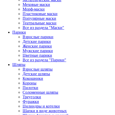
Меховые маски
Морф-маски
Пластиковые маски
Популярные маски
Театральные маски
Все из раздела "Маски"
Парики
Взрослые парики
Детские парики
Женские парики
Мужские парики
Цветные парики
Все из раздела "Парики"
Шляпы
Взрослые шляпы
Детские шляпы
Кокошники
Короны
Пилотки
Соломенные шляпы
Треуголки
Фуражки
Цилиндры и котелки
Шапки в виде животных