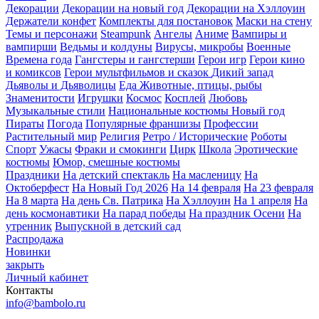
Декорации
Декорации на новый год
Декорации на Хэллоуин
Держатели конфет
Комплекты для постановок
Маски на стену
Темы и персонажи
Steampunk
Ангелы
Аниме
Вампиры и
вампирши
Ведьмы и колдуны
Вирусы, микробы
Военные
Времена года
Гангстеры и гангстерши
Герои игр
Герои кино
и комиксов
Герои мультфильмов и сказок
Дикий запад
Дьяволы и Дьяволицы
Еда
Животные, птицы, рыбы
Знаменитости
Игрушки
Космос
Косплей
Любовь
Музыкальные стили
Национальные костюмы
Новый год
Пираты
Погода
Популярные франшизы
Профессии
Растительный мир
Религия
Ретро / Исторические
Роботы
Спорт
Ужасы
Фраки и смокинги
Цирк
Школа
Эротические
костюмы
Юмор, смешные костюмы
Праздники
На детский спектакль
На масленицу
На
Октоберфест
На Новый Год 2026
На 14 февраля
На 23 февраля
На 8 марта
На день Св. Патрика
На Хэллоуин
На 1 апреля
На
день космонавтики
На парад победы
На праздник Осени
На
утренник
Выпускной в детский сад
Распродажа
Новинки
закрыть
Личный кабинет
Контакты
info@bambolo.ru