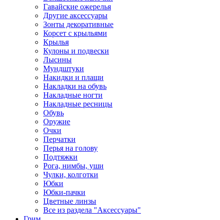
Гавайские ожерелья
Другие аксессуары
Зонты декоративные
Корсет с крыльями
Крылья
Кулоны и подвески
Лысины
Мундштуки
Накидки и плащи
Накладки на обувь
Накладные ногти
Накладные ресницы
Обувь
Оружие
Очки
Перчатки
Перья на голову
Подтяжки
Рога, нимбы, уши
Чулки, колготки
Юбки
Юбки-пачки
Цветные линзы
Все из раздела "Аксессуары"
Грим