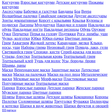
Кигуруми
Взрослые кигуруми
Детские кигуруми
Пижамы
кигуруми
Аксессуары
Бабочки и галстуки
Банданы
Боа
Веера
Волшебные палочки
Гавайские ожерелья
Другие аксессуары
Зонты декоративные
Корсет с крыльями
Крылья
Кулоны и
подвески
Лысины
Мундштуки
Накидки и плащи
Накладки на
обувь
Накладные ногти
Накладные ресницы
Обувь
Оружие
Очки
Перчатки
Перья на голову
Подтяжки
Рога, нимбы, уши
Чулки, колготки
Юбки
Юбки-пачки
Цветные линзы
Грим
Аквагрим
Жидкий латекс
Карандаши, мелки
Клыки,
носы, уши
Наборы грима
Неоновый грим
Помада, лаки, гели
Светящийся грим
Спонжи, кисти
Спрей-краска для волос
Стразы, блестки
Театральная кровь
Театральный грим
Театральный клей
Тушь для волос
Усы, бороды, брови
Шрамы, раны
Маски
Венецианские маски
Защитные маски
Латексные
маски
Маски на палочках
Маски на пол лица
Металлические
маски
Меховые маски
Морф-маски
Пластиковые маски
Популярные маски
Театральные маски
Парики
Взрослые парики
Детские парики
Женские парики
Мужские парики
Цветные парики
Шляпы
Взрослые шляпы
Детские шляпы
Кокошники
Короны
Пилотки
Соломенные шляпы
Треуголки
Фуражки
Цилиндры
и котелки
Шапки в виде животных
Шапки фруктов и овощей
Шляпки