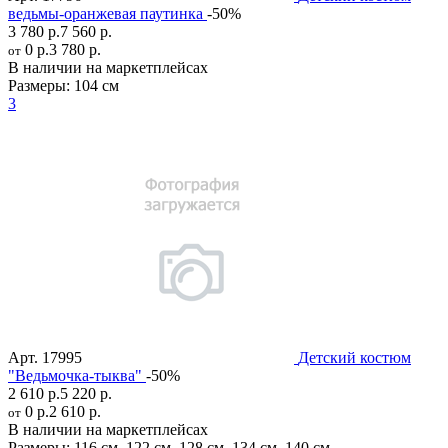
ведьмы-оранжевая паутинка
-50%
3 780 р.
7 560 р.
0 р.
3 780 р.
от
В наличии на маркетплейсах
Размеры:
104 см
3
Арт.
17995
Детский костюм
"Ведьмочка-тыква"
-50%
2 610 р.
5 220 р.
0 р.
2 610 р.
от
В наличии на маркетплейсах
Размеры:
116 см
,
122 см
,
128 см
,
134 см
,
140 см