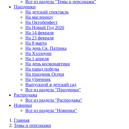
Все из раздела "Темы и персонажи"
Праздники
На детский спектакль
На масленицу
На Октоберфест
На Новый Год 2026
На 14 февраля
На 23 февраля
На 8 марта
На день Св. Патрика
На Хэллоуин
На 1 апреля
На день космонавтики
На парад победы
На праздник Осени
На утренник
Выпускной в детский сад
Все из раздела "Праздники"
Распродажа
Все из раздела "Распродажа"
Новинки
Все из раздела "Новинки"
Главная
Темы и персонажи