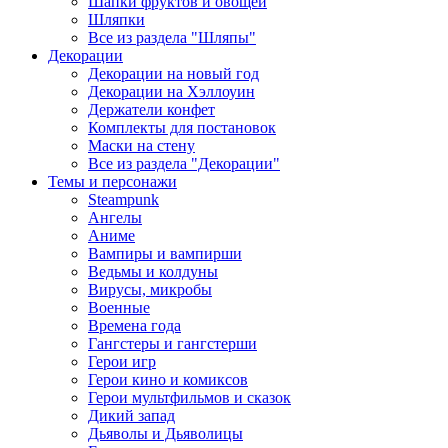
Шапки фруктов и овощей
Шляпки
Все из раздела "Шляпы"
Декорации
Декорации на новый год
Декорации на Хэллоуин
Держатели конфет
Комплекты для постановок
Маски на стену
Все из раздела "Декорации"
Темы и персонажи
Steampunk
Ангелы
Аниме
Вампиры и вампирши
Ведьмы и колдуны
Вирусы, микробы
Военные
Времена года
Гангстеры и гангстерши
Герои игр
Герои кино и комиксов
Герои мультфильмов и сказок
Дикий запад
Дьяволы и Дьяволицы