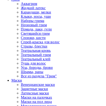
Аквагрим
Жидкий латекс
Карандаши, мелки
Клыки, носы, уши
Наборы грима
Неоновый грим
Помада, лаки, гели
Светящийся грим
Спонжи, кисти
Спрей-краска для волос
Стразы, блестки
Театральная кровь
Театральный грим
Театральный клей
Тушь для волос
Усы, бороды, брови
Шрамы, раны
Все из раздела "Грим"
Маски
Венецианские маски
Защитные маски
Латексные маски
Маски на палочках
Маски на пол лица
Металлические маски