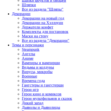
Шапки фруктов и овощей
Шляпки
Все из раздела "Шляпы"
Декорации
Декорации на новый год
Декорации на Хэллоуин
Держатели конфет
Комплекты для постановок
Маски на стену
Все из раздела "Декорации"
Темы и персонажи
Steampunk
Ангелы
Аниме
Вампиры и вампирши
Ведьмы и колдуны
Вирусы, микробы
Военные
Времена года
Гангстеры и гангстерши
Герои игр
Герои кино и комиксов
Герои мультфильмов и сказок
Дикий запад
Дьяволы и Дьяволицы