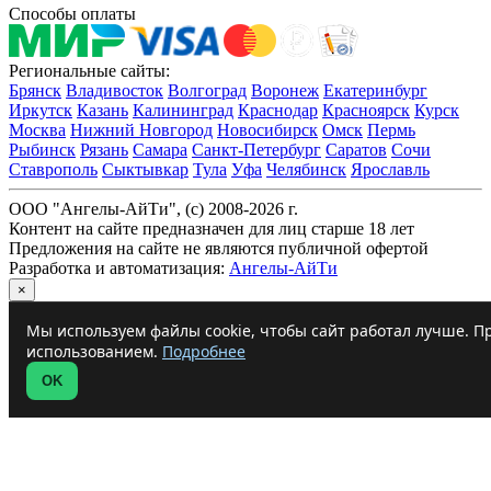
Способы оплаты
Региональные сайты:
Брянск
Владивосток
Волгоград
Воронеж
Екатеринбург
Иркутск
Казань
Калининград
Краснодар
Красноярск
Курск
Москва
Нижний Новгород
Новосибирск
Омск
Пермь
Рыбинск
Рязань
Самара
Санкт-Петербург
Саратов
Сочи
Ставрополь
Сыктывкар
Тула
Уфа
Челябинск
Ярославль
ООО "Ангелы-АйТи", (c) 2008-2026 г.
Контент на сайте предназначен для лиц старше 18 лет
Предложения на сайте не являются публичной офертой
Разработка и автоматизация:
Ангелы-АйТи
×
Мы используем файлы cookie, чтобы сайт работал лучше. Пр
использованием.
Подробнее
OK