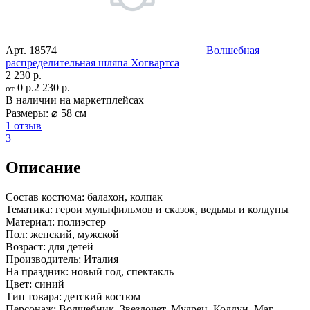
Арт.
18574
Волшебная
распределительная шляпа Хогвартса
2 230 р.
0 р.
2 230 р.
от
В наличии на маркетплейсах
Размеры:
⌀ 58 см
1 отзыв
3
Описание
Состав костюма:
балахон, колпак
Тематика:
герои мультфильмов и сказок, ведьмы и колдуны
Материал:
полиэстер
Пол:
женский, мужской
Возраст:
для детей
Производитель:
Италия
На праздник:
новый год, спектакль
Цвет:
синий
Тип товара:
детский костюм
Персонаж:
Волшебник, Звездочет, Мудрец, Колдун, Маг