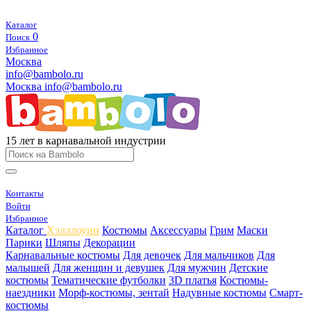
Каталог
0
Поиск
Избранное
Москва
info@bambolo.ru
Москва
info@bambolo.ru
15 лет в карнавальной индустрии
Контакты
Войти
Избранное
Каталог
Хэлллоуин
Костюмы
Аксессуары
Грим
Маски
Парики
Шляпы
Декорации
Карнавальные костюмы
Для девочек
Для мальчиков
Для
малышей
Для женщин и девушек
Для мужчин
Детские
костюмы
Тематические футболки
3D платья
Костюмы-
наездники
Морф-костюмы, зентай
Надувные костюмы
Смарт-
костюмы