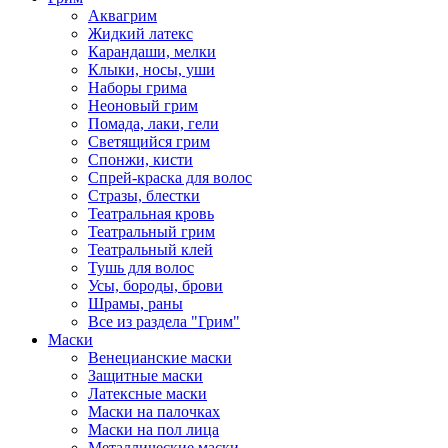
Аквагрим
Жидкий латекс
Карандаши, мелки
Клыки, носы, уши
Наборы грима
Неоновый грим
Помада, лаки, гели
Светящийся грим
Спонжи, кисти
Спрей-краска для волос
Стразы, блестки
Театральная кровь
Театральный грим
Театральный клей
Тушь для волос
Усы, бороды, брови
Шрамы, раны
Все из раздела "Грим"
Маски
Венецианские маски
Защитные маски
Латексные маски
Маски на палочках
Маски на пол лица
Металлические маски