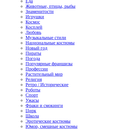
Еда
Животные, птицы, рыбы
Знаменитости
Игрушки
Космос
Косплей
Любовь
Музыкальные стили
Национальные костюмы
Новый год
Пираты
Погода
Популярные франшизы
Профессии
Растительный мир
Религия
Ретро / Исторические
Роботы
Спорт
Ужасы
Фраки и смокинги
Цирк
Школа
Эротические костюмы
Юмор, смешные костюмы