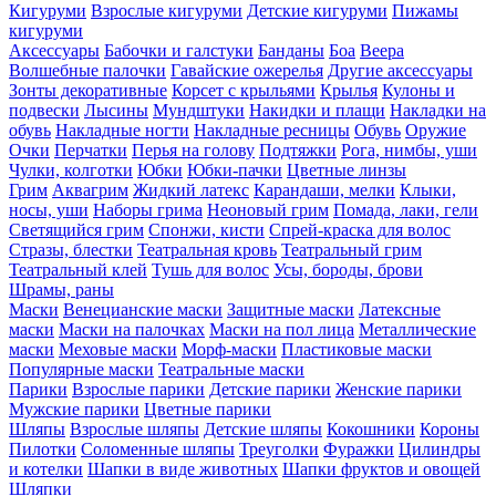
Кигуруми
Взрослые кигуруми
Детские кигуруми
Пижамы
кигуруми
Аксессуары
Бабочки и галстуки
Банданы
Боа
Веера
Волшебные палочки
Гавайские ожерелья
Другие аксессуары
Зонты декоративные
Корсет с крыльями
Крылья
Кулоны и
подвески
Лысины
Мундштуки
Накидки и плащи
Накладки на
обувь
Накладные ногти
Накладные ресницы
Обувь
Оружие
Очки
Перчатки
Перья на голову
Подтяжки
Рога, нимбы, уши
Чулки, колготки
Юбки
Юбки-пачки
Цветные линзы
Грим
Аквагрим
Жидкий латекс
Карандаши, мелки
Клыки,
носы, уши
Наборы грима
Неоновый грим
Помада, лаки, гели
Светящийся грим
Спонжи, кисти
Спрей-краска для волос
Стразы, блестки
Театральная кровь
Театральный грим
Театральный клей
Тушь для волос
Усы, бороды, брови
Шрамы, раны
Маски
Венецианские маски
Защитные маски
Латексные
маски
Маски на палочках
Маски на пол лица
Металлические
маски
Меховые маски
Морф-маски
Пластиковые маски
Популярные маски
Театральные маски
Парики
Взрослые парики
Детские парики
Женские парики
Мужские парики
Цветные парики
Шляпы
Взрослые шляпы
Детские шляпы
Кокошники
Короны
Пилотки
Соломенные шляпы
Треуголки
Фуражки
Цилиндры
и котелки
Шапки в виде животных
Шапки фруктов и овощей
Шляпки