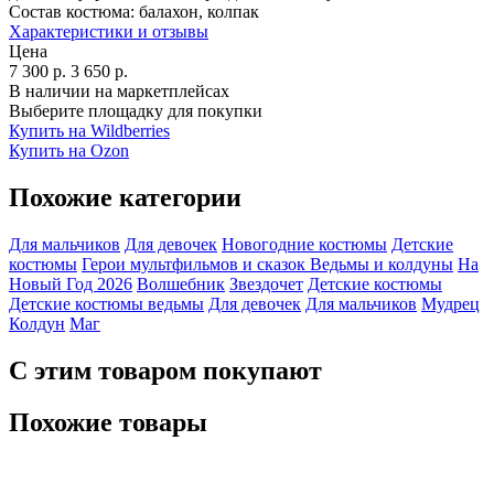
Состав костюма:
балахон, колпак
Характеристики и отзывы
Цена
7 300
р.
3 650
р.
В наличии на маркетплейсах
Выберите площадку для покупки
Купить на Wildberries
Купить на Ozon
Похожие категории
Для мальчиков
Для девочек
Новогодние костюмы
Детские
костюмы
Герои мультфильмов и сказок
Ведьмы и колдуны
На
Новый Год 2026
Волшебник
Звездочет
Детские костюмы
Детские костюмы ведьмы
Для девочек
Для мальчиков
Мудрец
Колдун
Маг
С этим товаром покупают
Похожие товары