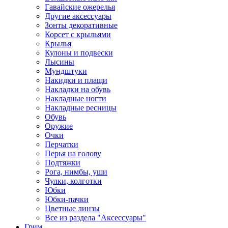
Гавайские ожерелья
Другие аксессуары
Зонты декоративные
Корсет с крыльями
Крылья
Кулоны и подвески
Лысины
Мундштуки
Накидки и плащи
Накладки на обувь
Накладные ногти
Накладные ресницы
Обувь
Оружие
Очки
Перчатки
Перья на голову
Подтяжки
Рога, нимбы, уши
Чулки, колготки
Юбки
Юбки-пачки
Цветные линзы
Все из раздела "Аксессуары"
Грим