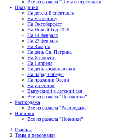
Все из раздела "Темы и персонажи"
Праздники
На детский спектакль
На масленицу
На Октоберфест
На Новый Год 2026
На 14 февраля
На 23 февраля
На 8 марта
На день Св. Патрика
На Хэллоуин
На 1 апреля
На день космонавтики
На парад победы
На праздник Осени
На утренник
Выпускной в детский сад
Все из раздела "Праздники"
Распродажа
Все из раздела "Распродажа"
Новинки
Все из раздела "Новинки"
Главная
Темы и персонажи