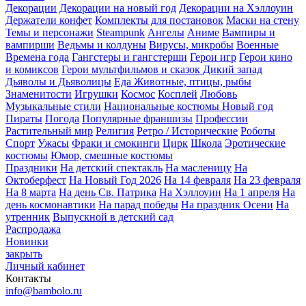
Декорации
Декорации на новый год
Декорации на Хэллоуин
Держатели конфет
Комплекты для постановок
Маски на стену
Темы и персонажи
Steampunk
Ангелы
Аниме
Вампиры и
вампирши
Ведьмы и колдуны
Вирусы, микробы
Военные
Времена года
Гангстеры и гангстерши
Герои игр
Герои кино
и комиксов
Герои мультфильмов и сказок
Дикий запад
Дьяволы и Дьяволицы
Еда
Животные, птицы, рыбы
Знаменитости
Игрушки
Космос
Косплей
Любовь
Музыкальные стили
Национальные костюмы
Новый год
Пираты
Погода
Популярные франшизы
Профессии
Растительный мир
Религия
Ретро / Исторические
Роботы
Спорт
Ужасы
Фраки и смокинги
Цирк
Школа
Эротические
костюмы
Юмор, смешные костюмы
Праздники
На детский спектакль
На масленицу
На
Октоберфест
На Новый Год 2026
На 14 февраля
На 23 февраля
На 8 марта
На день Св. Патрика
На Хэллоуин
На 1 апреля
На
день космонавтики
На парад победы
На праздник Осени
На
утренник
Выпускной в детский сад
Распродажа
Новинки
закрыть
Личный кабинет
Контакты
info@bambolo.ru