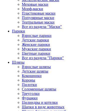
Меховые маски
Морф-маски
Пластиковые маски
Популярные маски
Театральные маски
Все из раздела "Маски"
Парики
Взрослые парики
Детские парики
Женские парики
Мужские парики
Цветные парики
Все из раздела "Парики"
Шляпы
Взрослые шляпы
Детские шляпы
Кокошники
Короны
Пилотки
Соломенные шляпы
Треуголки
Фуражки
Цилиндры и котелки
Шапки в виде животных