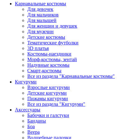
Карнавальные костюмы
Для девочек
Для мальчиков
Для малышей
Для женщин и девушек
Для мужчин
Детские костюмы
Тематические футболки
3D платья
Костюмы-наездники
Морф-костюмы, зентай
Надувные костюмы
Смарт-костюмы
Все из раздела "Карнавальные костюмы"
Кигуруми
Взрослые кигуруми
Детские кигуруми
Пижамы кигуруми
Все из раздела "Кигуруми"
Аксессуары
Бабочки и галстуки
Банданы
Боа
Веера
Волшебные палочки