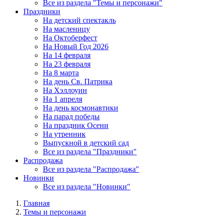
Все из раздела "Темы и персонажи"
Праздники
На детский спектакль
На масленицу
На Октоберфест
На Новый Год 2026
На 14 февраля
На 23 февраля
На 8 марта
На день Св. Патрика
На Хэллоуин
На 1 апреля
На день космонавтики
На парад победы
На праздник Осени
На утренник
Выпускной в детский сад
Все из раздела "Праздники"
Распродажа
Все из раздела "Распродажа"
Новинки
Все из раздела "Новинки"
Главная
Темы и персонажи