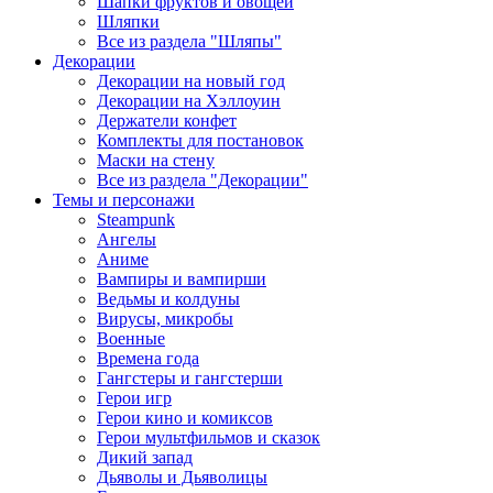
Шапки фруктов и овощей
Шляпки
Все из раздела "Шляпы"
Декорации
Декорации на новый год
Декорации на Хэллоуин
Держатели конфет
Комплекты для постановок
Маски на стену
Все из раздела "Декорации"
Темы и персонажи
Steampunk
Ангелы
Аниме
Вампиры и вампирши
Ведьмы и колдуны
Вирусы, микробы
Военные
Времена года
Гангстеры и гангстерши
Герои игр
Герои кино и комиксов
Герои мультфильмов и сказок
Дикий запад
Дьяволы и Дьяволицы