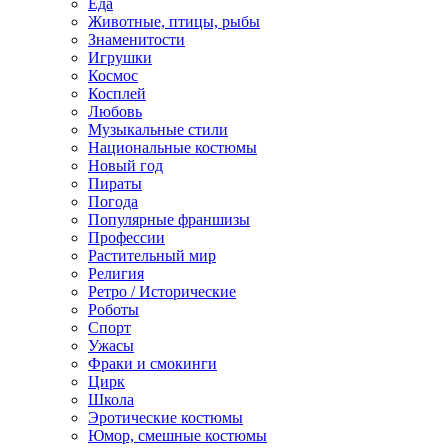
Еда
Животные, птицы, рыбы
Знаменитости
Игрушки
Космос
Косплей
Любовь
Музыкальные стили
Национальные костюмы
Новый год
Пираты
Погода
Популярные франшизы
Профессии
Растительный мир
Религия
Ретро / Исторические
Роботы
Спорт
Ужасы
Фраки и смокинги
Цирк
Школа
Эротические костюмы
Юмор, смешные костюмы