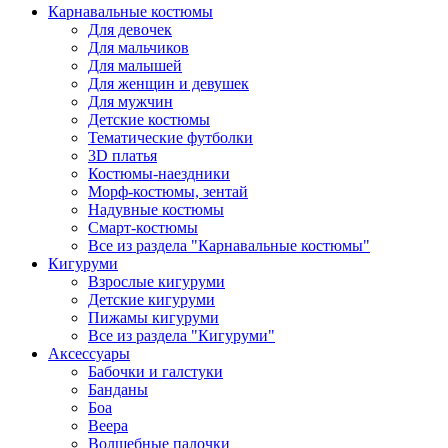
Карнавальные костюмы
Для девочек
Для мальчиков
Для малышей
Для женщин и девушек
Для мужчин
Детские костюмы
Тематические футболки
3D платья
Костюмы-наездники
Морф-костюмы, зентай
Надувные костюмы
Смарт-костюмы
Все из раздела "Карнавальные костюмы"
Кигуруми
Взрослые кигуруми
Детские кигуруми
Пижамы кигуруми
Все из раздела "Кигуруми"
Аксессуары
Бабочки и галстуки
Банданы
Боа
Веера
Волшебные палочки