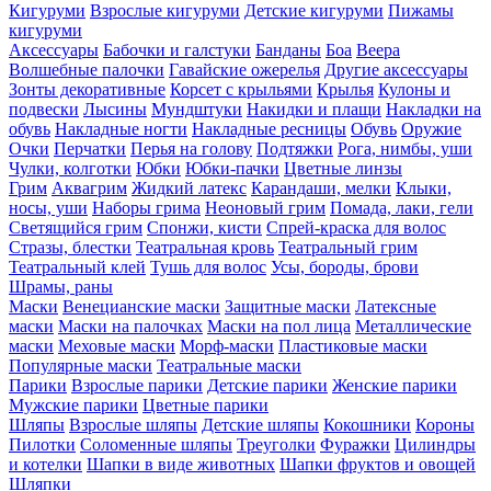
Кигуруми
Взрослые кигуруми
Детские кигуруми
Пижамы
кигуруми
Аксессуары
Бабочки и галстуки
Банданы
Боа
Веера
Волшебные палочки
Гавайские ожерелья
Другие аксессуары
Зонты декоративные
Корсет с крыльями
Крылья
Кулоны и
подвески
Лысины
Мундштуки
Накидки и плащи
Накладки на
обувь
Накладные ногти
Накладные ресницы
Обувь
Оружие
Очки
Перчатки
Перья на голову
Подтяжки
Рога, нимбы, уши
Чулки, колготки
Юбки
Юбки-пачки
Цветные линзы
Грим
Аквагрим
Жидкий латекс
Карандаши, мелки
Клыки,
носы, уши
Наборы грима
Неоновый грим
Помада, лаки, гели
Светящийся грим
Спонжи, кисти
Спрей-краска для волос
Стразы, блестки
Театральная кровь
Театральный грим
Театральный клей
Тушь для волос
Усы, бороды, брови
Шрамы, раны
Маски
Венецианские маски
Защитные маски
Латексные
маски
Маски на палочках
Маски на пол лица
Металлические
маски
Меховые маски
Морф-маски
Пластиковые маски
Популярные маски
Театральные маски
Парики
Взрослые парики
Детские парики
Женские парики
Мужские парики
Цветные парики
Шляпы
Взрослые шляпы
Детские шляпы
Кокошники
Короны
Пилотки
Соломенные шляпы
Треуголки
Фуражки
Цилиндры
и котелки
Шапки в виде животных
Шапки фруктов и овощей
Шляпки