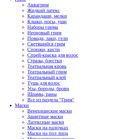
Аквагрим
Жидкий латекс
Карандаши, мелки
Клыки, носы, уши
Наборы грима
Неоновый грим
Помада, лаки, гели
Светящийся грим
Спонжи, кисти
Спрей-краска для волос
Стразы, блестки
Театральная кровь
Театральный грим
Театральный клей
Тушь для волос
Усы, бороды, брови
Шрамы, раны
Все из раздела "Грим"
Маски
Венецианские маски
Защитные маски
Латексные маски
Маски на палочках
Маски на пол лица
Металлические маски