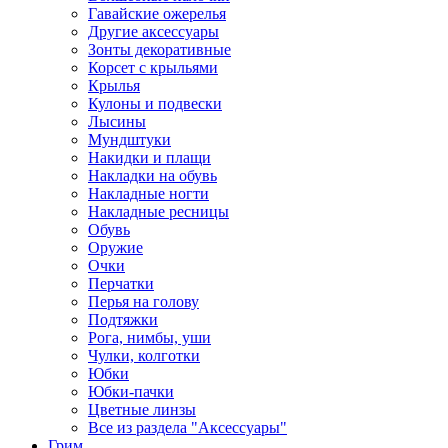
Гавайские ожерелья
Другие аксессуары
Зонты декоративные
Корсет с крыльями
Крылья
Кулоны и подвески
Лысины
Мундштуки
Накидки и плащи
Накладки на обувь
Накладные ногти
Накладные ресницы
Обувь
Оружие
Очки
Перчатки
Перья на голову
Подтяжки
Рога, нимбы, уши
Чулки, колготки
Юбки
Юбки-пачки
Цветные линзы
Все из раздела "Аксессуары"
Грим