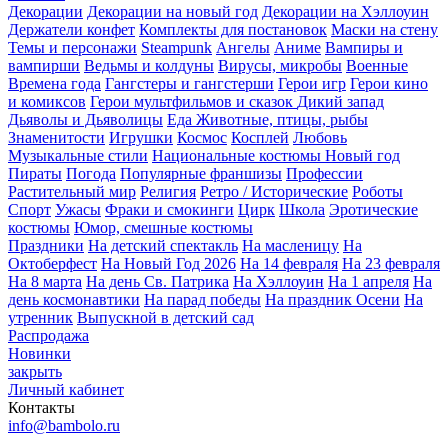
Декорации
Декорации на новый год
Декорации на Хэллоуин
Держатели конфет
Комплекты для постановок
Маски на стену
Темы и персонажи
Steampunk
Ангелы
Аниме
Вампиры и
вампирши
Ведьмы и колдуны
Вирусы, микробы
Военные
Времена года
Гангстеры и гангстерши
Герои игр
Герои кино
и комиксов
Герои мультфильмов и сказок
Дикий запад
Дьяволы и Дьяволицы
Еда
Животные, птицы, рыбы
Знаменитости
Игрушки
Космос
Косплей
Любовь
Музыкальные стили
Национальные костюмы
Новый год
Пираты
Погода
Популярные франшизы
Профессии
Растительный мир
Религия
Ретро / Исторические
Роботы
Спорт
Ужасы
Фраки и смокинги
Цирк
Школа
Эротические
костюмы
Юмор, смешные костюмы
Праздники
На детский спектакль
На масленицу
На
Октоберфест
На Новый Год 2026
На 14 февраля
На 23 февраля
На 8 марта
На день Св. Патрика
На Хэллоуин
На 1 апреля
На
день космонавтики
На парад победы
На праздник Осени
На
утренник
Выпускной в детский сад
Распродажа
Новинки
закрыть
Личный кабинет
Контакты
info@bambolo.ru