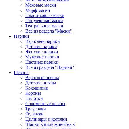
Меховые маски
Морф-маски
Пластиковые маски
Популярные маски
Театральные маски
Все из раздела "Маски"
Парики
Взрослые парики
Детские парики
Женские парики
Мужские парики
Цветные парики
Все из раздела "Парики"
Шляпы
Взрослые шляпы
Детские шляпы
Кокошники
Короны
Пилотки
Соломенные шляпы
Треуголки
Фуражки
Цилиндры и котелки
Шапки в виде животных