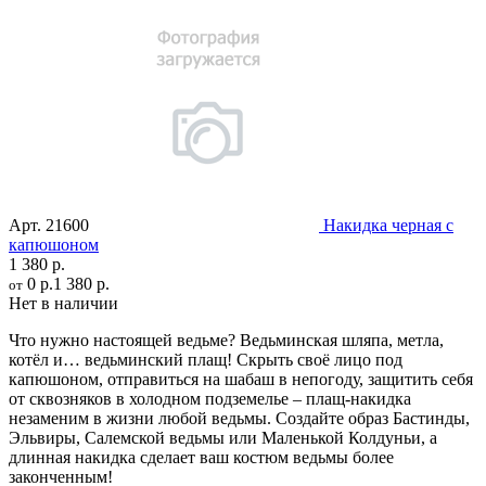
Арт.
21600
Накидка черная с
капюшоном
1 380 р.
0 р.
1 380 р.
от
Нет в наличии
Что нужно настоящей ведьме? Ведьминская шляпа, метла,
котёл и… ведьминский плащ! Скрыть своё лицо под
капюшоном, отправиться на шабаш в непогоду, защитить себя
от сквозняков в холодном подземелье – плащ-накидка
незаменим в жизни любой ведьмы. Создайте образ Бастинды,
Эльвиры, Салемской ведьмы или Маленькой Колдуньи, а
длинная накидка сделает ваш костюм ведьмы более
законченным!