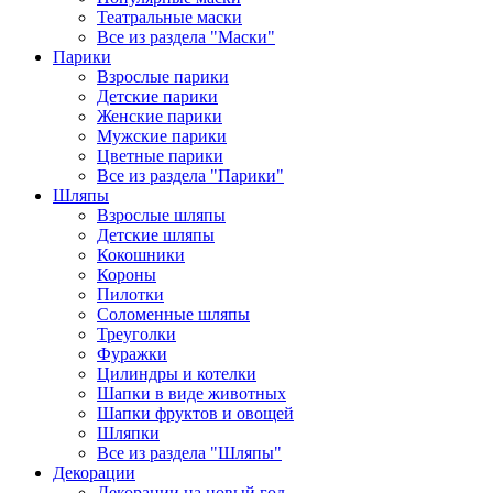
Театральные маски
Все из раздела "Маски"
Парики
Взрослые парики
Детские парики
Женские парики
Мужские парики
Цветные парики
Все из раздела "Парики"
Шляпы
Взрослые шляпы
Детские шляпы
Кокошники
Короны
Пилотки
Соломенные шляпы
Треуголки
Фуражки
Цилиндры и котелки
Шапки в виде животных
Шапки фруктов и овощей
Шляпки
Все из раздела "Шляпы"
Декорации
Декорации на новый год