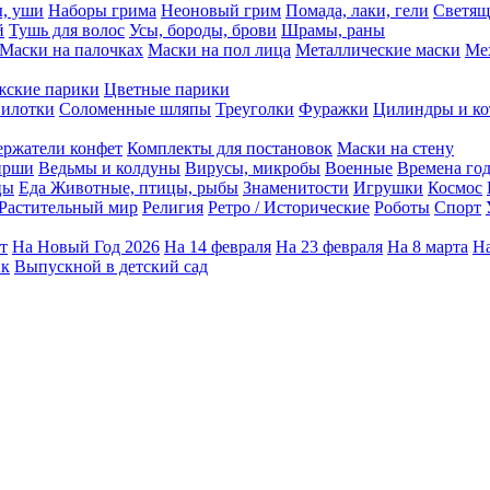
ы, уши
Наборы грима
Неоновый грим
Помада, лаки, гели
Светящ
й
Тушь для волос
Усы, бороды, брови
Шрамы, раны
Маски на палочках
Маски на пол лица
Металлические маски
Ме
ские парики
Цветные парики
илотки
Соломенные шляпы
Треуголки
Фуражки
Цилиндры и ко
ержатели конфет
Комплекты для постановок
Маски на стену
ирши
Ведьмы и колдуны
Вирусы, микробы
Военные
Времена го
цы
Еда
Животные, птицы, рыбы
Знаменитости
Игрушки
Космос
Растительный мир
Религия
Ретро / Исторические
Роботы
Спорт
т
На Новый Год 2026
На 14 февраля
На 23 февраля
На 8 марта
На
ик
Выпускной в детский сад