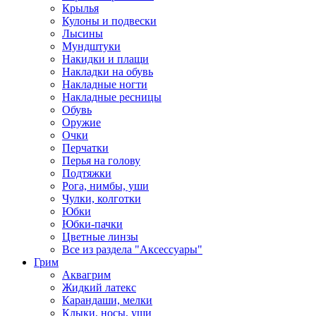
Крылья
Кулоны и подвески
Лысины
Мундштуки
Накидки и плащи
Накладки на обувь
Накладные ногти
Накладные ресницы
Обувь
Оружие
Очки
Перчатки
Перья на голову
Подтяжки
Рога, нимбы, уши
Чулки, колготки
Юбки
Юбки-пачки
Цветные линзы
Все из раздела "Аксессуары"
Грим
Аквагрим
Жидкий латекс
Карандаши, мелки
Клыки, носы, уши