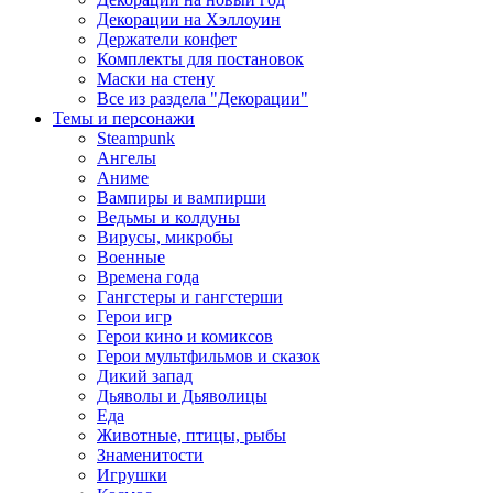
Декорации на Хэллоуин
Держатели конфет
Комплекты для постановок
Маски на стену
Все из раздела "Декорации"
Темы и персонажи
Steampunk
Ангелы
Аниме
Вампиры и вампирши
Ведьмы и колдуны
Вирусы, микробы
Военные
Времена года
Гангстеры и гангстерши
Герои игр
Герои кино и комиксов
Герои мультфильмов и сказок
Дикий запад
Дьяволы и Дьяволицы
Еда
Животные, птицы, рыбы
Знаменитости
Игрушки