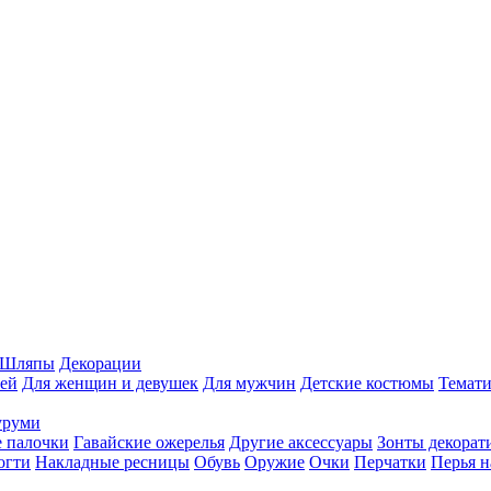
Шляпы
Декорации
ей
Для женщин и девушек
Для мужчин
Детские костюмы
Темати
уруми
 палочки
Гавайские ожерелья
Другие аксессуары
Зонты декорат
огти
Накладные ресницы
Обувь
Оружие
Очки
Перчатки
Перья н