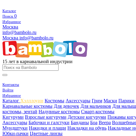
Каталог
0
Поиск
Избранное
Москва
info@bambolo.ru
Москва
info@bambolo.ru
15 лет в карнавальной индустрии
Контакты
Войти
Избранное
Каталог
Хэлллоуин
Костюмы
Аксессуары
Грим
Маски
Парики
Карнавальные костюмы
Для девочек
Для мальчиков
Для малыш
костюмы, зентай
Надувные костюмы
Смарт-костюмы
Кигуруми
Взрослые кигуруми
Детские кигуруми
Пижамы киг
Аксессуары
Бабочки и галстуки
Банданы
Боа
Веера
Волшебные
Мундштуки
Накидки и плащи
Накладки на обувь
Накладные н
Юбки-пачки
Цветные линзы