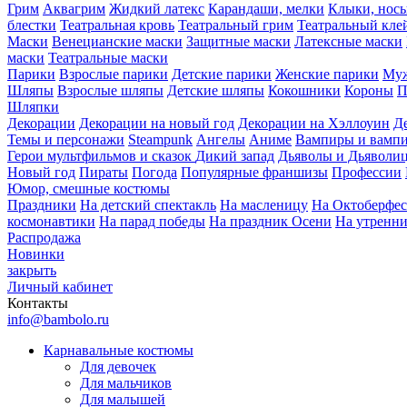
Грим
Аквагрим
Жидкий латекс
Карандаши, мелки
Клыки, нос
блестки
Театральная кровь
Театральный грим
Театральный кле
Маски
Венецианские маски
Защитные маски
Латексные маски
маски
Театральные маски
Парики
Взрослые парики
Детские парики
Женские парики
Муж
Шляпы
Взрослые шляпы
Детские шляпы
Кокошники
Короны
П
Шляпки
Декорации
Декорации на новый год
Декорации на Хэллоуин
Д
Темы и персонажи
Steampunk
Ангелы
Аниме
Вампиры и вамп
Герои мультфильмов и сказок
Дикий запад
Дьяволы и Дьяволи
Новый год
Пираты
Погода
Популярные франшизы
Профессии
Юмор, смешные костюмы
Праздники
На детский спектакль
На масленицу
На Октоберфес
космонавтики
На парад победы
На праздник Осени
На утренн
Распродажа
Новинки
закрыть
Личный кабинет
Контакты
info@bambolo.ru
Карнавальные костюмы
Для девочек
Для мальчиков
Для малышей