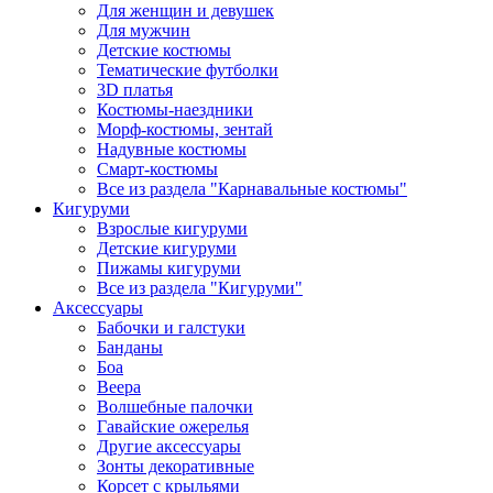
Для женщин и девушек
Для мужчин
Детские костюмы
Тематические футболки
3D платья
Костюмы-наездники
Морф-костюмы, зентай
Надувные костюмы
Смарт-костюмы
Все из раздела "Карнавальные костюмы"
Кигуруми
Взрослые кигуруми
Детские кигуруми
Пижамы кигуруми
Все из раздела "Кигуруми"
Аксессуары
Бабочки и галстуки
Банданы
Боа
Веера
Волшебные палочки
Гавайские ожерелья
Другие аксессуары
Зонты декоративные
Корсет с крыльями