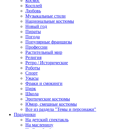
Космос
Косплей
Любовь
Музыкальные стили
Национальные костюмы
Новый год
Пираты
Погода
Популярные франшизы
Профессии
Растительный мир
Религия
Ретро / Исторические
Роботы
Спорт
Ужасы
Фраки и смокинги
Цирк
Школа
Эротические костюмы
Юмор, смешные костюмы
Все из раздела "Темы и персонажи"
Праздники
На детский спектакль
На масленицу