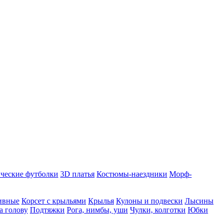
ческие футболки
3D платья
Костюмы-наездники
Морф-
ивные
Корсет с крыльями
Крылья
Кулоны и подвески
Лысины
а голову
Подтяжки
Рога, нимбы, уши
Чулки, колготки
Юбки