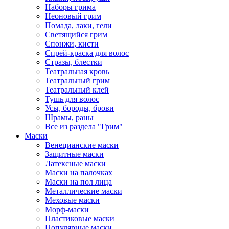
Наборы грима
Неоновый грим
Помада, лаки, гели
Светящийся грим
Спонжи, кисти
Спрей-краска для волос
Стразы, блестки
Театральная кровь
Театральный грим
Театральный клей
Тушь для волос
Усы, бороды, брови
Шрамы, раны
Все из раздела "Грим"
Маски
Венецианские маски
Защитные маски
Латексные маски
Маски на палочках
Маски на пол лица
Металлические маски
Меховые маски
Морф-маски
Пластиковые маски
Популярные маски