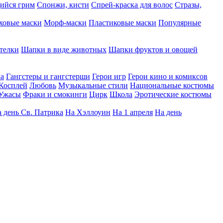
ийся грим
Спонжи, кисти
Спрей-краска для волос
Стразы,
ховые маски
Морф-маски
Пластиковые маски
Популярные
телки
Шапки в виде животных
Шапки фруктов и овощей
да
Гангстеры и гангстерши
Герои игр
Герои кино и комиксов
Косплей
Любовь
Музыкальные стили
Национальные костюмы
Ужасы
Фраки и смокинги
Цирк
Школа
Эротические костюмы
 день Св. Патрика
На Хэллоуин
На 1 апреля
На день