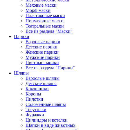
Меховые маски
Морф-маски
Пластиковые маски
Популярные маски
Театральные маски
Все из раздела "Маски"
Парики
Взрослые парики
Детские парики
Женские парики
Мужские парики
Цветные парики
Все из раздела "Парики"
Шляпы
Взрослые шляпы
Детские шляпы
Кокошники
Короны
Пилотки
Соломенные шляпы
Треуголки
Фуражки
Цилиндры и котелки
Шапки в виде животных