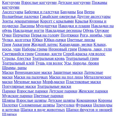
Кигуруми
Взрослые кигуруми
Детские кигуруми
Пижамы
кигуруми
Аксессуары
Бабочки и галстуки
Банданы
Боа
Веера
Волшебные палочки
Гавайские ожерелья
Другие аксессуары
Зонты декоративные
Корсет с крыльями
Крылья
Кулоны и
подвески
Лысины
Мундштуки
Накидки и плащи
Накладки на
обувь
Накладные ногти
Накладные ресницы
Обувь
Оружие
Очки
Перчатки
Перья на голову
Подтяжки
Рога, нимбы, уши
Чулки, колготки
Юбки
Юбки-пачки
Цветные линзы
Грим
Аквагрим
Жидкий латекс
Карандаши, мелки
Клыки,
носы, уши
Наборы грима
Неоновый грим
Помада, лаки, гели
Светящийся грим
Спонжи, кисти
Спрей-краска для волос
Стразы, блестки
Театральная кровь
Театральный грим
Театральный клей
Тушь для волос
Усы, бороды, брови
Шрамы, раны
Маски
Венецианские маски
Защитные маски
Латексные
маски
Маски на палочках
Маски на пол лица
Металлические
маски
Меховые маски
Морф-маски
Пластиковые маски
Популярные маски
Театральные маски
Парики
Взрослые парики
Детские парики
Женские парики
Мужские парики
Цветные парики
Шляпы
Взрослые шляпы
Детские шляпы
Кокошники
Короны
Пилотки
Соломенные шляпы
Треуголки
Фуражки
Цилиндры
и котелки
Шапки в виде животных
Шапки фруктов и овощей
Шляпки