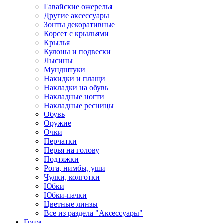
Гавайские ожерелья
Другие аксессуары
Зонты декоративные
Корсет с крыльями
Крылья
Кулоны и подвески
Лысины
Мундштуки
Накидки и плащи
Накладки на обувь
Накладные ногти
Накладные ресницы
Обувь
Оружие
Очки
Перчатки
Перья на голову
Подтяжки
Рога, нимбы, уши
Чулки, колготки
Юбки
Юбки-пачки
Цветные линзы
Все из раздела "Аксессуары"
Грим