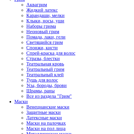
Аквагрим
Жидкий латекс
Карандаши, мелки
Клыки, носы, уши
Наборы грима
Неоновый грим
Помада, лаки, гели
Светящийся грим
Спонжи, кисти
Спрей-краска для волос
Стразы, блестки
Театральная кровь
Театральный грим
Театральный клей
Тушь для волос
Усы, бороды, брови
Шрамы, раны
Все из раздела "Грим"
Маски
Венецианские маски
Защитные маски
Латексные маски
Маски на палочках
Маски на пол лица
Металлические маски