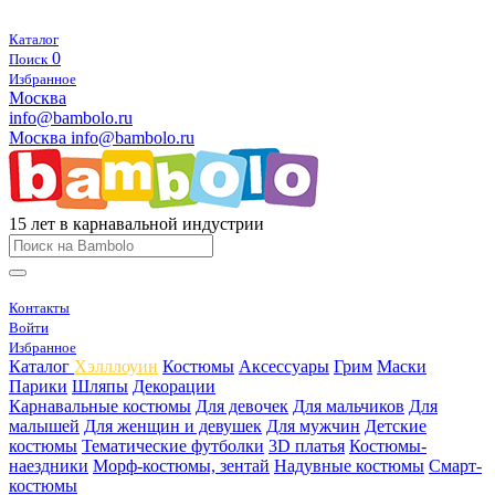
Каталог
0
Поиск
Избранное
Москва
info@bambolo.ru
Москва
info@bambolo.ru
15 лет в карнавальной индустрии
Контакты
Войти
Избранное
Каталог
Хэлллоуин
Костюмы
Аксессуары
Грим
Маски
Парики
Шляпы
Декорации
Карнавальные костюмы
Для девочек
Для мальчиков
Для
малышей
Для женщин и девушек
Для мужчин
Детские
костюмы
Тематические футболки
3D платья
Костюмы-
наездники
Морф-костюмы, зентай
Надувные костюмы
Смарт-
костюмы