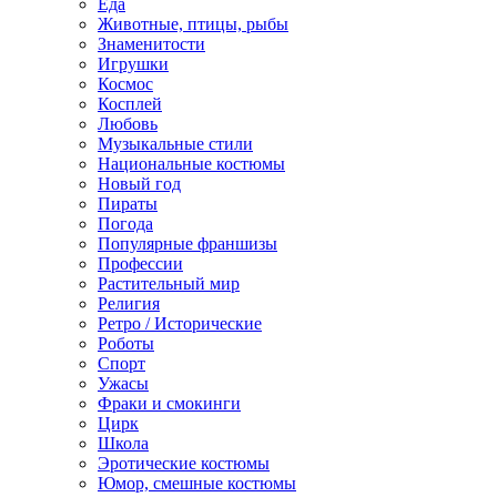
Еда
Животные, птицы, рыбы
Знаменитости
Игрушки
Космос
Косплей
Любовь
Музыкальные стили
Национальные костюмы
Новый год
Пираты
Погода
Популярные франшизы
Профессии
Растительный мир
Религия
Ретро / Исторические
Роботы
Спорт
Ужасы
Фраки и смокинги
Цирк
Школа
Эротические костюмы
Юмор, смешные костюмы