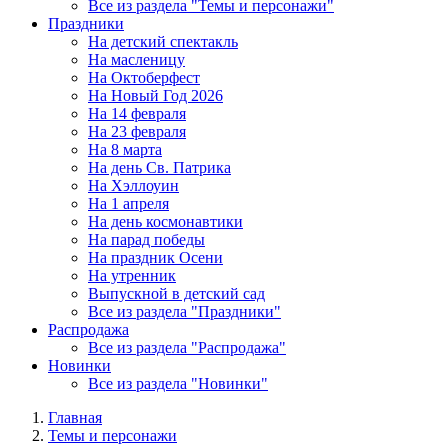
Все из раздела "Темы и персонажи"
Праздники
На детский спектакль
На масленицу
На Октоберфест
На Новый Год 2026
На 14 февраля
На 23 февраля
На 8 марта
На день Св. Патрика
На Хэллоуин
На 1 апреля
На день космонавтики
На парад победы
На праздник Осени
На утренник
Выпускной в детский сад
Все из раздела "Праздники"
Распродажа
Все из раздела "Распродажа"
Новинки
Все из раздела "Новинки"
Главная
Темы и персонажи