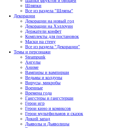
Шапки фруктов и овощей
Шляпки
Все из раздела "Шляпы"
Декорации
Декорации на новый год
Декорации на Хэллоуин
Держатели конфет
Комплекты для постановок
Маски на стену
Все из раздела "Декорации"
Темы и персонажи
Steampunk
Ангелы
Аниме
Вампиры и вампирши
Ведьмы и колдуны
Вирусы, микробы
Военные
Времена года
Гангстеры и гангстерши
Герои игр
Герои кино и комиксов
Герои мультфильмов и сказок
Дикий запад
Дьяволы и Дьяволицы