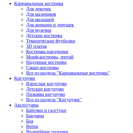
Карнавальные костюмы
Для девочек
Для мальчиков
Для малышей
Для женщин и девушек
Для мужчин
Детские костюмы
Тематические футболки
3D платья
Костюмы-наездники
Морф-костюмы, зентай
Надувные костюмы
Смарт-костюмы
Все из раздела "Карнавальные костюмы"
Кигуруми
Взрослые кигуруми
Детские кигуруми
Пижамы кигуруми
Все из раздела "Кигуруми"
Аксессуары
Бабочки и галстуки
Банданы
Боа
Веера
Волшебные палочки