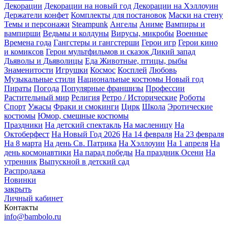
Декорации
Декорации на новый год
Декорации на Хэллоуин
Держатели конфет
Комплекты для постановок
Маски на стену
Темы и персонажи
Steampunk
Ангелы
Аниме
Вампиры и
вампирши
Ведьмы и колдуны
Вирусы, микробы
Военные
Времена года
Гангстеры и гангстерши
Герои игр
Герои кино
и комиксов
Герои мультфильмов и сказок
Дикий запад
Дьяволы и Дьяволицы
Еда
Животные, птицы, рыбы
Знаменитости
Игрушки
Космос
Косплей
Любовь
Музыкальные стили
Национальные костюмы
Новый год
Пираты
Погода
Популярные франшизы
Профессии
Растительный мир
Религия
Ретро / Исторические
Роботы
Спорт
Ужасы
Фраки и смокинги
Цирк
Школа
Эротические
костюмы
Юмор, смешные костюмы
Праздники
На детский спектакль
На масленицу
На
Октоберфест
На Новый Год 2026
На 14 февраля
На 23 февраля
На 8 марта
На день Св. Патрика
На Хэллоуин
На 1 апреля
На
день космонавтики
На парад победы
На праздник Осени
На
утренник
Выпускной в детский сад
Распродажа
Новинки
закрыть
Личный кабинет
Контакты
info@bambolo.ru