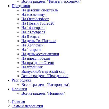
Все из раздела "Темы и персонажи"
Праздники
На детский спектакль
На масленицу
На Октоберфест
На Новый Год 2026
На 14 февраля
На 23 февраля
На 8 марта
На день Св. Патрика
На Хэллоуин
На 1 апреля
На день космонавтики
На парад победы
На праздник Осени
На утренник
Выпускной в детский сад
Все из раздела "Праздники"
Распродажа
Все из раздела "Распродажа"
Новинки
Все из раздела "Новинки"
Главная
Темы и персонажи