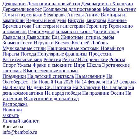
Декорации
Декорации на новый год
Декорации на Хэллоуин
Держатели конфет
Комплекты для постановок
Маски на стену
Темы и персонажи
Steampunk
Ангелы
Аниме
Вампиры и
вампирши
Ведьмы и колдуны
Вирусы, микробы
Военные
Времена года
Гангстеры и гангстерши
Герои игр
Герои кино
и комиксов
Герои мультфильмов и сказок
Дикий запад
Дьяволы и Дьяволицы
Еда
Животные, птицы, рыбы
Знаменитости
Игрушки
Космос
Косплей
Любовь
Музыкальные стили
Национальные костюмы
Новый год
Пираты
Погода
Популярные франшизы
Профессии
Растительный мир
Религия
Ретро / Исторические
Роботы
Спорт
Ужасы
Фраки и смокинги
Цирк
Школа
Эротические
костюмы
Юмор, смешные костюмы
Праздники
На детский спектакль
На масленицу
На
Октоберфест
На Новый Год 2026
На 14 февраля
На 23 февраля
На 8 марта
На день Св. Патрика
На Хэллоуин
На 1 апреля
На
день космонавтики
На парад победы
На праздник Осени
На
утренник
Выпускной в детский сад
Распродажа
Новинки
закрыть
Личный кабинет
Контакты
info@bambolo.ru