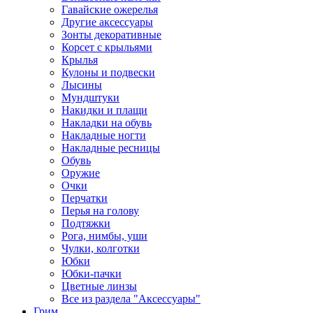
Гавайские ожерелья
Другие аксессуары
Зонты декоративные
Корсет с крыльями
Крылья
Кулоны и подвески
Лысины
Мундштуки
Накидки и плащи
Накладки на обувь
Накладные ногти
Накладные ресницы
Обувь
Оружие
Очки
Перчатки
Перья на голову
Подтяжки
Рога, нимбы, уши
Чулки, колготки
Юбки
Юбки-пачки
Цветные линзы
Все из раздела "Аксессуары"
Грим