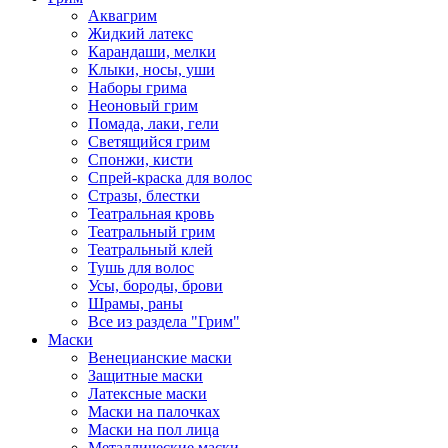
Аквагрим
Жидкий латекс
Карандаши, мелки
Клыки, носы, уши
Наборы грима
Неоновый грим
Помада, лаки, гели
Светящийся грим
Спонжи, кисти
Спрей-краска для волос
Стразы, блестки
Театральная кровь
Театральный грим
Театральный клей
Тушь для волос
Усы, бороды, брови
Шрамы, раны
Все из раздела "Грим"
Маски
Венецианские маски
Защитные маски
Латексные маски
Маски на палочках
Маски на пол лица
Металлические маски