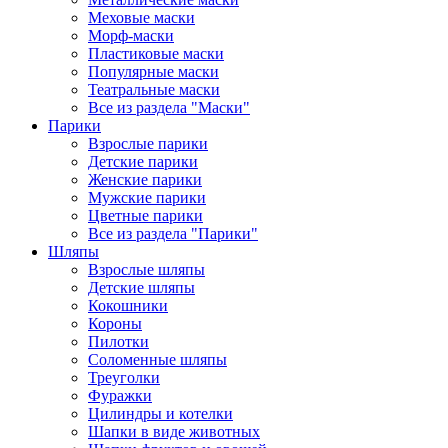
Меховые маски
Морф-маски
Пластиковые маски
Популярные маски
Театральные маски
Все из раздела "Маски"
Парики
Взрослые парики
Детские парики
Женские парики
Мужские парики
Цветные парики
Все из раздела "Парики"
Шляпы
Взрослые шляпы
Детские шляпы
Кокошники
Короны
Пилотки
Соломенные шляпы
Треуголки
Фуражки
Цилиндры и котелки
Шапки в виде животных