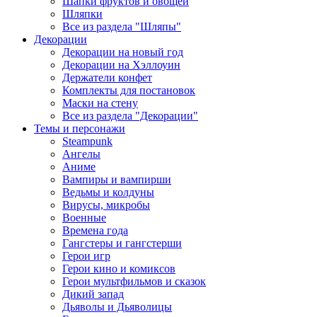
Шапки фруктов и овощей
Шляпки
Все из раздела "Шляпы"
Декорации
Декорации на новый год
Декорации на Хэллоуин
Держатели конфет
Комплекты для постановок
Маски на стену
Все из раздела "Декорации"
Темы и персонажи
Steampunk
Ангелы
Аниме
Вампиры и вампирши
Ведьмы и колдуны
Вирусы, микробы
Военные
Времена года
Гангстеры и гангстерши
Герои игр
Герои кино и комиксов
Герои мультфильмов и сказок
Дикий запад
Дьяволы и Дьяволицы