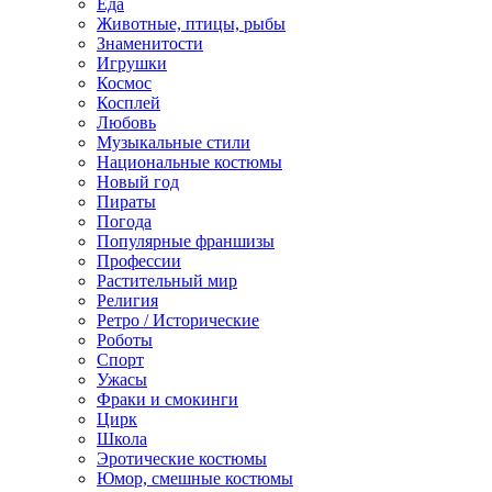
Еда
Животные, птицы, рыбы
Знаменитости
Игрушки
Космос
Косплей
Любовь
Музыкальные стили
Национальные костюмы
Новый год
Пираты
Погода
Популярные франшизы
Профессии
Растительный мир
Религия
Ретро / Исторические
Роботы
Спорт
Ужасы
Фраки и смокинги
Цирк
Школа
Эротические костюмы
Юмор, смешные костюмы