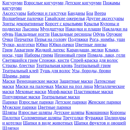
Кигуруми
Взрослые кигуруми
Детские кигуруми
Пижамы
кигуруми
Аксессуары
Бабочки и галстуки
Банданы
Боа
Веера
Волшебные палочки
Гавайские ожерелья
Другие аксессуары
Зонты декоративные
Корсет с крыльями
Крылья
Кулоны и
подвески
Лысины
Мундштуки
Накидки и плащи
Накладки на
обувь
Накладные ногти
Накладные ресницы
Обувь
Оружие
Очки
Перчатки
Перья на голову
Подтяжки
Рога, нимбы, уши
Чулки, колготки
Юбки
Юбки-пачки
Цветные линзы
Грим
Аквагрим
Жидкий латекс
Карандаши, мелки
Клыки,
носы, уши
Наборы грима
Неоновый грим
Помада, лаки, гели
Светящийся грим
Спонжи, кисти
Спрей-краска для волос
Стразы, блестки
Театральная кровь
Театральный грим
Театральный клей
Тушь для волос
Усы, бороды, брови
Шрамы, раны
Маски
Венецианские маски
Защитные маски
Латексные
маски
Маски на палочках
Маски на пол лица
Металлические
маски
Меховые маски
Морф-маски
Пластиковые маски
Популярные маски
Театральные маски
Парики
Взрослые парики
Детские парики
Женские парики
Мужские парики
Цветные парики
Шляпы
Взрослые шляпы
Детские шляпы
Кокошники
Короны
Пилотки
Соломенные шляпы
Треуголки
Фуражки
Цилиндры
и котелки
Шапки в виде животных
Шапки фруктов и овощей
Шляпки