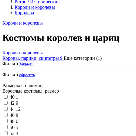
Ретро / Исторические
Короли и королевы
Королева
Короли и королевы
Костюмы королев и цариц
Короли и королевы
Короны, парики, скипетры
9
Ещё категории (1)
Фильтр
Закрыть
Фильтр
сбросить
Размеры в наличии
Взрослые костюмы, размер
40
1
42
9
44
12
46
8
48
6
50
5
52
3