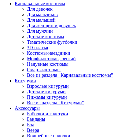
Карнавальные костюмы
Для девочек
Для мальчиков
Для малышей
Для женщин и девушек
Для мужчин
Детские костюмы
Тематические футболки
3D платья
Костюмы-наездники
Морф-костюмы, зентай
Надувные костюмы
Смарт-костюмы
Все из раздела "Карнавальные костюмы"
Кигуруми
Взрослые кигуруми
Детские кигуруми
Пижамы кигуруми
Все из раздела "Кигуруми"
Аксессуары
Бабочки и галстуки
Банданы
Боа
Веера
Волшебные палочки