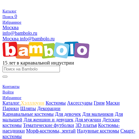
Каталог
0
Поиск
Избранное
Москва
info@bambolo.ru
Москва
info@bambolo.ru
15 лет в карнавальной индустрии
Контакты
Войти
Избранное
Каталог
Хэлллоуин
Костюмы
Аксессуары
Грим
Маски
Парики
Шляпы
Декорации
Карнавальные костюмы
Для девочек
Для мальчиков
Для
малышей
Для женщин и девушек
Для мужчин
Детские
костюмы
Тематические футболки
3D платья
Костюмы-
наездники
Морф-костюмы, зентай
Надувные костюмы
Смарт-
костюмы