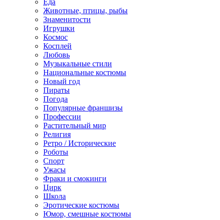
Еда
Животные, птицы, рыбы
Знаменитости
Игрушки
Космос
Косплей
Любовь
Музыкальные стили
Национальные костюмы
Новый год
Пираты
Погода
Популярные франшизы
Профессии
Растительный мир
Религия
Ретро / Исторические
Роботы
Спорт
Ужасы
Фраки и смокинги
Цирк
Школа
Эротические костюмы
Юмор, смешные костюмы