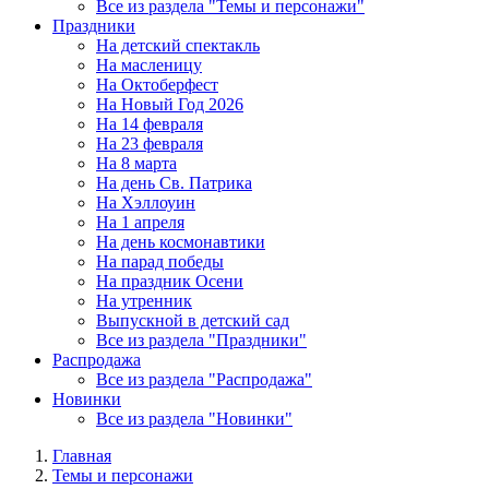
Все из раздела "Темы и персонажи"
Праздники
На детский спектакль
На масленицу
На Октоберфест
На Новый Год 2026
На 14 февраля
На 23 февраля
На 8 марта
На день Св. Патрика
На Хэллоуин
На 1 апреля
На день космонавтики
На парад победы
На праздник Осени
На утренник
Выпускной в детский сад
Все из раздела "Праздники"
Распродажа
Все из раздела "Распродажа"
Новинки
Все из раздела "Новинки"
Главная
Темы и персонажи