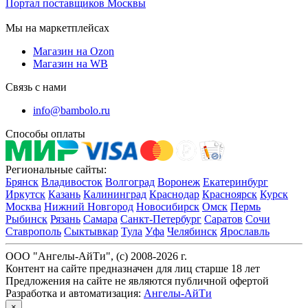
Портал поставщиков Москвы
Мы на маркетплейсах
Магазин на Ozon
Магазин на WB
Связь с нами
info@bambolo.ru
Способы оплаты
Региональные сайты:
Брянск
Владивосток
Волгоград
Воронеж
Екатеринбург
Иркутск
Казань
Калининград
Краснодар
Красноярск
Курск
Москва
Нижний Новгород
Новосибирск
Омск
Пермь
Рыбинск
Рязань
Самара
Санкт-Петербург
Саратов
Сочи
Ставрополь
Сыктывкар
Тула
Уфа
Челябинск
Ярославль
ООО "Ангелы-АйТи", (c) 2008-2026 г.
Контент на сайте предназначен для лиц старше 18 лет
Предложения на сайте не являются публичной офертой
Разработка и автоматизация:
Ангелы-АйТи
×