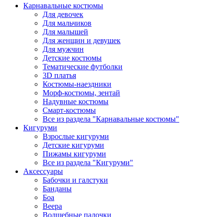
Карнавальные костюмы
Для девочек
Для мальчиков
Для малышей
Для женщин и девушек
Для мужчин
Детские костюмы
Тематические футболки
3D платья
Костюмы-наездники
Морф-костюмы, зентай
Надувные костюмы
Смарт-костюмы
Все из раздела "Карнавальные костюмы"
Кигуруми
Взрослые кигуруми
Детские кигуруми
Пижамы кигуруми
Все из раздела "Кигуруми"
Аксессуары
Бабочки и галстуки
Банданы
Боа
Веера
Волшебные палочки