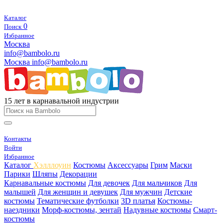
Каталог
0
Поиск
Избранное
Москва
info@bambolo.ru
Москва
info@bambolo.ru
15 лет в карнавальной индустрии
Контакты
Войти
Избранное
Каталог
Хэлллоуин
Костюмы
Аксессуары
Грим
Маски
Парики
Шляпы
Декорации
Карнавальные костюмы
Для девочек
Для мальчиков
Для
малышей
Для женщин и девушек
Для мужчин
Детские
костюмы
Тематические футболки
3D платья
Костюмы-
наездники
Морф-костюмы, зентай
Надувные костюмы
Смарт-
костюмы