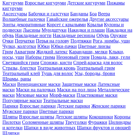
Кигуруми
Взрослые кигуруми
Детские кигуруми
Пижамы
кигуруми
Аксессуары
Бабочки и галстуки
Банданы
Боа
Веера
Волшебные палочки
Гавайские ожерелья
Другие аксессуары
Зонты декоративные
Корсет с крыльями
Крылья
Кулоны и
подвески
Лысины
Мундштуки
Накидки и плащи
Накладки на
обувь
Накладные ногти
Накладные ресницы
Обувь
Оружие
Очки
Перчатки
Перья на голову
Подтяжки
Рога, нимбы, уши
Чулки, колготки
Юбки
Юбки-пачки
Цветные линзы
Грим
Аквагрим
Жидкий латекс
Карандаши, мелки
Клыки,
носы, уши
Наборы грима
Неоновый грим
Помада, лаки, гели
Светящийся грим
Спонжи, кисти
Спрей-краска для волос
Стразы, блестки
Театральная кровь
Театральный грим
Театральный клей
Тушь для волос
Усы, бороды, брови
Шрамы, раны
Маски
Венецианские маски
Защитные маски
Латексные
маски
Маски на палочках
Маски на пол лица
Металлические
маски
Меховые маски
Морф-маски
Пластиковые маски
Популярные маски
Театральные маски
Парики
Взрослые парики
Детские парики
Женские парики
Мужские парики
Цветные парики
Шляпы
Взрослые шляпы
Детские шляпы
Кокошники
Короны
Пилотки
Соломенные шляпы
Треуголки
Фуражки
Цилиндры
и котелки
Шапки в виде животных
Шапки фруктов и овощей
Шляпки