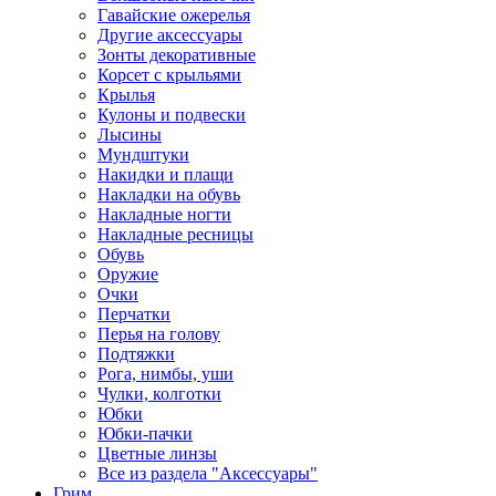
Гавайские ожерелья
Другие аксессуары
Зонты декоративные
Корсет с крыльями
Крылья
Кулоны и подвески
Лысины
Мундштуки
Накидки и плащи
Накладки на обувь
Накладные ногти
Накладные ресницы
Обувь
Оружие
Очки
Перчатки
Перья на голову
Подтяжки
Рога, нимбы, уши
Чулки, колготки
Юбки
Юбки-пачки
Цветные линзы
Все из раздела "Аксессуары"
Грим