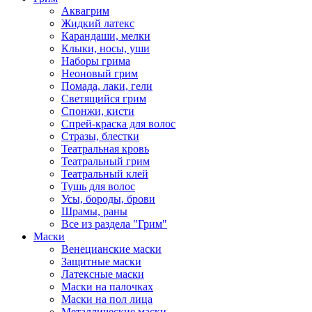
Аквагрим
Жидкий латекс
Карандаши, мелки
Клыки, носы, уши
Наборы грима
Неоновый грим
Помада, лаки, гели
Светящийся грим
Спонжи, кисти
Спрей-краска для волос
Стразы, блестки
Театральная кровь
Театральный грим
Театральный клей
Тушь для волос
Усы, бороды, брови
Шрамы, раны
Все из раздела "Грим"
Маски
Венецианские маски
Защитные маски
Латексные маски
Маски на палочках
Маски на пол лица
Металлические маски