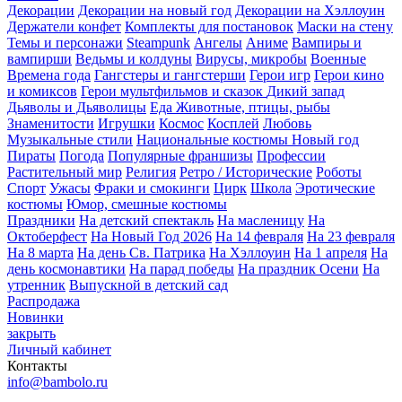
Декорации
Декорации на новый год
Декорации на Хэллоуин
Держатели конфет
Комплекты для постановок
Маски на стену
Темы и персонажи
Steampunk
Ангелы
Аниме
Вампиры и
вампирши
Ведьмы и колдуны
Вирусы, микробы
Военные
Времена года
Гангстеры и гангстерши
Герои игр
Герои кино
и комиксов
Герои мультфильмов и сказок
Дикий запад
Дьяволы и Дьяволицы
Еда
Животные, птицы, рыбы
Знаменитости
Игрушки
Космос
Косплей
Любовь
Музыкальные стили
Национальные костюмы
Новый год
Пираты
Погода
Популярные франшизы
Профессии
Растительный мир
Религия
Ретро / Исторические
Роботы
Спорт
Ужасы
Фраки и смокинги
Цирк
Школа
Эротические
костюмы
Юмор, смешные костюмы
Праздники
На детский спектакль
На масленицу
На
Октоберфест
На Новый Год 2026
На 14 февраля
На 23 февраля
На 8 марта
На день Св. Патрика
На Хэллоуин
На 1 апреля
На
день космонавтики
На парад победы
На праздник Осени
На
утренник
Выпускной в детский сад
Распродажа
Новинки
закрыть
Личный кабинет
Контакты
info@bambolo.ru