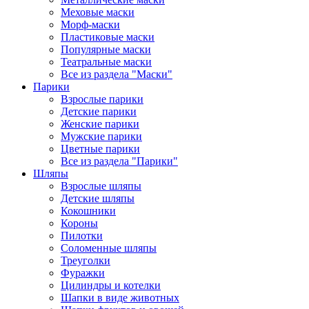
Меховые маски
Морф-маски
Пластиковые маски
Популярные маски
Театральные маски
Все из раздела "Маски"
Парики
Взрослые парики
Детские парики
Женские парики
Мужские парики
Цветные парики
Все из раздела "Парики"
Шляпы
Взрослые шляпы
Детские шляпы
Кокошники
Короны
Пилотки
Соломенные шляпы
Треуголки
Фуражки
Цилиндры и котелки
Шапки в виде животных