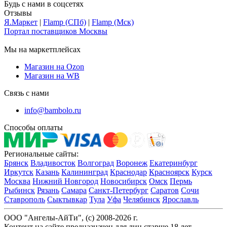
Будь с нами в соцсетях
Отзывы
Я.Маркет
|
Flamp (СПб)
|
Flamp (Мск)
Портал поставщиков Москвы
Мы на маркетплейсах
Магазин на Ozon
Магазин на WB
Связь с нами
info@bambolo.ru
Способы оплаты
Региональные сайты:
Брянск
Владивосток
Волгоград
Воронеж
Екатеринбург
Иркутск
Казань
Калининград
Краснодар
Красноярск
Курск
Москва
Нижний Новгород
Новосибирск
Омск
Пермь
Рыбинск
Рязань
Самара
Санкт-Петербург
Саратов
Сочи
Ставрополь
Сыктывкар
Тула
Уфа
Челябинск
Ярославль
ООО "Ангелы-АйТи", (c) 2008-2026 г.
Контент на сайте предназначен для лиц старше 18 лет