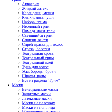
Аквагрим
Жидкий латекс
Карандаши, мелки
Клыки, носы, уши
Наборы грима
Неоновый грим
Помада, лаки, гели
Светящийся грим
Спонжи, кисти
Спрей-краска для волос
Стразы, блестки
Театральная кровь
Театральный грим
Театральный клей
Тушь для волос
Усы, бороды, брови
Шрамы, раны
Все из раздела "Грим"
Маски
Венецианские маски
Защитные маски
Латексные маски
Маски на палочках
Маски на пол лица
Металлические маски