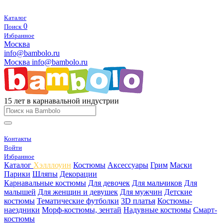
Каталог
0
Поиск
Избранное
Москва
info@bambolo.ru
Москва
info@bambolo.ru
15 лет в карнавальной индустрии
Контакты
Войти
Избранное
Каталог
Хэлллоуин
Костюмы
Аксессуары
Грим
Маски
Парики
Шляпы
Декорации
Карнавальные костюмы
Для девочек
Для мальчиков
Для
малышей
Для женщин и девушек
Для мужчин
Детские
костюмы
Тематические футболки
3D платья
Костюмы-
наездники
Морф-костюмы, зентай
Надувные костюмы
Смарт-
костюмы