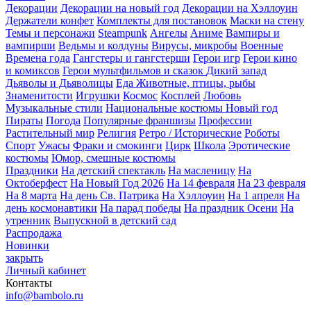
Декорации
Декорации на новый год
Декорации на Хэллоуин
Держатели конфет
Комплекты для постановок
Маски на стену
Темы и персонажи
Steampunk
Ангелы
Аниме
Вампиры и
вампирши
Ведьмы и колдуны
Вирусы, микробы
Военные
Времена года
Гангстеры и гангстерши
Герои игр
Герои кино
и комиксов
Герои мультфильмов и сказок
Дикий запад
Дьяволы и Дьяволицы
Еда
Животные, птицы, рыбы
Знаменитости
Игрушки
Космос
Косплей
Любовь
Музыкальные стили
Национальные костюмы
Новый год
Пираты
Погода
Популярные франшизы
Профессии
Растительный мир
Религия
Ретро / Исторические
Роботы
Спорт
Ужасы
Фраки и смокинги
Цирк
Школа
Эротические
костюмы
Юмор, смешные костюмы
Праздники
На детский спектакль
На масленицу
На
Октоберфест
На Новый Год 2026
На 14 февраля
На 23 февраля
На 8 марта
На день Св. Патрика
На Хэллоуин
На 1 апреля
На
день космонавтики
На парад победы
На праздник Осени
На
утренник
Выпускной в детский сад
Распродажа
Новинки
закрыть
Личный кабинет
Контакты
info@bambolo.ru