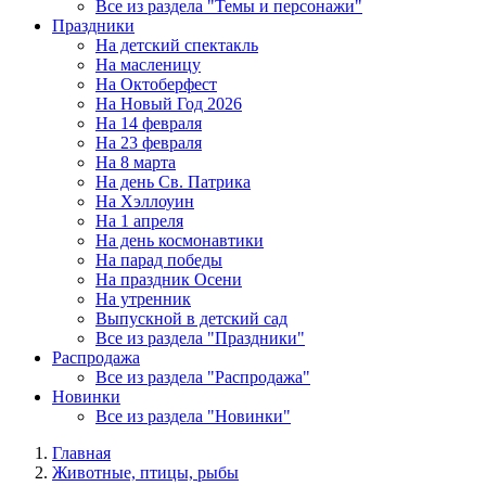
Все из раздела "Темы и персонажи"
Праздники
На детский спектакль
На масленицу
На Октоберфест
На Новый Год 2026
На 14 февраля
На 23 февраля
На 8 марта
На день Св. Патрика
На Хэллоуин
На 1 апреля
На день космонавтики
На парад победы
На праздник Осени
На утренник
Выпускной в детский сад
Все из раздела "Праздники"
Распродажа
Все из раздела "Распродажа"
Новинки
Все из раздела "Новинки"
Главная
Животные, птицы, рыбы