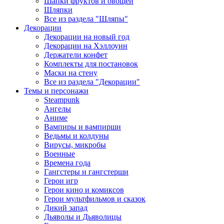
Шапки фруктов и овощей
Шляпки
Все из раздела "Шляпы"
Декорации
Декорации на новый год
Декорации на Хэллоуин
Держатели конфет
Комплекты для постановок
Маски на стену
Все из раздела "Декорации"
Темы и персонажи
Steampunk
Ангелы
Аниме
Вампиры и вампирши
Ведьмы и колдуны
Вирусы, микробы
Военные
Времена года
Гангстеры и гангстерши
Герои игр
Герои кино и комиксов
Герои мультфильмов и сказок
Дикий запад
Дьяволы и Дьяволицы