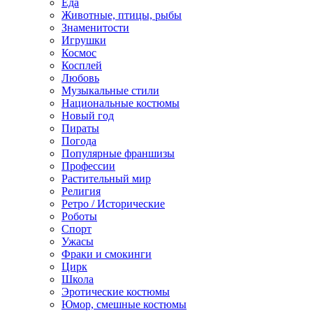
Еда
Животные, птицы, рыбы
Знаменитости
Игрушки
Космос
Косплей
Любовь
Музыкальные стили
Национальные костюмы
Новый год
Пираты
Погода
Популярные франшизы
Профессии
Растительный мир
Религия
Ретро / Исторические
Роботы
Спорт
Ужасы
Фраки и смокинги
Цирк
Школа
Эротические костюмы
Юмор, смешные костюмы