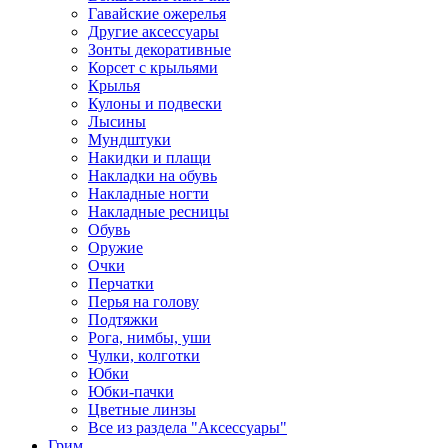
Гавайские ожерелья
Другие аксессуары
Зонты декоративные
Корсет с крыльями
Крылья
Кулоны и подвески
Лысины
Мундштуки
Накидки и плащи
Накладки на обувь
Накладные ногти
Накладные ресницы
Обувь
Оружие
Очки
Перчатки
Перья на голову
Подтяжки
Рога, нимбы, уши
Чулки, колготки
Юбки
Юбки-пачки
Цветные линзы
Все из раздела "Аксессуары"
Грим