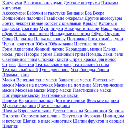
Кигуруми
Взрослые кигуруми
Детские кигуруми
Пижамы
кигуруми
Аксессуары
Бабочки и галстуки
Банданы
Боа
Веера
Волшебные палочки
Гавайские ожерелья
Другие аксессуары
Зонты декоративные
Корсет с крыльями
Крылья
Кулоны и
подвески
Лысины
Мундштуки
Накидки и плащи
Накладки на
обувь
Накладные ногти
Накладные ресницы
Обувь
Оружие
Очки
Перчатки
Перья на голову
Подтяжки
Рога, нимбы, уши
Чулки, колготки
Юбки
Юбки-пачки
Цветные линзы
Грим
Аквагрим
Жидкий латекс
Карандаши, мелки
Клыки,
носы, уши
Наборы грима
Неоновый грим
Помада, лаки, гели
Светящийся грим
Спонжи, кисти
Спрей-краска для волос
Стразы, блестки
Театральная кровь
Театральный грим
Театральный клей
Тушь для волос
Усы, бороды, брови
Шрамы, раны
Маски
Венецианские маски
Защитные маски
Латексные
маски
Маски на палочках
Маски на пол лица
Металлические
маски
Меховые маски
Морф-маски
Пластиковые маски
Популярные маски
Театральные маски
Парики
Взрослые парики
Детские парики
Женские парики
Мужские парики
Цветные парики
Шляпы
Взрослые шляпы
Детские шляпы
Кокошники
Короны
Пилотки
Соломенные шляпы
Треуголки
Фуражки
Цилиндры
и котелки
Шапки в виде животных
Шапки фруктов и овощей
Шляпки