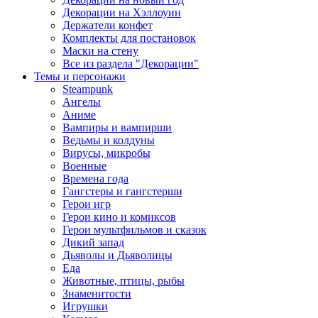
Декорации на Хэллоуин
Держатели конфет
Комплекты для постановок
Маски на стену
Все из раздела "Декорации"
Темы и персонажи
Steampunk
Ангелы
Аниме
Вампиры и вампирши
Ведьмы и колдуны
Вирусы, микробы
Военные
Времена года
Гангстеры и гангстерши
Герои игр
Герои кино и комиксов
Герои мультфильмов и сказок
Дикий запад
Дьяволы и Дьяволицы
Еда
Животные, птицы, рыбы
Знаменитости
Игрушки