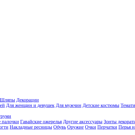
Шляпы
Декорации
ей
Для женщин и девушек
Для мужчин
Детские костюмы
Темати
уруми
 палочки
Гавайские ожерелья
Другие аксессуары
Зонты декорат
огти
Накладные ресницы
Обувь
Оружие
Очки
Перчатки
Перья н