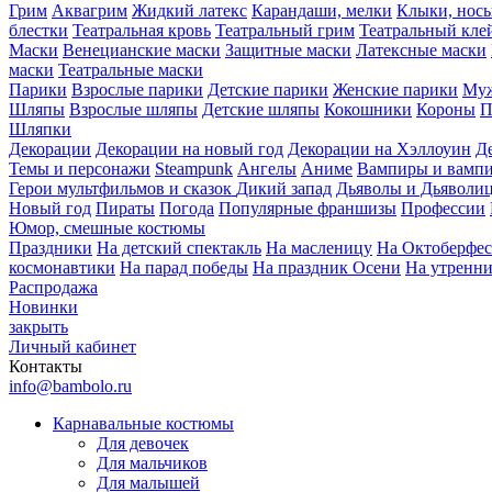
Грим
Аквагрим
Жидкий латекс
Карандаши, мелки
Клыки, нос
блестки
Театральная кровь
Театральный грим
Театральный кле
Маски
Венецианские маски
Защитные маски
Латексные маски
маски
Театральные маски
Парики
Взрослые парики
Детские парики
Женские парики
Муж
Шляпы
Взрослые шляпы
Детские шляпы
Кокошники
Короны
П
Шляпки
Декорации
Декорации на новый год
Декорации на Хэллоуин
Д
Темы и персонажи
Steampunk
Ангелы
Аниме
Вампиры и вамп
Герои мультфильмов и сказок
Дикий запад
Дьяволы и Дьяволи
Новый год
Пираты
Погода
Популярные франшизы
Профессии
Юмор, смешные костюмы
Праздники
На детский спектакль
На масленицу
На Октоберфес
космонавтики
На парад победы
На праздник Осени
На утренн
Распродажа
Новинки
закрыть
Личный кабинет
Контакты
info@bambolo.ru
Карнавальные костюмы
Для девочек
Для мальчиков
Для малышей