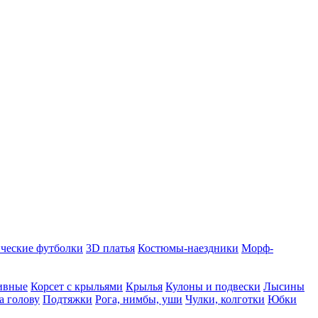
ческие футболки
3D платья
Костюмы-наездники
Морф-
ивные
Корсет с крыльями
Крылья
Кулоны и подвески
Лысины
а голову
Подтяжки
Рога, нимбы, уши
Чулки, колготки
Юбки