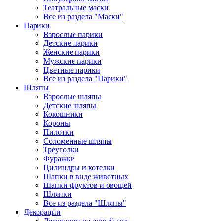
Театральные маски
Все из раздела "Маски"
Парики
Взрослые парики
Детские парики
Женские парики
Мужские парики
Цветные парики
Все из раздела "Парики"
Шляпы
Взрослые шляпы
Детские шляпы
Кокошники
Короны
Пилотки
Соломенные шляпы
Треуголки
Фуражки
Цилиндры и котелки
Шапки в виде животных
Шапки фруктов и овощей
Шляпки
Все из раздела "Шляпы"
Декорации
Декорации на новый год