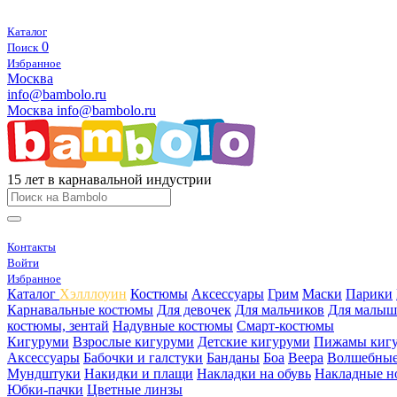
Каталог
0
Поиск
Избранное
Москва
info@bambolo.ru
Москва
info@bambolo.ru
15 лет в карнавальной индустрии
Контакты
Войти
Избранное
Каталог
Хэлллоуин
Костюмы
Аксессуары
Грим
Маски
Парики
Карнавальные костюмы
Для девочек
Для мальчиков
Для малыш
костюмы, зентай
Надувные костюмы
Смарт-костюмы
Кигуруми
Взрослые кигуруми
Детские кигуруми
Пижамы киг
Аксессуары
Бабочки и галстуки
Банданы
Боа
Веера
Волшебные
Мундштуки
Накидки и плащи
Накладки на обувь
Накладные н
Юбки-пачки
Цветные линзы