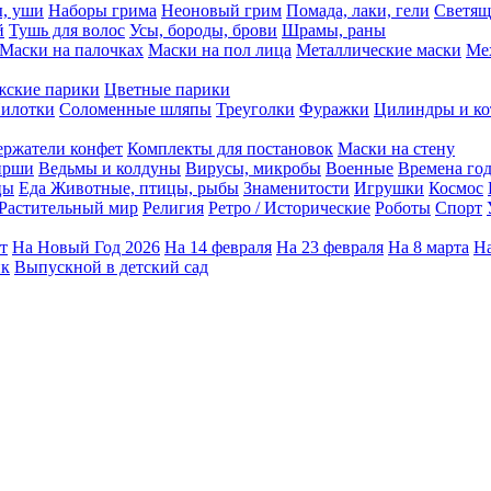
ы, уши
Наборы грима
Неоновый грим
Помада, лаки, гели
Светящ
й
Тушь для волос
Усы, бороды, брови
Шрамы, раны
Маски на палочках
Маски на пол лица
Металлические маски
Ме
ские парики
Цветные парики
илотки
Соломенные шляпы
Треуголки
Фуражки
Цилиндры и ко
ержатели конфет
Комплекты для постановок
Маски на стену
ирши
Ведьмы и колдуны
Вирусы, микробы
Военные
Времена го
цы
Еда
Животные, птицы, рыбы
Знаменитости
Игрушки
Космос
Растительный мир
Религия
Ретро / Исторические
Роботы
Спорт
т
На Новый Год 2026
На 14 февраля
На 23 февраля
На 8 марта
На
ик
Выпускной в детский сад