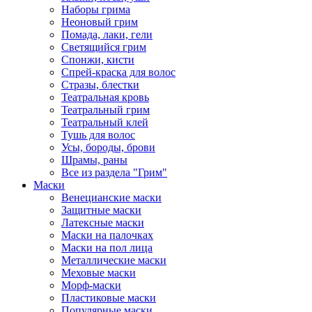
Наборы грима
Неоновый грим
Помада, лаки, гели
Светящийся грим
Спонжи, кисти
Спрей-краска для волос
Стразы, блестки
Театральная кровь
Театральный грим
Театральный клей
Тушь для волос
Усы, бороды, брови
Шрамы, раны
Все из раздела "Грим"
Маски
Венецианские маски
Защитные маски
Латексные маски
Маски на палочках
Маски на пол лица
Металлические маски
Меховые маски
Морф-маски
Пластиковые маски
Популярные маски