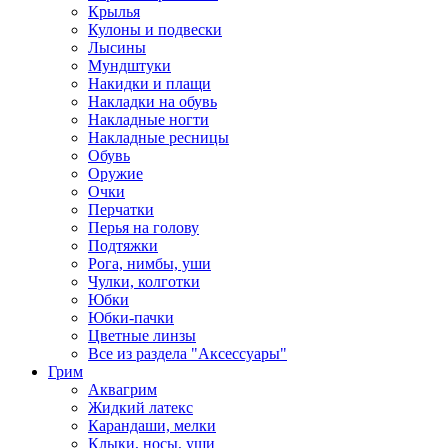
Крылья
Кулоны и подвески
Лысины
Мундштуки
Накидки и плащи
Накладки на обувь
Накладные ногти
Накладные ресницы
Обувь
Оружие
Очки
Перчатки
Перья на голову
Подтяжки
Рога, нимбы, уши
Чулки, колготки
Юбки
Юбки-пачки
Цветные линзы
Все из раздела "Аксессуары"
Грим
Аквагрим
Жидкий латекс
Карандаши, мелки
Клыки, носы, уши