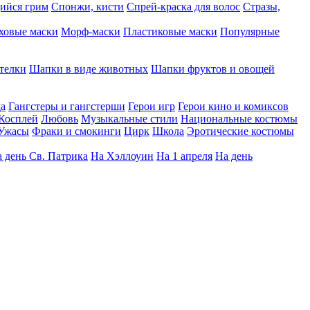
ийся грим
Спонжи, кисти
Спрей-краска для волос
Стразы,
ховые маски
Морф-маски
Пластиковые маски
Популярные
телки
Шапки в виде животных
Шапки фруктов и овощей
да
Гангстеры и гангстерши
Герои игр
Герои кино и комиксов
Косплей
Любовь
Музыкальные стили
Национальные костюмы
Ужасы
Фраки и смокинги
Цирк
Школа
Эротические костюмы
 день Св. Патрика
На Хэллоуин
На 1 апреля
На день