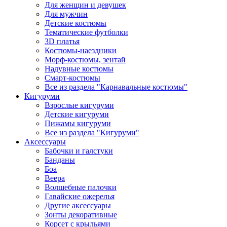
Для женщин и девушек
Для мужчин
Детские костюмы
Тематические футболки
3D платья
Костюмы-наездники
Морф-костюмы, зентай
Надувные костюмы
Смарт-костюмы
Все из раздела "Карнавальные костюмы"
Кигуруми
Взрослые кигуруми
Детские кигуруми
Пижамы кигуруми
Все из раздела "Кигуруми"
Аксессуары
Бабочки и галстуки
Банданы
Боа
Веера
Волшебные палочки
Гавайские ожерелья
Другие аксессуары
Зонты декоративные
Корсет с крыльями