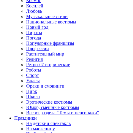
Космос
Косплей
Любовь
Музыкальные стили
Национальные костюмы
Новый год
Пираты
Погода
Популярные франшизы
Профессии
Растительный мир
Религия
Ретро / Исторические
Роботы
Спорт
Ужасы
Фраки и смокинги
Цирк
Школа
Эротические костюмы
Юмор, смешные костюмы
Все из раздела "Темы и персонажи"
Праздники
На детский спектакль
На масленицу