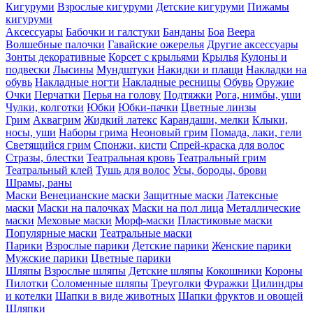
Кигуруми
Взрослые кигуруми
Детские кигуруми
Пижамы
кигуруми
Аксессуары
Бабочки и галстуки
Банданы
Боа
Веера
Волшебные палочки
Гавайские ожерелья
Другие аксессуары
Зонты декоративные
Корсет с крыльями
Крылья
Кулоны и
подвески
Лысины
Мундштуки
Накидки и плащи
Накладки на
обувь
Накладные ногти
Накладные ресницы
Обувь
Оружие
Очки
Перчатки
Перья на голову
Подтяжки
Рога, нимбы, уши
Чулки, колготки
Юбки
Юбки-пачки
Цветные линзы
Грим
Аквагрим
Жидкий латекс
Карандаши, мелки
Клыки,
носы, уши
Наборы грима
Неоновый грим
Помада, лаки, гели
Светящийся грим
Спонжи, кисти
Спрей-краска для волос
Стразы, блестки
Театральная кровь
Театральный грим
Театральный клей
Тушь для волос
Усы, бороды, брови
Шрамы, раны
Маски
Венецианские маски
Защитные маски
Латексные
маски
Маски на палочках
Маски на пол лица
Металлические
маски
Меховые маски
Морф-маски
Пластиковые маски
Популярные маски
Театральные маски
Парики
Взрослые парики
Детские парики
Женские парики
Мужские парики
Цветные парики
Шляпы
Взрослые шляпы
Детские шляпы
Кокошники
Короны
Пилотки
Соломенные шляпы
Треуголки
Фуражки
Цилиндры
и котелки
Шапки в виде животных
Шапки фруктов и овощей
Шляпки