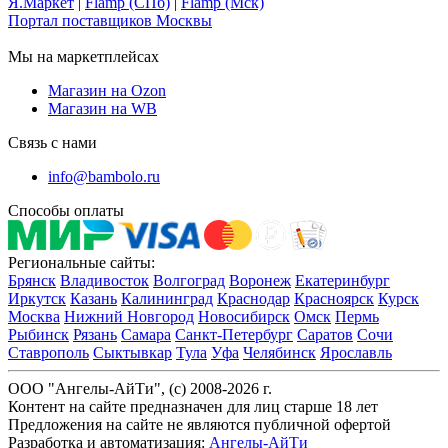
Я.Маркет
|
Flamp (СПб)
|
Flamp (Мск)
Портал поставщиков Москвы
Мы на маркетплейсах
Магазин на Ozon
Магазин на WB
Связь с нами
info@bambolo.ru
Способы оплаты
Региональные сайты:
Брянск
Владивосток
Волгоград
Воронеж
Екатеринбург
Иркутск
Казань
Калининград
Краснодар
Красноярск
Курск
Москва
Нижний Новгород
Новосибирск
Омск
Пермь
Рыбинск
Рязань
Самара
Санкт-Петербург
Саратов
Сочи
Ставрополь
Сыктывкар
Тула
Уфа
Челябинск
Ярославль
ООО "Ангелы-АйТи", (c) 2008-2026 г.
Контент на сайте предназначен для лиц старше 18 лет
Предложения на сайте не являются публичной офертой
Разработка и автоматизация:
Ангелы-АйТи