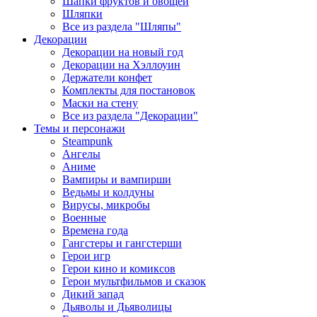
Шапки фруктов и овощей
Шляпки
Все из раздела "Шляпы"
Декорации
Декорации на новый год
Декорации на Хэллоуин
Держатели конфет
Комплекты для постановок
Маски на стену
Все из раздела "Декорации"
Темы и персонажи
Steampunk
Ангелы
Аниме
Вампиры и вампирши
Ведьмы и колдуны
Вирусы, микробы
Военные
Времена года
Гангстеры и гангстерши
Герои игр
Герои кино и комиксов
Герои мультфильмов и сказок
Дикий запад
Дьяволы и Дьяволицы