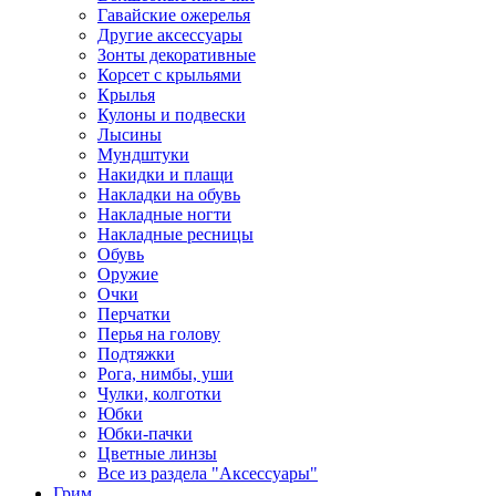
Гавайские ожерелья
Другие аксессуары
Зонты декоративные
Корсет с крыльями
Крылья
Кулоны и подвески
Лысины
Мундштуки
Накидки и плащи
Накладки на обувь
Накладные ногти
Накладные ресницы
Обувь
Оружие
Очки
Перчатки
Перья на голову
Подтяжки
Рога, нимбы, уши
Чулки, колготки
Юбки
Юбки-пачки
Цветные линзы
Все из раздела "Аксессуары"
Грим