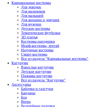
Карнавальные костюмы
Для девочек
Для мальчиков
Для малышей
Для женщин и девушек
Для мужчин
Детские костюмы
Тематические футболки
3D платья
Костюмы-наездники
Морф-костюмы, зентай
Надувные костюмы
Смарт-костюмы
Все из раздела "Карнавальные костюмы"
Кигуруми
Взрослые кигуруми
Детские кигуруми
Пижамы кигуруми
Все из раздела "Кигуруми"
Аксессуары
Бабочки и галстуки
Банданы
Боа
Веера
Волшебные палочки