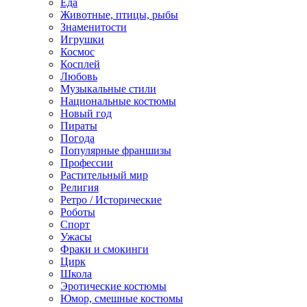
Еда
Животные, птицы, рыбы
Знаменитости
Игрушки
Космос
Косплей
Любовь
Музыкальные стили
Национальные костюмы
Новый год
Пираты
Погода
Популярные франшизы
Профессии
Растительный мир
Религия
Ретро / Исторические
Роботы
Спорт
Ужасы
Фраки и смокинги
Цирк
Школа
Эротические костюмы
Юмор, смешные костюмы