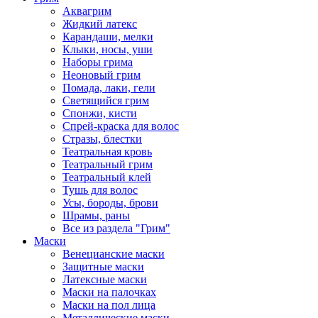
Аквагрим
Жидкий латекс
Карандаши, мелки
Клыки, носы, уши
Наборы грима
Неоновый грим
Помада, лаки, гели
Светящийся грим
Спонжи, кисти
Спрей-краска для волос
Стразы, блестки
Театральная кровь
Театральный грим
Театральный клей
Тушь для волос
Усы, бороды, брови
Шрамы, раны
Все из раздела "Грим"
Маски
Венецианские маски
Защитные маски
Латексные маски
Маски на палочках
Маски на пол лица
Металлические маски