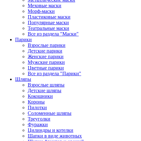
Меховые маски
Морф-маски
Пластиковые маски
Популярные маски
Театральные маски
Все из раздела "Маски"
Парики
Взрослые парики
Детские парики
Женские парики
Мужские парики
Цветные парики
Все из раздела "Парики"
Шляпы
Взрослые шляпы
Детские шляпы
Кокошники
Короны
Пилотки
Соломенные шляпы
Треуголки
Фуражки
Цилиндры и котелки
Шапки в виде животных