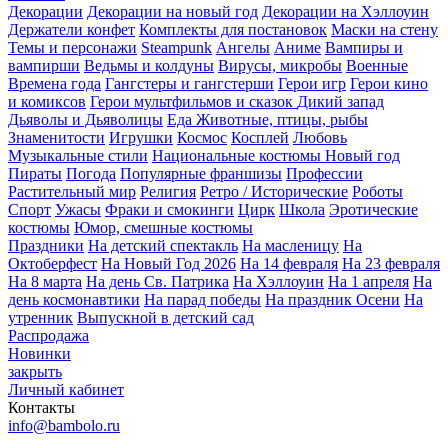
Декорации
Декорации на новый год
Декорации на Хэллоуин
Держатели конфет
Комплекты для постановок
Маски на стену
Темы и персонажи
Steampunk
Ангелы
Аниме
Вампиры и
вампирши
Ведьмы и колдуны
Вирусы, микробы
Военные
Времена года
Гангстеры и гангстерши
Герои игр
Герои кино
и комиксов
Герои мультфильмов и сказок
Дикий запад
Дьяволы и Дьяволицы
Еда
Животные, птицы, рыбы
Знаменитости
Игрушки
Космос
Косплей
Любовь
Музыкальные стили
Национальные костюмы
Новый год
Пираты
Погода
Популярные франшизы
Профессии
Растительный мир
Религия
Ретро / Исторические
Роботы
Спорт
Ужасы
Фраки и смокинги
Цирк
Школа
Эротические
костюмы
Юмор, смешные костюмы
Праздники
На детский спектакль
На масленицу
На
Октоберфест
На Новый Год 2026
На 14 февраля
На 23 февраля
На 8 марта
На день Св. Патрика
На Хэллоуин
На 1 апреля
На
день космонавтики
На парад победы
На праздник Осени
На
утренник
Выпускной в детский сад
Распродажа
Новинки
закрыть
Личный кабинет
Контакты
info@bambolo.ru