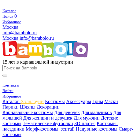
Каталог
0
Поиск
Избранное
Москва
info@bambolo.ru
Москва
info@bambolo.ru
15 лет в карнавальной индустрии
Контакты
Войти
Избранное
Каталог
Хэлллоуин
Костюмы
Аксессуары
Грим
Маски
Парики
Шляпы
Декорации
Карнавальные костюмы
Для девочек
Для мальчиков
Для
малышей
Для женщин и девушек
Для мужчин
Детские
костюмы
Тематические футболки
3D платья
Костюмы-
наездники
Морф-костюмы, зентай
Надувные костюмы
Смарт-
костюмы