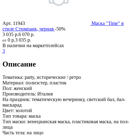
Арт.
11943
Маска "Time" в
стиле Стимпанк, черная
-50%
3 035 р.
6 070 р.
0 р.
3 035 р.
от
В наличии на маркетплейсах
3
Описание
Тематика:
party, исторические / ретро
Материал:
полиэстер, пластик
Пол:
женский
Производитель:
Италия
На праздник:
тематическую вечеринку, светский бал, бал-
маскарад
Цвет:
золотой
Тип товара:
маска
Тип маски:
венецианская маска, пластиковая маска, на пол-
лица
Часть тела:
на лицо