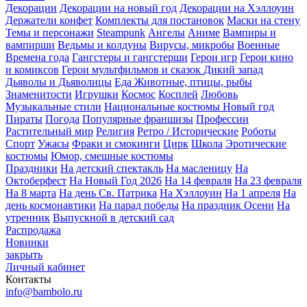
Декорации
Декорации на новый год
Декорации на Хэллоуин
Держатели конфет
Комплекты для постановок
Маски на стену
Темы и персонажи
Steampunk
Ангелы
Аниме
Вампиры и
вампирши
Ведьмы и колдуны
Вирусы, микробы
Военные
Времена года
Гангстеры и гангстерши
Герои игр
Герои кино
и комиксов
Герои мультфильмов и сказок
Дикий запад
Дьяволы и Дьяволицы
Еда
Животные, птицы, рыбы
Знаменитости
Игрушки
Космос
Косплей
Любовь
Музыкальные стили
Национальные костюмы
Новый год
Пираты
Погода
Популярные франшизы
Профессии
Растительный мир
Религия
Ретро / Исторические
Роботы
Спорт
Ужасы
Фраки и смокинги
Цирк
Школа
Эротические
костюмы
Юмор, смешные костюмы
Праздники
На детский спектакль
На масленицу
На
Октоберфест
На Новый Год 2026
На 14 февраля
На 23 февраля
На 8 марта
На день Св. Патрика
На Хэллоуин
На 1 апреля
На
день космонавтики
На парад победы
На праздник Осени
На
утренник
Выпускной в детский сад
Распродажа
Новинки
закрыть
Личный кабинет
Контакты
info@bambolo.ru