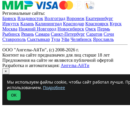
Региональные сайты:
Брянск
Владивосток
Волгоград
Воронеж
Екатеринбург
Иркутск
Казань
Калининград
Краснодар
Красноярск
Курск
Москва
Нижний Новгород
Новосибирск
Омск
Пермь
Рыбинск
Рязань
Самара
Санкт-Петербург
Саратов
Сочи
Ставрополь
Сыктывкар
Тула
Уфа
Челябинск
Ярославль
ООО "Ангелы-АйТи", (c) 2008-2026 г.
Контент на сайте предназначен для лиц старше 18 лет
Предложения на сайте не являются публичной офертой
Разработка и автоматизация:
Ангелы-АйТи
×
Мы используем файлы cookie, чтобы сайт работал лучше. Пр
использованием.
Подробнее
OK