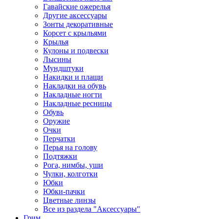
Гавайские ожерелья
Другие аксессуары
Зонты декоративные
Корсет с крыльями
Крылья
Кулоны и подвески
Лысины
Мундштуки
Накидки и плащи
Накладки на обувь
Накладные ногти
Накладные ресницы
Обувь
Оружие
Очки
Перчатки
Перья на голову
Подтяжки
Рога, нимбы, уши
Чулки, колготки
Юбки
Юбки-пачки
Цветные линзы
Все из раздела "Аксессуары"
Грим