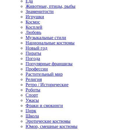
Еда
Животные, птицы, рыбы
Знаменитости
Игрушки
Космос
Косплей
Любовь
Музыкальные стили
Национальные костюмы
Новый год
Пираты
Погода
Популярные франшизы
Профессии
Растительный мир
Религия
Ретро / Исторические
Роботы
Спорт
Ужасы
Фраки и смокинги
Цирк
Школа
Эротические костюмы
Юмор, смешные костюмы