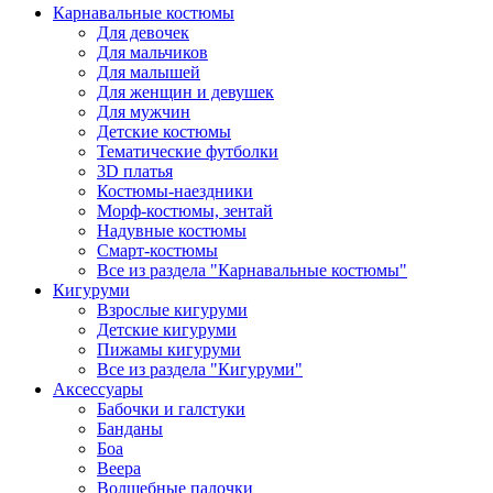
Карнавальные костюмы
Для девочек
Для мальчиков
Для малышей
Для женщин и девушек
Для мужчин
Детские костюмы
Тематические футболки
3D платья
Костюмы-наездники
Морф-костюмы, зентай
Надувные костюмы
Смарт-костюмы
Все из раздела "Карнавальные костюмы"
Кигуруми
Взрослые кигуруми
Детские кигуруми
Пижамы кигуруми
Все из раздела "Кигуруми"
Аксессуары
Бабочки и галстуки
Банданы
Боа
Веера
Волшебные палочки