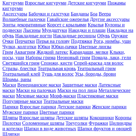
Кигуруми
Взрослые кигуруми
Детские кигуруми
Пижамы
кигуруми
Аксессуары
Бабочки и галстуки
Банданы
Боа
Веера
Волшебные палочки
Гавайские ожерелья
Другие аксессуары
Зонты декоративные
Корсет с крыльями
Крылья
Кулоны и
подвески
Лысины
Мундштуки
Накидки и плащи
Накладки на
обувь
Накладные ногти
Накладные ресницы
Обувь
Оружие
Очки
Перчатки
Перья на голову
Подтяжки
Рога, нимбы, уши
Чулки, колготки
Юбки
Юбки-пачки
Цветные линзы
Грим
Аквагрим
Жидкий латекс
Карандаши, мелки
Клыки,
носы, уши
Наборы грима
Неоновый грим
Помада, лаки, гели
Светящийся грим
Спонжи, кисти
Спрей-краска для волос
Стразы, блестки
Театральная кровь
Театральный грим
Театральный клей
Тушь для волос
Усы, бороды, брови
Шрамы, раны
Маски
Венецианские маски
Защитные маски
Латексные
маски
Маски на палочках
Маски на пол лица
Металлические
маски
Меховые маски
Морф-маски
Пластиковые маски
Популярные маски
Театральные маски
Парики
Взрослые парики
Детские парики
Женские парики
Мужские парики
Цветные парики
Шляпы
Взрослые шляпы
Детские шляпы
Кокошники
Короны
Пилотки
Соломенные шляпы
Треуголки
Фуражки
Цилиндры
и котелки
Шапки в виде животных
Шапки фруктов и овощей
Шляпки