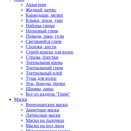
Аквагрим
Жидкий латекс
Карандаши, мелки
Клыки, носы, уши
Наборы грима
Неоновый грим
Помада, лаки, гели
Светящийся грим
Спонжи, кисти
Спрей-краска для волос
Стразы, блестки
Театральная кровь
Театральный грим
Театральный клей
Тушь для волос
Усы, бороды, брови
Шрамы, раны
Все из раздела "Грим"
Маски
Венецианские маски
Защитные маски
Латексные маски
Маски на палочках
Маски на пол лица
Металлические маски