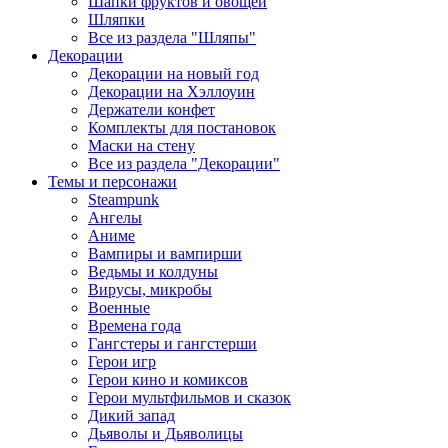
Шапки фруктов и овощей
Шляпки
Все из раздела "Шляпы"
Декорации
Декорации на новый год
Декорации на Хэллоуин
Держатели конфет
Комплекты для постановок
Маски на стену
Все из раздела "Декорации"
Темы и персонажи
Steampunk
Ангелы
Аниме
Вампиры и вампирши
Ведьмы и колдуны
Вирусы, микробы
Военные
Времена года
Гангстеры и гангстерши
Герои игр
Герои кино и комиксов
Герои мультфильмов и сказок
Дикий запад
Дьяволы и Дьяволицы