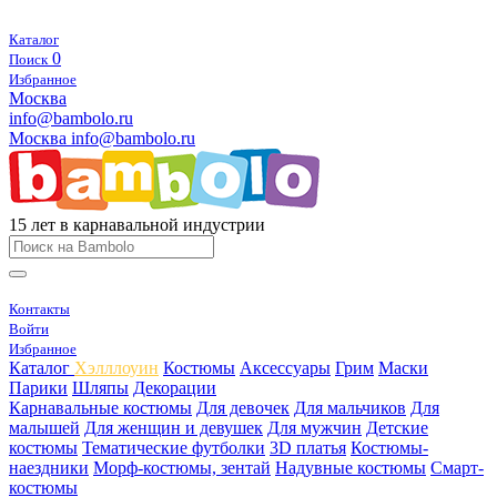
Каталог
0
Поиск
Избранное
Москва
info@bambolo.ru
Москва
info@bambolo.ru
15 лет в карнавальной индустрии
Контакты
Войти
Избранное
Каталог
Хэлллоуин
Костюмы
Аксессуары
Грим
Маски
Парики
Шляпы
Декорации
Карнавальные костюмы
Для девочек
Для мальчиков
Для
малышей
Для женщин и девушек
Для мужчин
Детские
костюмы
Тематические футболки
3D платья
Костюмы-
наездники
Морф-костюмы, зентай
Надувные костюмы
Смарт-
костюмы