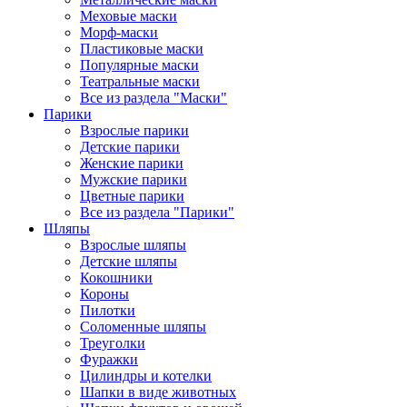
Меховые маски
Морф-маски
Пластиковые маски
Популярные маски
Театральные маски
Все из раздела "Маски"
Парики
Взрослые парики
Детские парики
Женские парики
Мужские парики
Цветные парики
Все из раздела "Парики"
Шляпы
Взрослые шляпы
Детские шляпы
Кокошники
Короны
Пилотки
Соломенные шляпы
Треуголки
Фуражки
Цилиндры и котелки
Шапки в виде животных