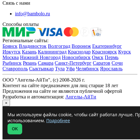
Связь с нами
info@bambolo.ru
Способы оплаты
Региональные сайты:
Брянск
Владивосток
Волгоград
Воронеж
Екатеринбург
Иркутск
Казань
Калининград
Краснодар
Красноярск
Курск
Москва
Нижний Новгород
Новосибирск
Омск
Пермь
Рыбинск
Рязань
Самара
Санкт-Петербург
Саратов
Сочи
Ставрополь
Сыктывкар
Тула
Уфа
Челябинск
Ярославль
ООО "Ангелы-АйТи", (c) 2008-2026 г.
Контент на сайте предназначен для лиц старше 18 лет
Предложения на сайте не являются публичной офертой
Разработка и автоматизация:
Ангелы-АйТи
×
Мы используем файлы cookie, чтобы сайт работал лучше. Пр
использованием.
Подробнее
OK