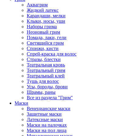
Аквагрим
Жидкий латекс
Карандаши, мелки
Клыки, носы, уши
Наборы грима
Неоновый грим
Помада, лаки, гели
Светящийся грим
Спонжи, кисти
Спрей-краска для волос
Стразы, блестки
Театральная кровь
Театральный грим
Театральный клей
Тушь для волос
Усы, бороды, брови
Шрамы, раны
Все из раздела "Грим"
Маски
Венецианские маски
Защитные маски
Латексные маски
Маски на палочках
Маски на пол лица
Металлические маски