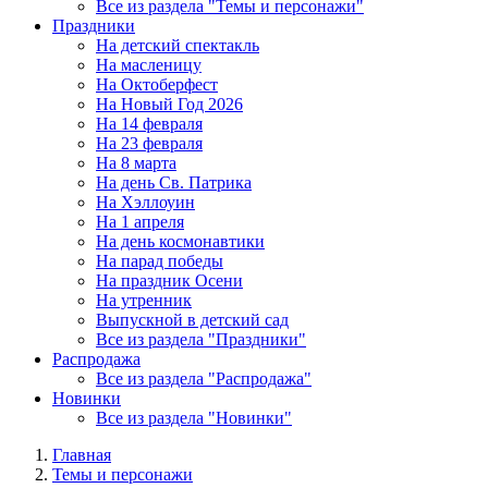
Все из раздела "Темы и персонажи"
Праздники
На детский спектакль
На масленицу
На Октоберфест
На Новый Год 2026
На 14 февраля
На 23 февраля
На 8 марта
На день Св. Патрика
На Хэллоуин
На 1 апреля
На день космонавтики
На парад победы
На праздник Осени
На утренник
Выпускной в детский сад
Все из раздела "Праздники"
Распродажа
Все из раздела "Распродажа"
Новинки
Все из раздела "Новинки"
Главная
Темы и персонажи