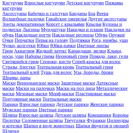
Кигуруми
Взрослые кигуруми
Детские кигуруми
Пижамы
кигуруми
Аксессуары
Бабочки и галстуки
Банданы
Боа
Веера
Волшебные палочки
Гавайские ожерелья
Другие аксессуары
Зонты декоративные
Корсет с крыльями
Крылья
Кулоны и
подвески
Лысины
Мундштуки
Накидки и плащи
Накладки на
обувь
Накладные ногти
Накладные ресницы
Обувь
Оружие
Очки
Перчатки
Перья на голову
Подтяжки
Рога, нимбы, уши
Чулки, колготки
Юбки
Юбки-пачки
Цветные линзы
Грим
Аквагрим
Жидкий латекс
Карандаши, мелки
Клыки,
носы, уши
Наборы грима
Неоновый грим
Помада, лаки, гели
Светящийся грим
Спонжи, кисти
Спрей-краска для волос
Стразы, блестки
Театральная кровь
Театральный грим
Театральный клей
Тушь для волос
Усы, бороды, брови
Шрамы, раны
Маски
Венецианские маски
Защитные маски
Латексные
маски
Маски на палочках
Маски на пол лица
Металлические
маски
Меховые маски
Морф-маски
Пластиковые маски
Популярные маски
Театральные маски
Парики
Взрослые парики
Детские парики
Женские парики
Мужские парики
Цветные парики
Шляпы
Взрослые шляпы
Детские шляпы
Кокошники
Короны
Пилотки
Соломенные шляпы
Треуголки
Фуражки
Цилиндры
и котелки
Шапки в виде животных
Шапки фруктов и овощей
Шляпки