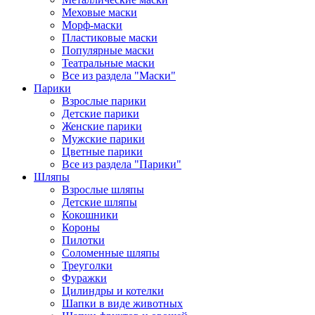
Меховые маски
Морф-маски
Пластиковые маски
Популярные маски
Театральные маски
Все из раздела "Маски"
Парики
Взрослые парики
Детские парики
Женские парики
Мужские парики
Цветные парики
Все из раздела "Парики"
Шляпы
Взрослые шляпы
Детские шляпы
Кокошники
Короны
Пилотки
Соломенные шляпы
Треуголки
Фуражки
Цилиндры и котелки
Шапки в виде животных