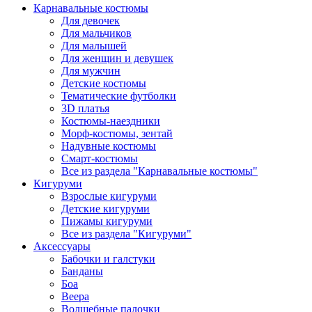
Карнавальные костюмы
Для девочек
Для мальчиков
Для малышей
Для женщин и девушек
Для мужчин
Детские костюмы
Тематические футболки
3D платья
Костюмы-наездники
Морф-костюмы, зентай
Надувные костюмы
Смарт-костюмы
Все из раздела "Карнавальные костюмы"
Кигуруми
Взрослые кигуруми
Детские кигуруми
Пижамы кигуруми
Все из раздела "Кигуруми"
Аксессуары
Бабочки и галстуки
Банданы
Боа
Веера
Волшебные палочки