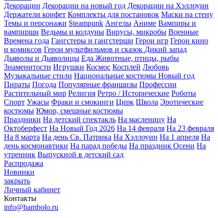
Декорации
Декорации на новый год
Декорации на Хэллоуин
Держатели конфет
Комплекты для постановок
Маски на стену
Темы и персонажи
Steampunk
Ангелы
Аниме
Вампиры и
вампирши
Ведьмы и колдуны
Вирусы, микробы
Военные
Времена года
Гангстеры и гангстерши
Герои игр
Герои кино
и комиксов
Герои мультфильмов и сказок
Дикий запад
Дьяволы и Дьяволицы
Еда
Животные, птицы, рыбы
Знаменитости
Игрушки
Космос
Косплей
Любовь
Музыкальные стили
Национальные костюмы
Новый год
Пираты
Погода
Популярные франшизы
Профессии
Растительный мир
Религия
Ретро / Исторические
Роботы
Спорт
Ужасы
Фраки и смокинги
Цирк
Школа
Эротические
костюмы
Юмор, смешные костюмы
Праздники
На детский спектакль
На масленицу
На
Октоберфест
На Новый Год 2026
На 14 февраля
На 23 февраля
На 8 марта
На день Св. Патрика
На Хэллоуин
На 1 апреля
На
день космонавтики
На парад победы
На праздник Осени
На
утренник
Выпускной в детский сад
Распродажа
Новинки
закрыть
Личный кабинет
Контакты
info@bambolo.ru