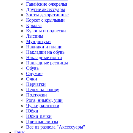
Гавайские ожерелья
Другие аксессуары
Зонты декоративные
Корсет с крыльями
Крылья
Кулоны и подвески
Лысины
Мундштуки
Накидки и плащи
Накладки на обувь
Накладные ногти
Накладные ресницы
Обувь
Оружие
Очки
Перчатки
Перья на голову
Подтяжки
Рога, нимбы, уши
Чулки, колготки
Юбки
Юбки-пачки
Цветные линзы
Все из раздела "Аксессуары"
Грим