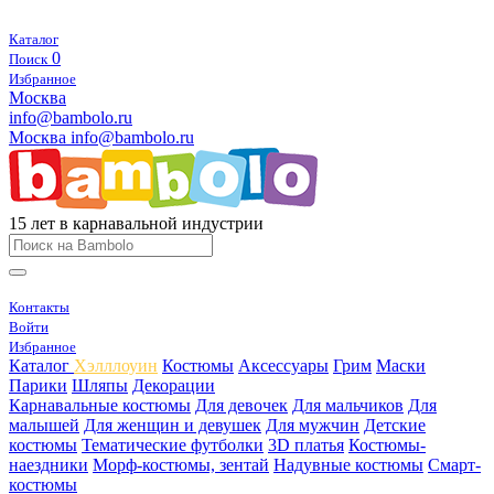
Каталог
0
Поиск
Избранное
Москва
info@bambolo.ru
Москва
info@bambolo.ru
15 лет в карнавальной индустрии
Контакты
Войти
Избранное
Каталог
Хэлллоуин
Костюмы
Аксессуары
Грим
Маски
Парики
Шляпы
Декорации
Карнавальные костюмы
Для девочек
Для мальчиков
Для
малышей
Для женщин и девушек
Для мужчин
Детские
костюмы
Тематические футболки
3D платья
Костюмы-
наездники
Морф-костюмы, зентай
Надувные костюмы
Смарт-
костюмы