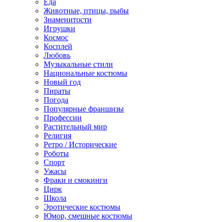
Еда
Животные, птицы, рыбы
Знаменитости
Игрушки
Космос
Косплей
Любовь
Музыкальные стили
Национальные костюмы
Новый год
Пираты
Погода
Популярные франшизы
Профессии
Растительный мир
Религия
Ретро / Исторические
Роботы
Спорт
Ужасы
Фраки и смокинги
Цирк
Школа
Эротические костюмы
Юмор, смешные костюмы