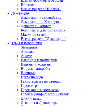
Шапки фруктов и овощей
Шляпки
Все из раздела "Шляпы"
Декорации
Декорации на новый год
Декорации на Хэллоуин
Держатели конфет
Комплекты для постановок
Маски на стену
Все из раздела "Декорации"
Темы и персонажи
Steampunk
Ангелы
Аниме
Вампиры и вампирши
Ведьмы и колдуны
Вирусы, микробы
Военные
Времена года
Гангстеры и гангстерши
Герои игр
Герои кино и комиксов
Герои мультфильмов и сказок
Дикий запад
Дьяволы и Дьяволицы