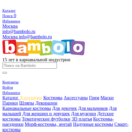
Каталог
0
Поиск
Избранное
Москва
info@bambolo.ru
Москва
info@bambolo.ru
15 лет в карнавальной индустрии
Контакты
Войти
Избранное
Каталог
Хэлллоуин
Костюмы
Аксессуары
Грим
Маски
Парики
Шляпы
Декорации
Карнавальные костюмы
Для девочек
Для мальчиков
Для
малышей
Для женщин и девушек
Для мужчин
Детские
костюмы
Тематические футболки
3D платья
Костюмы-
наездники
Морф-костюмы, зентай
Надувные костюмы
Смарт-
костюмы