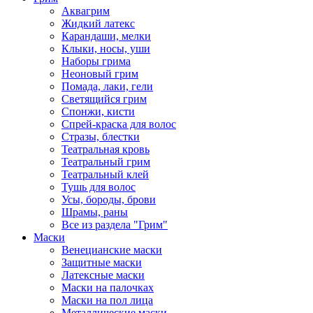
Аквагрим
Жидкий латекс
Карандаши, мелки
Клыки, носы, уши
Наборы грима
Неоновый грим
Помада, лаки, гели
Светящийся грим
Спонжи, кисти
Спрей-краска для волос
Стразы, блестки
Театральная кровь
Театральный грим
Театральный клей
Тушь для волос
Усы, бороды, брови
Шрамы, раны
Все из раздела "Грим"
Маски
Венецианские маски
Защитные маски
Латексные маски
Маски на палочках
Маски на пол лица
Металлические маски