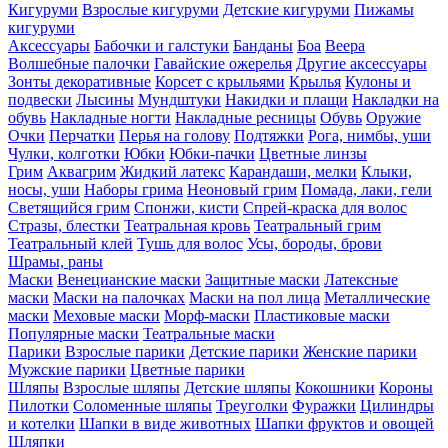
Кигуруми
Взрослые кигуруми
Детские кигуруми
Пижамы
кигуруми
Аксессуары
Бабочки и галстуки
Банданы
Боа
Веера
Волшебные палочки
Гавайские ожерелья
Другие аксессуары
Зонты декоративные
Корсет с крыльями
Крылья
Кулоны и
подвески
Лысины
Мундштуки
Накидки и плащи
Накладки на
обувь
Накладные ногти
Накладные ресницы
Обувь
Оружие
Очки
Перчатки
Перья на голову
Подтяжки
Рога, нимбы, уши
Чулки, колготки
Юбки
Юбки-пачки
Цветные линзы
Грим
Аквагрим
Жидкий латекс
Карандаши, мелки
Клыки,
носы, уши
Наборы грима
Неоновый грим
Помада, лаки, гели
Светящийся грим
Спонжи, кисти
Спрей-краска для волос
Стразы, блестки
Театральная кровь
Театральный грим
Театральный клей
Тушь для волос
Усы, бороды, брови
Шрамы, раны
Маски
Венецианские маски
Защитные маски
Латексные
маски
Маски на палочках
Маски на пол лица
Металлические
маски
Меховые маски
Морф-маски
Пластиковые маски
Популярные маски
Театральные маски
Парики
Взрослые парики
Детские парики
Женские парики
Мужские парики
Цветные парики
Шляпы
Взрослые шляпы
Детские шляпы
Кокошники
Короны
Пилотки
Соломенные шляпы
Треуголки
Фуражки
Цилиндры
и котелки
Шапки в виде животных
Шапки фруктов и овощей
Шляпки