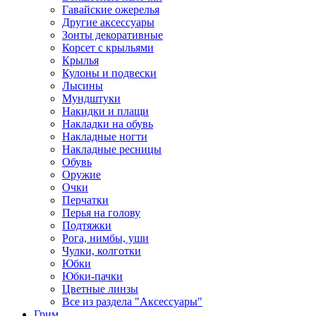
Гавайские ожерелья
Другие аксессуары
Зонты декоративные
Корсет с крыльями
Крылья
Кулоны и подвески
Лысины
Мундштуки
Накидки и плащи
Накладки на обувь
Накладные ногти
Накладные ресницы
Обувь
Оружие
Очки
Перчатки
Перья на голову
Подтяжки
Рога, нимбы, уши
Чулки, колготки
Юбки
Юбки-пачки
Цветные линзы
Все из раздела "Аксессуары"
Грим