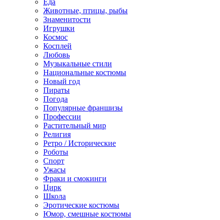
Еда
Животные, птицы, рыбы
Знаменитости
Игрушки
Космос
Косплей
Любовь
Музыкальные стили
Национальные костюмы
Новый год
Пираты
Погода
Популярные франшизы
Профессии
Растительный мир
Религия
Ретро / Исторические
Роботы
Спорт
Ужасы
Фраки и смокинги
Цирк
Школа
Эротические костюмы
Юмор, смешные костюмы