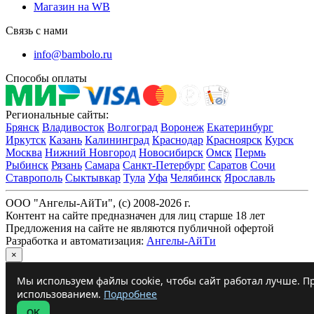
Магазин на WB
Связь с нами
info@bambolo.ru
Способы оплаты
Региональные сайты:
Брянск
Владивосток
Волгоград
Воронеж
Екатеринбург
Иркутск
Казань
Калининград
Краснодар
Красноярск
Курск
Москва
Нижний Новгород
Новосибирск
Омск
Пермь
Рыбинск
Рязань
Самара
Санкт-Петербург
Саратов
Сочи
Ставрополь
Сыктывкар
Тула
Уфа
Челябинск
Ярославль
ООО "Ангелы-АйТи", (c) 2008-2026 г.
Контент на сайте предназначен для лиц старше 18 лет
Предложения на сайте не являются публичной офертой
Разработка и автоматизация:
Ангелы-АйТи
×
Мы используем файлы cookie, чтобы сайт работал лучше. Пр
использованием.
Подробнее
OK