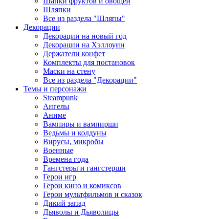
Шапки фруктов и овощей
Шляпки
Все из раздела "Шляпы"
Декорации
Декорации на новый год
Декорации на Хэллоуин
Держатели конфет
Комплекты для постановок
Маски на стену
Все из раздела "Декорации"
Темы и персонажи
Steampunk
Ангелы
Аниме
Вампиры и вампирши
Ведьмы и колдуны
Вирусы, микробы
Военные
Времена года
Гангстеры и гангстерши
Герои игр
Герои кино и комиксов
Герои мультфильмов и сказок
Дикий запад
Дьяволы и Дьяволицы