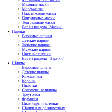
Меховые маски
Морф-маски
Пластиковые маски
Популярные маски
Театральные маски
Все из раздела "Маски"
Парики
Взрослые парики
Детские парики
Женские парики
Мужские парики
Цветные парики
Все из раздела "Парики"
Шляпы
Взрослые шляпы
Детские шляпы
Кокошники
Короны
Пилотки
Соломенные шляпы
Треуголки
Фуражки
Цилиндры и котелки
Шапки в виде животных