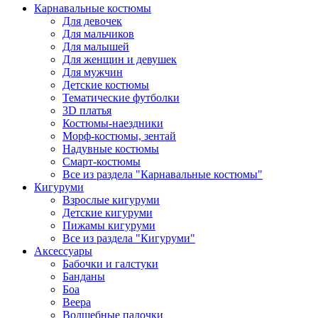
Карнавальные костюмы
Для девочек
Для мальчиков
Для малышей
Для женщин и девушек
Для мужчин
Детские костюмы
Тематические футболки
3D платья
Костюмы-наездники
Морф-костюмы, зентай
Надувные костюмы
Смарт-костюмы
Все из раздела "Карнавальные костюмы"
Кигуруми
Взрослые кигуруми
Детские кигуруми
Пижамы кигуруми
Все из раздела "Кигуруми"
Аксессуары
Бабочки и галстуки
Банданы
Боа
Веера
Волшебные палочки