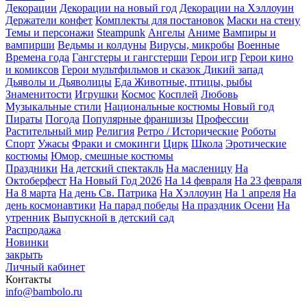
Декорации
Декорации на новый год
Декорации на Хэллоуин
Держатели конфет
Комплекты для постановок
Маски на стену
Темы и персонажи
Steampunk
Ангелы
Аниме
Вампиры и
вампирши
Ведьмы и колдуны
Вирусы, микробы
Военные
Времена года
Гангстеры и гангстерши
Герои игр
Герои кино
и комиксов
Герои мультфильмов и сказок
Дикий запад
Дьяволы и Дьяволицы
Еда
Животные, птицы, рыбы
Знаменитости
Игрушки
Космос
Косплей
Любовь
Музыкальные стили
Национальные костюмы
Новый год
Пираты
Погода
Популярные франшизы
Профессии
Растительный мир
Религия
Ретро / Исторические
Роботы
Спорт
Ужасы
Фраки и смокинги
Цирк
Школа
Эротические
костюмы
Юмор, смешные костюмы
Праздники
На детский спектакль
На масленицу
На
Октоберфест
На Новый Год 2026
На 14 февраля
На 23 февраля
На 8 марта
На день Св. Патрика
На Хэллоуин
На 1 апреля
На
день космонавтики
На парад победы
На праздник Осени
На
утренник
Выпускной в детский сад
Распродажа
Новинки
закрыть
Личный кабинет
Контакты
info@bambolo.ru