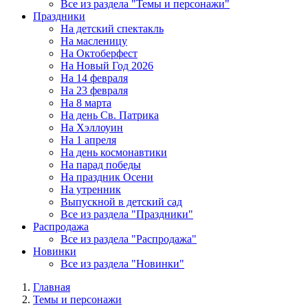
Все из раздела "Темы и персонажи"
Праздники
На детский спектакль
На масленицу
На Октоберфест
На Новый Год 2026
На 14 февраля
На 23 февраля
На 8 марта
На день Св. Патрика
На Хэллоуин
На 1 апреля
На день космонавтики
На парад победы
На праздник Осени
На утренник
Выпускной в детский сад
Все из раздела "Праздники"
Распродажа
Все из раздела "Распродажа"
Новинки
Все из раздела "Новинки"
Главная
Темы и персонажи