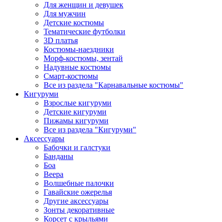
Для женщин и девушек
Для мужчин
Детские костюмы
Тематические футболки
3D платья
Костюмы-наездники
Морф-костюмы, зентай
Надувные костюмы
Смарт-костюмы
Все из раздела "Карнавальные костюмы"
Кигуруми
Взрослые кигуруми
Детские кигуруми
Пижамы кигуруми
Все из раздела "Кигуруми"
Аксессуары
Бабочки и галстуки
Банданы
Боа
Веера
Волшебные палочки
Гавайские ожерелья
Другие аксессуары
Зонты декоративные
Корсет с крыльями