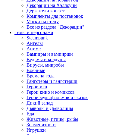
Декорации на Хэллоуин
Держатели конфет
Комплекты для постановок
Маски на стену
Все из раздела "Декорации"
Темы и персонажи
Steampunk
Ангелы
Аниме
Вампиры и вампирши
Ведьмы и колдуны
Вирусы, микробы
Военные
Времена года
Гангстеры и гангстерши
Герои игр
Герои кино и комиксов
Герои мультфильмов и сказок
Дикий запад
Дьяволы и Дьяволицы
Еда
Животные, птицы, рыбы
Знаменитости
Игрушки