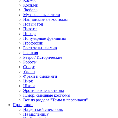
Космос
Косплей
Любовь
Музыкальные стили
Национальные костюмы
Новый год
Пираты
Погода
Популярные франшизы
Профессии
Растительный мир
Религия
Ретро / Исторические
Роботы
Спорт
Ужасы
Фраки и смокинги
Цирк
Школа
Эротические костюмы
Юмор, смешные костюмы
Все из раздела "Темы и персонажи"
Праздники
На детский спектакль
На масленицу