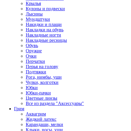
Крылья
Кулоны и подвески
Лысины
Мундштуки
Накидки и плащи
Накладки на обувь
Накладные ногти
Накладные ресницы
Обувь
Оружие
Очки
Перчатки
Перья на голову
Подтяжки
Рога, нимбы, уши
Чулки, колготки
Юбки
Юбки-пачки
Цветные линзы
Все из раздела "Аксессуары"
Грим
Аквагрим
Жидкий латекс
Карандаши, мелки
Клыки, носы, уши