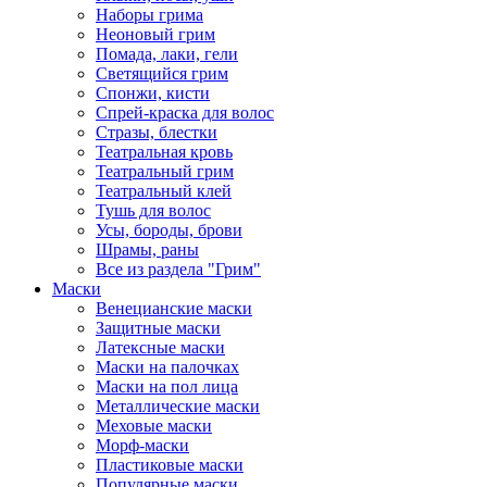
Наборы грима
Неоновый грим
Помада, лаки, гели
Светящийся грим
Спонжи, кисти
Спрей-краска для волос
Стразы, блестки
Театральная кровь
Театральный грим
Театральный клей
Тушь для волос
Усы, бороды, брови
Шрамы, раны
Все из раздела "Грим"
Маски
Венецианские маски
Защитные маски
Латексные маски
Маски на палочках
Маски на пол лица
Металлические маски
Меховые маски
Морф-маски
Пластиковые маски
Популярные маски