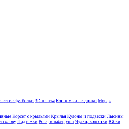
ческие футболки
3D платья
Костюмы-наездники
Морф-
ивные
Корсет с крыльями
Крылья
Кулоны и подвески
Лысины
а голову
Подтяжки
Рога, нимбы, уши
Чулки, колготки
Юбки