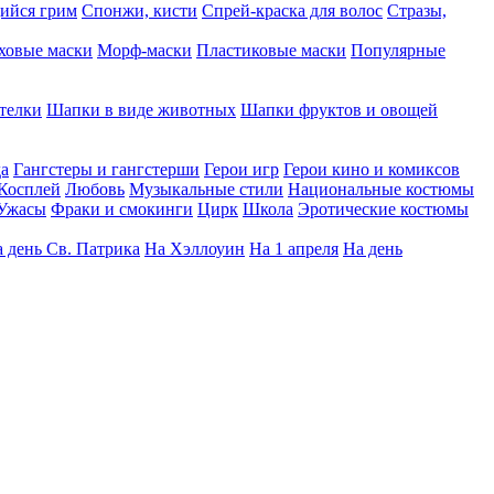
ийся грим
Спонжи, кисти
Спрей-краска для волос
Стразы,
ховые маски
Морф-маски
Пластиковые маски
Популярные
телки
Шапки в виде животных
Шапки фруктов и овощей
да
Гангстеры и гангстерши
Герои игр
Герои кино и комиксов
Косплей
Любовь
Музыкальные стили
Национальные костюмы
Ужасы
Фраки и смокинги
Цирк
Школа
Эротические костюмы
 день Св. Патрика
На Хэллоуин
На 1 апреля
На день