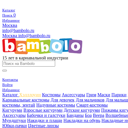
Каталог
0
Поиск
Избранное
Москва
info@bambolo.ru
Москва
info@bambolo.ru
15 лет в карнавальной индустрии
Контакты
Войти
Избранное
Каталог
Хэлллоуин
Костюмы
Аксессуары
Грим
Маски
Парики
Карнавальные костюмы
Для девочек
Для мальчиков
Для малыш
костюмы, зентай
Надувные костюмы
Смарт-костюмы
Кигуруми
Взрослые кигуруми
Детские кигуруми
Пижамы киг
Аксессуары
Бабочки и галстуки
Банданы
Боа
Веера
Волшебные
Мундштуки
Накидки и плащи
Накладки на обувь
Накладные н
Юбки-пачки
Цветные линзы