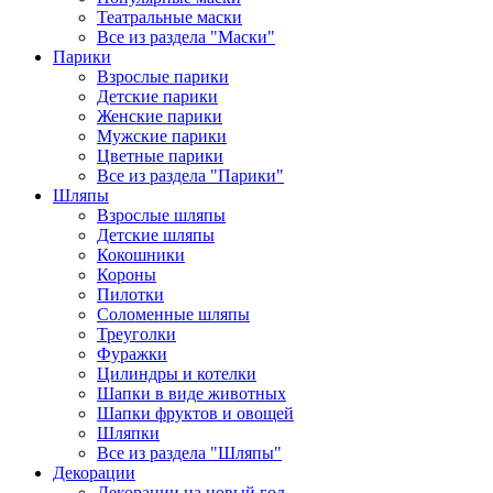
Театральные маски
Все из раздела "Маски"
Парики
Взрослые парики
Детские парики
Женские парики
Мужские парики
Цветные парики
Все из раздела "Парики"
Шляпы
Взрослые шляпы
Детские шляпы
Кокошники
Короны
Пилотки
Соломенные шляпы
Треуголки
Фуражки
Цилиндры и котелки
Шапки в виде животных
Шапки фруктов и овощей
Шляпки
Все из раздела "Шляпы"
Декорации
Декорации на новый год