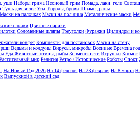
ы, уши
Наборы грима
Неоновый грим
Помада, лаки, гели
Светящ
й
Тушь для волос
Усы, бороды, брови
Шрамы, раны
Маски на палочках
Маски на пол лица
Металлические маски
Ме
ские парики
Цветные парики
илотки
Соломенные шляпы
Треуголки
Фуражки
Цилиндры и ко
ержатели конфет
Комплекты для постановок
Маски на стену
ирши
Ведьмы и колдуны
Вирусы, микробы
Военные
Времена го
цы
Еда
Животные, птицы, рыбы
Знаменитости
Игрушки
Космос
Растительный мир
Религия
Ретро / Исторические
Роботы
Спорт
т
На Новый Год 2026
На 14 февраля
На 23 февраля
На 8 марта
На
ик
Выпускной в детский сад