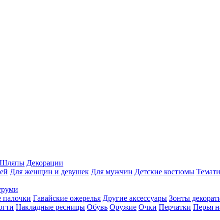
Шляпы
Декорации
ей
Для женщин и девушек
Для мужчин
Детские костюмы
Темати
уруми
 палочки
Гавайские ожерелья
Другие аксессуары
Зонты декорат
огти
Накладные ресницы
Обувь
Оружие
Очки
Перчатки
Перья н