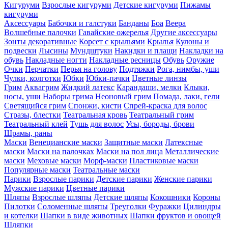
Кигуруми
Взрослые кигуруми
Детские кигуруми
Пижамы
кигуруми
Аксессуары
Бабочки и галстуки
Банданы
Боа
Веера
Волшебные палочки
Гавайские ожерелья
Другие аксессуары
Зонты декоративные
Корсет с крыльями
Крылья
Кулоны и
подвески
Лысины
Мундштуки
Накидки и плащи
Накладки на
обувь
Накладные ногти
Накладные ресницы
Обувь
Оружие
Очки
Перчатки
Перья на голову
Подтяжки
Рога, нимбы, уши
Чулки, колготки
Юбки
Юбки-пачки
Цветные линзы
Грим
Аквагрим
Жидкий латекс
Карандаши, мелки
Клыки,
носы, уши
Наборы грима
Неоновый грим
Помада, лаки, гели
Светящийся грим
Спонжи, кисти
Спрей-краска для волос
Стразы, блестки
Театральная кровь
Театральный грим
Театральный клей
Тушь для волос
Усы, бороды, брови
Шрамы, раны
Маски
Венецианские маски
Защитные маски
Латексные
маски
Маски на палочках
Маски на пол лица
Металлические
маски
Меховые маски
Морф-маски
Пластиковые маски
Популярные маски
Театральные маски
Парики
Взрослые парики
Детские парики
Женские парики
Мужские парики
Цветные парики
Шляпы
Взрослые шляпы
Детские шляпы
Кокошники
Короны
Пилотки
Соломенные шляпы
Треуголки
Фуражки
Цилиндры
и котелки
Шапки в виде животных
Шапки фруктов и овощей
Шляпки