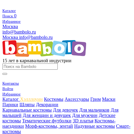
Каталог
0
Поиск
Избранное
Москва
info@bambolo.ru
Москва
info@bambolo.ru
15 лет в карнавальной индустрии
Контакты
Войти
Избранное
Каталог
Хэлллоуин
Костюмы
Аксессуары
Грим
Маски
Парики
Шляпы
Декорации
Карнавальные костюмы
Для девочек
Для мальчиков
Для
малышей
Для женщин и девушек
Для мужчин
Детские
костюмы
Тематические футболки
3D платья
Костюмы-
наездники
Морф-костюмы, зентай
Надувные костюмы
Смарт-
костюмы