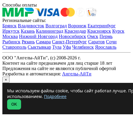
Способы оплаты
Региональные сайты:
Брянск
Владивосток
Волгоград
Воронеж
Екатеринбург
Иркутск
Казань
Калининград
Краснодар
Красноярск
Курск
Москва
Нижний Новгород
Новосибирск
Омск
Пермь
Рыбинск
Рязань
Самара
Санкт-Петербург
Саратов
Сочи
Ставрополь
Сыктывкар
Тула
Уфа
Челябинск
Ярославль
ООО "Ангелы-АйТи", (c) 2008-2026 г.
Контент на сайте предназначен для лиц старше 18 лет
Предложения на сайте не являются публичной офертой
Разработка и автоматизация:
Ангелы-АйТи
×
Мы используем файлы cookie, чтобы сайт работал лучше. Пр
использованием.
Подробнее
OK