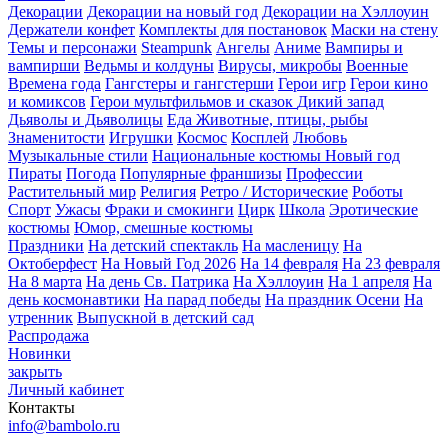
Декорации
Декорации на новый год
Декорации на Хэллоуин
Держатели конфет
Комплекты для постановок
Маски на стену
Темы и персонажи
Steampunk
Ангелы
Аниме
Вампиры и
вампирши
Ведьмы и колдуны
Вирусы, микробы
Военные
Времена года
Гангстеры и гангстерши
Герои игр
Герои кино
и комиксов
Герои мультфильмов и сказок
Дикий запад
Дьяволы и Дьяволицы
Еда
Животные, птицы, рыбы
Знаменитости
Игрушки
Космос
Косплей
Любовь
Музыкальные стили
Национальные костюмы
Новый год
Пираты
Погода
Популярные франшизы
Профессии
Растительный мир
Религия
Ретро / Исторические
Роботы
Спорт
Ужасы
Фраки и смокинги
Цирк
Школа
Эротические
костюмы
Юмор, смешные костюмы
Праздники
На детский спектакль
На масленицу
На
Октоберфест
На Новый Год 2026
На 14 февраля
На 23 февраля
На 8 марта
На день Св. Патрика
На Хэллоуин
На 1 апреля
На
день космонавтики
На парад победы
На праздник Осени
На
утренник
Выпускной в детский сад
Распродажа
Новинки
закрыть
Личный кабинет
Контакты
info@bambolo.ru