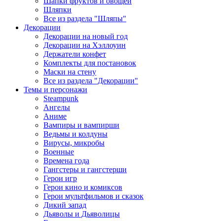
Шапки фруктов и овощей
Шляпки
Все из раздела "Шляпы"
Декорации
Декорации на новый год
Декорации на Хэллоуин
Держатели конфет
Комплекты для постановок
Маски на стену
Все из раздела "Декорации"
Темы и персонажи
Steampunk
Ангелы
Аниме
Вампиры и вампирши
Ведьмы и колдуны
Вирусы, микробы
Военные
Времена года
Гангстеры и гангстерши
Герои игр
Герои кино и комиксов
Герои мультфильмов и сказок
Дикий запад
Дьяволы и Дьяволицы