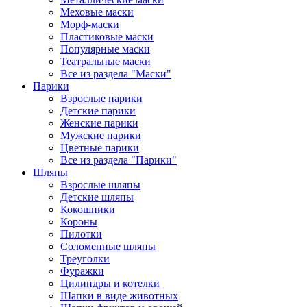
Меховые маски
Морф-маски
Пластиковые маски
Популярные маски
Театральные маски
Все из раздела "Маски"
Парики
Взрослые парики
Детские парики
Женские парики
Мужские парики
Цветные парики
Все из раздела "Парики"
Шляпы
Взрослые шляпы
Детские шляпы
Кокошники
Короны
Пилотки
Соломенные шляпы
Треуголки
Фуражки
Цилиндры и котелки
Шапки в виде животных