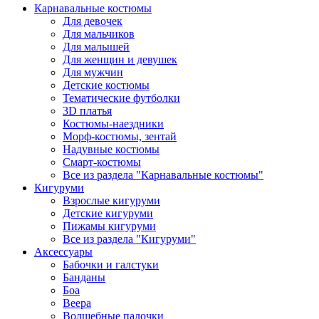
Карнавальные костюмы
Для девочек
Для мальчиков
Для малышей
Для женщин и девушек
Для мужчин
Детские костюмы
Тематические футболки
3D платья
Костюмы-наездники
Морф-костюмы, зентай
Надувные костюмы
Смарт-костюмы
Все из раздела "Карнавальные костюмы"
Кигуруми
Взрослые кигуруми
Детские кигуруми
Пижамы кигуруми
Все из раздела "Кигуруми"
Аксессуары
Бабочки и галстуки
Банданы
Боа
Веера
Волшебные палочки