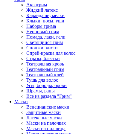
Аквагрим
Жидкий латекс
Карандаши, мелки
Клыки, носы, уши
Наборы грима
Неоновый грим
Помада, лаки, гели
Светящийся грим
Спонжи, кисти
Спрей-краска для волос
Стразы, блестки
Театральная кровь
Театральный грим
Театральный клей
Тушь для волос
Усы, бороды, брови
Шрамы, раны
Все из раздела "Грим"
Маски
Венецианские маски
Защитные маски
Латексные маски
Маски на палочках
Маски на пол лица
Металлические маски