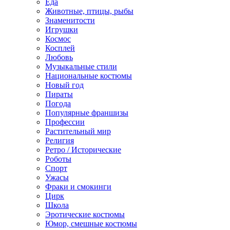
Еда
Животные, птицы, рыбы
Знаменитости
Игрушки
Космос
Косплей
Любовь
Музыкальные стили
Национальные костюмы
Новый год
Пираты
Погода
Популярные франшизы
Профессии
Растительный мир
Религия
Ретро / Исторические
Роботы
Спорт
Ужасы
Фраки и смокинги
Цирк
Школа
Эротические костюмы
Юмор, смешные костюмы