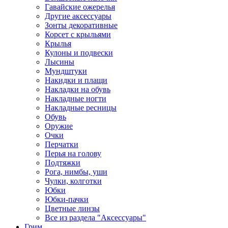
Гавайские ожерелья
Другие аксессуары
Зонты декоративные
Корсет с крыльями
Крылья
Кулоны и подвески
Лысины
Мундштуки
Накидки и плащи
Накладки на обувь
Накладные ногти
Накладные ресницы
Обувь
Оружие
Очки
Перчатки
Перья на голову
Подтяжки
Рога, нимбы, уши
Чулки, колготки
Юбки
Юбки-пачки
Цветные линзы
Все из раздела "Аксессуары"
Грим