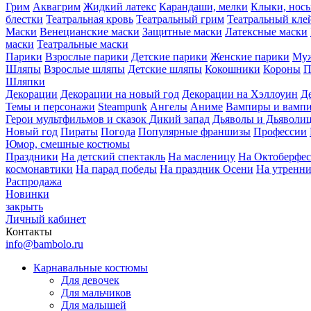
Грим
Аквагрим
Жидкий латекс
Карандаши, мелки
Клыки, нос
блестки
Театральная кровь
Театральный грим
Театральный кле
Маски
Венецианские маски
Защитные маски
Латексные маски
маски
Театральные маски
Парики
Взрослые парики
Детские парики
Женские парики
Муж
Шляпы
Взрослые шляпы
Детские шляпы
Кокошники
Короны
П
Шляпки
Декорации
Декорации на новый год
Декорации на Хэллоуин
Д
Темы и персонажи
Steampunk
Ангелы
Аниме
Вампиры и вамп
Герои мультфильмов и сказок
Дикий запад
Дьяволы и Дьяволи
Новый год
Пираты
Погода
Популярные франшизы
Профессии
Юмор, смешные костюмы
Праздники
На детский спектакль
На масленицу
На Октоберфес
космонавтики
На парад победы
На праздник Осени
На утренн
Распродажа
Новинки
закрыть
Личный кабинет
Контакты
info@bambolo.ru
Карнавальные костюмы
Для девочек
Для мальчиков
Для малышей