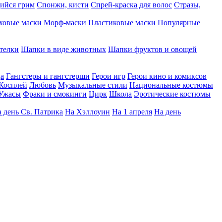
ийся грим
Спонжи, кисти
Спрей-краска для волос
Стразы,
ховые маски
Морф-маски
Пластиковые маски
Популярные
телки
Шапки в виде животных
Шапки фруктов и овощей
да
Гангстеры и гангстерши
Герои игр
Герои кино и комиксов
Косплей
Любовь
Музыкальные стили
Национальные костюмы
Ужасы
Фраки и смокинги
Цирк
Школа
Эротические костюмы
 день Св. Патрика
На Хэллоуин
На 1 апреля
На день