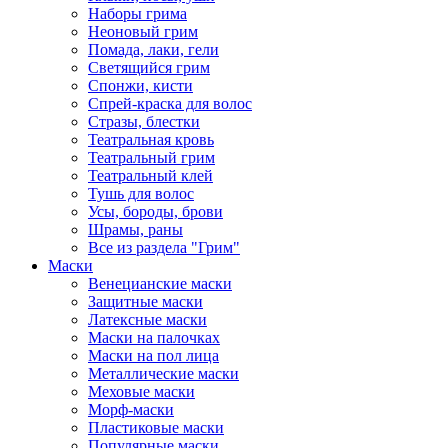
Наборы грима
Неоновый грим
Помада, лаки, гели
Светящийся грим
Спонжи, кисти
Спрей-краска для волос
Стразы, блестки
Театральная кровь
Театральный грим
Театральный клей
Тушь для волос
Усы, бороды, брови
Шрамы, раны
Все из раздела "Грим"
Маски
Венецианские маски
Защитные маски
Латексные маски
Маски на палочках
Маски на пол лица
Металлические маски
Меховые маски
Морф-маски
Пластиковые маски
Популярные маски