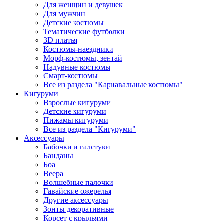
Для женщин и девушек
Для мужчин
Детские костюмы
Тематические футболки
3D платья
Костюмы-наездники
Морф-костюмы, зентай
Надувные костюмы
Смарт-костюмы
Все из раздела "Карнавальные костюмы"
Кигуруми
Взрослые кигуруми
Детские кигуруми
Пижамы кигуруми
Все из раздела "Кигуруми"
Аксессуары
Бабочки и галстуки
Банданы
Боа
Веера
Волшебные палочки
Гавайские ожерелья
Другие аксессуары
Зонты декоративные
Корсет с крыльями