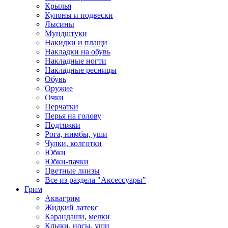
Крылья
Кулоны и подвески
Лысины
Мундштуки
Накидки и плащи
Накладки на обувь
Накладные ногти
Накладные ресницы
Обувь
Оружие
Очки
Перчатки
Перья на голову
Подтяжки
Рога, нимбы, уши
Чулки, колготки
Юбки
Юбки-пачки
Цветные линзы
Все из раздела "Аксессуары"
Грим
Аквагрим
Жидкий латекс
Карандаши, мелки
Клыки, носы, уши