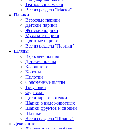
Театральные маски
Все из раздела "Маски"
Парики
Взрослые парики
Детские парики
Женские парики
Мужские парики
Цветные парики
Все из раздела "Парики"
Шляпы
Взрослые шляпы
Детские шляпы
Кокошники
Короны
Пилотки
Соломенные шляпы
Треуголки
Фуражки
Цилиндры и котелки
Шапки в виде животных
Шапки фруктов и овощей
Шляпки
Все из раздела "Шляпы"
Декорации
Декорации на новый год