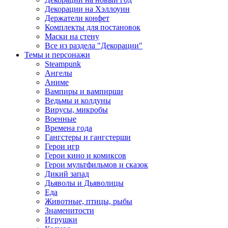
Декорации на Хэллоуин
Держатели конфет
Комплекты для постановок
Маски на стену
Все из раздела "Декорации"
Темы и персонажи
Steampunk
Ангелы
Аниме
Вампиры и вампирши
Ведьмы и колдуны
Вирусы, микробы
Военные
Времена года
Гангстеры и гангстерши
Герои игр
Герои кино и комиксов
Герои мультфильмов и сказок
Дикий запад
Дьяволы и Дьяволицы
Еда
Животные, птицы, рыбы
Знаменитости
Игрушки