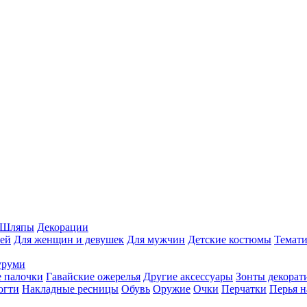
Шляпы
Декорации
ей
Для женщин и девушек
Для мужчин
Детские костюмы
Темати
уруми
 палочки
Гавайские ожерелья
Другие аксессуары
Зонты декорат
огти
Накладные ресницы
Обувь
Оружие
Очки
Перчатки
Перья н