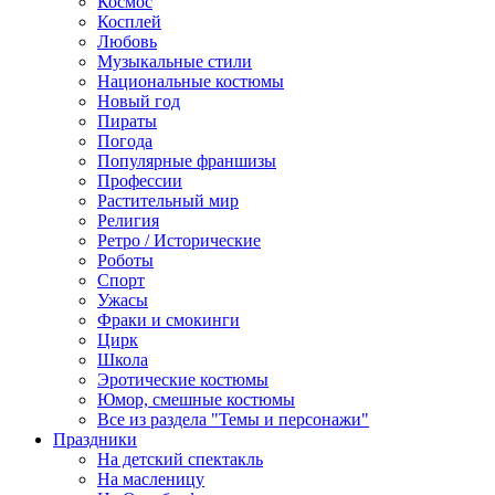
Космос
Косплей
Любовь
Музыкальные стили
Национальные костюмы
Новый год
Пираты
Погода
Популярные франшизы
Профессии
Растительный мир
Религия
Ретро / Исторические
Роботы
Спорт
Ужасы
Фраки и смокинги
Цирк
Школа
Эротические костюмы
Юмор, смешные костюмы
Все из раздела "Темы и персонажи"
Праздники
На детский спектакль
На масленицу