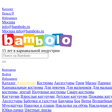
Каталог
0
Поиск
Избранное
Москва
info@bambolo.ru
Москва
info@bambolo.ru
15 лет в карнавальной индустрии
Контакты
Войти
Избранное
Каталог
Хэлллоуин
Костюмы
Аксессуары
Грим
Маски
Парики
Карнавальные костюмы
Для девочек
Для мальчиков
Для малыш
костюмы, зентай
Надувные костюмы
Смарт-костюмы
Кигуруми
Взрослые кигуруми
Детские кигуруми
Пижамы киг
Аксессуары
Бабочки и галстуки
Банданы
Боа
Веера
Волшебные
Мундштуки
Накидки и плащи
Накладки на обувь
Накладные н
Юбки-пачки
Цветные линзы