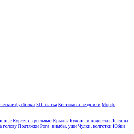
ческие футболки
3D платья
Костюмы-наездники
Морф-
ивные
Корсет с крыльями
Крылья
Кулоны и подвески
Лысины
а голову
Подтяжки
Рога, нимбы, уши
Чулки, колготки
Юбки