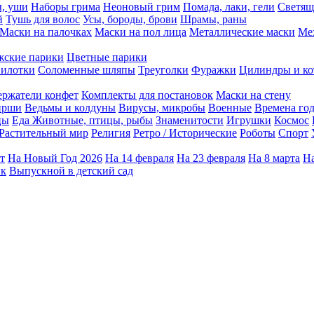
ы, уши
Наборы грима
Неоновый грим
Помада, лаки, гели
Светящ
й
Тушь для волос
Усы, бороды, брови
Шрамы, раны
Маски на палочках
Маски на пол лица
Металлические маски
Ме
ские парики
Цветные парики
илотки
Соломенные шляпы
Треуголки
Фуражки
Цилиндры и ко
ержатели конфет
Комплекты для постановок
Маски на стену
ирши
Ведьмы и колдуны
Вирусы, микробы
Военные
Времена го
цы
Еда
Животные, птицы, рыбы
Знаменитости
Игрушки
Космос
Растительный мир
Религия
Ретро / Исторические
Роботы
Спорт
т
На Новый Год 2026
На 14 февраля
На 23 февраля
На 8 марта
На
ик
Выпускной в детский сад