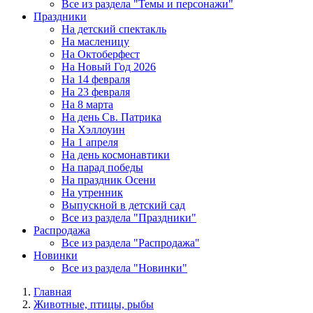
Все из раздела "Темы и персонажи"
Праздники
На детский спектакль
На масленицу
На Октоберфест
На Новый Год 2026
На 14 февраля
На 23 февраля
На 8 марта
На день Св. Патрика
На Хэллоуин
На 1 апреля
На день космонавтики
На парад победы
На праздник Осени
На утренник
Выпускной в детский сад
Все из раздела "Праздники"
Распродажа
Все из раздела "Распродажа"
Новинки
Все из раздела "Новинки"
Главная
Животные, птицы, рыбы