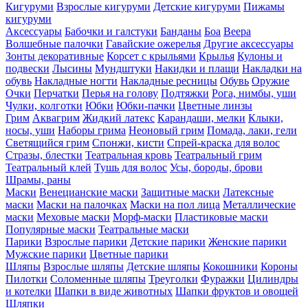
Кигуруми
Взрослые кигуруми
Детские кигуруми
Пижамы
кигуруми
Аксессуары
Бабочки и галстуки
Банданы
Боа
Веера
Волшебные палочки
Гавайские ожерелья
Другие аксессуары
Зонты декоративные
Корсет с крыльями
Крылья
Кулоны и
подвески
Лысины
Мундштуки
Накидки и плащи
Накладки на
обувь
Накладные ногти
Накладные ресницы
Обувь
Оружие
Очки
Перчатки
Перья на голову
Подтяжки
Рога, нимбы, уши
Чулки, колготки
Юбки
Юбки-пачки
Цветные линзы
Грим
Аквагрим
Жидкий латекс
Карандаши, мелки
Клыки,
носы, уши
Наборы грима
Неоновый грим
Помада, лаки, гели
Светящийся грим
Спонжи, кисти
Спрей-краска для волос
Стразы, блестки
Театральная кровь
Театральный грим
Театральный клей
Тушь для волос
Усы, бороды, брови
Шрамы, раны
Маски
Венецианские маски
Защитные маски
Латексные
маски
Маски на палочках
Маски на пол лица
Металлические
маски
Меховые маски
Морф-маски
Пластиковые маски
Популярные маски
Театральные маски
Парики
Взрослые парики
Детские парики
Женские парики
Мужские парики
Цветные парики
Шляпы
Взрослые шляпы
Детские шляпы
Кокошники
Короны
Пилотки
Соломенные шляпы
Треуголки
Фуражки
Цилиндры
и котелки
Шапки в виде животных
Шапки фруктов и овощей
Шляпки