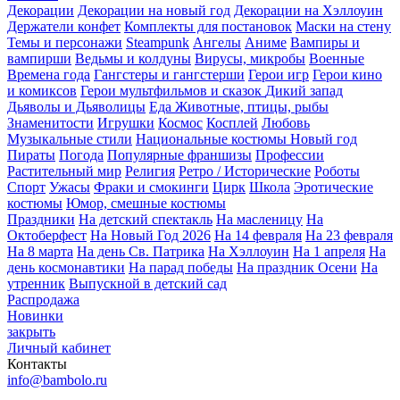
Декорации
Декорации на новый год
Декорации на Хэллоуин
Держатели конфет
Комплекты для постановок
Маски на стену
Темы и персонажи
Steampunk
Ангелы
Аниме
Вампиры и
вампирши
Ведьмы и колдуны
Вирусы, микробы
Военные
Времена года
Гангстеры и гангстерши
Герои игр
Герои кино
и комиксов
Герои мультфильмов и сказок
Дикий запад
Дьяволы и Дьяволицы
Еда
Животные, птицы, рыбы
Знаменитости
Игрушки
Космос
Косплей
Любовь
Музыкальные стили
Национальные костюмы
Новый год
Пираты
Погода
Популярные франшизы
Профессии
Растительный мир
Религия
Ретро / Исторические
Роботы
Спорт
Ужасы
Фраки и смокинги
Цирк
Школа
Эротические
костюмы
Юмор, смешные костюмы
Праздники
На детский спектакль
На масленицу
На
Октоберфест
На Новый Год 2026
На 14 февраля
На 23 февраля
На 8 марта
На день Св. Патрика
На Хэллоуин
На 1 апреля
На
день космонавтики
На парад победы
На праздник Осени
На
утренник
Выпускной в детский сад
Распродажа
Новинки
закрыть
Личный кабинет
Контакты
info@bambolo.ru