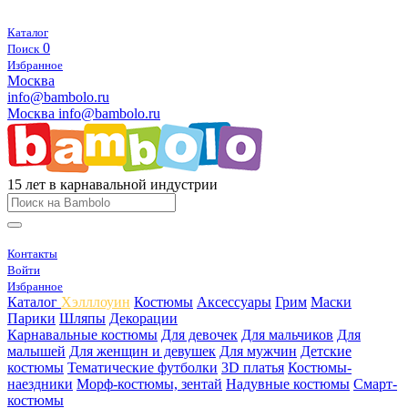
Каталог
0
Поиск
Избранное
Москва
info@bambolo.ru
Москва
info@bambolo.ru
15 лет в карнавальной индустрии
Контакты
Войти
Избранное
Каталог
Хэлллоуин
Костюмы
Аксессуары
Грим
Маски
Парики
Шляпы
Декорации
Карнавальные костюмы
Для девочек
Для мальчиков
Для
малышей
Для женщин и девушек
Для мужчин
Детские
костюмы
Тематические футболки
3D платья
Костюмы-
наездники
Морф-костюмы, зентай
Надувные костюмы
Смарт-
костюмы