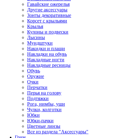
Гавайские ожерелья
Другие аксессуары
Зонты декоративные
Корсет с крыльями
Крылья
Кулоны и подвески
Лысины
Мундштуки
Накидки и плащи
Накладки на обувь
Накладные ногти
Накладные ресницы
Обувь
Оружие
Очки
Перчатки
Перья на голову
Подтяжки
Рога, нимбы, уши
Чулки, колготки
Юбки
Юбки-пачки
Цветные линзы
Все из раздела "Аксессуары"
Грим