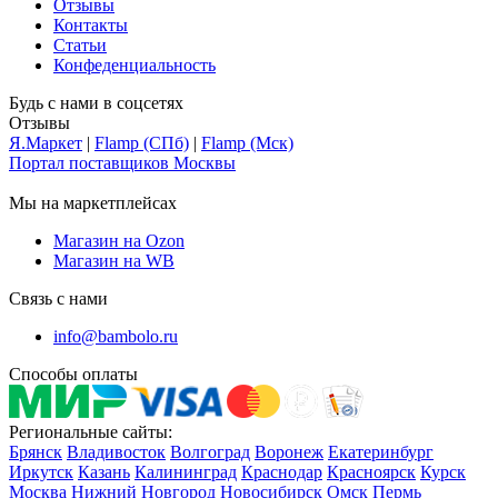
Отзывы
Контакты
Статьи
Конфеденциальность
Будь с нами в соцсетях
Отзывы
Я.Маркет
|
Flamp (СПб)
|
Flamp (Мск)
Портал поставщиков Москвы
Мы на маркетплейсах
Магазин на Ozon
Магазин на WB
Связь с нами
info@bambolo.ru
Способы оплаты
Региональные сайты:
Брянск
Владивосток
Волгоград
Воронеж
Екатеринбург
Иркутск
Казань
Калининград
Краснодар
Красноярск
Курск
Москва
Нижний Новгород
Новосибирск
Омск
Пермь