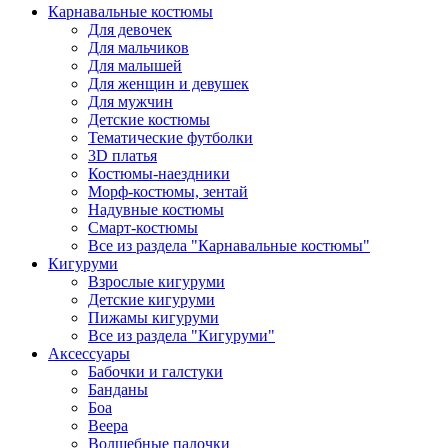
Карнавальные костюмы
Для девочек
Для мальчиков
Для малышей
Для женщин и девушек
Для мужчин
Детские костюмы
Тематические футболки
3D платья
Костюмы-наездники
Морф-костюмы, зентай
Надувные костюмы
Смарт-костюмы
Все из раздела "Карнавальные костюмы"
Кигуруми
Взрослые кигуруми
Детские кигуруми
Пижамы кигуруми
Все из раздела "Кигуруми"
Аксессуары
Бабочки и галстуки
Банданы
Боа
Веера
Волшебные палочки