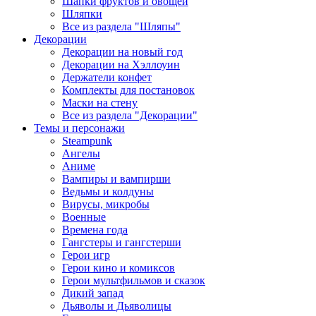
Шапки фруктов и овощей
Шляпки
Все из раздела "Шляпы"
Декорации
Декорации на новый год
Декорации на Хэллоуин
Держатели конфет
Комплекты для постановок
Маски на стену
Все из раздела "Декорации"
Темы и персонажи
Steampunk
Ангелы
Аниме
Вампиры и вампирши
Ведьмы и колдуны
Вирусы, микробы
Военные
Времена года
Гангстеры и гангстерши
Герои игр
Герои кино и комиксов
Герои мультфильмов и сказок
Дикий запад
Дьяволы и Дьяволицы