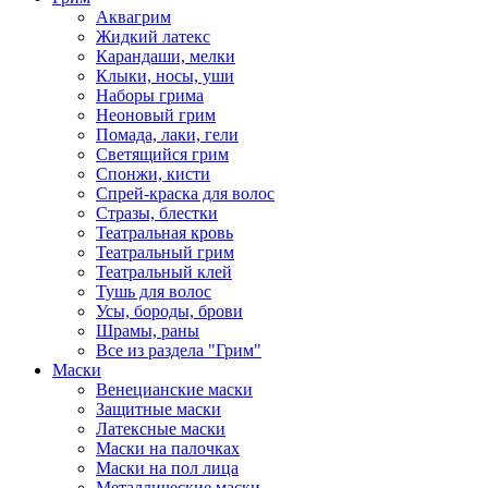
Аквагрим
Жидкий латекс
Карандаши, мелки
Клыки, носы, уши
Наборы грима
Неоновый грим
Помада, лаки, гели
Светящийся грим
Спонжи, кисти
Спрей-краска для волос
Стразы, блестки
Театральная кровь
Театральный грим
Театральный клей
Тушь для волос
Усы, бороды, брови
Шрамы, раны
Все из раздела "Грим"
Маски
Венецианские маски
Защитные маски
Латексные маски
Маски на палочках
Маски на пол лица
Металлические маски