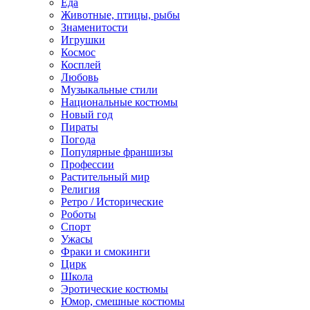
Еда
Животные, птицы, рыбы
Знаменитости
Игрушки
Космос
Косплей
Любовь
Музыкальные стили
Национальные костюмы
Новый год
Пираты
Погода
Популярные франшизы
Профессии
Растительный мир
Религия
Ретро / Исторические
Роботы
Спорт
Ужасы
Фраки и смокинги
Цирк
Школа
Эротические костюмы
Юмор, смешные костюмы