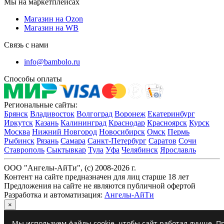
Мы на маркетплейсах
Магазин на Ozon
Магазин на WB
Связь с нами
info@bambolo.ru
Способы оплаты
Региональные сайты:
Брянск
Владивосток
Волгоград
Воронеж
Екатеринбург
Иркутск
Казань
Калининград
Краснодар
Красноярск
Курск
Москва
Нижний Новгород
Новосибирск
Омск
Пермь
Рыбинск
Рязань
Самара
Санкт-Петербург
Саратов
Сочи
Ставрополь
Сыктывкар
Тула
Уфа
Челябинск
Ярославль
ООО "Ангелы-АйТи", (c) 2008-2026 г.
Контент на сайте предназначен для лиц старше 18 лет
Предложения на сайте не являются публичной офертой
Разработка и автоматизация:
Ангелы-АйТи
×
Мы используем файлы cookie, чтобы сайт работал лучше. Пр