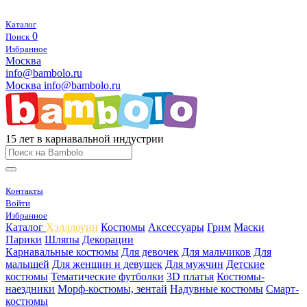
Каталог
0
Поиск
Избранное
Москва
info@bambolo.ru
Москва
info@bambolo.ru
15 лет в карнавальной индустрии
Контакты
Войти
Избранное
Каталог
Хэлллоуин
Костюмы
Аксессуары
Грим
Маски
Парики
Шляпы
Декорации
Карнавальные костюмы
Для девочек
Для мальчиков
Для
малышей
Для женщин и девушек
Для мужчин
Детские
костюмы
Тематические футболки
3D платья
Костюмы-
наездники
Морф-костюмы, зентай
Надувные костюмы
Смарт-
костюмы