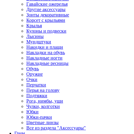
Гавайские ожерелья
Другие аксессуары
Зонты декоративные
Корсет с крыльями
Крылья
Кулоны и подвески
Лысины
Мундштуки
Накидки и плащи
Накладки на обувь
Накладные ногти
Накладные ресницы
Обувь
Оружие
Очки
Перчатки
Перья на голову
Подтяжки
Рога, нимбы, уши
Чулки, колготки
Юбки
Юбки-пачки
Цветные линзы
Все из раздела "Аксессуары"
Грим