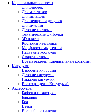
Карнавальные костюмы
Для девочек
Для мальчиков
Для малышей
Для женщин и девушек
Для мужчин
Детские костюмы
Тематические футболки
3D платья
Костюмы-наездники
Морф-костюмы, зентай
Надувные костюмы
Смарт-костюмы
Все из раздела "Карнавальные костюмы"
Кигуруми
Взрослые кигуруми
Детские кигуруми
Пижамы кигуруми
Все из раздела "Кигуруми"
Аксессуары
Бабочки и галстуки
Банданы
Боа
Веера
Волшебные палочки