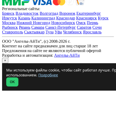
Региональные сайты:
Брянск
Владивосток
Волгоград
Воронеж
Екатеринбург
Иркутск
Казань
Калининград
Краснодар
Красноярск
Курск
Москва
Нижний Новгород
Новосибирск
Омск
Пермь
Рыбинск
Рязань
Самара
Санкт-Петербург
Саратов
Сочи
Ставрополь
Сыктывкар
Тула
Уфа
Челябинск
Ярославль
ООО "Ангелы-АйТи", (c) 2008-2026 г.
Контент на сайте предназначен для лиц старше 18 лет
Предложения на сайте не являются публичной офертой
Разработка и автоматизация:
Ангелы-АйТи
×
Мы используем файлы cookie, чтобы сайт работал лучше. Пр
использованием.
Подробнее
OK