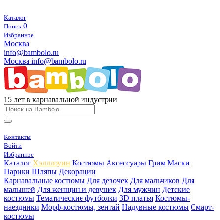
Каталог
0
Поиск
Избранное
Москва
info@bambolo.ru
Москва
info@bambolo.ru
15 лет в карнавальной индустрии
Контакты
Войти
Избранное
Каталог
Хэлллоуин
Костюмы
Аксессуары
Грим
Маски
Парики
Шляпы
Декорации
Карнавальные костюмы
Для девочек
Для мальчиков
Для
малышей
Для женщин и девушек
Для мужчин
Детские
костюмы
Тематические футболки
3D платья
Костюмы-
наездники
Морф-костюмы, зентай
Надувные костюмы
Смарт-
костюмы