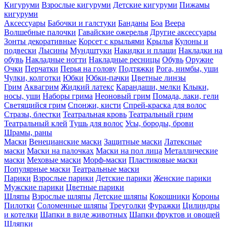
Кигуруми
Взрослые кигуруми
Детские кигуруми
Пижамы
кигуруми
Аксессуары
Бабочки и галстуки
Банданы
Боа
Веера
Волшебные палочки
Гавайские ожерелья
Другие аксессуары
Зонты декоративные
Корсет с крыльями
Крылья
Кулоны и
подвески
Лысины
Мундштуки
Накидки и плащи
Накладки на
обувь
Накладные ногти
Накладные ресницы
Обувь
Оружие
Очки
Перчатки
Перья на голову
Подтяжки
Рога, нимбы, уши
Чулки, колготки
Юбки
Юбки-пачки
Цветные линзы
Грим
Аквагрим
Жидкий латекс
Карандаши, мелки
Клыки,
носы, уши
Наборы грима
Неоновый грим
Помада, лаки, гели
Светящийся грим
Спонжи, кисти
Спрей-краска для волос
Стразы, блестки
Театральная кровь
Театральный грим
Театральный клей
Тушь для волос
Усы, бороды, брови
Шрамы, раны
Маски
Венецианские маски
Защитные маски
Латексные
маски
Маски на палочках
Маски на пол лица
Металлические
маски
Меховые маски
Морф-маски
Пластиковые маски
Популярные маски
Театральные маски
Парики
Взрослые парики
Детские парики
Женские парики
Мужские парики
Цветные парики
Шляпы
Взрослые шляпы
Детские шляпы
Кокошники
Короны
Пилотки
Соломенные шляпы
Треуголки
Фуражки
Цилиндры
и котелки
Шапки в виде животных
Шапки фруктов и овощей
Шляпки