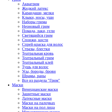
Аквагрим
Жидкий латекс
Карандаши, мелки
Клыки, носы, уши
Наборы грима
Неоновый грим
Помада, лаки, гели
Светящийся грим
Спонжи, кисти
Спрей-краска для волос
Стразы, блестки
Театральная кровь
Театральный грим
Театральный клей
Тушь для волос
Усы, бороды, брови
Шрамы, раны
Все из раздела "Грим"
Маски
Венецианские маски
Защитные маски
Латексные маски
Маски на палочках
Маски на пол лица
Металлические маски