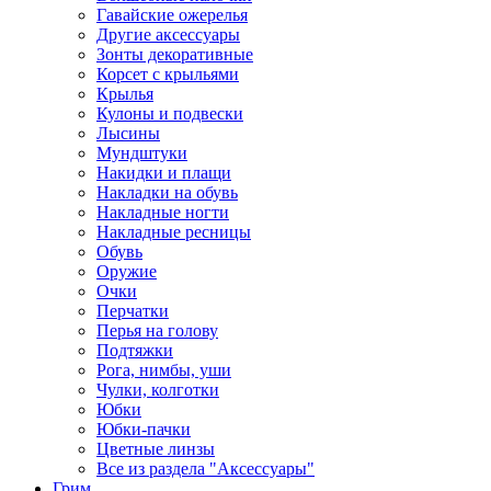
Гавайские ожерелья
Другие аксессуары
Зонты декоративные
Корсет с крыльями
Крылья
Кулоны и подвески
Лысины
Мундштуки
Накидки и плащи
Накладки на обувь
Накладные ногти
Накладные ресницы
Обувь
Оружие
Очки
Перчатки
Перья на голову
Подтяжки
Рога, нимбы, уши
Чулки, колготки
Юбки
Юбки-пачки
Цветные линзы
Все из раздела "Аксессуары"
Грим