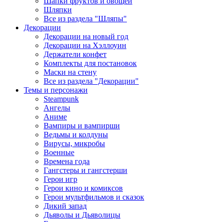
Шапки фруктов и овощей
Шляпки
Все из раздела "Шляпы"
Декорации
Декорации на новый год
Декорации на Хэллоуин
Держатели конфет
Комплекты для постановок
Маски на стену
Все из раздела "Декорации"
Темы и персонажи
Steampunk
Ангелы
Аниме
Вампиры и вампирши
Ведьмы и колдуны
Вирусы, микробы
Военные
Времена года
Гангстеры и гангстерши
Герои игр
Герои кино и комиксов
Герои мультфильмов и сказок
Дикий запад
Дьяволы и Дьяволицы