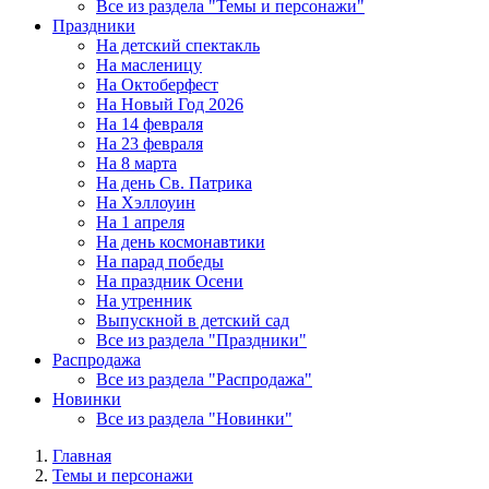
Все из раздела "Темы и персонажи"
Праздники
На детский спектакль
На масленицу
На Октоберфест
На Новый Год 2026
На 14 февраля
На 23 февраля
На 8 марта
На день Св. Патрика
На Хэллоуин
На 1 апреля
На день космонавтики
На парад победы
На праздник Осени
На утренник
Выпускной в детский сад
Все из раздела "Праздники"
Распродажа
Все из раздела "Распродажа"
Новинки
Все из раздела "Новинки"
Главная
Темы и персонажи