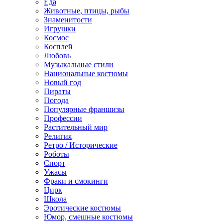
Еда
Животные, птицы, рыбы
Знаменитости
Игрушки
Космос
Косплей
Любовь
Музыкальные стили
Национальные костюмы
Новый год
Пираты
Погода
Популярные франшизы
Профессии
Растительный мир
Религия
Ретро / Исторические
Роботы
Спорт
Ужасы
Фраки и смокинги
Цирк
Школа
Эротические костюмы
Юмор, смешные костюмы