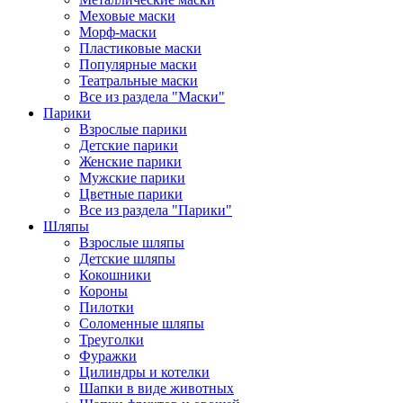
Меховые маски
Морф-маски
Пластиковые маски
Популярные маски
Театральные маски
Все из раздела "Маски"
Парики
Взрослые парики
Детские парики
Женские парики
Мужские парики
Цветные парики
Все из раздела "Парики"
Шляпы
Взрослые шляпы
Детские шляпы
Кокошники
Короны
Пилотки
Соломенные шляпы
Треуголки
Фуражки
Цилиндры и котелки
Шапки в виде животных