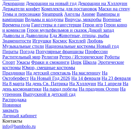
Декорации
Декорации на новый год
Декорации на Хэллоуин
Держатели конфет
Комплекты для постановок
Маски на стену
Темы и персонажи
Steampunk
Ангелы
Аниме
Вампиры и
вампирши
Ведьмы и колдуны
Вирусы, микробы
Военные
Времена года
Гангстеры и гангстерши
Герои игр
Герои кино
и комиксов
Герои мультфильмов и сказок
Дикий запад
Дьяволы и Дьяволицы
Еда
Животные, птицы, рыбы
Знаменитости
Игрушки
Космос
Косплей
Любовь
Музыкальные стили
Национальные костюмы
Новый год
Пираты
Погода
Популярные франшизы
Профессии
Растительный мир
Религия
Ретро / Исторические
Роботы
Спорт
Ужасы
Фраки и смокинги
Цирк
Школа
Эротические
костюмы
Юмор, смешные костюмы
Праздники
На детский спектакль
На масленицу
На
Октоберфест
На Новый Год 2026
На 14 февраля
На 23 февраля
На 8 марта
На день Св. Патрика
На Хэллоуин
На 1 апреля
На
день космонавтики
На парад победы
На праздник Осени
На
утренник
Выпускной в детский сад
Распродажа
Новинки
закрыть
Личный кабинет
Контакты
info@bambolo.ru