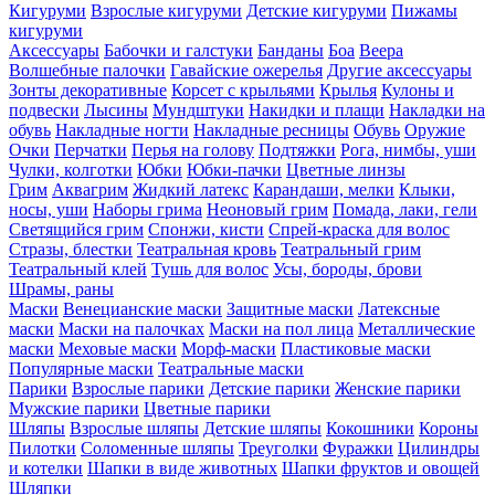
Кигуруми
Взрослые кигуруми
Детские кигуруми
Пижамы
кигуруми
Аксессуары
Бабочки и галстуки
Банданы
Боа
Веера
Волшебные палочки
Гавайские ожерелья
Другие аксессуары
Зонты декоративные
Корсет с крыльями
Крылья
Кулоны и
подвески
Лысины
Мундштуки
Накидки и плащи
Накладки на
обувь
Накладные ногти
Накладные ресницы
Обувь
Оружие
Очки
Перчатки
Перья на голову
Подтяжки
Рога, нимбы, уши
Чулки, колготки
Юбки
Юбки-пачки
Цветные линзы
Грим
Аквагрим
Жидкий латекс
Карандаши, мелки
Клыки,
носы, уши
Наборы грима
Неоновый грим
Помада, лаки, гели
Светящийся грим
Спонжи, кисти
Спрей-краска для волос
Стразы, блестки
Театральная кровь
Театральный грим
Театральный клей
Тушь для волос
Усы, бороды, брови
Шрамы, раны
Маски
Венецианские маски
Защитные маски
Латексные
маски
Маски на палочках
Маски на пол лица
Металлические
маски
Меховые маски
Морф-маски
Пластиковые маски
Популярные маски
Театральные маски
Парики
Взрослые парики
Детские парики
Женские парики
Мужские парики
Цветные парики
Шляпы
Взрослые шляпы
Детские шляпы
Кокошники
Короны
Пилотки
Соломенные шляпы
Треуголки
Фуражки
Цилиндры
и котелки
Шапки в виде животных
Шапки фруктов и овощей
Шляпки