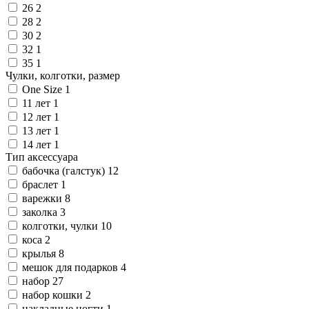
26
2
28
2
30
2
32
1
35
1
Чулки, колготки, размер
One Size
1
11 лет
1
12 лет
1
13 лет
1
14 лет
1
Тип аксессуара
бабочка (галстук)
12
браслет
1
варежки
8
заколка
3
колготки, чулки
10
коса
2
крылья
8
мешок для подарков
4
набор
27
набор кошки
2
накладные ногти
1