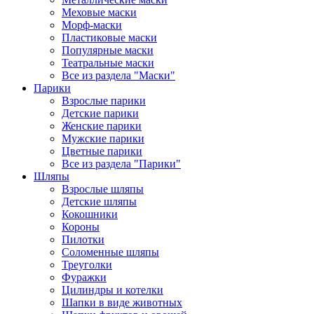
Меховые маски
Морф-маски
Пластиковые маски
Популярные маски
Театральные маски
Все из раздела "Маски"
Парики
Взрослые парики
Детские парики
Женские парики
Мужские парики
Цветные парики
Все из раздела "Парики"
Шляпы
Взрослые шляпы
Детские шляпы
Кокошники
Короны
Пилотки
Соломенные шляпы
Треуголки
Фуражки
Цилиндры и котелки
Шапки в виде животных