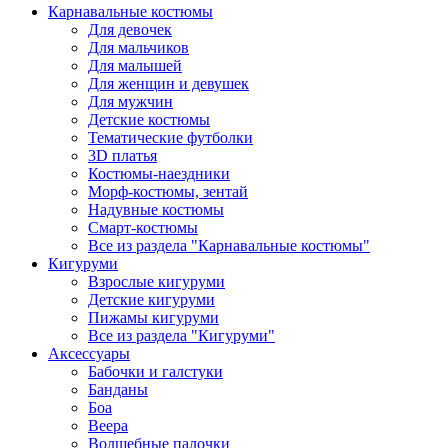
Карнавальные костюмы
Для девочек
Для мальчиков
Для малышей
Для женщин и девушек
Для мужчин
Детские костюмы
Тематические футболки
3D платья
Костюмы-наездники
Морф-костюмы, зентай
Надувные костюмы
Смарт-костюмы
Все из раздела "Карнавальные костюмы"
Кигуруми
Взрослые кигуруми
Детские кигуруми
Пижамы кигуруми
Все из раздела "Кигуруми"
Аксессуары
Бабочки и галстуки
Банданы
Боа
Веера
Волшебные палочки