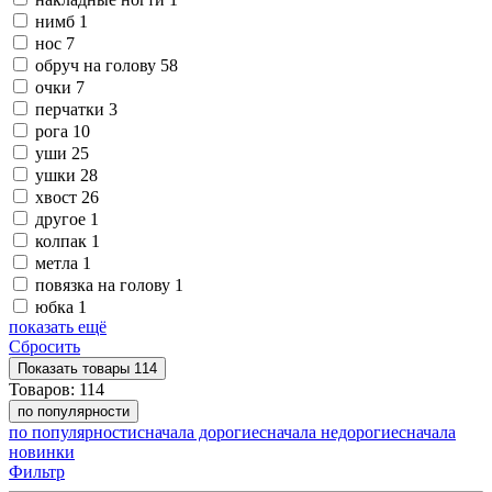
нимб
1
нос
7
обруч на голову
58
очки
7
перчатки
3
рога
10
уши
25
ушки
28
хвост
26
другое
1
колпак
1
метла
1
повязка на голову
1
юбка
1
показать ещё
Сбросить
Показать
товары
114
Товаров:
114
по популярности
по популярности
сначала дорогие
сначала недорогие
сначала
новинки
Фильтр