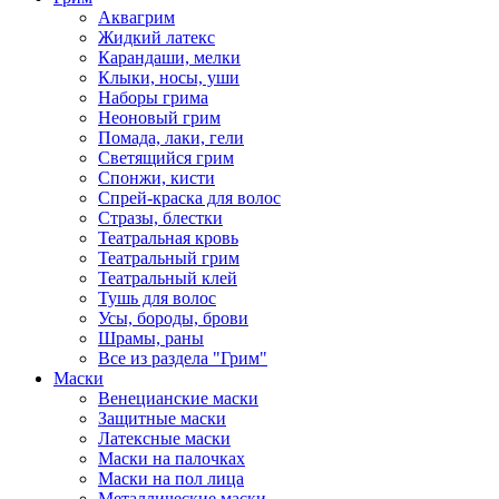
Аквагрим
Жидкий латекс
Карандаши, мелки
Клыки, носы, уши
Наборы грима
Неоновый грим
Помада, лаки, гели
Светящийся грим
Спонжи, кисти
Спрей-краска для волос
Стразы, блестки
Театральная кровь
Театральный грим
Театральный клей
Тушь для волос
Усы, бороды, брови
Шрамы, раны
Все из раздела "Грим"
Маски
Венецианские маски
Защитные маски
Латексные маски
Маски на палочках
Маски на пол лица
Металлические маски