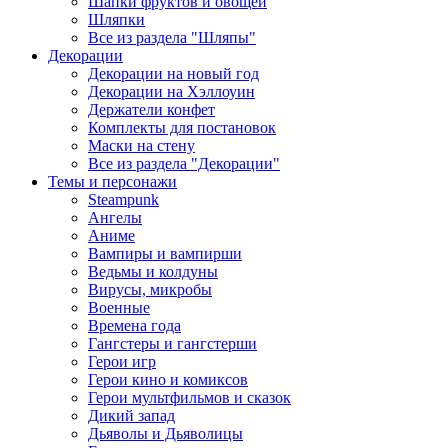
Шапки фруктов и овощей
Шляпки
Все из раздела "Шляпы"
Декорации
Декорации на новый год
Декорации на Хэллоуин
Держатели конфет
Комплекты для постановок
Маски на стену
Все из раздела "Декорации"
Темы и персонажи
Steampunk
Ангелы
Аниме
Вампиры и вампирши
Ведьмы и колдуны
Вирусы, микробы
Военные
Времена года
Гангстеры и гангстерши
Герои игр
Герои кино и комиксов
Герои мультфильмов и сказок
Дикий запад
Дьяволы и Дьяволицы