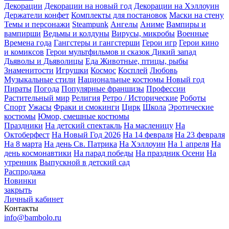
Декорации
Декорации на новый год
Декорации на Хэллоуин
Держатели конфет
Комплекты для постановок
Маски на стену
Темы и персонажи
Steampunk
Ангелы
Аниме
Вампиры и
вампирши
Ведьмы и колдуны
Вирусы, микробы
Военные
Времена года
Гангстеры и гангстерши
Герои игр
Герои кино
и комиксов
Герои мультфильмов и сказок
Дикий запад
Дьяволы и Дьяволицы
Еда
Животные, птицы, рыбы
Знаменитости
Игрушки
Космос
Косплей
Любовь
Музыкальные стили
Национальные костюмы
Новый год
Пираты
Погода
Популярные франшизы
Профессии
Растительный мир
Религия
Ретро / Исторические
Роботы
Спорт
Ужасы
Фраки и смокинги
Цирк
Школа
Эротические
костюмы
Юмор, смешные костюмы
Праздники
На детский спектакль
На масленицу
На
Октоберфест
На Новый Год 2026
На 14 февраля
На 23 февраля
На 8 марта
На день Св. Патрика
На Хэллоуин
На 1 апреля
На
день космонавтики
На парад победы
На праздник Осени
На
утренник
Выпускной в детский сад
Распродажа
Новинки
закрыть
Личный кабинет
Контакты
info@bambolo.ru