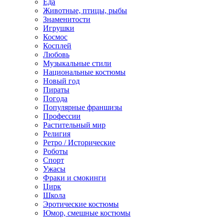
Еда
Животные, птицы, рыбы
Знаменитости
Игрушки
Космос
Косплей
Любовь
Музыкальные стили
Национальные костюмы
Новый год
Пираты
Погода
Популярные франшизы
Профессии
Растительный мир
Религия
Ретро / Исторические
Роботы
Спорт
Ужасы
Фраки и смокинги
Цирк
Школа
Эротические костюмы
Юмор, смешные костюмы