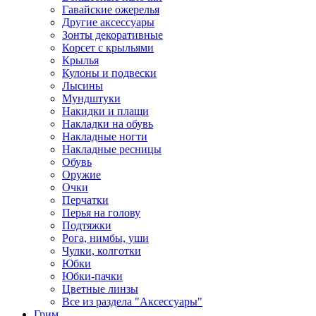
Гавайские ожерелья
Другие аксессуары
Зонты декоративные
Корсет с крыльями
Крылья
Кулоны и подвески
Лысины
Мундштуки
Накидки и плащи
Накладки на обувь
Накладные ногти
Накладные ресницы
Обувь
Оружие
Очки
Перчатки
Перья на голову
Подтяжки
Рога, нимбы, уши
Чулки, колготки
Юбки
Юбки-пачки
Цветные линзы
Все из раздела "Аксессуары"
Грим