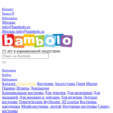
Каталог
0
Поиск
Избранное
Москва
info@bambolo.ru
Москва
info@bambolo.ru
15 лет в карнавальной индустрии
Контакты
Войти
Избранное
Каталог
Хэлллоуин
Костюмы
Аксессуары
Грим
Маски
Парики
Шляпы
Декорации
Карнавальные костюмы
Для девочек
Для мальчиков
Для
малышей
Для женщин и девушек
Для мужчин
Детские
костюмы
Тематические футболки
3D платья
Костюмы-
наездники
Морф-костюмы, зентай
Надувные костюмы
Смарт-
костюмы