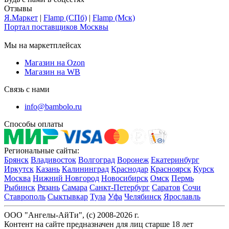
Отзывы
Я.Маркет
|
Flamp (СПб)
|
Flamp (Мск)
Портал поставщиков Москвы
Мы на маркетплейсах
Магазин на Ozon
Магазин на WB
Связь с нами
info@bambolo.ru
Способы оплаты
Региональные сайты:
Брянск
Владивосток
Волгоград
Воронеж
Екатеринбург
Иркутск
Казань
Калининград
Краснодар
Красноярск
Курск
Москва
Нижний Новгород
Новосибирск
Омск
Пермь
Рыбинск
Рязань
Самара
Санкт-Петербург
Саратов
Сочи
Ставрополь
Сыктывкар
Тула
Уфа
Челябинск
Ярославль
ООО "Ангелы-АйТи", (c) 2008-2026 г.
Контент на сайте предназначен для лиц старше 18 лет