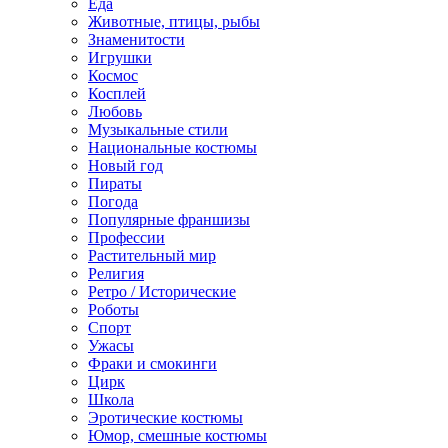
Еда
Животные, птицы, рыбы
Знаменитости
Игрушки
Космос
Косплей
Любовь
Музыкальные стили
Национальные костюмы
Новый год
Пираты
Погода
Популярные франшизы
Профессии
Растительный мир
Религия
Ретро / Исторические
Роботы
Спорт
Ужасы
Фраки и смокинги
Цирк
Школа
Эротические костюмы
Юмор, смешные костюмы