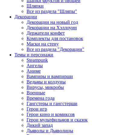
Шапки фруктов и овощей
Шляпки
Все из раздела "Шляпы"
Декорации
Декорации на новый год
Декорации на Хэллоуин
Держатели конфет
Комплекты для постановок
Маски на стену
Все из раздела "Декорации"
Темы и персонажи
Steampunk
Ангелы
Аниме
Вампиры и вампирши
Ведьмы и колдуны
Вирусы, микробы
Военные
Времена года
Гангстеры и гангстерши
Герои игр
Герои кино и комиксов
Герои мультфильмов и сказок
Дикий запад
Дьяволы и Дьяволицы