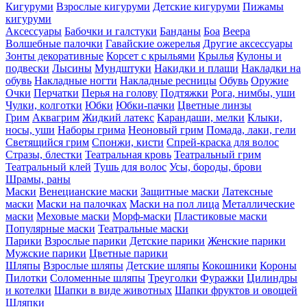
Кигуруми
Взрослые кигуруми
Детские кигуруми
Пижамы
кигуруми
Аксессуары
Бабочки и галстуки
Банданы
Боа
Веера
Волшебные палочки
Гавайские ожерелья
Другие аксессуары
Зонты декоративные
Корсет с крыльями
Крылья
Кулоны и
подвески
Лысины
Мундштуки
Накидки и плащи
Накладки на
обувь
Накладные ногти
Накладные ресницы
Обувь
Оружие
Очки
Перчатки
Перья на голову
Подтяжки
Рога, нимбы, уши
Чулки, колготки
Юбки
Юбки-пачки
Цветные линзы
Грим
Аквагрим
Жидкий латекс
Карандаши, мелки
Клыки,
носы, уши
Наборы грима
Неоновый грим
Помада, лаки, гели
Светящийся грим
Спонжи, кисти
Спрей-краска для волос
Стразы, блестки
Театральная кровь
Театральный грим
Театральный клей
Тушь для волос
Усы, бороды, брови
Шрамы, раны
Маски
Венецианские маски
Защитные маски
Латексные
маски
Маски на палочках
Маски на пол лица
Металлические
маски
Меховые маски
Морф-маски
Пластиковые маски
Популярные маски
Театральные маски
Парики
Взрослые парики
Детские парики
Женские парики
Мужские парики
Цветные парики
Шляпы
Взрослые шляпы
Детские шляпы
Кокошники
Короны
Пилотки
Соломенные шляпы
Треуголки
Фуражки
Цилиндры
и котелки
Шапки в виде животных
Шапки фруктов и овощей
Шляпки