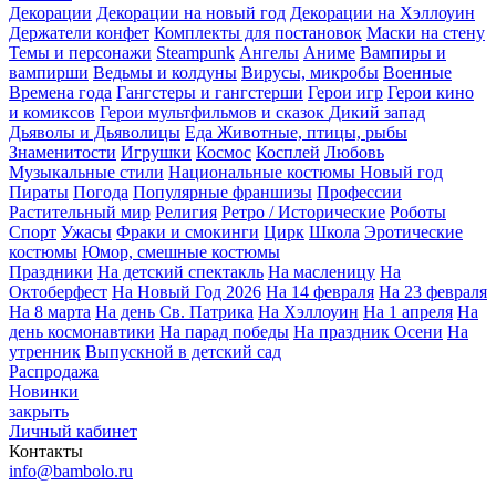
Декорации
Декорации на новый год
Декорации на Хэллоуин
Держатели конфет
Комплекты для постановок
Маски на стену
Темы и персонажи
Steampunk
Ангелы
Аниме
Вампиры и
вампирши
Ведьмы и колдуны
Вирусы, микробы
Военные
Времена года
Гангстеры и гангстерши
Герои игр
Герои кино
и комиксов
Герои мультфильмов и сказок
Дикий запад
Дьяволы и Дьяволицы
Еда
Животные, птицы, рыбы
Знаменитости
Игрушки
Космос
Косплей
Любовь
Музыкальные стили
Национальные костюмы
Новый год
Пираты
Погода
Популярные франшизы
Профессии
Растительный мир
Религия
Ретро / Исторические
Роботы
Спорт
Ужасы
Фраки и смокинги
Цирк
Школа
Эротические
костюмы
Юмор, смешные костюмы
Праздники
На детский спектакль
На масленицу
На
Октоберфест
На Новый Год 2026
На 14 февраля
На 23 февраля
На 8 марта
На день Св. Патрика
На Хэллоуин
На 1 апреля
На
день космонавтики
На парад победы
На праздник Осени
На
утренник
Выпускной в детский сад
Распродажа
Новинки
закрыть
Личный кабинет
Контакты
info@bambolo.ru