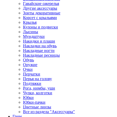
Гавайские ожерелья
Другие аксессуары
Зонты декоративные
Корсет с крыльями
Крылья
Кулоны и подвески
Лысины
Мундштуки
Накидки и плащи
Накладки на обувь
Накладные ногти
Накладные ресницы
Обувь
Оружие
Очки
Перчатки
Перья на голову
Подтяжки
Рога, нимбы, уши
Чулки, колготки
Юбки
Юбки-пачки
Цветные линзы
Все из раздела "Аксессуары"
Грим