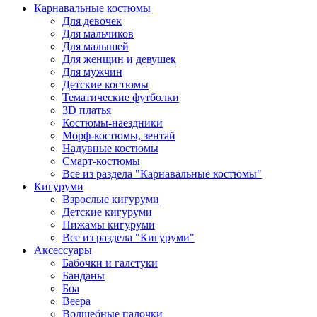
Карнавальные костюмы
Для девочек
Для мальчиков
Для малышей
Для женщин и девушек
Для мужчин
Детские костюмы
Тематические футболки
3D платья
Костюмы-наездники
Морф-костюмы, зентай
Надувные костюмы
Смарт-костюмы
Все из раздела "Карнавальные костюмы"
Кигуруми
Взрослые кигуруми
Детские кигуруми
Пижамы кигуруми
Все из раздела "Кигуруми"
Аксессуары
Бабочки и галстуки
Банданы
Боа
Веера
Волшебные палочки