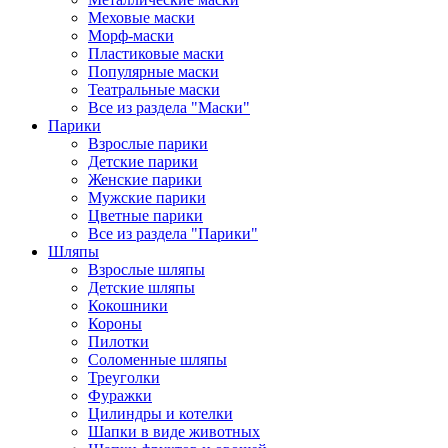
Меховые маски
Морф-маски
Пластиковые маски
Популярные маски
Театральные маски
Все из раздела "Маски"
Парики
Взрослые парики
Детские парики
Женские парики
Мужские парики
Цветные парики
Все из раздела "Парики"
Шляпы
Взрослые шляпы
Детские шляпы
Кокошники
Короны
Пилотки
Соломенные шляпы
Треуголки
Фуражки
Цилиндры и котелки
Шапки в виде животных