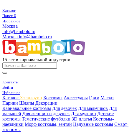
Каталог
0
Поиск
Избранное
Москва
info@bambolo.ru
Москва
info@bambolo.ru
15 лет в карнавальной индустрии
Контакты
Войти
Избранное
Каталог
Хэлллоуин
Костюмы
Аксессуары
Грим
Маски
Парики
Шляпы
Декорации
Карнавальные костюмы
Для девочек
Для мальчиков
Для
малышей
Для женщин и девушек
Для мужчин
Детские
костюмы
Тематические футболки
3D платья
Костюмы-
наездники
Морф-костюмы, зентай
Надувные костюмы
Смарт-
костюмы