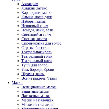
Аквагрим
Жидкий латекс
Карандаши, мелки
Клыки, носы, уши
Наборы грима
Неоновый грим
Помада, лаки, гели
Светящийся грим
Спонжи, кисти
Спрей-краска для волос
Стразы, блестки
Театральная кровь
Театральный грим
Театральный клей
Тушь для волос
Усы, бороды, брови
Шрамы, раны
Все из раздела "Грим"
Маски
Венецианские маски
Защитные маски
Латексные маски
Маски на палочках
Маски на пол лица
Металлические маски