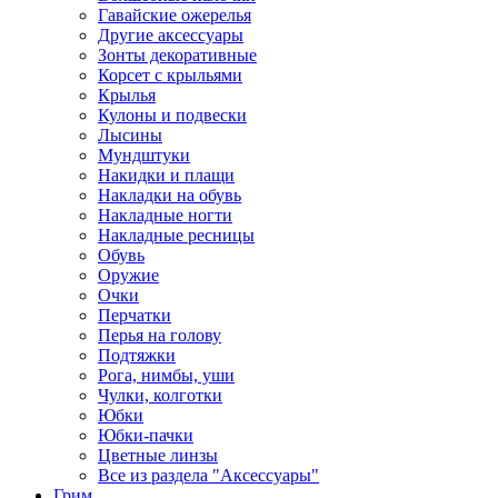
Гавайские ожерелья
Другие аксессуары
Зонты декоративные
Корсет с крыльями
Крылья
Кулоны и подвески
Лысины
Мундштуки
Накидки и плащи
Накладки на обувь
Накладные ногти
Накладные ресницы
Обувь
Оружие
Очки
Перчатки
Перья на голову
Подтяжки
Рога, нимбы, уши
Чулки, колготки
Юбки
Юбки-пачки
Цветные линзы
Все из раздела "Аксессуары"
Грим