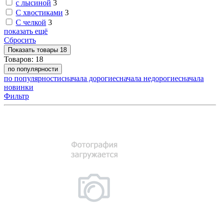
с лысиной
3
С хвостиками
3
С челкой
3
показать ещё
Сбросить
Показать
товары
18
Товаров:
18
по популярности
по популярности
сначала дорогие
сначала недорогие
сначала
новинки
Фильтр