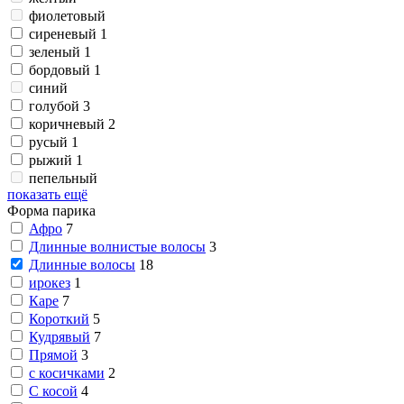
фиолетовый
сиреневый
1
зеленый
1
бордовый
1
синий
голубой
3
коричневый
2
русый
1
рыжий
1
пепельный
показать ещё
Форма парика
Афро
7
Длинные волнистые волосы
3
Длинные волосы
18
ирокез
1
Каре
7
Короткий
5
Кудрявый
7
Прямой
3
с косичками
2
С косой
4