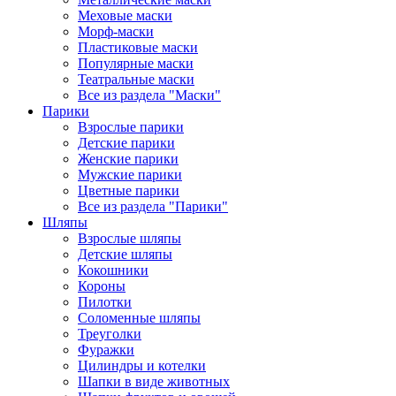
Меховые маски
Морф-маски
Пластиковые маски
Популярные маски
Театральные маски
Все из раздела "Маски"
Парики
Взрослые парики
Детские парики
Женские парики
Мужские парики
Цветные парики
Все из раздела "Парики"
Шляпы
Взрослые шляпы
Детские шляпы
Кокошники
Короны
Пилотки
Соломенные шляпы
Треуголки
Фуражки
Цилиндры и котелки
Шапки в виде животных