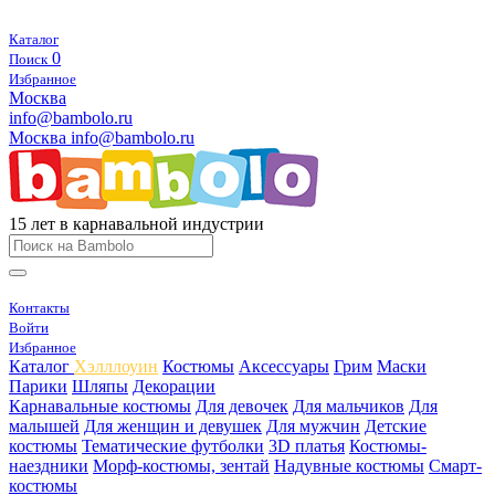
Каталог
0
Поиск
Избранное
Москва
info@bambolo.ru
Москва
info@bambolo.ru
15 лет в карнавальной индустрии
Контакты
Войти
Избранное
Каталог
Хэлллоуин
Костюмы
Аксессуары
Грим
Маски
Парики
Шляпы
Декорации
Карнавальные костюмы
Для девочек
Для мальчиков
Для
малышей
Для женщин и девушек
Для мужчин
Детские
костюмы
Тематические футболки
3D платья
Костюмы-
наездники
Морф-костюмы, зентай
Надувные костюмы
Смарт-
костюмы