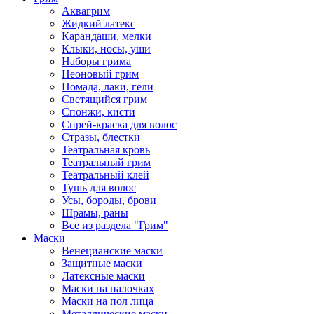
Аквагрим
Жидкий латекс
Карандаши, мелки
Клыки, носы, уши
Наборы грима
Неоновый грим
Помада, лаки, гели
Светящийся грим
Спонжи, кисти
Спрей-краска для волос
Стразы, блестки
Театральная кровь
Театральный грим
Театральный клей
Тушь для волос
Усы, бороды, брови
Шрамы, раны
Все из раздела "Грим"
Маски
Венецианские маски
Защитные маски
Латексные маски
Маски на палочках
Маски на пол лица
Металлические маски