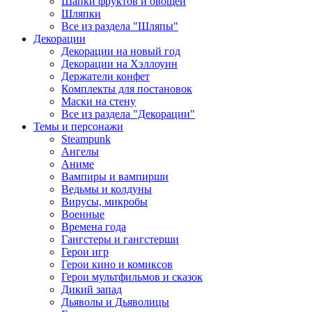
Шапки фруктов и овощей
Шляпки
Все из раздела "Шляпы"
Декорации
Декорации на новый год
Декорации на Хэллоуин
Держатели конфет
Комплекты для постановок
Маски на стену
Все из раздела "Декорации"
Темы и персонажи
Steampunk
Ангелы
Аниме
Вампиры и вампирши
Ведьмы и колдуны
Вирусы, микробы
Военные
Времена года
Гангстеры и гангстерши
Герои игр
Герои кино и комиксов
Герои мультфильмов и сказок
Дикий запад
Дьяволы и Дьяволицы