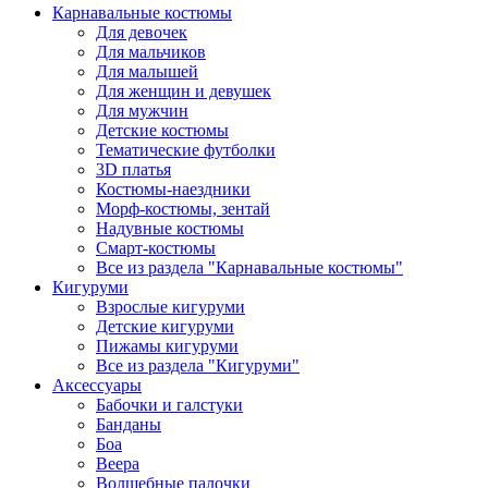
Карнавальные костюмы
Для девочек
Для мальчиков
Для малышей
Для женщин и девушек
Для мужчин
Детские костюмы
Тематические футболки
3D платья
Костюмы-наездники
Морф-костюмы, зентай
Надувные костюмы
Смарт-костюмы
Все из раздела "Карнавальные костюмы"
Кигуруми
Взрослые кигуруми
Детские кигуруми
Пижамы кигуруми
Все из раздела "Кигуруми"
Аксессуары
Бабочки и галстуки
Банданы
Боа
Веера
Волшебные палочки