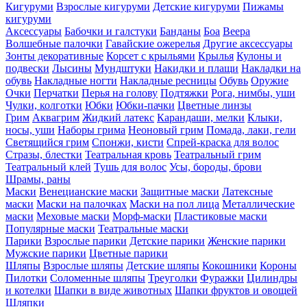
Кигуруми
Взрослые кигуруми
Детские кигуруми
Пижамы
кигуруми
Аксессуары
Бабочки и галстуки
Банданы
Боа
Веера
Волшебные палочки
Гавайские ожерелья
Другие аксессуары
Зонты декоративные
Корсет с крыльями
Крылья
Кулоны и
подвески
Лысины
Мундштуки
Накидки и плащи
Накладки на
обувь
Накладные ногти
Накладные ресницы
Обувь
Оружие
Очки
Перчатки
Перья на голову
Подтяжки
Рога, нимбы, уши
Чулки, колготки
Юбки
Юбки-пачки
Цветные линзы
Грим
Аквагрим
Жидкий латекс
Карандаши, мелки
Клыки,
носы, уши
Наборы грима
Неоновый грим
Помада, лаки, гели
Светящийся грим
Спонжи, кисти
Спрей-краска для волос
Стразы, блестки
Театральная кровь
Театральный грим
Театральный клей
Тушь для волос
Усы, бороды, брови
Шрамы, раны
Маски
Венецианские маски
Защитные маски
Латексные
маски
Маски на палочках
Маски на пол лица
Металлические
маски
Меховые маски
Морф-маски
Пластиковые маски
Популярные маски
Театральные маски
Парики
Взрослые парики
Детские парики
Женские парики
Мужские парики
Цветные парики
Шляпы
Взрослые шляпы
Детские шляпы
Кокошники
Короны
Пилотки
Соломенные шляпы
Треуголки
Фуражки
Цилиндры
и котелки
Шапки в виде животных
Шапки фруктов и овощей
Шляпки