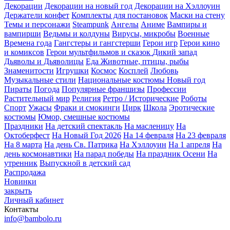
Декорации
Декорации на новый год
Декорации на Хэллоуин
Держатели конфет
Комплекты для постановок
Маски на стену
Темы и персонажи
Steampunk
Ангелы
Аниме
Вампиры и
вампирши
Ведьмы и колдуны
Вирусы, микробы
Военные
Времена года
Гангстеры и гангстерши
Герои игр
Герои кино
и комиксов
Герои мультфильмов и сказок
Дикий запад
Дьяволы и Дьяволицы
Еда
Животные, птицы, рыбы
Знаменитости
Игрушки
Космос
Косплей
Любовь
Музыкальные стили
Национальные костюмы
Новый год
Пираты
Погода
Популярные франшизы
Профессии
Растительный мир
Религия
Ретро / Исторические
Роботы
Спорт
Ужасы
Фраки и смокинги
Цирк
Школа
Эротические
костюмы
Юмор, смешные костюмы
Праздники
На детский спектакль
На масленицу
На
Октоберфест
На Новый Год 2026
На 14 февраля
На 23 февраля
На 8 марта
На день Св. Патрика
На Хэллоуин
На 1 апреля
На
день космонавтики
На парад победы
На праздник Осени
На
утренник
Выпускной в детский сад
Распродажа
Новинки
закрыть
Личный кабинет
Контакты
info@bambolo.ru