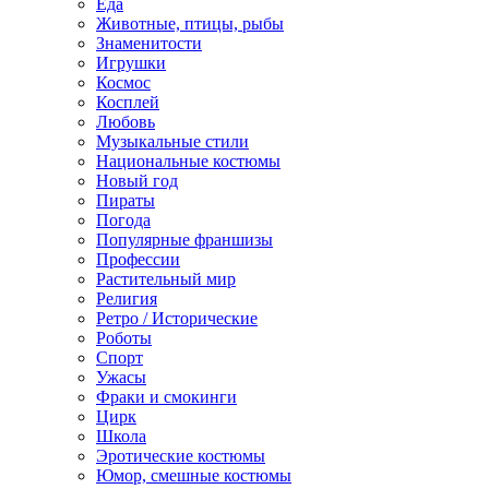
Еда
Животные, птицы, рыбы
Знаменитости
Игрушки
Космос
Косплей
Любовь
Музыкальные стили
Национальные костюмы
Новый год
Пираты
Погода
Популярные франшизы
Профессии
Растительный мир
Религия
Ретро / Исторические
Роботы
Спорт
Ужасы
Фраки и смокинги
Цирк
Школа
Эротические костюмы
Юмор, смешные костюмы