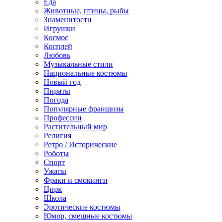
Еда
Животные, птицы, рыбы
Знаменитости
Игрушки
Космос
Косплей
Любовь
Музыкальные стили
Национальные костюмы
Новый год
Пираты
Погода
Популярные франшизы
Профессии
Растительный мир
Религия
Ретро / Исторические
Роботы
Спорт
Ужасы
Фраки и смокинги
Цирк
Школа
Эротические костюмы
Юмор, смешные костюмы