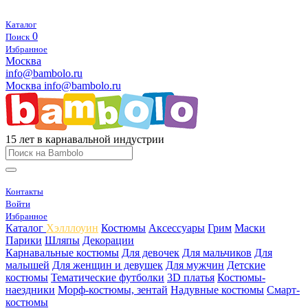
Каталог
0
Поиск
Избранное
Москва
info@bambolo.ru
Москва
info@bambolo.ru
15 лет в карнавальной индустрии
Контакты
Войти
Избранное
Каталог
Хэлллоуин
Костюмы
Аксессуары
Грим
Маски
Парики
Шляпы
Декорации
Карнавальные костюмы
Для девочек
Для мальчиков
Для
малышей
Для женщин и девушек
Для мужчин
Детские
костюмы
Тематические футболки
3D платья
Костюмы-
наездники
Морф-костюмы, зентай
Надувные костюмы
Смарт-
костюмы