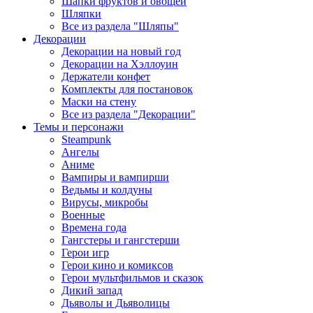
Шапки фруктов и овощей
Шляпки
Все из раздела "Шляпы"
Декорации
Декорации на новый год
Декорации на Хэллоуин
Держатели конфет
Комплекты для постановок
Маски на стену
Все из раздела "Декорации"
Темы и персонажи
Steampunk
Ангелы
Аниме
Вампиры и вампирши
Ведьмы и колдуны
Вирусы, микробы
Военные
Времена года
Гангстеры и гангстерши
Герои игр
Герои кино и комиксов
Герои мультфильмов и сказок
Дикий запад
Дьяволы и Дьяволицы