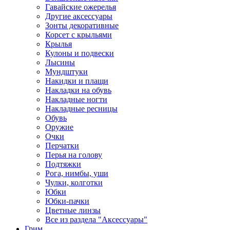
Гавайские ожерелья
Другие аксессуары
Зонты декоративные
Корсет с крыльями
Крылья
Кулоны и подвески
Лысины
Мундштуки
Накидки и плащи
Накладки на обувь
Накладные ногти
Накладные ресницы
Обувь
Оружие
Очки
Перчатки
Перья на голову
Подтяжки
Рога, нимбы, уши
Чулки, колготки
Юбки
Юбки-пачки
Цветные линзы
Все из раздела "Аксессуары"
Грим