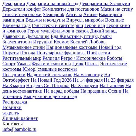
Декорации
Декорации на новый год
Декорации на Хэллоуин
Держатели конфет
Комплекты для постановок
Маски на стену
Темы и персонажи
Steampunk
Ангелы
Аниме
Вампиры и
вампирши
Ведьмы и колдуны
Вирусы, микробы
Военные
Времена года
Гангстеры и гангстерши
Герои игр
Герои кино
и комиксов
Герои мультфильмов и сказок
Дикий запад
Дьяволы и Дьяволицы
Еда
Животные, птицы, рыбы
Знаменитости
Игрушки
Космос
Косплей
Любовь
Музыкальные стили
Национальные костюмы
Новый год
Пираты
Погода
Популярные франшизы
Профессии
Растительный мир
Религия
Ретро / Исторические
Роботы
Спорт
Ужасы
Фраки и смокинги
Цирк
Школа
Эротические
костюмы
Юмор, смешные костюмы
Праздники
На детский спектакль
На масленицу
На
Октоберфест
На Новый Год 2026
На 14 февраля
На 23 февраля
На 8 марта
На день Св. Патрика
На Хэллоуин
На 1 апреля
На
день космонавтики
На парад победы
На праздник Осени
На
утренник
Выпускной в детский сад
Распродажа
Новинки
закрыть
Личный кабинет
Контакты
info@bambolo.ru