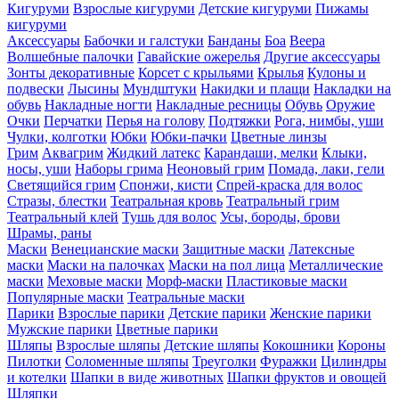
Кигуруми
Взрослые кигуруми
Детские кигуруми
Пижамы
кигуруми
Аксессуары
Бабочки и галстуки
Банданы
Боа
Веера
Волшебные палочки
Гавайские ожерелья
Другие аксессуары
Зонты декоративные
Корсет с крыльями
Крылья
Кулоны и
подвески
Лысины
Мундштуки
Накидки и плащи
Накладки на
обувь
Накладные ногти
Накладные ресницы
Обувь
Оружие
Очки
Перчатки
Перья на голову
Подтяжки
Рога, нимбы, уши
Чулки, колготки
Юбки
Юбки-пачки
Цветные линзы
Грим
Аквагрим
Жидкий латекс
Карандаши, мелки
Клыки,
носы, уши
Наборы грима
Неоновый грим
Помада, лаки, гели
Светящийся грим
Спонжи, кисти
Спрей-краска для волос
Стразы, блестки
Театральная кровь
Театральный грим
Театральный клей
Тушь для волос
Усы, бороды, брови
Шрамы, раны
Маски
Венецианские маски
Защитные маски
Латексные
маски
Маски на палочках
Маски на пол лица
Металлические
маски
Меховые маски
Морф-маски
Пластиковые маски
Популярные маски
Театральные маски
Парики
Взрослые парики
Детские парики
Женские парики
Мужские парики
Цветные парики
Шляпы
Взрослые шляпы
Детские шляпы
Кокошники
Короны
Пилотки
Соломенные шляпы
Треуголки
Фуражки
Цилиндры
и котелки
Шапки в виде животных
Шапки фруктов и овощей
Шляпки