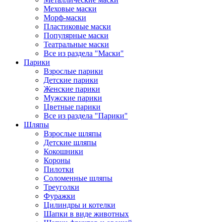
Меховые маски
Морф-маски
Пластиковые маски
Популярные маски
Театральные маски
Все из раздела "Маски"
Парики
Взрослые парики
Детские парики
Женские парики
Мужские парики
Цветные парики
Все из раздела "Парики"
Шляпы
Взрослые шляпы
Детские шляпы
Кокошники
Короны
Пилотки
Соломенные шляпы
Треуголки
Фуражки
Цилиндры и котелки
Шапки в виде животных