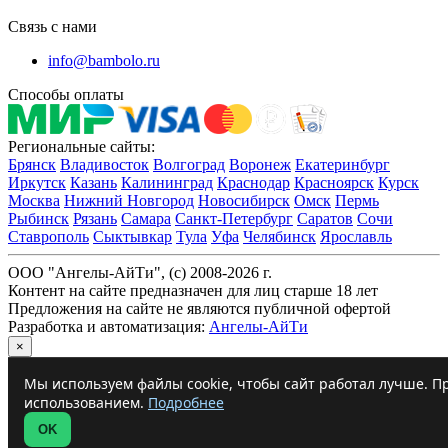
Связь с нами
info@bambolo.ru
Способы оплаты
Региональные сайты:
Брянск
Владивосток
Волгоград
Воронеж
Екатеринбург
Иркутск
Казань
Калининград
Краснодар
Красноярск
Курск
Москва
Нижний Новгород
Новосибирск
Омск
Пермь
Рыбинск
Рязань
Самара
Санкт-Петербург
Саратов
Сочи
Ставрополь
Сыктывкар
Тула
Уфа
Челябинск
Ярославль
ООО "Ангелы-АйТи", (c) 2008-2026 г.
Контент на сайте предназначен для лиц старше 18 лет
Предложения на сайте не являются публичной офертой
Разработка и автоматизация:
Ангелы-АйТи
×
Мы используем файлы cookie, чтобы сайт работал лучше. Пр
использованием.
Подробнее
OK