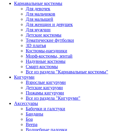
Карнавальные костюмы
Для девочек
Для мальчиков
Для малышей
Для женщин и девушек
Для мужчин
Детские костюмы
Тематические футболки
3D платья
Костюмы-наездники
Морф-костюмы, зентай
Надувные костюмы
Смарт-костюмы
Все из раздела "Карнавальные костюмы"
Кигуруми
Взрослые кигуруми
Детские кигуруми
Пижамы кигуруми
Все из раздела "Кигуруми"
Аксессуары
Бабочки и галстуки
Банданы
Боа
Веера
Волшебные палочки