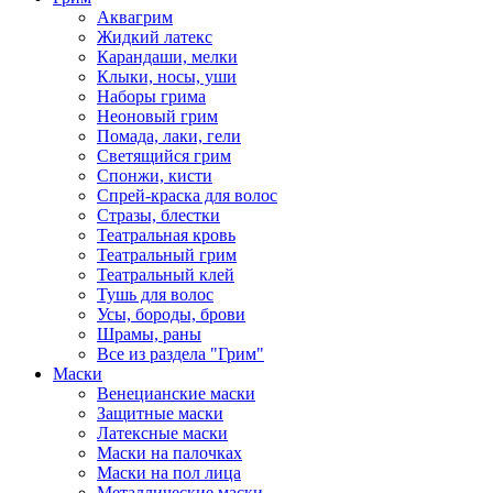
Аквагрим
Жидкий латекс
Карандаши, мелки
Клыки, носы, уши
Наборы грима
Неоновый грим
Помада, лаки, гели
Светящийся грим
Спонжи, кисти
Спрей-краска для волос
Стразы, блестки
Театральная кровь
Театральный грим
Театральный клей
Тушь для волос
Усы, бороды, брови
Шрамы, раны
Все из раздела "Грим"
Маски
Венецианские маски
Защитные маски
Латексные маски
Маски на палочках
Маски на пол лица
Металлические маски