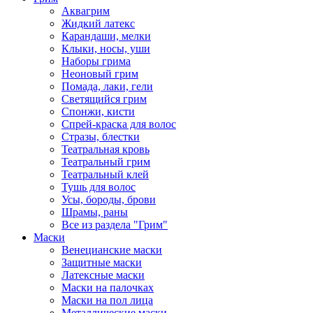
Аквагрим
Жидкий латекс
Карандаши, мелки
Клыки, носы, уши
Наборы грима
Неоновый грим
Помада, лаки, гели
Светящийся грим
Спонжи, кисти
Спрей-краска для волос
Стразы, блестки
Театральная кровь
Театральный грим
Театральный клей
Тушь для волос
Усы, бороды, брови
Шрамы, раны
Все из раздела "Грим"
Маски
Венецианские маски
Защитные маски
Латексные маски
Маски на палочках
Маски на пол лица
Металлические маски