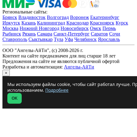
Региональные сайты:
Брянск
Владивосток
Волгоград
Воронеж
Екатеринбург
Иркутск
Казань
Калининград
Краснодар
Красноярск
Курск
Москва
Нижний Новгород
Новосибирск
Омск
Пермь
Рыбинск
Рязань
Самара
Санкт-Петербург
Саратов
Сочи
Ставрополь
Сыктывкар
Тула
Уфа
Челябинск
Ярославль
ООО "Ангелы-АйТи", (c) 2008-2026 г.
Контент на сайте предназначен для лиц старше 18 лет
Предложения на сайте не являются публичной офертой
Разработка и автоматизация:
Ангелы-АйТи
×
Мы используем файлы cookie, чтобы сайт работал лучше. Пр
использованием.
Подробнее
OK