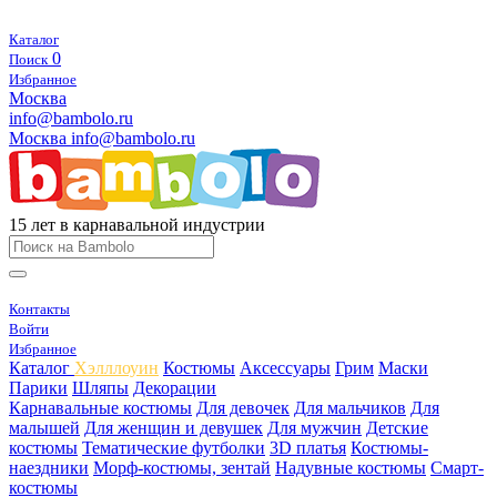
Каталог
0
Поиск
Избранное
Москва
info@bambolo.ru
Москва
info@bambolo.ru
15 лет в карнавальной индустрии
Контакты
Войти
Избранное
Каталог
Хэлллоуин
Костюмы
Аксессуары
Грим
Маски
Парики
Шляпы
Декорации
Карнавальные костюмы
Для девочек
Для мальчиков
Для
малышей
Для женщин и девушек
Для мужчин
Детские
костюмы
Тематические футболки
3D платья
Костюмы-
наездники
Морф-костюмы, зентай
Надувные костюмы
Смарт-
костюмы