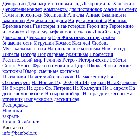
Декорации
Декорации на новый год
Декорации на Хэллоуин
Держатели конфет
Комплекты для постановок
Маски на стену
Темы и персонажи
Steampunk
Ангелы
Аниме
Вампиры и
вампирши
Ведьмы и колдуны
Вирусы, микробы
Военные
Времена года
Гангстеры и гангстерши
Герои игр
Герои кино
и комиксов
Герои мультфильмов и сказок
Дикий запад
Дьяволы и Дьяволицы
Еда
Животные, птицы, рыбы
Знаменитости
Игрушки
Космос
Косплей
Любовь
Музыкальные стили
Национальные костюмы
Новый год
Пираты
Погода
Популярные франшизы
Профессии
Растительный мир
Религия
Ретро / Исторические
Роботы
Спорт
Ужасы
Фраки и смокинги
Цирк
Школа
Эротические
костюмы
Юмор, смешные костюмы
Праздники
На детский спектакль
На масленицу
На
Октоберфест
На Новый Год 2026
На 14 февраля
На 23 февраля
На 8 марта
На день Св. Патрика
На Хэллоуин
На 1 апреля
На
день космонавтики
На парад победы
На праздник Осени
На
утренник
Выпускной в детский сад
Распродажа
Новинки
закрыть
Личный кабинет
Контакты
info@bambolo.ru