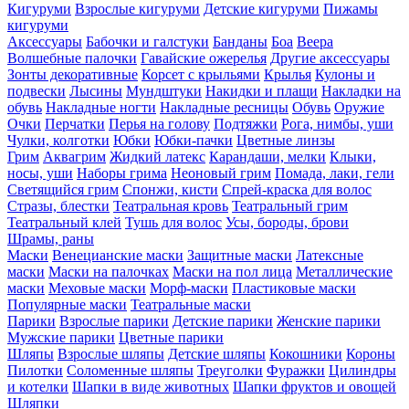
Кигуруми
Взрослые кигуруми
Детские кигуруми
Пижамы
кигуруми
Аксессуары
Бабочки и галстуки
Банданы
Боа
Веера
Волшебные палочки
Гавайские ожерелья
Другие аксессуары
Зонты декоративные
Корсет с крыльями
Крылья
Кулоны и
подвески
Лысины
Мундштуки
Накидки и плащи
Накладки на
обувь
Накладные ногти
Накладные ресницы
Обувь
Оружие
Очки
Перчатки
Перья на голову
Подтяжки
Рога, нимбы, уши
Чулки, колготки
Юбки
Юбки-пачки
Цветные линзы
Грим
Аквагрим
Жидкий латекс
Карандаши, мелки
Клыки,
носы, уши
Наборы грима
Неоновый грим
Помада, лаки, гели
Светящийся грим
Спонжи, кисти
Спрей-краска для волос
Стразы, блестки
Театральная кровь
Театральный грим
Театральный клей
Тушь для волос
Усы, бороды, брови
Шрамы, раны
Маски
Венецианские маски
Защитные маски
Латексные
маски
Маски на палочках
Маски на пол лица
Металлические
маски
Меховые маски
Морф-маски
Пластиковые маски
Популярные маски
Театральные маски
Парики
Взрослые парики
Детские парики
Женские парики
Мужские парики
Цветные парики
Шляпы
Взрослые шляпы
Детские шляпы
Кокошники
Короны
Пилотки
Соломенные шляпы
Треуголки
Фуражки
Цилиндры
и котелки
Шапки в виде животных
Шапки фруктов и овощей
Шляпки