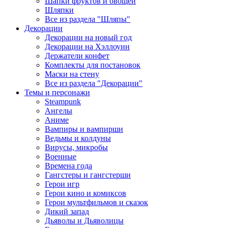
Шапки фруктов и овощей
Шляпки
Все из раздела "Шляпы"
Декорации
Декорации на новый год
Декорации на Хэллоуин
Держатели конфет
Комплекты для постановок
Маски на стену
Все из раздела "Декорации"
Темы и персонажи
Steampunk
Ангелы
Аниме
Вампиры и вампирши
Ведьмы и колдуны
Вирусы, микробы
Военные
Времена года
Гангстеры и гангстерши
Герои игр
Герои кино и комиксов
Герои мультфильмов и сказок
Дикий запад
Дьяволы и Дьяволицы