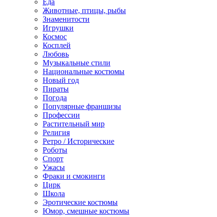
Еда
Животные, птицы, рыбы
Знаменитости
Игрушки
Космос
Косплей
Любовь
Музыкальные стили
Национальные костюмы
Новый год
Пираты
Погода
Популярные франшизы
Профессии
Растительный мир
Религия
Ретро / Исторические
Роботы
Спорт
Ужасы
Фраки и смокинги
Цирк
Школа
Эротические костюмы
Юмор, смешные костюмы