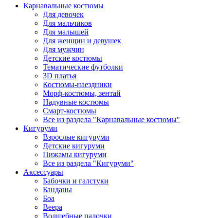
Карнавальные костюмы
Для девочек
Для мальчиков
Для малышей
Для женщин и девушек
Для мужчин
Детские костюмы
Тематические футболки
3D платья
Костюмы-наездники
Морф-костюмы, зентай
Надувные костюмы
Смарт-костюмы
Все из раздела "Карнавальные костюмы"
Кигуруми
Взрослые кигуруми
Детские кигуруми
Пижамы кигуруми
Все из раздела "Кигуруми"
Аксессуары
Бабочки и галстуки
Банданы
Боа
Веера
Волшебные палочки