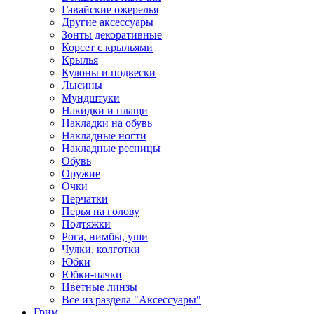
Гавайские ожерелья
Другие аксессуары
Зонты декоративные
Корсет с крыльями
Крылья
Кулоны и подвески
Лысины
Мундштуки
Накидки и плащи
Накладки на обувь
Накладные ногти
Накладные ресницы
Обувь
Оружие
Очки
Перчатки
Перья на голову
Подтяжки
Рога, нимбы, уши
Чулки, колготки
Юбки
Юбки-пачки
Цветные линзы
Все из раздела "Аксессуары"
Грим