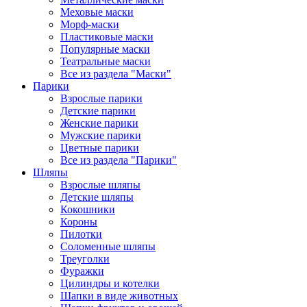
Меховые маски
Морф-маски
Пластиковые маски
Популярные маски
Театральные маски
Все из раздела "Маски"
Парики
Взрослые парики
Детские парики
Женские парики
Мужские парики
Цветные парики
Все из раздела "Парики"
Шляпы
Взрослые шляпы
Детские шляпы
Кокошники
Короны
Пилотки
Соломенные шляпы
Треуголки
Фуражки
Цилиндры и котелки
Шапки в виде животных