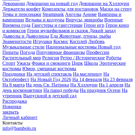
Декорации
Декорации на новый год
Декорации на Хэллоуин
Держатели конфет
Комплекты для постановок
Маски на стену
Темы и персонажи
Steampunk
Ангелы
Аниме
Вампиры и
вампирши
Ведьмы и колдуны
Вирусы, микробы
Военные
Времена года
Гангстеры и гангстерши
Герои игр
Герои кино
и комиксов
Герои мультфильмов и сказок
Дикий запад
Дьяволы и Дьяволицы
Еда
Животные, птицы, рыбы
Знаменитости
Игрушки
Космос
Косплей
Любовь
Музыкальные стили
Национальные костюмы
Новый год
Пираты
Погода
Популярные франшизы
Профессии
Растительный мир
Религия
Ретро / Исторические
Роботы
Спорт
Ужасы
Фраки и смокинги
Цирк
Школа
Эротические
костюмы
Юмор, смешные костюмы
Праздники
На детский спектакль
На масленицу
На
Октоберфест
На Новый Год 2026
На 14 февраля
На 23 февраля
На 8 марта
На день Св. Патрика
На Хэллоуин
На 1 апреля
На
день космонавтики
На парад победы
На праздник Осени
На
утренник
Выпускной в детский сад
Распродажа
Новинки
закрыть
Личный кабинет
Контакты
info@bambolo.ru