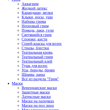
Аквагрим
Жидкий латекс
Карандаши, мелки
Клыки, носы, уши
Наборы грима
Неоновый грим
Помада, лаки, гели
Светящийся грим
Спонжи, кисти
Спрей-краска для волос
Стразы, блестки
Театральная кровь
Театральный грим
Театральный клей
Тушь для волос
Усы, бороды, брови
Шрамы, раны
Все из раздела "Грим"
Маски
Венецианские маски
Защитные маски
Латексные маски
Маски на палочках
Маски на пол лица
Металлические маски