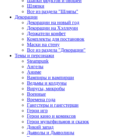
Шапки фруктов и овощей
Шляпки
Все из раздела "Шляпы"
Декорации
Декорации на новый год
Декорации на Хэллоуин
Держатели конфет
Комплекты для постановок
Маски на стену
Все из раздела "Декорации"
Темы и персонажи
Steampunk
Ангелы
Аниме
Вампиры и вампирши
Ведьмы и колдуны
Вирусы, микробы
Военные
Времена года
Гангстеры и гангстерши
Герои игр
Герои кино и комиксов
Герои мультфильмов и сказок
Дикий запад
Дьяволы и Дьяволицы