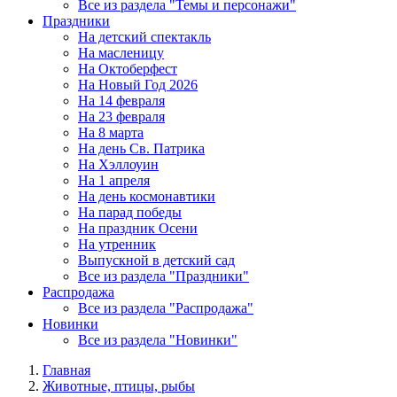
Все из раздела "Темы и персонажи"
Праздники
На детский спектакль
На масленицу
На Октоберфест
На Новый Год 2026
На 14 февраля
На 23 февраля
На 8 марта
На день Св. Патрика
На Хэллоуин
На 1 апреля
На день космонавтики
На парад победы
На праздник Осени
На утренник
Выпускной в детский сад
Все из раздела "Праздники"
Распродажа
Все из раздела "Распродажа"
Новинки
Все из раздела "Новинки"
Главная
Животные, птицы, рыбы