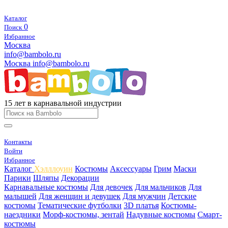
Каталог
0
Поиск
Избранное
Москва
info@bambolo.ru
Москва
info@bambolo.ru
15 лет в карнавальной индустрии
Контакты
Войти
Избранное
Каталог
Хэлллоуин
Костюмы
Аксессуары
Грим
Маски
Парики
Шляпы
Декорации
Карнавальные костюмы
Для девочек
Для мальчиков
Для
малышей
Для женщин и девушек
Для мужчин
Детские
костюмы
Тематические футболки
3D платья
Костюмы-
наездники
Морф-костюмы, зентай
Надувные костюмы
Смарт-
костюмы