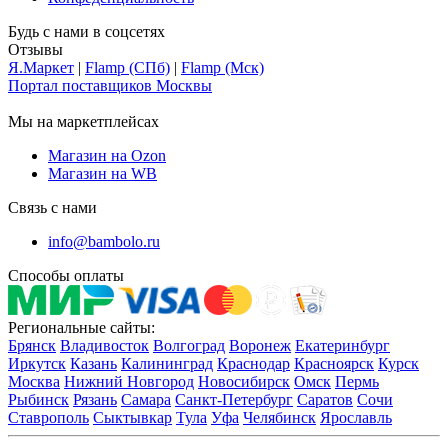
Будь с нами в соцсетях
Отзывы
Я.Маркет
|
Flamp (СПб)
|
Flamp (Мск)
Портал поставщиков Москвы
Мы на маркетплейсах
Магазин на Ozon
Магазин на WB
Связь с нами
info@bambolo.ru
Способы оплаты
Региональные сайты:
Брянск
Владивосток
Волгоград
Воронеж
Екатеринбург
Иркутск
Казань
Калининград
Краснодар
Красноярск
Курск
Москва
Нижний Новгород
Новосибирск
Омск
Пермь
Рыбинск
Рязань
Самара
Санкт-Петербург
Саратов
Сочи
Ставрополь
Сыктывкар
Тула
Уфа
Челябинск
Ярославль