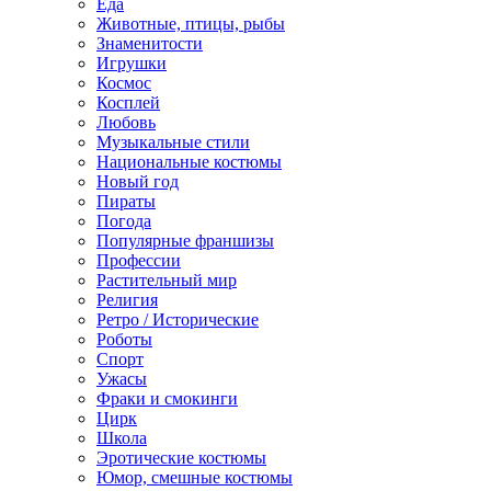
Еда
Животные, птицы, рыбы
Знаменитости
Игрушки
Космос
Косплей
Любовь
Музыкальные стили
Национальные костюмы
Новый год
Пираты
Погода
Популярные франшизы
Профессии
Растительный мир
Религия
Ретро / Исторические
Роботы
Спорт
Ужасы
Фраки и смокинги
Цирк
Школа
Эротические костюмы
Юмор, смешные костюмы