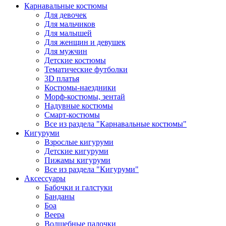
Карнавальные костюмы
Для девочек
Для мальчиков
Для малышей
Для женщин и девушек
Для мужчин
Детские костюмы
Тематические футболки
3D платья
Костюмы-наездники
Морф-костюмы, зентай
Надувные костюмы
Смарт-костюмы
Все из раздела "Карнавальные костюмы"
Кигуруми
Взрослые кигуруми
Детские кигуруми
Пижамы кигуруми
Все из раздела "Кигуруми"
Аксессуары
Бабочки и галстуки
Банданы
Боа
Веера
Волшебные палочки