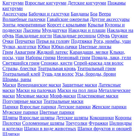
Кигуруми
Взрослые кигуруми
Детские кигуруми
Пижамы
кигуруми
Аксессуары
Бабочки и галстуки
Банданы
Боа
Веера
Волшебные палочки
Гавайские ожерелья
Другие аксессуары
Зонты декоративные
Корсет с крыльями
Крылья
Кулоны и
подвески
Лысины
Мундштуки
Накидки и плащи
Накладки на
обувь
Накладные ногти
Накладные ресницы
Обувь
Оружие
Очки
Перчатки
Перья на голову
Подтяжки
Рога, нимбы, уши
Чулки, колготки
Юбки
Юбки-пачки
Цветные линзы
Грим
Аквагрим
Жидкий латекс
Карандаши, мелки
Клыки,
носы, уши
Наборы грима
Неоновый грим
Помада, лаки, гели
Светящийся грим
Спонжи, кисти
Спрей-краска для волос
Стразы, блестки
Театральная кровь
Театральный грим
Театральный клей
Тушь для волос
Усы, бороды, брови
Шрамы, раны
Маски
Венецианские маски
Защитные маски
Латексные
маски
Маски на палочках
Маски на пол лица
Металлические
маски
Меховые маски
Морф-маски
Пластиковые маски
Популярные маски
Театральные маски
Парики
Взрослые парики
Детские парики
Женские парики
Мужские парики
Цветные парики
Шляпы
Взрослые шляпы
Детские шляпы
Кокошники
Короны
Пилотки
Соломенные шляпы
Треуголки
Фуражки
Цилиндры
и котелки
Шапки в виде животных
Шапки фруктов и овощей
Шляпки