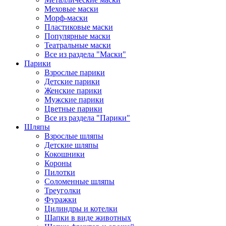
Меховые маски
Морф-маски
Пластиковые маски
Популярные маски
Театральные маски
Все из раздела "Маски"
Парики
Взрослые парики
Детские парики
Женские парики
Мужские парики
Цветные парики
Все из раздела "Парики"
Шляпы
Взрослые шляпы
Детские шляпы
Кокошники
Короны
Пилотки
Соломенные шляпы
Треуголки
Фуражки
Цилиндры и котелки
Шапки в виде животных