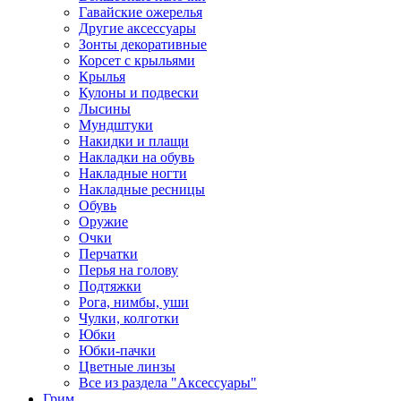
Гавайские ожерелья
Другие аксессуары
Зонты декоративные
Корсет с крыльями
Крылья
Кулоны и подвески
Лысины
Мундштуки
Накидки и плащи
Накладки на обувь
Накладные ногти
Накладные ресницы
Обувь
Оружие
Очки
Перчатки
Перья на голову
Подтяжки
Рога, нимбы, уши
Чулки, колготки
Юбки
Юбки-пачки
Цветные линзы
Все из раздела "Аксессуары"
Грим