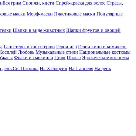
ийся грим
Спонжи, кисти
Спрей-краска для волос
Стразы,
ховые маски
Морф-маски
Пластиковые маски
Популярные
телки
Шапки в виде животных
Шапки фруктов и овощей
да
Гангстеры и гангстерши
Герои игр
Герои кино и комиксов
Косплей
Любовь
Музыкальные стили
Национальные костюмы
Ужасы
Фраки и смокинги
Цирк
Школа
Эротические костюмы
 день Св. Патрика
На Хэллоуин
На 1 апреля
На день