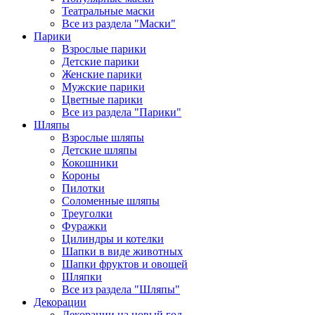
Театральные маски
Все из раздела "Маски"
Парики
Взрослые парики
Детские парики
Женские парики
Мужские парики
Цветные парики
Все из раздела "Парики"
Шляпы
Взрослые шляпы
Детские шляпы
Кокошники
Короны
Пилотки
Соломенные шляпы
Треуголки
Фуражки
Цилиндры и котелки
Шапки в виде животных
Шапки фруктов и овощей
Шляпки
Все из раздела "Шляпы"
Декорации
Декорации на новый год