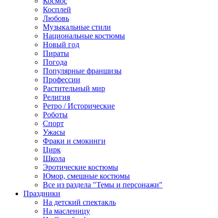
Космос
Косплей
Любовь
Музыкальные стили
Национальные костюмы
Новый год
Пираты
Погода
Популярные франшизы
Профессии
Растительный мир
Религия
Ретро / Исторические
Роботы
Спорт
Ужасы
Фраки и смокинги
Цирк
Школа
Эротические костюмы
Юмор, смешные костюмы
Все из раздела "Темы и персонажи"
Праздники
На детский спектакль
На масленицу