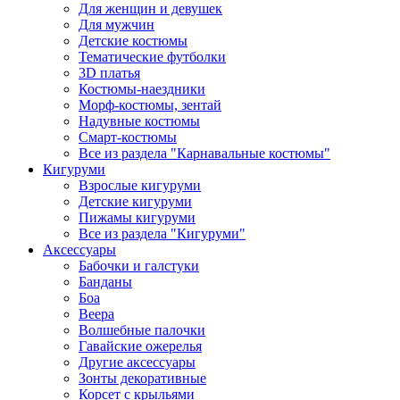
Для женщин и девушек
Для мужчин
Детские костюмы
Тематические футболки
3D платья
Костюмы-наездники
Морф-костюмы, зентай
Надувные костюмы
Смарт-костюмы
Все из раздела "Карнавальные костюмы"
Кигуруми
Взрослые кигуруми
Детские кигуруми
Пижамы кигуруми
Все из раздела "Кигуруми"
Аксессуары
Бабочки и галстуки
Банданы
Боа
Веера
Волшебные палочки
Гавайские ожерелья
Другие аксессуары
Зонты декоративные
Корсет с крыльями