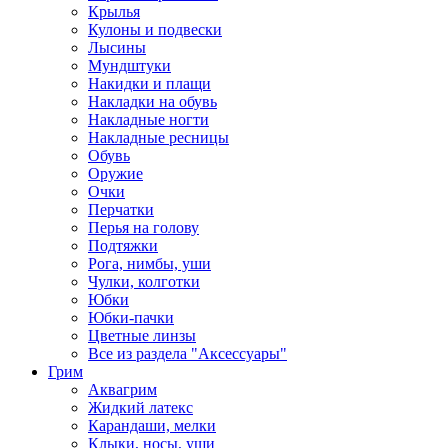
Крылья
Кулоны и подвески
Лысины
Мундштуки
Накидки и плащи
Накладки на обувь
Накладные ногти
Накладные ресницы
Обувь
Оружие
Очки
Перчатки
Перья на голову
Подтяжки
Рога, нимбы, уши
Чулки, колготки
Юбки
Юбки-пачки
Цветные линзы
Все из раздела "Аксессуары"
Грим
Аквагрим
Жидкий латекс
Карандаши, мелки
Клыки, носы, уши