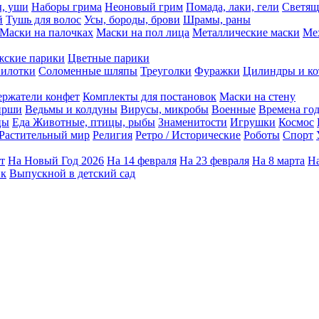
ы, уши
Наборы грима
Неоновый грим
Помада, лаки, гели
Светящ
й
Тушь для волос
Усы, бороды, брови
Шрамы, раны
Маски на палочках
Маски на пол лица
Металлические маски
Ме
ские парики
Цветные парики
илотки
Соломенные шляпы
Треуголки
Фуражки
Цилиндры и ко
ержатели конфет
Комплекты для постановок
Маски на стену
ирши
Ведьмы и колдуны
Вирусы, микробы
Военные
Времена го
цы
Еда
Животные, птицы, рыбы
Знаменитости
Игрушки
Космос
Растительный мир
Религия
Ретро / Исторические
Роботы
Спорт
т
На Новый Год 2026
На 14 февраля
На 23 февраля
На 8 марта
На
ик
Выпускной в детский сад