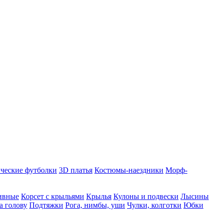
ческие футболки
3D платья
Костюмы-наездники
Морф-
ивные
Корсет с крыльями
Крылья
Кулоны и подвески
Лысины
а голову
Подтяжки
Рога, нимбы, уши
Чулки, колготки
Юбки