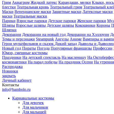
Грим
Аквагрим
Жидкий латекс
Карандаши, мелки
Клыки, нос
блестки
Театральная кровь
Театральный грим
Театральный кле
Маски
Венецианские маски
Защитные маски
Латексные маски
маски
Театральные маски
Парики
Взрослые парики
Детские парики
Женские парики
Муж
Шляпы
Взрослые шляпы
Детские шляпы
Кокошники
Короны
П
Шляпки
Декорации
Декорации на новый год
Декорации на Хэллоуин
Д
Темы и персонажи
Steampunk
Ангелы
Аниме
Вампиры и вамп
Герои мультфильмов и сказок
Дикий запад
Дьяволы и Дьяволи
Новый год
Пираты
Погода
Популярные франшизы
Профессии
Юмор, смешные костюмы
Праздники
На детский спектакль
На масленицу
На Октоберфес
космонавтики
На парад победы
На праздник Осени
На утренн
Распродажа
Новинки
закрыть
Личный кабинет
Контакты
info@bambolo.ru
Карнавальные костюмы
Для девочек
Для мальчиков
Для малышей