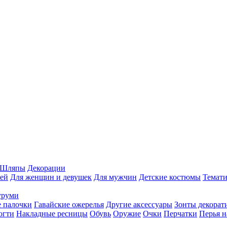
Шляпы
Декорации
ей
Для женщин и девушек
Для мужчин
Детские костюмы
Темати
уруми
 палочки
Гавайские ожерелья
Другие аксессуары
Зонты декорат
огти
Накладные ресницы
Обувь
Оружие
Очки
Перчатки
Перья н