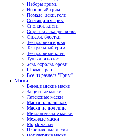
Наборы грима
Неоновый грим
Помада, лаки, гели
Светящийся грим
Спонжи, кисти
Спрей-краска для волос
Стразы, блестки
Театральная кровь
Театральный грим
Театральный клей
Тушь для волос
Усы, бороды, брови
Шрамы, раны
Все из раздела "Грим"
Маски
Венецианские маски
Защитные маски
Латексные маски
Маски на палочках
Маски на пол лица
Металлические маски
Меховые маски
Морф-маски
Пластиковые маски
Популярные маски