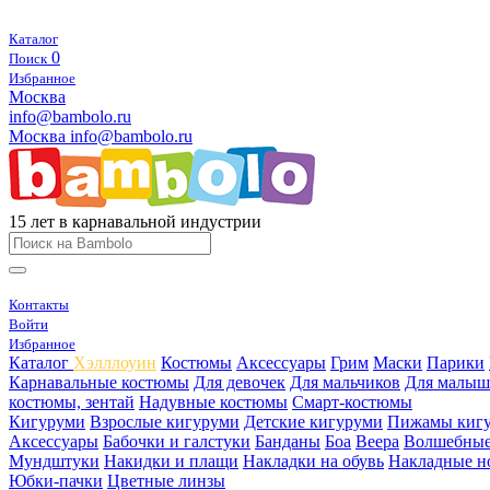
Каталог
0
Поиск
Избранное
Москва
info@bambolo.ru
Москва
info@bambolo.ru
15 лет в карнавальной индустрии
Контакты
Войти
Избранное
Каталог
Хэлллоуин
Костюмы
Аксессуары
Грим
Маски
Парики
Карнавальные костюмы
Для девочек
Для мальчиков
Для малыш
костюмы, зентай
Надувные костюмы
Смарт-костюмы
Кигуруми
Взрослые кигуруми
Детские кигуруми
Пижамы киг
Аксессуары
Бабочки и галстуки
Банданы
Боа
Веера
Волшебные
Мундштуки
Накидки и плащи
Накладки на обувь
Накладные н
Юбки-пачки
Цветные линзы