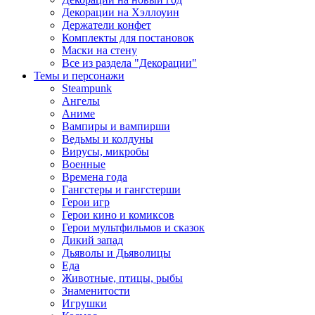
Декорации на Хэллоуин
Держатели конфет
Комплекты для постановок
Маски на стену
Все из раздела "Декорации"
Темы и персонажи
Steampunk
Ангелы
Аниме
Вампиры и вампирши
Ведьмы и колдуны
Вирусы, микробы
Военные
Времена года
Гангстеры и гангстерши
Герои игр
Герои кино и комиксов
Герои мультфильмов и сказок
Дикий запад
Дьяволы и Дьяволицы
Еда
Животные, птицы, рыбы
Знаменитости
Игрушки