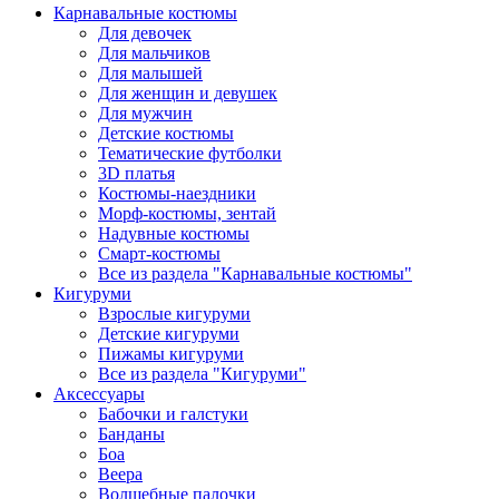
Карнавальные костюмы
Для девочек
Для мальчиков
Для малышей
Для женщин и девушек
Для мужчин
Детские костюмы
Тематические футболки
3D платья
Костюмы-наездники
Морф-костюмы, зентай
Надувные костюмы
Смарт-костюмы
Все из раздела "Карнавальные костюмы"
Кигуруми
Взрослые кигуруми
Детские кигуруми
Пижамы кигуруми
Все из раздела "Кигуруми"
Аксессуары
Бабочки и галстуки
Банданы
Боа
Веера
Волшебные палочки