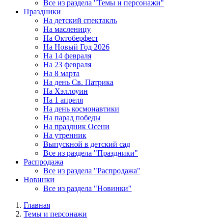
Все из раздела "Темы и персонажи"
Праздники
На детский спектакль
На масленицу
На Октоберфест
На Новый Год 2026
На 14 февраля
На 23 февраля
На 8 марта
На день Св. Патрика
На Хэллоуин
На 1 апреля
На день космонавтики
На парад победы
На праздник Осени
На утренник
Выпускной в детский сад
Все из раздела "Праздники"
Распродажа
Все из раздела "Распродажа"
Новинки
Все из раздела "Новинки"
Главная
Темы и персонажи