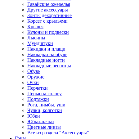
Гавайские ожерелья
Другие аксессуары
Зонты декоративные
Корсет с крыльями
Крылья
Кулоны и подвески
Лысины
Мундштуки
Накидки и плащи
Накладки на обувь
Накладные ногти
Накладные ресницы
Обувь
Оружие
Очки
Перчатки
Перья на голову
Подтяжки
Рога, нимбы, уши
Чулки, колготки
Юбки
Юбки-пачки
Цветные линзы
Все из раздела "Аксессуары"
Грим