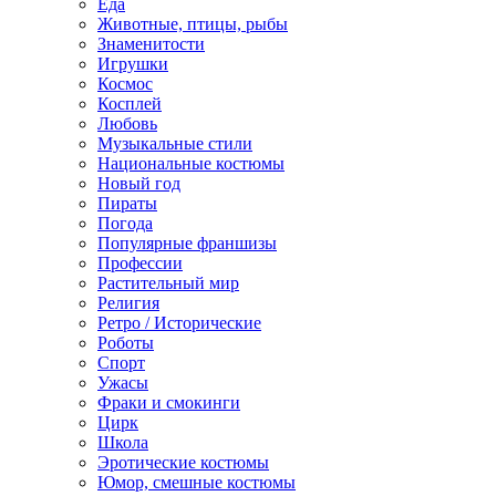
Еда
Животные, птицы, рыбы
Знаменитости
Игрушки
Космос
Косплей
Любовь
Музыкальные стили
Национальные костюмы
Новый год
Пираты
Погода
Популярные франшизы
Профессии
Растительный мир
Религия
Ретро / Исторические
Роботы
Спорт
Ужасы
Фраки и смокинги
Цирк
Школа
Эротические костюмы
Юмор, смешные костюмы