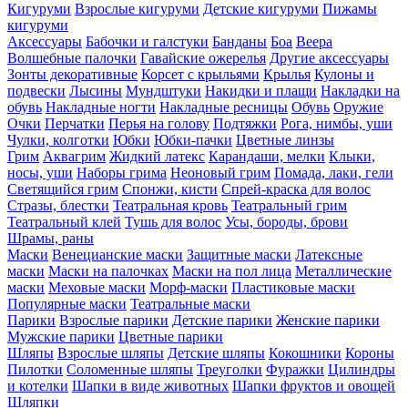
Кигуруми
Взрослые кигуруми
Детские кигуруми
Пижамы
кигуруми
Аксессуары
Бабочки и галстуки
Банданы
Боа
Веера
Волшебные палочки
Гавайские ожерелья
Другие аксессуары
Зонты декоративные
Корсет с крыльями
Крылья
Кулоны и
подвески
Лысины
Мундштуки
Накидки и плащи
Накладки на
обувь
Накладные ногти
Накладные ресницы
Обувь
Оружие
Очки
Перчатки
Перья на голову
Подтяжки
Рога, нимбы, уши
Чулки, колготки
Юбки
Юбки-пачки
Цветные линзы
Грим
Аквагрим
Жидкий латекс
Карандаши, мелки
Клыки,
носы, уши
Наборы грима
Неоновый грим
Помада, лаки, гели
Светящийся грим
Спонжи, кисти
Спрей-краска для волос
Стразы, блестки
Театральная кровь
Театральный грим
Театральный клей
Тушь для волос
Усы, бороды, брови
Шрамы, раны
Маски
Венецианские маски
Защитные маски
Латексные
маски
Маски на палочках
Маски на пол лица
Металлические
маски
Меховые маски
Морф-маски
Пластиковые маски
Популярные маски
Театральные маски
Парики
Взрослые парики
Детские парики
Женские парики
Мужские парики
Цветные парики
Шляпы
Взрослые шляпы
Детские шляпы
Кокошники
Короны
Пилотки
Соломенные шляпы
Треуголки
Фуражки
Цилиндры
и котелки
Шапки в виде животных
Шапки фруктов и овощей
Шляпки