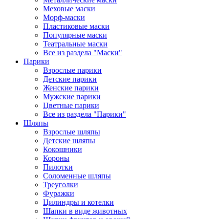
Меховые маски
Морф-маски
Пластиковые маски
Популярные маски
Театральные маски
Все из раздела "Маски"
Парики
Взрослые парики
Детские парики
Женские парики
Мужские парики
Цветные парики
Все из раздела "Парики"
Шляпы
Взрослые шляпы
Детские шляпы
Кокошники
Короны
Пилотки
Соломенные шляпы
Треуголки
Фуражки
Цилиндры и котелки
Шапки в виде животных