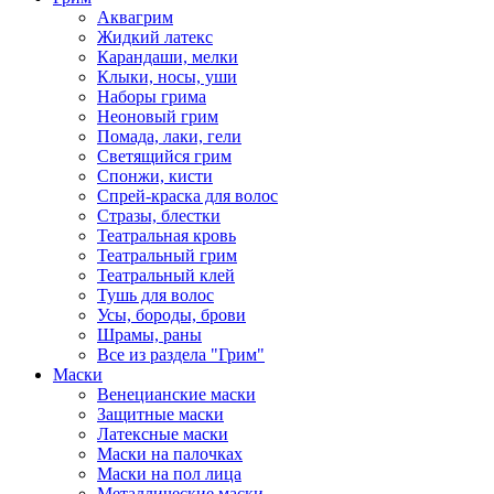
Аквагрим
Жидкий латекс
Карандаши, мелки
Клыки, носы, уши
Наборы грима
Неоновый грим
Помада, лаки, гели
Светящийся грим
Спонжи, кисти
Спрей-краска для волос
Стразы, блестки
Театральная кровь
Театральный грим
Театральный клей
Тушь для волос
Усы, бороды, брови
Шрамы, раны
Все из раздела "Грим"
Маски
Венецианские маски
Защитные маски
Латексные маски
Маски на палочках
Маски на пол лица
Металлические маски