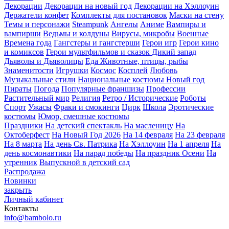
Декорации
Декорации на новый год
Декорации на Хэллоуин
Держатели конфет
Комплекты для постановок
Маски на стену
Темы и персонажи
Steampunk
Ангелы
Аниме
Вампиры и
вампирши
Ведьмы и колдуны
Вирусы, микробы
Военные
Времена года
Гангстеры и гангстерши
Герои игр
Герои кино
и комиксов
Герои мультфильмов и сказок
Дикий запад
Дьяволы и Дьяволицы
Еда
Животные, птицы, рыбы
Знаменитости
Игрушки
Космос
Косплей
Любовь
Музыкальные стили
Национальные костюмы
Новый год
Пираты
Погода
Популярные франшизы
Профессии
Растительный мир
Религия
Ретро / Исторические
Роботы
Спорт
Ужасы
Фраки и смокинги
Цирк
Школа
Эротические
костюмы
Юмор, смешные костюмы
Праздники
На детский спектакль
На масленицу
На
Октоберфест
На Новый Год 2026
На 14 февраля
На 23 февраля
На 8 марта
На день Св. Патрика
На Хэллоуин
На 1 апреля
На
день космонавтики
На парад победы
На праздник Осени
На
утренник
Выпускной в детский сад
Распродажа
Новинки
закрыть
Личный кабинет
Контакты
info@bambolo.ru