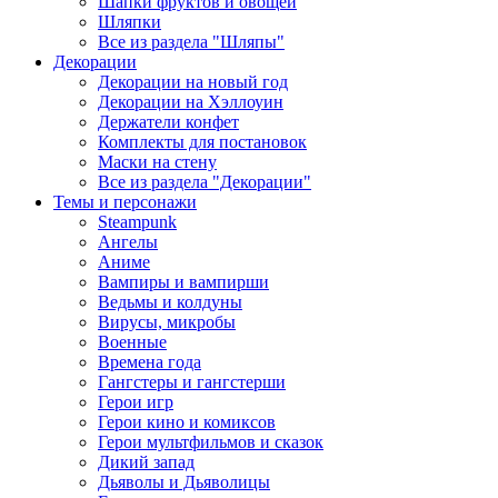
Шапки фруктов и овощей
Шляпки
Все из раздела "Шляпы"
Декорации
Декорации на новый год
Декорации на Хэллоуин
Держатели конфет
Комплекты для постановок
Маски на стену
Все из раздела "Декорации"
Темы и персонажи
Steampunk
Ангелы
Аниме
Вампиры и вампирши
Ведьмы и колдуны
Вирусы, микробы
Военные
Времена года
Гангстеры и гангстерши
Герои игр
Герои кино и комиксов
Герои мультфильмов и сказок
Дикий запад
Дьяволы и Дьяволицы