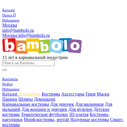
Каталог
0
Поиск
Избранное
Москва
info@bambolo.ru
Москва
info@bambolo.ru
15 лет в карнавальной индустрии
Контакты
Войти
Избранное
Каталог
Хэлллоуин
Костюмы
Аксессуары
Грим
Маски
Парики
Шляпы
Декорации
Карнавальные костюмы
Для девочек
Для мальчиков
Для
малышей
Для женщин и девушек
Для мужчин
Детские
костюмы
Тематические футболки
3D платья
Костюмы-
наездники
Морф-костюмы, зентай
Надувные костюмы
Смарт-
костюмы