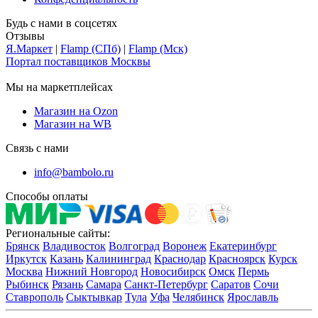
Будь с нами в соцсетях
Отзывы
Я.Маркет
|
Flamp (СПб)
|
Flamp (Мск)
Портал поставщиков Москвы
Мы на маркетплейсах
Магазин на Ozon
Магазин на WB
Связь с нами
info@bambolo.ru
Способы оплаты
Региональные сайты:
Брянск
Владивосток
Волгоград
Воронеж
Екатеринбург
Иркутск
Казань
Калининград
Краснодар
Красноярск
Курск
Москва
Нижний Новгород
Новосибирск
Омск
Пермь
Рыбинск
Рязань
Самара
Санкт-Петербург
Саратов
Сочи
Ставрополь
Сыктывкар
Тула
Уфа
Челябинск
Ярославль