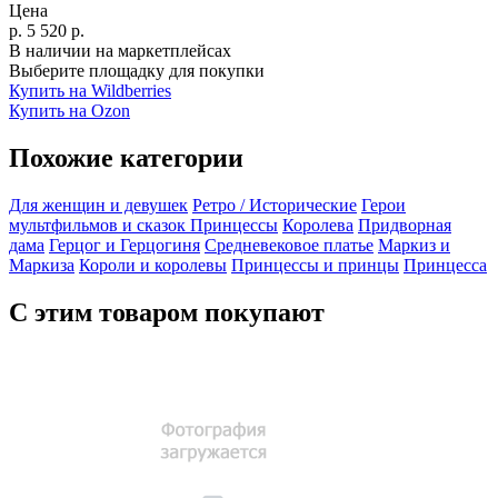
Цена
р.
5 520
р.
В наличии на маркетплейсах
Выберите площадку для покупки
Купить на Wildberries
Купить на Ozon
Похожие категории
Для женщин и девушек
Ретро / Исторические
Герои
мультфильмов и сказок
Принцессы
Королева
Придворная
дама
Герцог и Герцогиня
Средневековое платье
Маркиз и
Маркиза
Короли и королевы
Принцессы и принцы
Принцесса
С этим товаром покупают